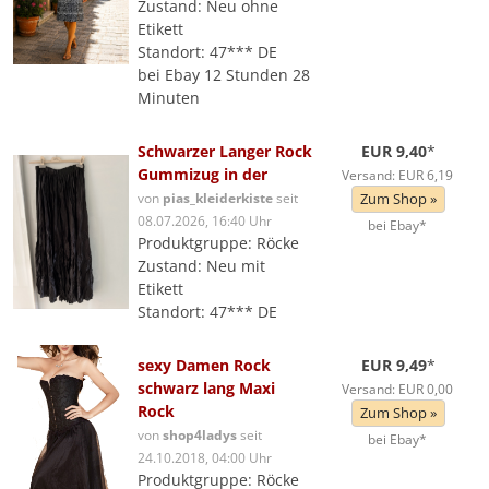
Zustand: Neu ohne
Etikett
Standort: 47*** DE
bei Ebay 12 Stunden 28
Minuten
Schwarzer Langer Rock
EUR 9,40
*
Gummizug in der
Versand: EUR 6,19
von
pias_kleiderkiste
seit
Zum Shop »
08.07.2026, 16:40 Uhr
bei Ebay*
Produktgruppe: Röcke
Zustand: Neu mit
Etikett
Standort: 47*** DE
sexy Damen Rock
EUR 9,49
*
schwarz lang Maxi
Versand: EUR 0,00
Rock
Zum Shop »
von
shop4ladys
seit
bei Ebay*
24.10.2018, 04:00 Uhr
Produktgruppe: Röcke