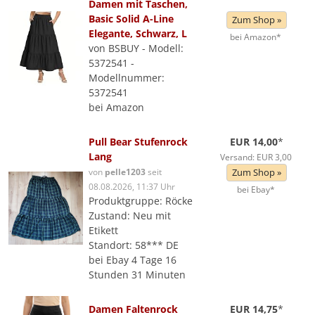
Damen mit Taschen,
Basic Solid A-Line
Zum Shop »
Elegante, Schwarz, L
bei Amazon*
von BSBUY - Modell:
5372541 -
Modellnummer:
5372541
bei Amazon
Pull Bear Stufenrock
EUR 14,00
*
Lang
Versand: EUR 3,00
von
pelle1203
seit
Zum Shop »
08.08.2026, 11:37 Uhr
bei Ebay*
Produktgruppe: Röcke
Zustand: Neu mit
Etikett
Standort: 58*** DE
bei Ebay 4 Tage 16
Stunden 31 Minuten
Damen Faltenrock
EUR 14,75
*