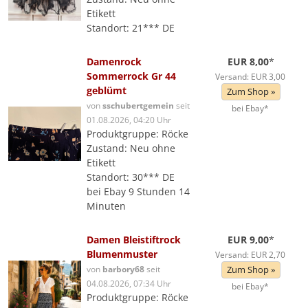
Etikett
Standort: 21*** DE
Damenrock
EUR 8,00
*
Sommerrock Gr 44
Versand: EUR 3,00
geblümt
Zum Shop »
von
sschubertgemein
seit
bei Ebay*
01.08.2026, 04:20 Uhr
Produktgruppe: Röcke
Zustand: Neu ohne
Etikett
Standort: 30*** DE
bei Ebay 9 Stunden 14
Minuten
Damen Bleistiftrock
EUR 9,00
*
Blumenmuster
Versand: EUR 2,70
von
barbory68
seit
Zum Shop »
04.08.2026, 07:34 Uhr
bei Ebay*
Produktgruppe: Röcke