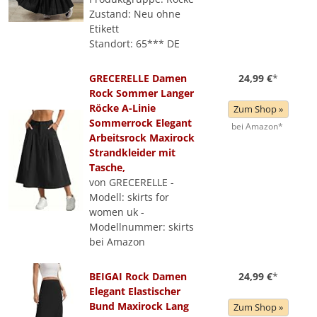
Zustand: Neu ohne
Etikett
Standort: 65*** DE
GRECERELLE Damen
24,99 €
*
Rock Sommer Langer
Röcke A-Linie
Zum Shop »
Sommerrock Elegant
bei Amazon*
Arbeitsrock Maxirock
Strandkleider mit
Tasche,
von GRECERELLE -
Modell: skirts for
women uk -
Modellnummer: skirts
bei Amazon
BEIGAI Rock Damen
24,99 €
*
Elegant Elastischer
Bund Maxirock Lang
Zum Shop »