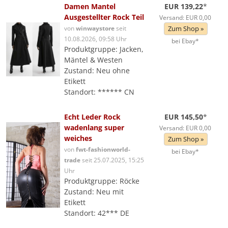
Damen Mantel
EUR 139,22
*
Ausgestellter Rock Teil
Versand: EUR 0,00
von
winwaystore
seit
Zum Shop »
10.08.2026, 09:58 Uhr
bei Ebay*
Produktgruppe: Jacken,
Mäntel & Westen
Zustand: Neu ohne
Etikett
Standort: ****** CN
Echt Leder Rock
EUR 145,50
*
wadenlang super
Versand: EUR 0,00
weiches
Zum Shop »
von
fwt-fashionworld-
bei Ebay*
trade
seit 25.07.2025, 15:25
Uhr
Produktgruppe: Röcke
Zustand: Neu mit
Etikett
Standort: 42*** DE