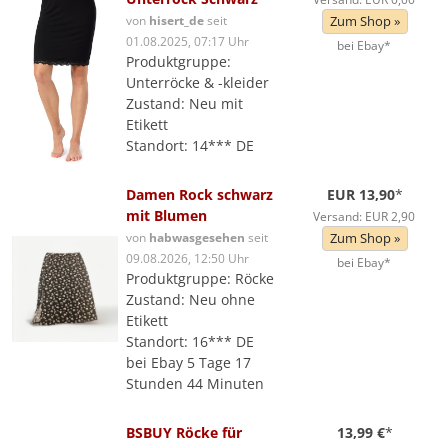
von
hisert_de
seit
Zum Shop »
01.08.2025, 07:17 Uhr
bei Ebay*
Produktgruppe:
Unterröcke & -kleider
Zustand: Neu mit
Etikett
Standort: 14*** DE
Damen Rock schwarz
EUR 13,90
*
mit Blumen
Versand: EUR 2,90
von
habwasgesehen
seit
Zum Shop »
09.08.2026, 12:50 Uhr
bei Ebay*
Produktgruppe: Röcke
Zustand: Neu ohne
Etikett
Standort: 16*** DE
bei Ebay 5 Tage 17
Stunden 44 Minuten
BSBUY Röcke für
13,99 €
*