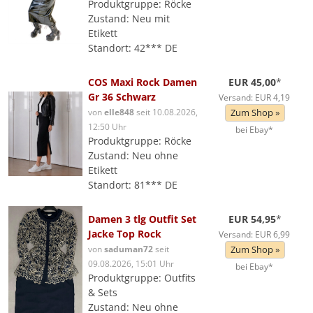
Produktgruppe: Röcke
Zustand: Neu mit
Etikett
Standort: 42*** DE
COS Maxi Rock Damen
EUR 45,00
*
Gr 36 Schwarz
Versand: EUR 4,19
von
elle848
seit 10.08.2026,
Zum Shop »
12:50 Uhr
bei Ebay*
Produktgruppe: Röcke
Zustand: Neu ohne
Etikett
Standort: 81*** DE
Damen 3 tlg Outfit Set
EUR 54,95
*
Jacke Top Rock
Versand: EUR 6,99
von
saduman72
seit
Zum Shop »
09.08.2026, 15:01 Uhr
bei Ebay*
Produktgruppe: Outfits
& Sets
Zustand: Neu ohne