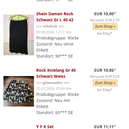
Shein Damen Rock
EUR 10,00
*
Schwarz Gr L 40 42
Versand: EUR 2,70
von
nikebub
seit
Zum Shop »
09.08.2026, 12:11 Uhr
bei Ebay*
Produktgruppe: Röcke
Zustand: Neu ohne
Etikett
Standort: 90*** DE
Rock Knielang Gr 40
EUR 10,86
*
Schwarz Weiss
Versand: EUR 3,55
von
glowzauber
seit
Zum Shop »
25.07.2026, 07:09 Uhr
bei Ebay*
Produktgruppe: Röcke
Zustand: Neu mit
Etikett
Standort: 65*** DE
Y F K Set
EUR 11,11
*