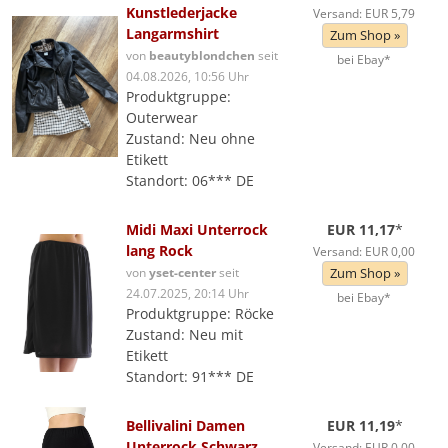
Kunstlederjacke
Versand: EUR 5,79
Langarmshirt
Zum Shop »
von
beautyblondchen
seit
bei Ebay*
04.08.2026, 10:56 Uhr
Produktgruppe:
Outerwear
Zustand: Neu ohne
Etikett
Standort: 06*** DE
Midi Maxi Unterrock
EUR 11,17
*
lang Rock
Versand: EUR 0,00
von
yset-center
seit
Zum Shop »
24.07.2025, 20:14 Uhr
bei Ebay*
Produktgruppe: Röcke
Zustand: Neu mit
Etikett
Standort: 91*** DE
Bellivalini Damen
EUR 11,19
*
Unterrock Schwarz
Versand: EUR 0,00