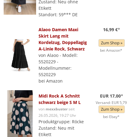
Zustand: Neu ohne
Etikett
Standort: 59*** DE
Alaoo Damen Maxi
16,99 €
*
Skirt Lang mit
Kordelzug, Doppellagig
Zum Shop »
A-Linie Rock, Schwarz
bei Amazon*
von Alaoo - Modell:
5520229 -
Modellnummer:
5520229
bei Amazon
Midi Rock A Schnitt
EUR 17,00
*
schwarz beige S M L
Versand: EUR 5,79
von
mexxbuster
seit
Zum Shop »
26.05.2026, 19:27 Uhr
bei Ebay*
Produktgruppe: Röcke
Zustand: Neu mit
Etikett