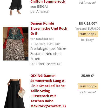
Chiffon Sommerrock
bei Amazon*
von BEIGAI
bei Amazon
Damen Kombi
EUR 25,00
*
Blusenjacke Und Rock
Versand: EUR 0,00
Gr 5
Zum Shop »
von
tata85ot
seit
bei Ebay*
11.12.2025, 19:40 Uhr
Produktgruppe: Röcke
Zustand: Neu ohne
Etikett
Standort: 28*** DE
QIXING Damen
25,99 €
*
Sommerrock Lang A-
Linie Smocked Hohe
Zum Shop »
Taille Swing
bei Amazon*
Plisseerock mit
Taschen Boho
Maxirock(Schwarz, L)