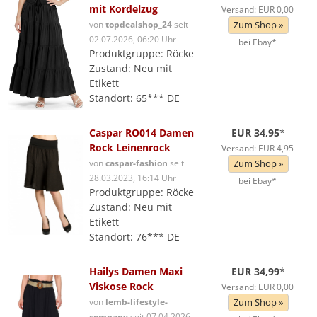
mit Kordelzug
Versand: EUR 0,00
von
topdealshop_24
seit
Zum Shop »
02.07.2026, 06:20 Uhr
bei Ebay*
Produktgruppe: Röcke
Zustand: Neu mit
Etikett
Standort: 65*** DE
Caspar RO014 Damen
EUR 34,95
*
Rock Leinenrock
Versand: EUR 4,95
von
caspar-fashion
seit
Zum Shop »
28.03.2023, 16:14 Uhr
bei Ebay*
Produktgruppe: Röcke
Zustand: Neu mit
Etikett
Standort: 76*** DE
Hailys Damen Maxi
EUR 34,99
*
Viskose Rock
Versand: EUR 0,00
von
lemb-lifestyle-
Zum Shop »
company
seit 07.04.2026,