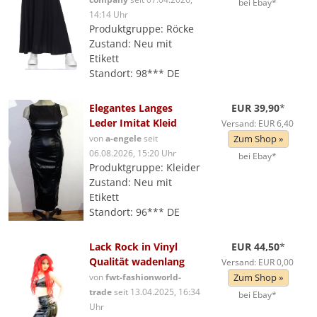
bei Ebay*
14:14 Uhr
Produktgruppe: Röcke
Zustand: Neu mit
Etikett
Standort: 98*** DE
Elegantes Langes
EUR 39,90
*
Leder Imitat Kleid
Versand: EUR 6,40
von
a-engele
seit
Zum Shop »
06.08.2026, 15:20 Uhr
bei Ebay*
Produktgruppe: Kleider
Zustand: Neu mit
Etikett
Standort: 96*** DE
Lack Rock in Vinyl
EUR 44,50
*
Qualität wadenlang
Versand: EUR 0,00
von
fwt-fashionworld-
Zum Shop »
trade
seit 13.04.2025, 16:34
bei Ebay*
Uhr