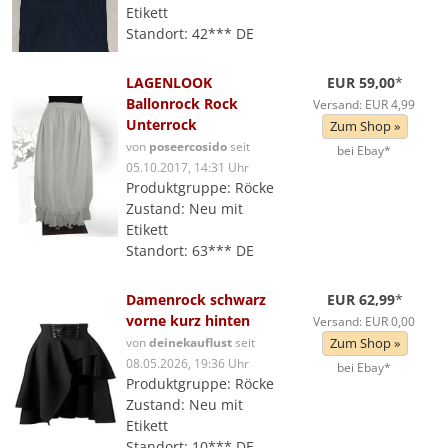
Etikett
Standort: 42*** DE
LAGENLOOK
EUR 59,00
*
Ballonrock Rock
Versand: EUR 4,99
Unterrock
Zum Shop »
von
poseercosido
seit
bei Ebay*
05.10.2017, 14:31 Uhr
Produktgruppe: Röcke
Zustand: Neu mit
Etikett
Standort: 63*** DE
Damenrock schwarz
EUR 62,99
*
vorne kurz hinten
Versand: EUR 0,00
von
deinekauflust
seit
Zum Shop »
08.05.2026, 19:36 Uhr
bei Ebay*
Produktgruppe: Röcke
Zustand: Neu mit
Etikett
Standort: 10*** DE