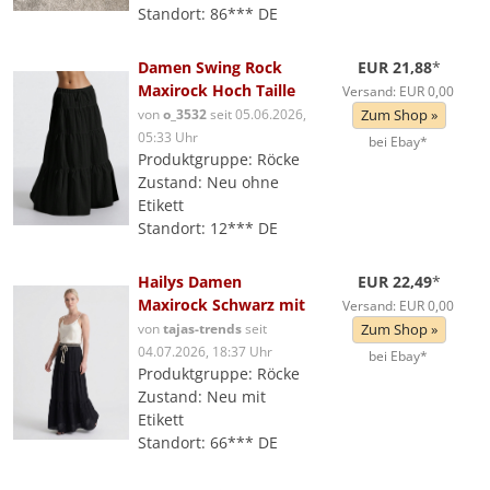
Standort: 86*** DE
Damen Swing Rock
EUR 21,88
*
Maxirock Hoch Taille
Versand: EUR 0,00
von
o_3532
seit 05.06.2026,
Zum Shop »
05:33 Uhr
bei Ebay*
Produktgruppe: Röcke
Zustand: Neu ohne
Etikett
Standort: 12*** DE
Hailys Damen
EUR 22,49
*
Maxirock Schwarz mit
Versand: EUR 0,00
von
tajas-trends
seit
Zum Shop »
04.07.2026, 18:37 Uhr
bei Ebay*
Produktgruppe: Röcke
Zustand: Neu mit
Etikett
Standort: 66*** DE