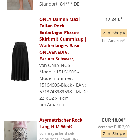
Standort: 84*** DE
ONLY Damen Maxi
17,24 €
*
Falten Rock |
Einfarbiger Plissee
Zum Shop »
Skirt mit Gummizug |
bei Amazon*
Wadenlanges Basic
ONLVENEDIG,
Farben:Schwarz,
von ONLY NOS -
Modell: 15164606 -
Modellnummer:
15164606-Black - EAN:
5713743989598 - Maße:
22 x 32 x 4 cm
bei Amazon
Asymetrischer Rock
EUR 18,00
*
Lang H M Weiß
Versand: EUR 2,90
von
mayasland
seit
Zum Shop »
07.08.2026, 12:05 Uhr