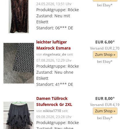
24.05.2026, 13:51 Uhr
bei Ebay*
Produktgruppe: Röcke
Zustand: Neu mit
Etikett
Standort: 06*** DE
leichter luftiger
EUR 6,00
*
Maxirock Esmara
Versand: EUR 2,70
von
ringelnatz_de
seit
Zum Shop »
07.08.2026, 12:29 Uhr
bei Ebay*
Produktgruppe: Röcke
Zustand: Neu ohne
Etikett
Standort: 41*** DE
Damen Tüllrock
EUR 8,00
*
Stufenrock Gr 2XL
Versand: EUR 4,19
von
nikita1710
seit
Zum Shop »
09.08.2026, 23:28 Uhr
bei Ebay*
Produktgruppe: Röcke
Zustand: Neu ohne