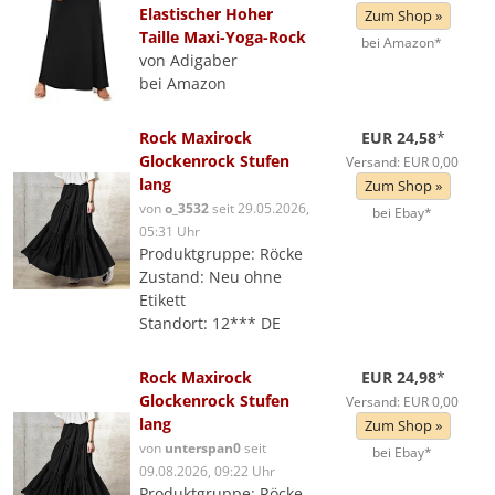
Elastischer Hoher
Zum Shop »
Taille Maxi-Yoga-Rock
bei Amazon*
von Adigaber
bei Amazon
Rock Maxirock
EUR 24,58
*
Glockenrock Stufen
Versand: EUR 0,00
lang
Zum Shop »
von
o_3532
seit 29.05.2026,
bei Ebay*
05:31 Uhr
Produktgruppe: Röcke
Zustand: Neu ohne
Etikett
Standort: 12*** DE
Rock Maxirock
EUR 24,98
*
Glockenrock Stufen
Versand: EUR 0,00
lang
Zum Shop »
von
unterspan0
seit
bei Ebay*
09.08.2026, 09:22 Uhr
Produktgruppe: Röcke