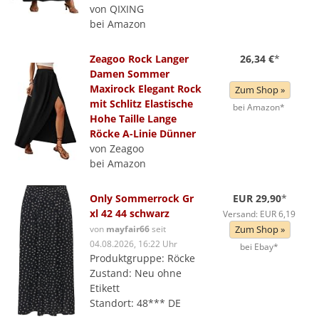
von QIXING
bei Amazon
Zeagoo Rock Langer
26,34 €
*
Damen Sommer
Maxirock Elegant Rock
Zum Shop »
mit Schlitz Elastische
bei Amazon*
Hohe Taille Lange
Röcke A-Linie Dünner
von Zeagoo
bei Amazon
Only Sommerrock Gr
EUR 29,90
*
xl 42 44 schwarz
Versand: EUR 6,19
von
mayfair66
seit
Zum Shop »
04.08.2026, 16:22 Uhr
bei Ebay*
Produktgruppe: Röcke
Zustand: Neu ohne
Etikett
Standort: 48*** DE