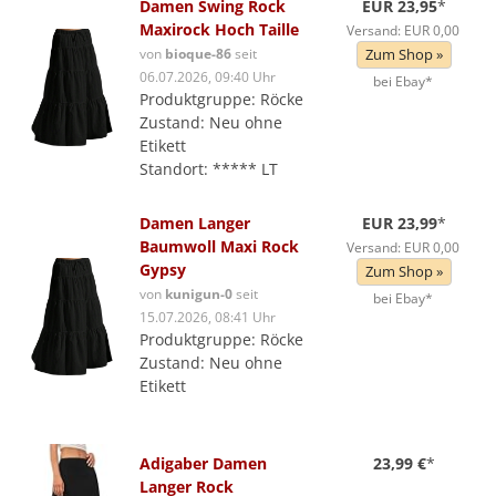
Damen Swing Rock
EUR 23,95
*
Maxirock Hoch Taille
Versand: EUR 0,00
von
bioque-86
seit
Zum Shop »
06.07.2026, 09:40 Uhr
bei Ebay*
Produktgruppe: Röcke
Zustand: Neu ohne
Etikett
Standort: ***** LT
Damen Langer
EUR 23,99
*
Baumwoll Maxi Rock
Versand: EUR 0,00
Gypsy
Zum Shop »
von
kunigun-0
seit
bei Ebay*
15.07.2026, 08:41 Uhr
Produktgruppe: Röcke
Zustand: Neu ohne
Etikett
Adigaber Damen
23,99 €
*
Langer Rock