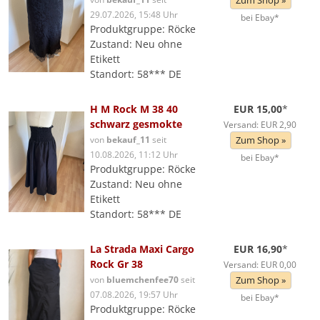
Zum Shop »
29.07.2026, 15:48 Uhr
bei Ebay*
Produktgruppe: Röcke
Zustand: Neu ohne
Etikett
Standort: 58*** DE
H M Rock M 38 40
EUR 15,00
*
schwarz gesmokte
Versand: EUR 2,90
von
bekauf_11
seit
Zum Shop »
10.08.2026, 11:12 Uhr
bei Ebay*
Produktgruppe: Röcke
Zustand: Neu ohne
Etikett
Standort: 58*** DE
La Strada Maxi Cargo
EUR 16,90
*
Rock Gr 38
Versand: EUR 0,00
von
bluemchenfee70
seit
Zum Shop »
07.08.2026, 19:57 Uhr
bei Ebay*
Produktgruppe: Röcke