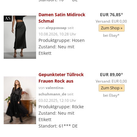
Damen Satin Midirock
EUR 76,85
*
Schmal
Versand: EUR 0,00
von
alepposoap
seit
Zum Shop »
10.08.2026, 10:28 Uhr
bei Ebay*
Produktgruppe: Hosen
Zustand: Neu mit
Etikett
Gepunkteter Tüllrock
EUR 89,00
*
Frauen Rock aus
Versand: EUR 0,00
von
valentina-
Zum Shop »
schuhmann_de
seit
bei Ebay*
03.02.2025, 12:10 Uhr
Produktgruppe: Röcke
Zustand: Neu mit
Etikett
Standort: 61*** DE