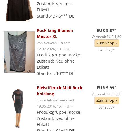
Zustand: Neu mit
Etikett
Standort: 46*** DE
Rock lang Blumen
EUR 9,87
*
Muster XL
Versand: EUR 1,80
von
akawa3118
seit
Zum Shop »
12.07.2026, 13:50 Uhr
bei Ebay*
Produktgruppe: Röcke
Zustand: Neu ohne
Etikett
Standort: 10*** DE
Bleistiftrock Midi Rock
EUR 9,99
*
Knielang
Versand: EUR 5,00
von
edel-wellness
seit
Zum Shop »
19.06.2016, 15:44 Uhr
bei Ebay*
Produktgruppe: Röcke
Zustand: Neu ohne
Etikett
Standort: 91*** DE