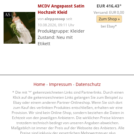
MCDV Angepasst Satin
EUR 416,43
*
Hochzeit Kleid
Versand: EUR 0,00
von
alepposoap
seit
Zum Shop »
10.08.2026, 09:11 Uhr
bei Ebay*
Produktgruppe: Kleider
Zustand: Neu mit
Etikett
Home
-
Impressum
-
Datenschutz
* Die mit '*' gekennzeichneten Links sind Partnerlinks. Durch einen
Klick auf die gekennzeichneten Links gelangen Sie zum Beispiel zu
Ebay oder einem anderen Partner-Onlineshop. Wenn Sie sich dort
zum Kauf des verlinkten Produktes entschließen, erhalten wir eine
Provision. Wir sind kein Online-Shop, sondern beziehen die Daten in
Echtzeit von den jeweiligen Anbietern. Die wirklichen Preise können
trotzdem technisch bedingt von unseren Angaben abweichen.
Maßgeblich ist immer der Preis auf der Webseite des Anbieters. Alle
Preise sind inklusiv der gesetzlichen Mehrwertsteuer plus