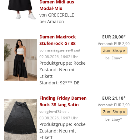
Damen Midi aus
Modal-Mix
von GRECERELLE
bei Amazon
Damen Maxirock
EUR 20,00
*
Stufenrock Gr 38
Versand: EUR 2,90
von
mariaguerre-0
seit
Zum Shop »
02.08.2026, 16:02 Uhr
bei Ebay*
Produktgruppe: Röcke
Zustand: Neu mit
Etikett
Standort: 92*** DE
Finding Friday Damen
EUR 21,18
*
Rock 38 lang Satin
Versand: EUR 2,90
von
givmi75
seit
Zum Shop »
03.08.2026, 16:07 Uhr
bei Ebay*
Produktgruppe: Röcke
Zustand: Neu mit
Etikett