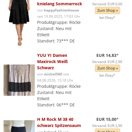
knielang Sommerrock
Versand: EUR 0,00
von
happyfashionhouse
Zum Shop »
seit 19.06.2025, 17:03 Uhr
bei Ebay*
Produktgruppe: Röcke
Zustand: Neu mit
Etikett
Standort: 73*** DE
YUU YI Damen
EUR 14,83
*
Maxirock Weiß
Versand: EUR 2,90
Schwarz
Zum Shop »
von
michel560
seit
bei Ebay*
04.08.2026, 15:18 Uhr
Produktgruppe: Röcke
Zustand: Neu mit
Etikett
Standort: 06*** DE
H M Rock M 38 40
EUR 15,00
*
schwarz Spitzensaum
Versand: EUR 2,90
von
bekauf_11
seit