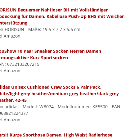
ORISUN Bequemer Nahtloser BH mit Vollständiger
bdeckung für Damen, Kabellose Push-Up BHS mit Weicher
nterstützung
on HORISUN - Maße: 19,5 x 7,7 x 5,6 cm
ei Amazon
ouShow 10 Paar Sneaker Socken Herren Damen
tmungsaktive Kurz Sportsocken
AN: 0732133207215
ei Amazon
didas Unisex Cushioned Crew Socks 6 Pair Pack,
hite/light grey heather/medium grey heather/dark grey
eather, 42-45
on adidas - Modell: WB074 - Modellnummer: KE5500 - EAN:
068821224377
ei Amazon
ersit Kurze Sporthose Damen, High Waist Radlerhose