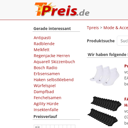
Tpreis
>
Mode & Acce
Gerade interessant
Antipasti
Produktsuche
Radblende
Melkfett
Wir haben folgende
Regenjacke Herren
Aquarell Skizzenbuch
P
Bosch Radio
v
Erbsensamen
E
Haken selbstklebend
b
Würfelspiel
Dampfbad
Fenchelsamen
F
Agility Hürde
H
Insektenfalle
v
Preisverlauf
0
b