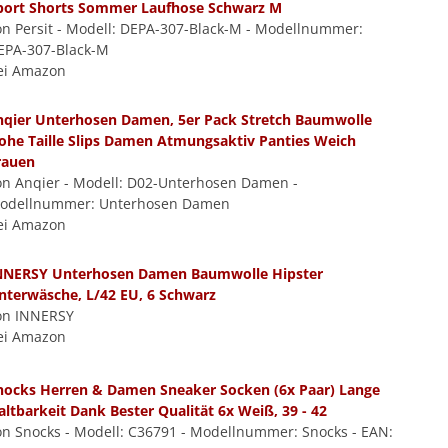
port Shorts Sommer Laufhose Schwarz M
on Persit - Modell: DEPA-307-Black-M - Modellnummer:
EPA-307-Black-M
ei Amazon
nqier Unterhosen Damen, 5er Pack Stretch Baumwolle
ohe Taille Slips Damen Atmungsaktiv Panties Weich
rauen
on Anqier - Modell: D02-Unterhosen Damen -
odellnummer: Unterhosen Damen
ei Amazon
NNERSY Unterhosen Damen Baumwolle Hipster
nterwäsche, L/42 EU, 6 Schwarz
on INNERSY
ei Amazon
nocks Herren & Damen Sneaker Socken (6x Paar) Lange
altbarkeit Dank Bester Qualität 6x Weiß, 39 - 42
on Snocks - Modell: C36791 - Modellnummer: Snocks - EAN: