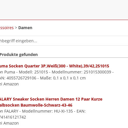
ssoires
>
Damen
 Produkte gefunden
uma Socken Quarter 3P,Weiß(300 - White),39/42,251015
on Puma - Modell: 251015 - Modellnummer: 251015300039 -
AN: 4055726729106 - Maße: 0,1 x 0,1 x 0,1 cm
ei Amazon
ALARY Sneaker Socken Herren Damen 12 Paar Kurze
albsocken Baumwolle-Schwarz-43-46
on FALARY - Modellnummer: HU-XI-135 - EAN:
741416121742
ei Amazon