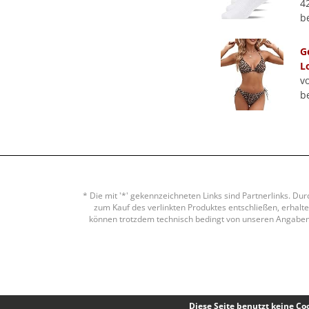
4
b
G
L
v
b
* Die mit '*' gekennzeichneten Links sind Partnerlinks. Du
zum Kauf des verlinkten Produktes entschließen, erhalten
können trotzdem technisch bedingt von unseren Angaben a
Diese Seite benutzt keine Co