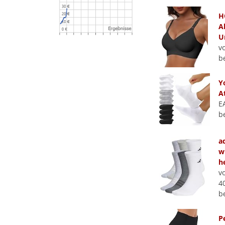
H
A
U
v
b
Y
A
E
b
a
w
h
v
4
b
P