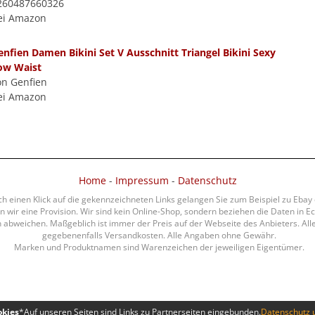
260487660326
ei Amazon
enfien Damen Bikini Set V Ausschnitt Triangel Bikini Sexy
ow Waist
on Genfien
ei Amazon
Home
-
Impressum
-
Datenschutz
rch einen Klick auf die gekennzeichneten Links gelangen Sie zum Beispiel zu Eba
 wir eine Provision. Wir sind kein Online-Shop, sondern beziehen die Daten in Ec
bweichen. Maßgeblich ist immer der Preis auf der Webseite des Anbieters. Alle 
gegebenenfalls Versandkosten. Alle Angaben ohne Gewähr.
Marken und Produktnamen sind Warenzeichen der jeweiligen Eigentümer.
okies
*Auf unseren Seiten sind Links zu Partnerseiten eingebunden.
Datenschutz 