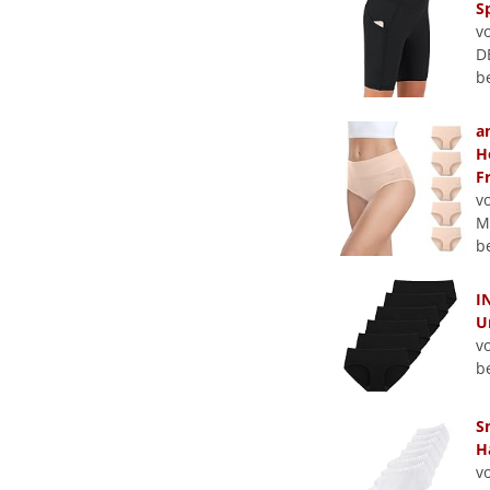
S
v
D
b
a
H
F
v
M
b
I
U
v
b
S
H
v