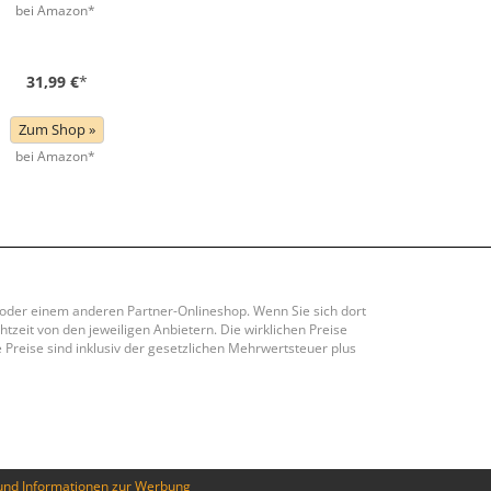
bei Amazon*
31,99 €
*
Zum Shop »
bei Amazon*
y oder einem anderen Partner-Onlineshop. Wenn Sie sich dort
htzeit von den jeweiligen Anbietern. Die wirklichen Preise
Preise sind inklusiv der gesetzlichen Mehrwertsteuer plus
und Informationen zur Werbung