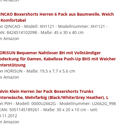
INCAO Boxershorts Herren 6 Pack aus Baumwolle, Weich
 Komfortabel
on QINCAO - Modell: XH1121 - Modellnummer: XH1121 -
AN: 8424514102098 - Maße: 45 x 30 x 40 cm
ei Amazon
ORISUN Bequemer Nahtloser BH mit Vollständiger
bdeckung für Damen, Kabellose Push-Up BHS mit Weicher
nterstützung
on HORISUN - Maße: 19,5 x 7,7 x 5,6 cm
ei Amazon
alvin Klein Herren 3er Pack Boxershorts Trunks
nterwäsche, Mehrfarbig (Black/White/Grey Heather), L
on PVH - Modell: 0000U2662G - Modellnummer: U2662G_998
 EAN: 5051145189261 - Maße: 30 x 20 x 10 cm - seit:
0.11.2012
ei Amazon