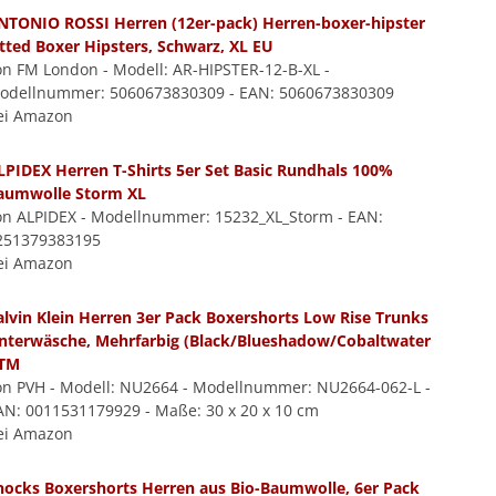
NTONIO ROSSI Herren (12er-pack) Herren-boxer-hipster
itted Boxer Hipsters, Schwarz, XL EU
on FM London - Modell: AR-HIPSTER-12-B-XL -
odellnummer: 5060673830309 - EAN: 5060673830309
ei Amazon
LPIDEX Herren T-Shirts 5er Set Basic Rundhals 100%
aumwolle Storm XL
on ALPIDEX - Modellnummer: 15232_XL_Storm - EAN:
251379383195
ei Amazon
alvin Klein Herren 3er Pack Boxershorts Low Rise Trunks
nterwäsche, Mehrfarbig (Black/Blueshadow/Cobaltwater
TM
on PVH - Modell: NU2664 - Modellnummer: NU2664-062-L -
AN: 0011531179929 - Maße: 30 x 20 x 10 cm
ei Amazon
nocks Boxershorts Herren aus Bio-Baumwolle, 6er Pack