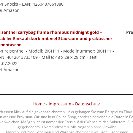
on Snocks - EAN: 4260487661880
ei Amazon
eisenthel carrybag frame rhombus midnight gold –
Pre
tabiler Einkaufskorb mit viel Stauraum und praktischer
nnentasche
on reisenthel - Modell: BK4111 - Modellnummer: BK4111 -
AN: 4012013733109 - Maße: 48 x 28 x 29 cm - seit:
1.07.2022
ei Amazon
Home
-
Impressum
-
Datenschutz
rch einen Klick auf die gekennzeichneten Links gelangen Sie zum Beispiel zu Eba
 wir eine Provision. Wir sind kein Online-Shop, sondern beziehen die Daten in Ec
bweichen. Maßgeblich ist immer der Preis auf der Webseite des Anbieters. Alle 
gegebenenfalls Versandkosten. Alle Angaben ohne Gewähr.
Marken und Produktnamen sind Warenzeichen der jeweiligen Eigentümer.