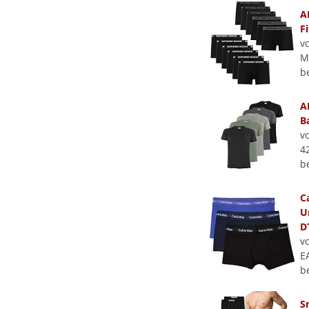
A
F
v
M
b
A
B
v
4
b
C
U
D
v
E
b
S