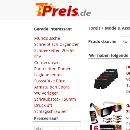
Tpreis
>
Mode & Acce
Gerade interessant
Munddusche
Produktsuche
Schreibtisch Organizer
Schneeketten 205 55
Wir haben folgende
R16
Gefrierdosen
J
Pantoletten Damen
B
Legionellentest
v
Fussstütze Büro
1
Armstulpen Sport
b
WC Vorleger
Schraubstock 150mm
Druckluft
G
Schlagschrauber
Ze
v
Preisverlauf
E
b