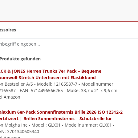
ssoires
 Produkte gefunden
ACK & JONES Herren Trunks 7er Pack – Bequeme
aumwoll-Stretch Unterhosen mit Elastikbund
on Bestseller A/S - Modell: 12165587-7 - Modellnummer:
2165587 - EAN: 5714496566265 - Maße: 33,7 x 21 x 9,6 cm
ei Amazon
alaxium 6er-Pack Sonnenfinsternis Brille 2026 ISO 12312-2
rtifiziert | Brillen Sonnenfinsternis | Schutzbrille für
on Molgha Inc - Modell: GLX01 - Modellnummer: GLX01 -
AN: 3701340605340
ei Amazon