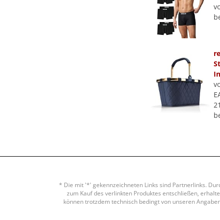
v
b
r
S
I
v
E
2
b
* Die mit '*' gekennzeichneten Links sind Partnerlinks. Du
zum Kauf des verlinkten Produktes entschließen, erhalten
können trotzdem technisch bedingt von unseren Angaben a