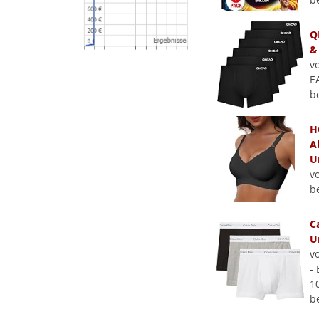
Q
&
v
E
b
H
A
U
v
b
C
U
v
-
1
b