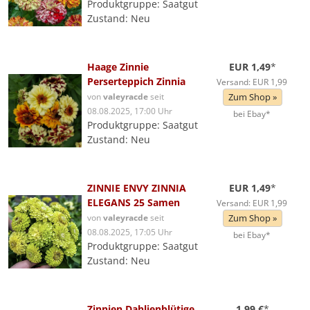
Produktgruppe: Saatgut
Zustand: Neu
Haage Zinnie
EUR 1,49
*
Perserteppich Zinnia
Versand: EUR 1,99
von
valeyracde
seit
Zum Shop »
08.08.2025, 17:00 Uhr
bei Ebay*
Produktgruppe: Saatgut
Zustand: Neu
ZINNIE ENVY ZINNIA
EUR 1,49
*
ELEGANS 25 Samen
Versand: EUR 1,99
von
valeyracde
seit
Zum Shop »
08.08.2025, 17:05 Uhr
bei Ebay*
Produktgruppe: Saatgut
Zustand: Neu
Zinnien Dahlienblütige
1,99 €
*