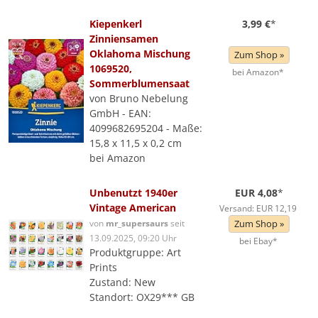
Kiepenkerl
3,99 €
*
Zinniensamen
Oklahoma Mischung
Zum Shop »
1069520,
bei Amazon*
Sommerblumensaat
von Bruno Nebelung
GmbH - EAN:
4099682695204 - Maße:
15,8 x 11,5 x 0,2 cm
bei Amazon
Unbenutzt 1940er
EUR 4,08
*
Vintage American
Versand: EUR 12,19
von
mr_supersaurs
seit
Zum Shop »
13.09.2025, 09:20 Uhr
bei Ebay*
Produktgruppe: Art
Prints
Zustand: New
Standort: OX29*** GB