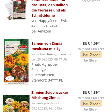
bei Amazon*
das Beet, den Balkon,
die Terrasse und als
Schnittblume
von HappySeed - EAN:
4260662152424
bei Amazon
Samen von Zinnia
EUR 1,09
*
mexicana mix 1g
Versand: EUR 4,99
von
schutzhutte_bukowina
Zum Shop »
seit 20.06.2025, 09:47 Uhr
bei Ebay*
Produktgruppe:
Sonstige
Zustand: Neu
Standort: 34*** PL
Zinnien Seidenzucker
EUR 1,39
*
Mischung Zinnia
Versand: EUR 1,99
von
valeyracde
seit
Zum Shop »
08.08.2025, 16:46 Uhr
bei Ebay*