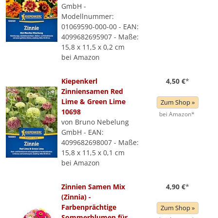
GmbH -
Modellnummer:
01069590-000-00 - EAN:
4099682695907 - Maße:
15,8 x 11,5 x 0,2 cm
bei Amazon
Kiepenkerl
4,50 €
*
Zinniensamen Red
Lime & Green Lime
Zum Shop »
10698
bei Amazon*
von Bruno Nebelung
GmbH - EAN:
4099682698007 - Maße:
15,8 x 11,5 x 0,1 cm
bei Amazon
Zinnien Samen Mix
4,90 €
*
(Zinnia) -
Farbenprächtige
Zum Shop »
Sommerblumen für