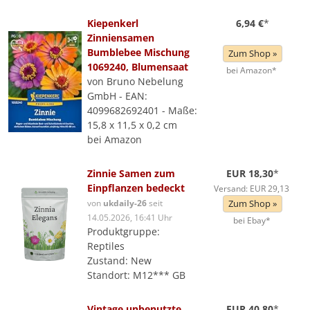
Kiepenkerl
6,94 €
*
Zinniensamen
Bumblebee Mischung
Zum Shop »
1069240, Blumensaat
bei Amazon*
von Bruno Nebelung
GmbH - EAN:
4099682692401 - Maße:
15,8 x 11,5 x 0,2 cm
bei Amazon
Zinnie Samen zum
EUR 18,30
*
Einpflanzen bedeckt
Versand: EUR 29,13
von
ukdaily-26
seit
Zum Shop »
14.05.2026, 16:41 Uhr
bei Ebay*
Produktgruppe:
Reptiles
Zustand: New
Standort: M12*** GB
Vintage unbenutzte
EUR 40,80
*