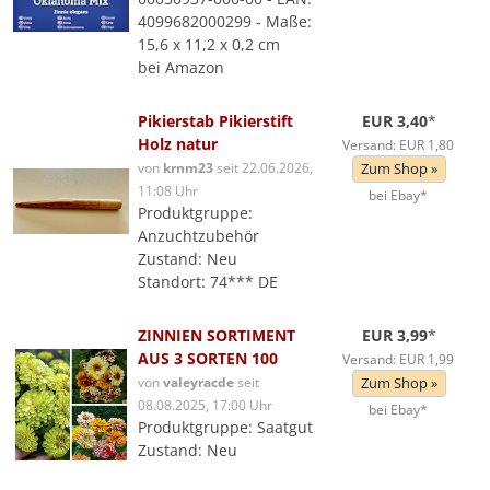
4099682000299 - Maße:
15,6 x 11,2 x 0,2 cm
bei Amazon
Pikierstab Pikierstift
EUR 3,40
*
Holz natur
Versand: EUR 1,80
von
krnm23
seit 22.06.2026,
Zum Shop »
11:08 Uhr
bei Ebay*
Produktgruppe:
Anzuchtzubehör
Zustand: Neu
Standort: 74*** DE
ZINNIEN SORTIMENT
EUR 3,99
*
AUS 3 SORTEN 100
Versand: EUR 1,99
von
valeyracde
seit
Zum Shop »
08.08.2025, 17:00 Uhr
bei Ebay*
Produktgruppe: Saatgut
Zustand: Neu