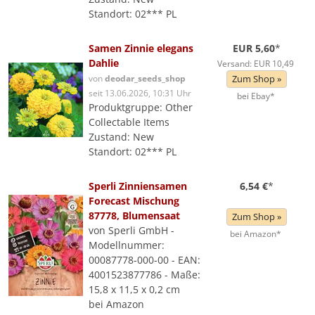
Standort: 02*** PL
Samen Zinnie elegans
EUR 5,60
*
Dahlie
Versand: EUR 10,49
von
deodar_seeds_shop
Zum Shop »
seit 13.06.2026, 10:31 Uhr
bei Ebay*
Produktgruppe: Other
Collectable Items
Zustand: New
Standort: 02*** PL
Sperli Zinniensamen
6,54 €
*
Forecast Mischung
87778, Blumensaat
Zum Shop »
von Sperli GmbH -
bei Amazon*
Modellnummer:
00087778-000-00 - EAN:
4001523877786 - Maße:
15,8 x 11,5 x 0,2 cm
bei Amazon