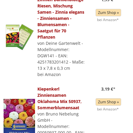
Riesen, Mischung
Samen - Zinnia elegans
Zum Shop »
- Zinniensamen -
bei Amazon*
Blumensamen -
Saatgut für 70
Pflanzen
von Deine Gartenwelt -
Modellnummer:
DGW141 - EAN:
4251783201412 - Maße:
13 x 7,8 x 0,3 cm
bei Amazon
Kiepenkerl
3,19 €
*
Zinniensamen
Oklahoma Mix 50937,
Zum Shop »
Sommerblumensaat
bei Amazon*
von Bruno Nebelung
GmbH -
Modellnummer:
00050937-000-00 - EAN: