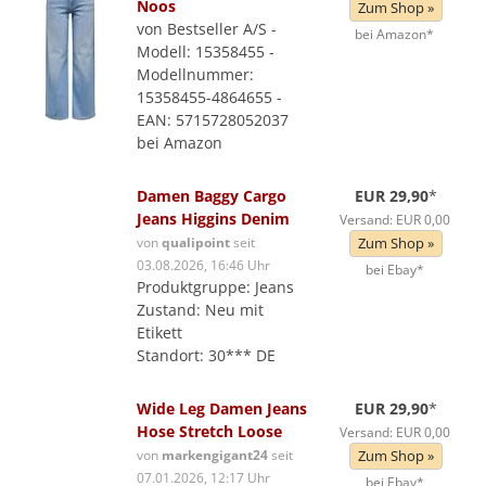
Noos
Zum Shop »
von Bestseller A/S -
bei Amazon*
Modell: 15358455 -
Modellnummer:
15358455-4864655 -
EAN: 5715728052037
bei Amazon
Damen Baggy Cargo
EUR 29,90
*
Jeans Higgins Denim
Versand: EUR 0,00
von
qualipoint
seit
Zum Shop »
03.08.2026, 16:46 Uhr
bei Ebay*
Produktgruppe: Jeans
Zustand: Neu mit
Etikett
Standort: 30*** DE
Wide Leg Damen Jeans
EUR 29,90
*
Hose Stretch Loose
Versand: EUR 0,00
von
markengigant24
seit
Zum Shop »
07.01.2026, 12:17 Uhr
bei Ebay*