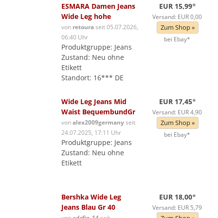
ESMARA Damen Jeans
EUR 15,99
*
Wide Leg hohe
Versand: EUR 0,00
von
retoura
seit 05.07.2026,
Zum Shop »
06:40 Uhr
bei Ebay*
Produktgruppe: Jeans
Zustand: Neu ohne
Etikett
Standort: 16*** DE
Wide Leg Jeans Mid
EUR 17,45
*
Waist BequembundGr
Versand: EUR 4,90
von
alex2009germany
seit
Zum Shop »
24.07.2025, 17:11 Uhr
bei Ebay*
Produktgruppe: Jeans
Zustand: Neu ohne
Etikett
Bershka Wide Leg
EUR 18,00
*
Jeans Blau Gr 40
Versand: EUR 5,79
von
adrfig_14
seit