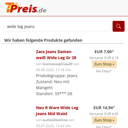
Wir haben folgende Produkte gefunden
Zara Jeans Damen
EUR 7,00
*
weiß Wide Leg Gr 38
Versand: EUR 4,19
von
leonieesophiaa20
seit
Zum Shop »
06.08.2026, 17:18 Uhr
bei Ebay*
Produktgruppe: Jeans
Zustand: Neu mit
Mängeln
Standort: 59*** DE
Neu R Ware Wide Leg
EUR 14,94
*
Jeans Mid Waist
Versand: EUR 4,95
von
outlet24online
seit
Zum Shop »
03.07.2026, 15:43 Uhr
bei Ebay*