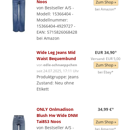
Noos
Zum Shop »
von Bestseller A/S -
bei Amazon*
Modell: 15366404 -
Modellnummer:
15366404-4929727 -
EAN: 5715826068428
bei Amazon
Wide Leg Jeans Mid
EUR 34,90
*
Waist Bequembund
Versand: EUR 5,00
von
edle-schnaeppchen
Zum Shop »
seit 24.07.2025, 17:11 Uhr
bei Ebay*
Produktgruppe: Jeans
Zustand: Neu ohne
Etikett
ONLY Onlmadison
34,99 €
*
Blush Hw Wide DNM
Tai853 Noos
Zum Shop »
von Bestseller A/S -
bei Amazon*