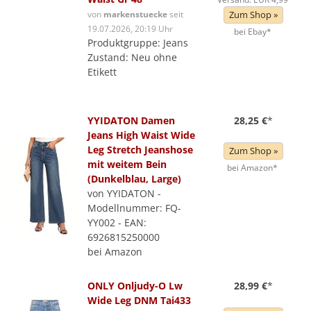
von
markenstuecke
seit
Zum Shop »
19.07.2026, 20:19 Uhr
bei Ebay*
Produktgruppe: Jeans
Zustand: Neu ohne
Etikett
YYIDATON Damen
28,25 €
*
Jeans High Waist Wide
Leg Stretch Jeanshose
Zum Shop »
mit weitem Bein
bei Amazon*
(Dunkelblau, Large)
von YYIDATON -
Modellnummer: FQ-
YY002 - EAN:
6926815250000
bei Amazon
ONLY Onljudy-O Lw
28,99 €
*
Wide Leg DNM Tai433