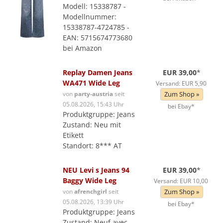
Modell: 15338787 -
Modellnummer:
15338787-4724785 -
EAN: 5715674773680
bei Amazon
Replay Damen Jeans
EUR 39,00
*
WA471 Wide Leg
Versand: EUR 5,90
von
party-austria
seit
Zum Shop »
05.08.2026, 15:43 Uhr
bei Ebay*
Produktgruppe: Jeans
Zustand: Neu mit
Etikett
Standort: 8*** AT
NEU Levi s Jeans 94
EUR 39,00
*
Baggy Wide Leg
Versand: EUR 10,00
von
afrenchgirl
seit
Zum Shop »
05.08.2026, 13:39 Uhr
bei Ebay*
Produktgruppe: Jeans
Zustand: Neuf avec