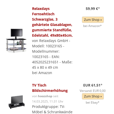
Relaxdays
59,99 €
*
Fernsehtisch
Schwarzglas, 3
Zum Shop »
gehärtete Glasablagen,
bei Amazon*
gummierte Standfüße,
Edelstahl, 49x80x45cm,
von Relaxdays GmbH -
Modell: 10023165 -
Modellnummer:
10023165 - EAN:
4052025231651 - Maße:
45 x 80 x 49 cm
bei Amazon
TV Tisch
EUR 61,51
*
Bildschirmerhöhung
Versand: EUR 0,00
von
hoozshop
seit
Zum Shop »
14.03.2025, 11:31 Uhr
bei Ebay*
Produktgruppe: TV-
Möbel & Schrankwände