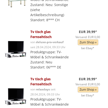
Zustand: Neu: Sonstige
(siehe
Artikelbeschreibung)
Standort: 8*** CH
Tv tisch glas
EUR 39,99
*
Fernsehtisch
Versand: EUR 0,00
von
deluxe-pro-verkauf
Zum Shop »
seit 28.04.2024, 09:33 Uhr
bei Ebay*
Produktgruppe: TV-
Möbel & Schrankwände
Zustand: Neu
Standort: 06*** DE
Tv tisch glas
EUR 39,99
*
Fernsehtisch
Versand: EUR 0,00
von
relaxdays
seit
Zum Shop »
28.04.2024, 09:33 Uhr
bei Ebay*
Produktgruppe: TV-
Möbel & Schrankwände