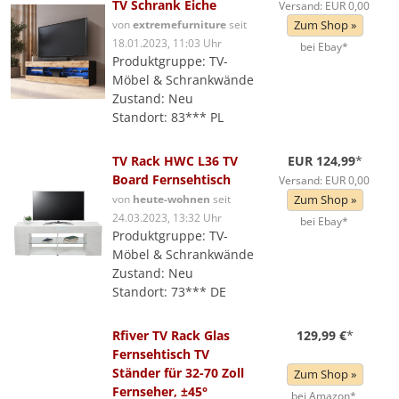
TV Schrank Eiche
Versand: EUR 0,00
von
extremefurniture
seit
Zum Shop »
18.01.2023, 11:03 Uhr
bei Ebay*
Produktgruppe: TV-
Möbel & Schrankwände
Zustand: Neu
Standort: 83*** PL
TV Rack HWC L36 TV
EUR 124,99
*
Board Fernsehtisch
Versand: EUR 0,00
von
heute-wohnen
seit
Zum Shop »
24.03.2023, 13:32 Uhr
bei Ebay*
Produktgruppe: TV-
Möbel & Schrankwände
Zustand: Neu
Standort: 73*** DE
Rfiver TV Rack Glas
129,99 €
*
Fernsehtisch TV
Ständer für 32-70 Zoll
Zum Shop »
Fernseher, ±45°
bei Amazon*