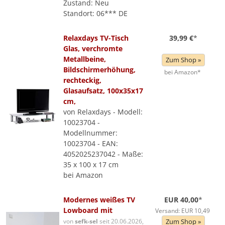
Zustand: Neu
Standort: 06*** DE
Relaxdays TV-Tisch
39,99 €
*
Glas, verchromte
Metallbeine,
Zum Shop »
Bildschirmerhöhung,
bei Amazon*
rechteckig,
Glasaufsatz, 100x35x17
cm,
von Relaxdays - Modell:
10023704 -
Modellnummer:
10023704 - EAN:
4052025237042 - Maße:
35 x 100 x 17 cm
bei Amazon
Modernes weißes TV
EUR 40,00
*
Lowboard mit
Versand: EUR 10,49
von
sefk-sel
seit 20.06.2026,
Zum Shop »