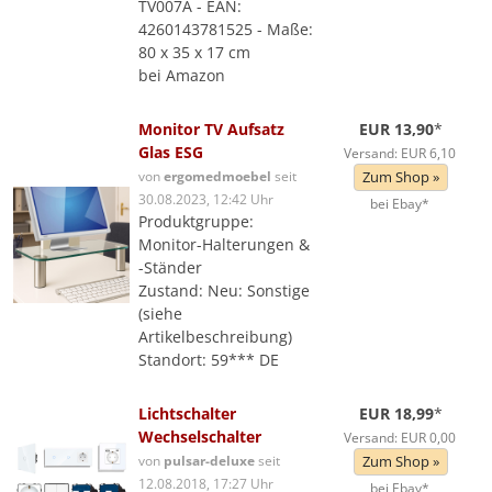
TV007A - EAN:
4260143781525 - Maße:
80 x 35 x 17 cm
bei Amazon
Monitor TV Aufsatz
EUR 13,90
*
Glas ESG
Versand: EUR 6,10
von
ergomedmoebel
seit
Zum Shop »
30.08.2023, 12:42 Uhr
bei Ebay*
Produktgruppe:
Monitor-Halterungen &
-Ständer
Zustand: Neu: Sonstige
(siehe
Artikelbeschreibung)
Standort: 59*** DE
Lichtschalter
EUR 18,99
*
Wechselschalter
Versand: EUR 0,00
von
pulsar-deluxe
seit
Zum Shop »
12.08.2018, 17:27 Uhr
bei Ebay*