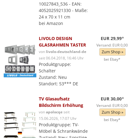
10027843_536 - EAN:
4052025921330 - Maße:
24 x 70 x 11 cm
bei Amazon
LIVOLO DESIGN
EUR 29,99
*
GLASRAHMEN TASTER
Versand: EUR 0,00
von
livolo-deutschland-de
Zum Shop »
seit 06.04.2018, 16:46 Uhr
bei Ebay*
Produktgruppe:
Schalter
Zustand: Neu
Standort: 53*** DE
TV Glasaufsatz
EUR 30,00
*
Bildschirm Erhöhung
Versand: EUR 0,00
von
apolocqe
seit
Zum Shop »
15.06.2026, 17:07 Uhr
bei Ebay*
Produktgruppe: TV-
Möbel & Schrankwände
Zustand: Neu: Sonstige