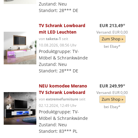
Zustand: Neu
Standort: 28*** DE
TV Schrank Lowboard
EUR 213,49
*
mit LED Leuchten
Versand: EUR 0,00
von
taketa-1
seit
Zum Shop »
10.08.2026, 08:56 Uhr
bei Ebay*
Produktgruppe: TV-
Möbel & Schrankwände
Zustand: Neu
Standort: 28*** DE
NEU komodee Merano
EUR 249,99
*
TV Schrank Lowboard
Versand: EUR 0,00
von
extremefurniture
seit
Zum Shop »
02.12.2024, 12:49 Uhr
bei Ebay*
Produktgruppe: TV-
Möbel & Schrankwände
Zustand: Neu
Standort: 83*** PL