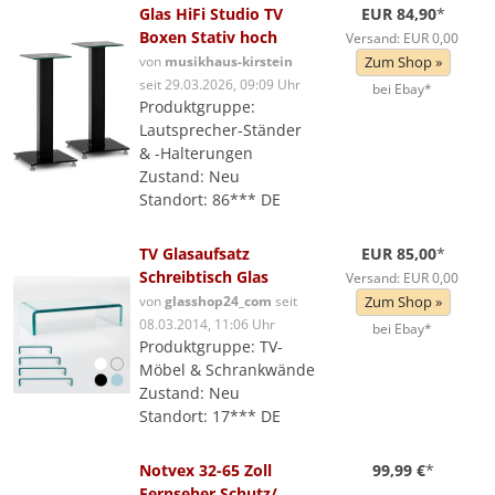
Glas HiFi Studio TV
EUR 84,90
*
Boxen Stativ hoch
Versand: EUR 0,00
von
musikhaus-kirstein
Zum Shop »
seit 29.03.2026, 09:09 Uhr
bei Ebay*
Produktgruppe:
Lautsprecher-Ständer
& -Halterungen
Zustand: Neu
Standort: 86*** DE
TV Glasaufsatz
EUR 85,00
*
Schreibtisch Glas
Versand: EUR 0,00
von
glasshop24_com
seit
Zum Shop »
08.03.2014, 11:06 Uhr
bei Ebay*
Produktgruppe: TV-
Möbel & Schrankwände
Zustand: Neu
Standort: 17*** DE
Notvex 32-65 Zoll
99,99 €
*
Fernseher Schutz/