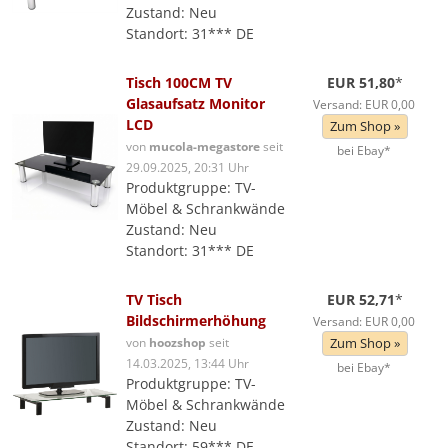
Zustand: Neu
Standort: 31*** DE
Tisch 100CM TV
EUR 51,80
*
Glasaufsatz Monitor
Versand: EUR 0,00
LCD
Zum Shop »
von
mucola-megastore
seit
bei Ebay*
29.09.2025, 20:31 Uhr
Produktgruppe: TV-
Möbel & Schrankwände
Zustand: Neu
Standort: 31*** DE
TV Tisch
EUR 52,71
*
Bildschirmerhöhung
Versand: EUR 0,00
von
hoozshop
seit
Zum Shop »
14.03.2025, 13:44 Uhr
bei Ebay*
Produktgruppe: TV-
Möbel & Schrankwände
Zustand: Neu
Standort: 59*** DE