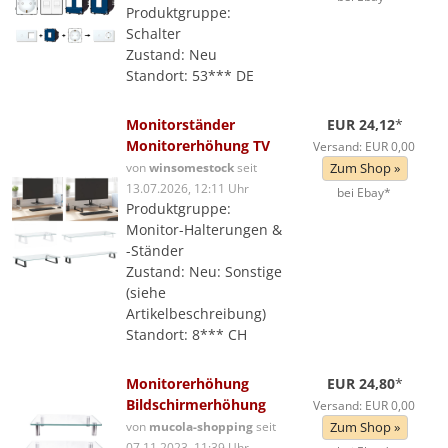
Produktgruppe:
Schalter
Zustand: Neu
Standort: 53*** DE
Monitorständer
EUR 24,12
*
Monitorerhöhung TV
Versand: EUR 0,00
von
winsomestock
seit
Zum Shop »
13.07.2026, 12:11 Uhr
bei Ebay*
Produktgruppe:
Monitor-Halterungen &
-Ständer
Zustand: Neu: Sonstige
(siehe
Artikelbeschreibung)
Standort: 8*** CH
Monitorerhöhung
EUR 24,80
*
Bildschirmerhöhung
Versand: EUR 0,00
von
mucola-shopping
seit
Zum Shop »
07.11.2023, 11:39 Uhr