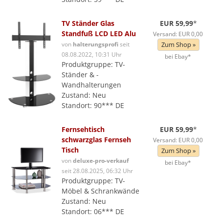
TV Ständer Glas
EUR 59,99
*
Standfuß LCD LED Alu
Versand: EUR 0,00
von
halterungsprofi
seit
Zum Shop »
08.08.2022, 10:31 Uhr
bei Ebay*
Produktgruppe: TV-
Ständer & -
Wandhalterungen
Zustand: Neu
Standort: 90*** DE
Fernsehtisch
EUR 59,99
*
schwarzglas Fernseh
Versand: EUR 0,00
Tisch
Zum Shop »
von
deluxe-pro-verkauf
bei Ebay*
seit 28.08.2025, 06:32 Uhr
Produktgruppe: TV-
Möbel & Schrankwände
Zustand: Neu
Standort: 06*** DE