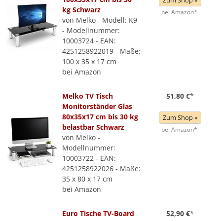
Zum Shop »
kg Schwarz
bei Amazon*
von Melko - Modell: K9
- Modellnummer:
10003724 - EAN:
4251258922019 - Maße:
100 x 35 x 17 cm
bei Amazon
Melko TV Tisch
51,80 €
*
Monitorständer Glas
80x35x17 cm bis 30 kg
Zum Shop »
belastbar Schwarz
bei Amazon*
von Melko -
Modellnummer:
10003722 - EAN:
4251258922026 - Maße:
35 x 80 x 17 cm
bei Amazon
Euro Tische TV-Board
52,90 €
*