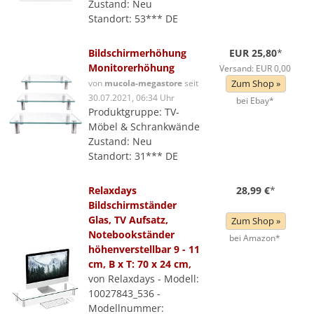
Zustand: Neu
Standort: 53*** DE
Bildschirmerhöhung
EUR 25,80
*
Monitorerhöhung
Versand: EUR 0,00
von
mucola-megastore
seit
Zum Shop »
30.07.2021, 06:34 Uhr
bei Ebay*
Produktgruppe: TV-
Möbel & Schrankwände
Zustand: Neu
Standort: 31*** DE
Relaxdays
28,99 €
*
Bildschirmständer
Glas, TV Aufsatz,
Zum Shop »
Notebookständer
bei Amazon*
höhenverstellbar 9 - 11
cm, B x T: 70 x 24 cm,
von Relaxdays - Modell:
10027843_536 -
Modellnummer: