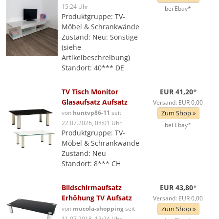
15:24 Uhr
bei Ebay*
Produktgruppe: TV-
Möbel & Schrankwände
Zustand: Neu: Sonstige
(siehe
Artikelbeschreibung)
Standort: 40*** DE
TV Tisch Monitor
EUR 41,20
*
Glasaufsatz Aufsatz
Versand: EUR 0,00
von
huntvp86-11
seit
Zum Shop »
22.07.2026, 08:01 Uhr
bei Ebay*
Produktgruppe: TV-
Möbel & Schrankwände
Zustand: Neu
Standort: 8*** CH
Bildschirmaufsatz
EUR 43,80
*
Erhöhung TV Aufsatz
Versand: EUR 0,00
von
mucola-shopping
seit
Zum Shop »
11.07.2018, 13:24 Uhr