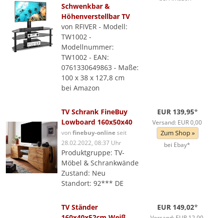
Schwenkbar &
Höhenverstellbar TV
von RFIVER - Modell:
TW1002 -
Modellnummer:
TW1002 - EAN:
0761330649863 - Maße:
100 x 38 x 127,8 cm
bei Amazon
TV Schrank FineBuy
EUR 139,95
*
Lowboard 160x50x40
Versand: EUR 0,00
von
finebuy-online
seit
Zum Shop »
28.02.2022, 08:37 Uhr
bei Ebay*
Produktgruppe: TV-
Möbel & Schrankwände
Zustand: Neu
Standort: 92*** DE
TV Ständer
EUR 149,02
*
160x40x52cm Weiß
Versand: EUR 12,00