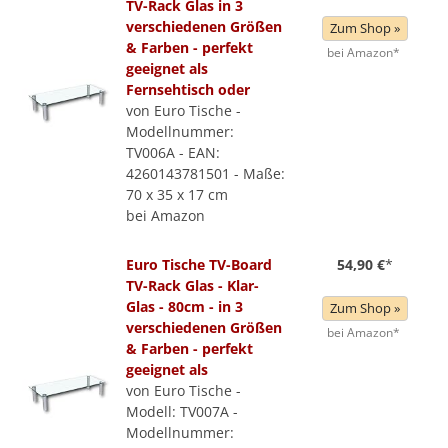
TV-Rack Glas in 3
verschiedenen Größen
Zum Shop »
& Farben - perfekt
bei Amazon*
geeignet als
Fernsehtisch oder
von Euro Tische -
Modellnummer:
TV006A - EAN:
4260143781501 - Maße:
70 x 35 x 17 cm
bei Amazon
Euro Tische TV-Board
54,90 €
*
TV-Rack Glas - Klar-
Glas - 80cm - in 3
Zum Shop »
verschiedenen Größen
bei Amazon*
& Farben - perfekt
geeignet als
von Euro Tische -
Modell: TV007A -
Modellnummer: