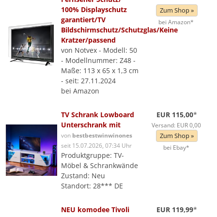
100% Displayschutz
Zum Shop »
garantiert/TV
bei Amazon*
Bildschirmschutz/Schutzglas/Keine
Kratzer/passend
von Notvex - Modell: 50
- Modellnummer: Z48 -
Maße: 113 x 65 x 1,3 cm
- seit: 27.11.2024
bei Amazon
TV Schrank Lowboard
EUR 115,00
*
Unterschrank mit
Versand: EUR 0,00
von
bestbestwinwinones
Zum Shop »
seit 15.07.2026, 07:34 Uhr
bei Ebay*
Produktgruppe: TV-
Möbel & Schrankwände
Zustand: Neu
Standort: 28*** DE
NEU komodee Tivoli
EUR 119,99
*