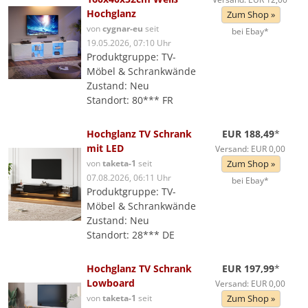
Hochglanz
Zum Shop »
von
cygnar-eu
seit
bei Ebay*
19.05.2026, 07:10 Uhr
Produktgruppe: TV-
Möbel & Schrankwände
Zustand: Neu
Standort: 80*** FR
Hochglanz TV Schrank
EUR 188,49
*
mit LED
Versand: EUR 0,00
von
taketa-1
seit
Zum Shop »
07.08.2026, 06:11 Uhr
bei Ebay*
Produktgruppe: TV-
Möbel & Schrankwände
Zustand: Neu
Standort: 28*** DE
Hochglanz TV Schrank
EUR 197,99
*
Lowboard
Versand: EUR 0,00
von
taketa-1
seit
Zum Shop »