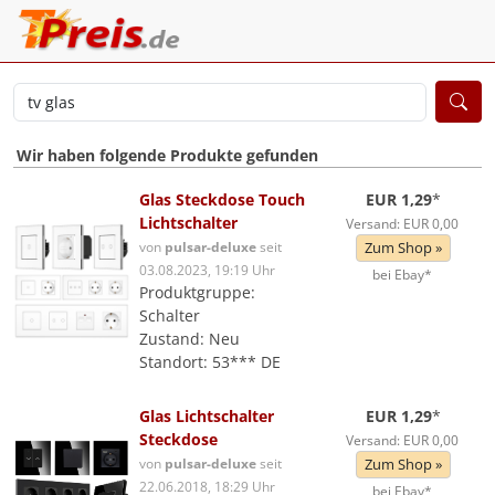
Wir haben folgende Produkte gefunden
Glas Steckdose Touch
EUR 1,29
*
Lichtschalter
Versand: EUR 0,00
von
pulsar-deluxe
seit
Zum Shop »
03.08.2023, 19:19 Uhr
bei Ebay*
Produktgruppe:
Schalter
Zustand: Neu
Standort: 53*** DE
Glas Lichtschalter
EUR 1,29
*
Steckdose
Versand: EUR 0,00
von
pulsar-deluxe
seit
Zum Shop »
22.06.2018, 18:29 Uhr
bei Ebay*