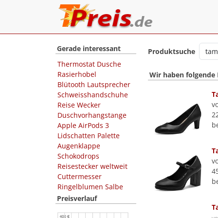
Gerade interessant
Produktsuche
Thermostat Dusche
Rasierhobel
Wir haben folgende
Blütooth Lautsprecher
T
Schweisshandschuhe
v
Reise Wecker
2
Duschvorhangstange
b
Apple AirPods 3
Lidschatten Palette
Augenklappe
T
Schokodrops
v
Reisestecker weltweit
4
Cuttermesser
b
Ringelblumen Salbe
Preisverlauf
T
v