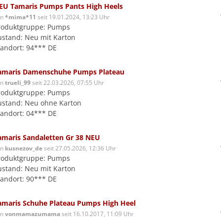
EU Tamaris Pumps Pants High Heels
on
*mima*11
seit 19.01.2024, 13:23 Uhr
roduktgruppe: Pumps
ustand: Neu mit Karton
tandort: 94*** DE
amaris Damenschuhe Pumps Plateau
on
trueli_99
seit 22.03.2026, 07:55 Uhr
roduktgruppe: Pumps
ustand: Neu ohne Karton
tandort: 04*** DE
amaris Sandaletten Gr 38 NEU
on
kusnezov_de
seit 27.05.2026, 12:36 Uhr
roduktgruppe: Pumps
ustand: Neu mit Karton
tandort: 90*** DE
amaris Schuhe Plateau Pumps High Heel
on
vonmamazumama
seit 16.10.2017, 11:09 Uhr