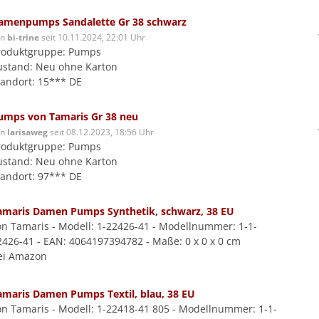
amenpumps Sandalette Gr 38 schwarz
on
bi-trine
seit 10.11.2024, 22:01 Uhr
roduktgruppe: Pumps
ustand: Neu ohne Karton
tandort: 15*** DE
umps von Tamaris Gr 38 neu
on
larisaweg
seit 08.12.2023, 18:56 Uhr
roduktgruppe: Pumps
ustand: Neu ohne Karton
tandort: 97*** DE
amaris Damen Pumps Synthetik, schwarz, 38 EU
on Tamaris - Modell: 1-22426-41 - Modellnummer: 1-1-
2426-41 - EAN: 4064197394782 - Maße: 0 x 0 x 0 cm
ei Amazon
amaris Damen Pumps Textil, blau, 38 EU
on Tamaris - Modell: 1-22418-41 805 - Modellnummer: 1-1-