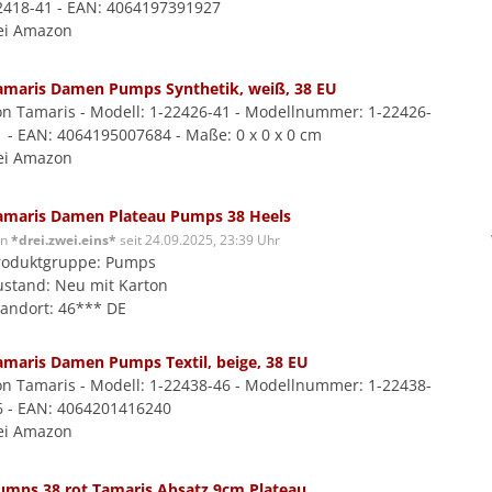
2418-41 - EAN: 4064197391927
ei Amazon
amaris Damen Pumps Synthetik, weiß, 38 EU
on Tamaris - Modell: 1-22426-41 - Modellnummer: 1-22426-
1 - EAN: 4064195007684 - Maße: 0 x 0 x 0 cm
ei Amazon
amaris Damen Plateau Pumps 38 Heels
on
*drei.zwei.eins*
seit 24.09.2025, 23:39 Uhr
roduktgruppe: Pumps
ustand: Neu mit Karton
tandort: 46*** DE
amaris Damen Pumps Textil, beige, 38 EU
on Tamaris - Modell: 1-22438-46 - Modellnummer: 1-22438-
6 - EAN: 4064201416240
ei Amazon
umps 38 rot Tamaris Absatz 9cm Plateau