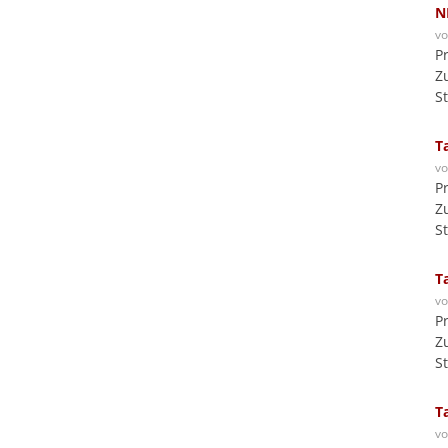
N
v
P
Z
S
T
v
P
Z
S
T
v
P
Z
S
T
v