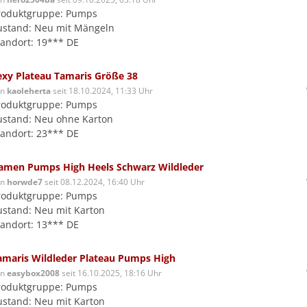
roduktgruppe: Pumps
ustand: Neu mit Mängeln
tandort: 19*** DE
exy Plateau Tamaris Größe 38
on
kaoleherta
seit 18.10.2024, 11:33 Uhr
roduktgruppe: Pumps
ustand: Neu ohne Karton
tandort: 23*** DE
amen Pumps High Heels Schwarz Wildleder
on
horwde7
seit 08.12.2024, 16:40 Uhr
roduktgruppe: Pumps
ustand: Neu mit Karton
tandort: 13*** DE
amaris Wildleder Plateau Pumps High
on
easybox2008
seit 16.10.2025, 18:16 Uhr
roduktgruppe: Pumps
ustand: Neu mit Karton