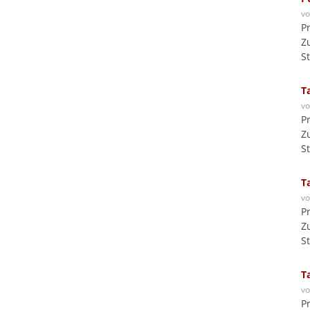
v
P
Z
S
T
v
P
Z
S
T
v
P
Z
S
T
v
P