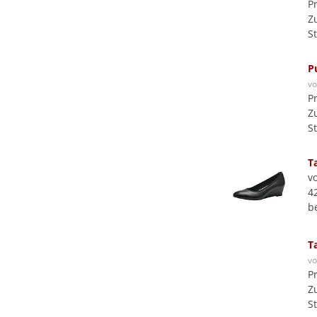
P
Z
S
P
v
P
Z
S
T
v
4
b
T
v
P
Z
S