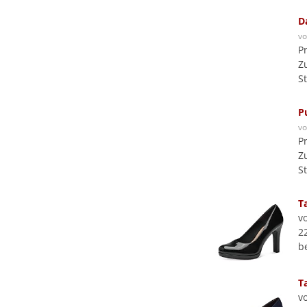
D
v
P
Z
S
P
v
P
Z
S
T
v
2
b
T
v