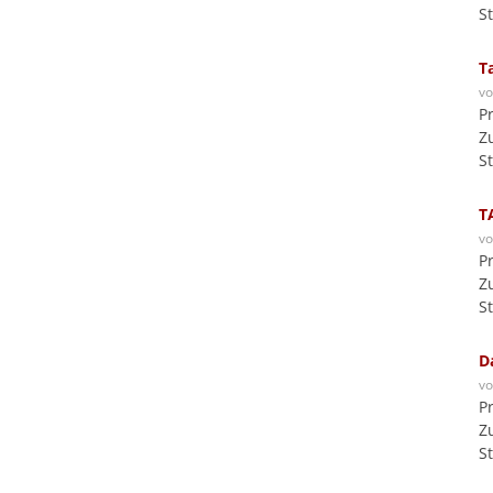
S
T
v
P
Z
S
T
v
P
Z
S
D
v
P
Z
S