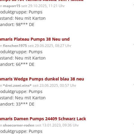
on
maporr15
seit 29.10.2025, 11:21 Uhr
roduktgruppe: Pumps
ustand: Neu mit Karton
tandort: 98*** DE
amaris Plateau Pumps 38 Neu und
on
fienchen1975
seit 29.06.2025, 08:27 Uhr
roduktgruppe: Pumps
ustand: Neu mit Karton
tandort: 66*** DE
amaris Wedge Pumps dunkel blau 38 neu
on
*drei.zwei.eins*
seit 23.06.2025, 00:57 Uhr
roduktgruppe: Pumps
ustand: Neu mit Karton
tandort: 33*** DE
amaris Damen Pumps 24409 Schwarz Lack
on
shoecorner-roden
seit 13.01.2023, 09:36 Uhr
roduktgruppe: Pumps