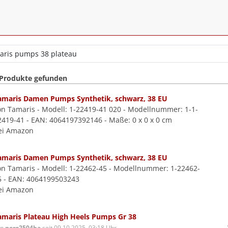
 Produkte gefunden
amaris Damen Pumps Synthetik, schwarz, 38 EU
on Tamaris - Modell: 1-22419-41 020 - Modellnummer: 1-1-
2419-41 - EAN: 4064197392146 - Maße: 0 x 0 x 0 cm
ei Amazon
amaris Damen Pumps Synthetik, schwarz, 38 EU
on Tamaris - Modell: 1-22462-45 - Modellnummer: 1-22462-
5 - EAN: 4064199503243
ei Amazon
amaris Plateau High Heels Pumps Gr 38
on
nero2504ba
seit 09.10.2025, 03:18 Uhr