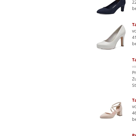
2
b
T
v
4
b
T
v
P
Z
S
T
v
4
b
P