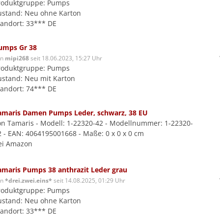
roduktgruppe: Pumps
ustand: Neu ohne Karton
tandort: 33*** DE
umps Gr 38
on
mipi268
seit 18.06.2023, 15:27 Uhr
roduktgruppe: Pumps
ustand: Neu mit Karton
tandort: 74*** DE
amaris Damen Pumps Leder, schwarz, 38 EU
on Tamaris - Modell: 1-22320-42 - Modellnummer: 1-22320-
2 - EAN: 4064195001668 - Maße: 0 x 0 x 0 cm
ei Amazon
amaris Pumps 38 anthrazit Leder grau
on
*drei.zwei.eins*
seit 14.08.2025, 01:29 Uhr
roduktgruppe: Pumps
ustand: Neu ohne Karton
tandort: 33*** DE