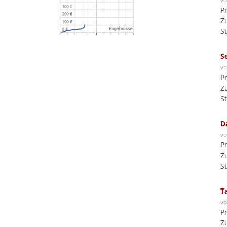
P
Z
S
S
v
P
Z
S
D
v
P
Z
S
T
v
P
Z