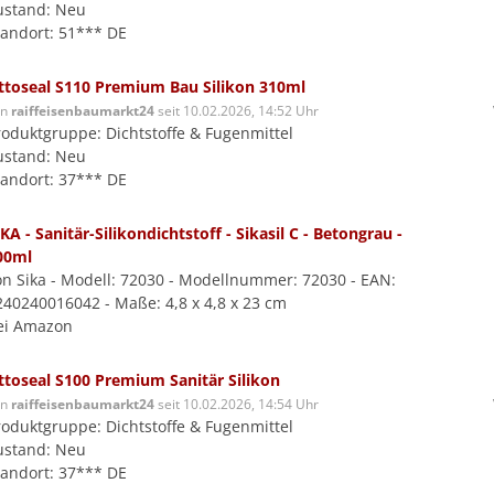
ustand: Neu
tandort: 51*** DE
ttoseal S110 Premium Bau Silikon 310ml
on
raiffeisenbaumarkt24
seit 10.02.2026, 14:52 Uhr
roduktgruppe: Dichtstoffe & Fugenmittel
ustand: Neu
tandort: 37*** DE
KA - Sanitär-Silikondichtstoff - Sikasil C - Betongrau -
00ml
on Sika - Modell: 72030 - Modellnummer: 72030 - EAN:
240240016042 - Maße: 4,8 x 4,8 x 23 cm
ei Amazon
ttoseal S100 Premium Sanitär Silikon
on
raiffeisenbaumarkt24
seit 10.02.2026, 14:54 Uhr
roduktgruppe: Dichtstoffe & Fugenmittel
ustand: Neu
tandort: 37*** DE