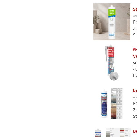
S
v
P
Z
S
f
V
v
4
b
b
v
P
Z
S
B