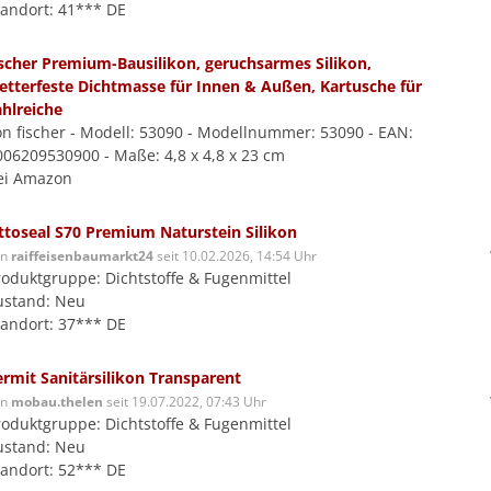
tandort: 41*** DE
ischer Premium-Bausilikon, geruchsarmes Silikon,
etterfeste Dichtmasse für Innen & Außen, Kartusche für
ahlreiche
on fischer - Modell: 53090 - Modellnummer: 53090 - EAN:
006209530900 - Maße: 4,8 x 4,8 x 23 cm
ei Amazon
ttoseal S70 Premium Naturstein Silikon
on
raiffeisenbaumarkt24
seit 10.02.2026, 14:54 Uhr
roduktgruppe: Dichtstoffe & Fugenmittel
ustand: Neu
tandort: 37*** DE
ermit Sanitärsilikon Transparent
on
mobau.thelen
seit 19.07.2022, 07:43 Uhr
roduktgruppe: Dichtstoffe & Fugenmittel
ustand: Neu
tandort: 52*** DE