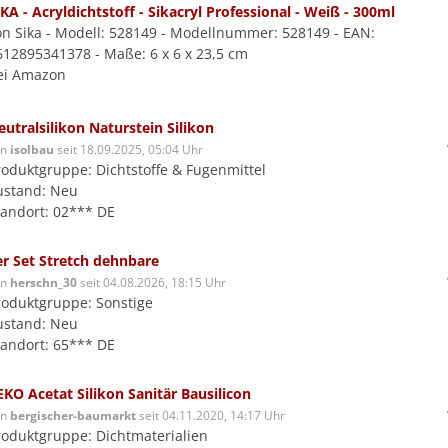
IKA - Acryldichtstoff - Sikacryl Professional - Weiß - 300ml
on Sika - Modell: 528149 - Modellnummer: 528149 - EAN:
612895341378 - Maße: 6 x 6 x 23,5 cm
ei Amazon
eutralsilikon Naturstein Silikon
on
isolbau
seit 18.09.2025, 05:04 Uhr
roduktgruppe: Dichtstoffe & Fugenmittel
ustand: Neu
tandort: 02*** DE
er Set Stretch dehnbare
on
herschn_30
seit 04.08.2026, 18:15 Uhr
roduktgruppe: Sonstige
ustand: Neu
tandort: 65*** DE
EKO Acetat Silikon Sanitär Bausilicon
on
bergischer-baumarkt
seit 04.11.2020, 14:17 Uhr
roduktgruppe: Dichtmaterialien