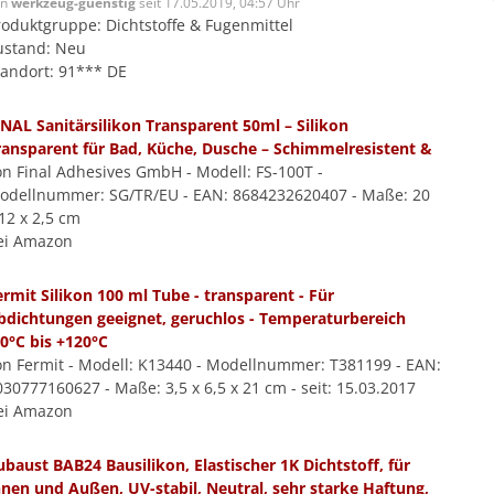
on
werkzeug-guenstig
seit 17.05.2019, 04:57 Uhr
roduktgruppe: Dichtstoffe & Fugenmittel
ustand: Neu
tandort: 91*** DE
INAL Sanitärsilikon Transparent 50ml – Silikon
ransparent für Bad, Küche, Dusche – Schimmelresistent &
on Final Adhesives GmbH - Modell: FS-100T -
odellnummer: SG/TR/EU - EAN: 8684232620407 - Maße: 20
12 x 2,5 cm
ei Amazon
ermit Silikon 100 ml Tube - transparent - Für
bdichtungen geeignet, geruchlos - Temperaturbereich
40°C bis +120°C
on Fermit - Modell: K13440 - Modellnummer: T381199 - EAN:
030777160627 - Maße: 3,5 x 6,5 x 21 cm - seit: 15.03.2017
ei Amazon
ubaust BAB24 Bausilikon, Elastischer 1K Dichtstoff, für
nnen und Außen, UV-stabil, Neutral, sehr starke Haftung,