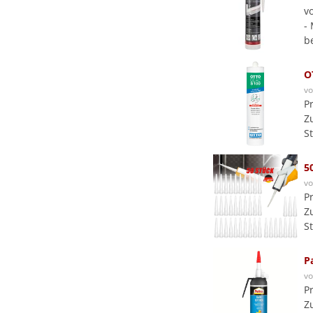
v
-
b
O
v
P
Z
S
5
v
P
Z
S
P
v
P
Z