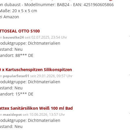
on dubaust - Modellnummer: BAB24 - EAN: 4251960605866
 Maße: 20 x 5 x 5 cm
ei Amazon
TTOSEAL OTTO S100
on
bauwolke24
seit 02.07.2025, 23:54 Uhr
roduktgruppe: Dichtmaterialien
ustand: Neu
tandort: 88*** DE
0 x Kartuschenspitzen Silikonspitzen
on
popular5star01
seit 29.01.2026, 09:57 Uhr
roduktgruppe: Dichtmaterialien
ustand: Neu
tandort: 15*** DE
attex Sanitärsilikon Weiß 100 ml Bad
on
maxidepot
seit 10.06.2026, 13:57 Uhr
roduktgruppe: Dichtmaterialien
ustand: Neu