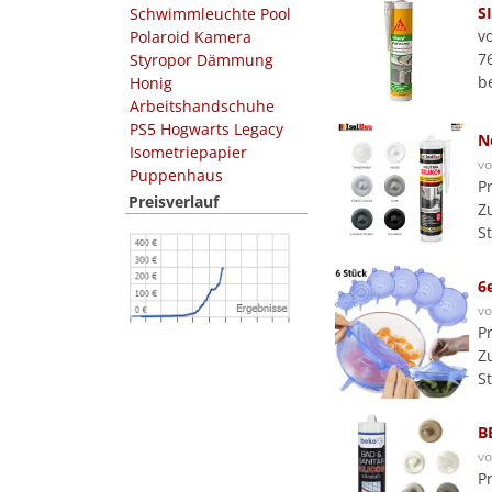
S
Schwimmleuchte Pool
v
Polaroid Kamera
7
Styropor Dämmung
b
Honig
Arbeitshandschuhe
PS5 Hogwarts Legacy
N
Isometriepapier
v
Puppenhaus
P
Preisverlauf
Z
S
6
v
P
Z
S
B
v
P