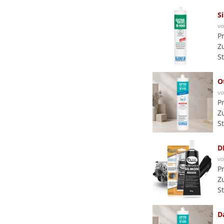
S
v
P
Z
S
O
v
P
Z
S
D
v
P
Z
S
D