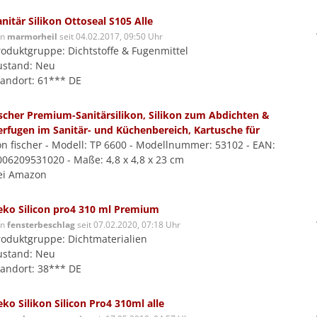
anitär Silikon Ottoseal S105 Alle
on
marmorheil
seit 04.02.2017, 09:50 Uhr
roduktgruppe: Dichtstoffe & Fugenmittel
ustand: Neu
tandort: 61*** DE
ischer Premium-Sanitärsilikon, Silikon zum Abdichten &
erfugen im Sanitär- und Küchenbereich, Kartusche für
on fischer - Modell: TP 6600 - Modellnummer: 53102 - EAN:
006209531020 - Maße: 4,8 x 4,8 x 23 cm
ei Amazon
eko Silicon pro4 310 ml Premium
on
fensterbeschlag
seit 07.02.2020, 07:18 Uhr
roduktgruppe: Dichtmaterialien
ustand: Neu
tandort: 38*** DE
eko Silikon Silicon Pro4 310ml alle