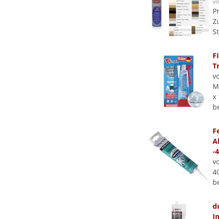
v
P
Z
S
F
T
v
M
x 
b
F
A
-
v
4
b
d
I