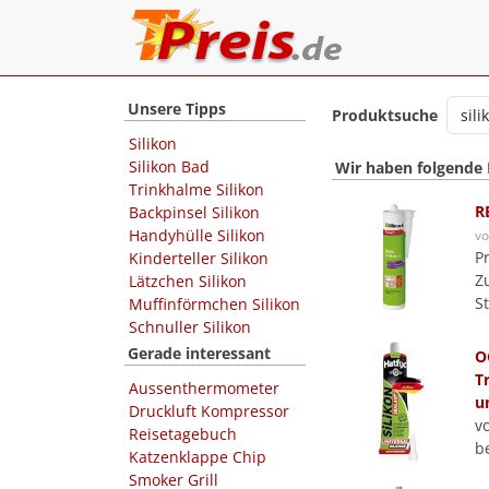
Unsere Tipps
Produktsuche
Silikon
Silikon Bad
Wir haben folgende
Trinkhalme Silikon
R
Backpinsel Silikon
Handyhülle Silikon
v
P
Kinderteller Silikon
Z
Lätzchen Silikon
S
Muffinförmchen Silikon
Schnuller Silikon
Gerade interessant
O
T
Aussenthermometer
u
Druckluft Kompressor
v
Reisetagebuch
b
Katzenklappe Chip
Smoker Grill