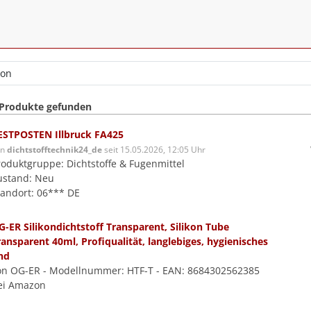
 Produkte gefunden
ESTPOSTEN Illbruck FA425
on
dichtstofftechnik24_de
seit 15.05.2026, 12:05 Uhr
roduktgruppe: Dichtstoffe & Fugenmittel
ustand: Neu
tandort: 06*** DE
G-ER Silikondichtstoff Transparent, Silikon Tube
ransparent 40ml, Profiqualität, langlebiges, hygienisches
nd
on OG-ER - Modellnummer: ‎HTF-T - EAN: 8684302562385
ei Amazon