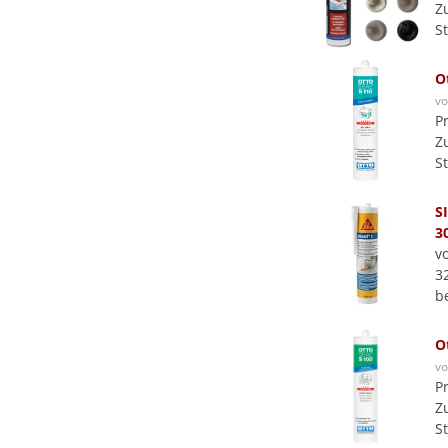
Z
S
O
v
P
Z
S
SI
3
v
3
b
O
v
P
Z
S