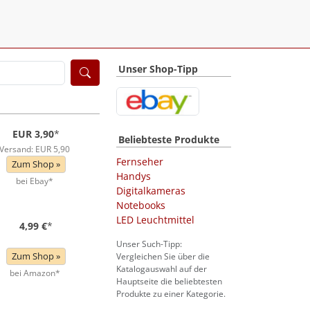
Unser Shop-Tipp
EUR 3,90
*
Beliebteste Produkte
Versand: EUR 5,90
Fernseher
Zum Shop »
Handys
bei Ebay*
Digitalkameras
Notebooks
LED Leuchtmittel
4,99 €
*
Unser Such-Tipp:
Zum Shop »
Vergleichen Sie über die
Katalogauswahl auf der
bei Amazon*
Hauptseite die beliebtesten
Produkte zu einer Kategorie.