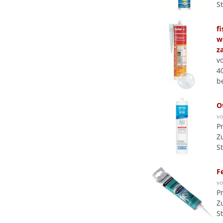
S
f
w
z
v
4
b
O
v
P
Z
S
F
v
P
Z
S