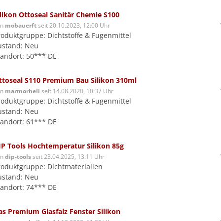
ilikon Ottoseal Sanitär Chemie S100
on
mobauerft
seit 20.10.2023, 12:00 Uhr
roduktgruppe: Dichtstoffe & Fugenmittel
ustand: Neu
tandort: 50*** DE
ttoseal S110 Premium Bau Silikon 310ml
on
marmorheil
seit 14.08.2020, 10:37 Uhr
roduktgruppe: Dichtstoffe & Fugenmittel
ustand: Neu
tandort: 61*** DE
IP Tools Hochtemperatur Silikon 85g
on
dip-tools
seit 23.04.2025, 13:11 Uhr
roduktgruppe: Dichtmaterialien
ustand: Neu
tandort: 74*** DE
as Premium Glasfalz Fenster Silikon