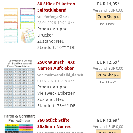
80 Stück Etiketten
EUR 11,95
*
Selbstklebend
Versand: EUR 0,00
von
ferfergar2
seit
Zum Shop »
28.04.2026, 19:21 Uhr
bei Ebay*
Produktgruppe:
Drucker
Zustand: Neu
Standort: 10*** DE
250x Wunsch Text
EUR 12,69
*
Namen Aufkleber
Versand: EUR 0,00
von
meinwandbild_de
seit
Zum Shop »
01.07.2020, 13:18 Uhr
bei Ebay*
Produktgruppe:
Vielzweck-Etiketten
Zustand: Neu
Standort: 73*** DE
350 Stück Stifte
EUR 12,69
*
35x6mm Names
Versand: EUR 0,00
von
meinwandbild_de
seit