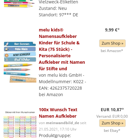
Vielzweck-Etiketten
Zustand: Neu
Standort: 97*** DE
melu kids®
9,99 €
*
Namensaufkleber
Kinder für Schule &
Zum Shop »
Kita (75 Stück) -
bei Amazon*
Personalisierte
Aufkleber mit Namen
für Stifte und
von melu kids GmbH -
Modellnummer: K022 -
EAN: 4262375720228
bei Amazon
100x Wunsch Text
EUR 10,87
*
Namen Aufkleber
Versand: EUR 0,00
von
meinwandbild_de
seit
Zum Shop »
21.05.2021, 17:10 Uhr
bei Ebay*
Produktgruppe: