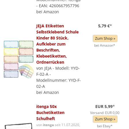
- EAN: 4260667957796
bei Amazon
JEJA Etiketten
5,79 €
*
Selbstklebend Schule
Kinder 80 Stück,
Zum Shop »
Aufkleber zum
bei Amazon*
Beschriften,
Klebeetiketten,
Ordnerrücken
von JEJA - Modell: YYD-
F-02-A -
Modellnummer: YYD-F-
02-A
bei Amazon
itenga 50x
EUR 5,99
*
Buchetiketten
Versand: EUR 0,00
Schulheft
Zum Shop »
von
itenga
seit 11.07.2020,
bei Ebay*