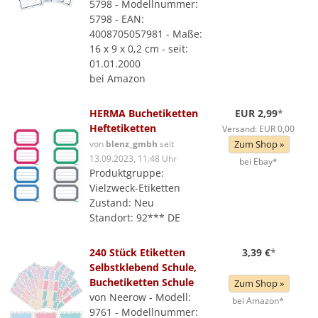
5798 - Modellnummer:
5798 - EAN:
4008705057981 - Maße:
16 x 9 x 0,2 cm - seit:
01.01.2000
bei Amazon
HERMA Buchetiketten
EUR 2,99
*
Heftetiketten
Versand: EUR 0,00
von
blenz_gmbh
seit
Zum Shop »
13.09.2023, 11:48 Uhr
bei Ebay*
Produktgruppe:
Vielzweck-Etiketten
Zustand: Neu
Standort: 92*** DE
240 Stück Etiketten
3,39 €
*
Selbstklebend Schule,
Buchetiketten Schule
Zum Shop »
von Neerow - Modell:
bei Amazon*
9761 - Modellnummer: