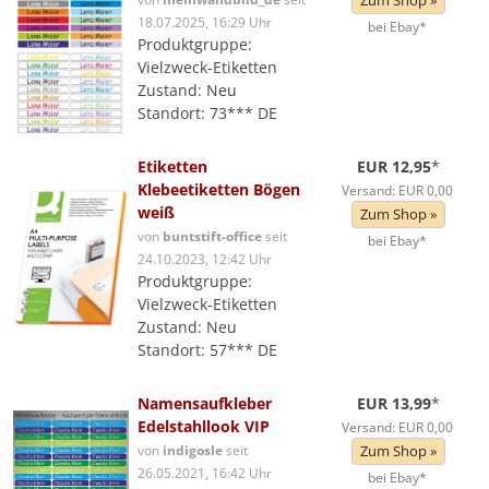
Zum Shop »
18.07.2025, 16:29 Uhr
bei Ebay*
Produktgruppe:
Vielzweck-Etiketten
Zustand: Neu
Standort: 73*** DE
Etiketten
EUR 12,95
*
Klebeetiketten Bögen
Versand: EUR 0,00
weiß
Zum Shop »
von
buntstift-office
seit
bei Ebay*
24.10.2023, 12:42 Uhr
Produktgruppe:
Vielzweck-Etiketten
Zustand: Neu
Standort: 57*** DE
Namensaufkleber
EUR 13,99
*
Edelstahllook VIP
Versand: EUR 0,00
von
indigosle
seit
Zum Shop »
26.05.2021, 16:42 Uhr
bei Ebay*