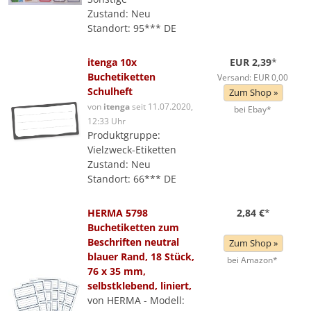
Zustand: Neu
Standort: 95*** DE
itenga 10x
EUR 2,39
*
Buchetiketten
Versand: EUR 0,00
Schulheft
Zum Shop »
von
itenga
seit 11.07.2020,
bei Ebay*
12:33 Uhr
Produktgruppe:
Vielzweck-Etiketten
Zustand: Neu
Standort: 66*** DE
HERMA 5798
2,84 €
*
Buchetiketten zum
Beschriften neutral
Zum Shop »
blauer Rand, 18 Stück,
bei Amazon*
76 x 35 mm,
selbstklebend, liniert,
von HERMA - Modell: