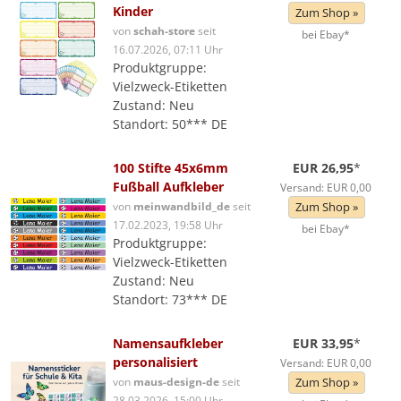
Kinder
Zum Shop »
von
schah-store
seit
bei Ebay*
16.07.2026, 07:11 Uhr
Produktgruppe:
Vielzweck-Etiketten
Zustand: Neu
Standort: 50*** DE
100 Stifte 45x6mm
EUR 26,95
*
Fußball Aufkleber
Versand: EUR 0,00
von
meinwandbild_de
seit
Zum Shop »
17.02.2023, 19:58 Uhr
bei Ebay*
Produktgruppe:
Vielzweck-Etiketten
Zustand: Neu
Standort: 73*** DE
Namensaufkleber
EUR 33,95
*
personalisiert
Versand: EUR 0,00
von
maus-design-de
seit
Zum Shop »
28.03.2026, 15:00 Uhr