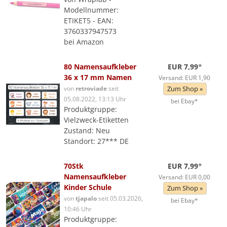
Modellnummer:
ETIKET5 - EAN:
3760337947573
bei Amazon
80 Namensaufkleber
EUR 7,99
*
36 x 17 mm Namen
Versand: EUR 1,90
von
retroviade
seit
Zum Shop »
05.08.2022, 13:13 Uhr
bei Ebay*
Produktgruppe:
Vielzweck-Etiketten
Zustand: Neu
Standort: 27*** DE
70Stk
EUR 7,99
*
Namensaufkleber
Versand: EUR 0,00
Kinder Schule
Zum Shop »
von
tjapalo
seit 05.03.2026,
bei Ebay*
10:46 Uhr
Produktgruppe: