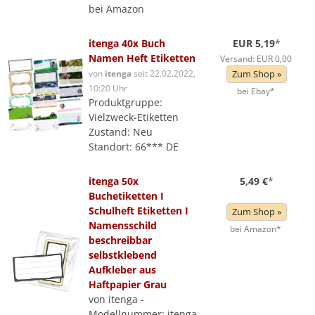
bei Amazon
itenga 40x Buch
EUR 5,19
*
Namen Heft Etiketten
Versand: EUR 0,00
von
itenga
seit 22.02.2022,
Zum Shop »
10:20 Uhr
bei Ebay*
Produktgruppe:
Vielzweck-Etiketten
Zustand: Neu
Standort: 66*** DE
itenga 50x
5,49 €
*
Buchetiketten I
Schulheft Etiketten I
Zum Shop »
Namensschild
bei Amazon*
beschreibbar
selbstklebend
Aufkleber aus
Haftpapier Grau
von itenga -
Modellnummer: itenga