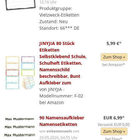
12:16 Uhr
Produktgruppe:
Vielzweck-Etiketten
Zustand: Neu
Standort: 66*** DE
JINYJIA 80 Stück
5,99 €
*
Etiketten
Selbstklebend Schule,
Zum Shop »
Schulheft Etiketten,
bei Amazon*
Namensschild
beschreibbar, Bunt
Aufkleber zum
von JINYJIA -
Modellnummer: F-02
bei Amazon
90 Namensaufkleber
EUR 6,99
*
Namensetiketten
Versand: EUR 0,00
von
etikettenwelt
seit
Zum Shop »
29.05.2026, 04:55 Uhr
bei Ebay*