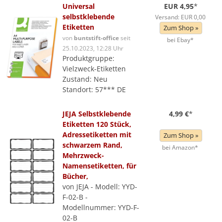
Universal
EUR 4,95
*
selbstklebende
Versand: EUR 0,00
Etiketten
Zum Shop »
von
buntstift-office
seit
bei Ebay*
25.10.2023, 12:28 Uhr
Produktgruppe:
Vielzweck-Etiketten
Zustand: Neu
Standort: 57*** DE
JEJA Selbstklebende
4,99 €
*
Etiketten 120 Stück,
Adressetiketten mit
Zum Shop »
schwarzem Rand,
bei Amazon*
Mehrzweck-
Namensetiketten, für
Bücher,
von JEJA - Modell: YYD-
F-02-B -
Modellnummer: YYD-F-
02-B