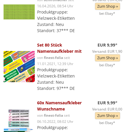
16.04.2026, 08:54 Uhr
Zum Shop »
Produktgruppe:
bei Ebay*
Vielzweck-Etiketten
Zustand: Neu
Standort: 37*** DE
Set 80 Stück
EUR 9,99
*
Namensaufkleber mit
Versand: EUR 1,90
von
finest-folia
seit
Zum Shop »
11.01.2021, 12:39 Uhr
bei Ebay*
Produktgruppe:
Vielzweck-Etiketten
Zustand: Neu
Standort: 97*** DE
60x Namensaufkleber
EUR 9,99
*
Wunschname
Versand: EUR 0,00
von
finest-folia
seit
Zum Shop »
06.10.2022, 08:02 Uhr
bei Ebay*
Produktgruppe: