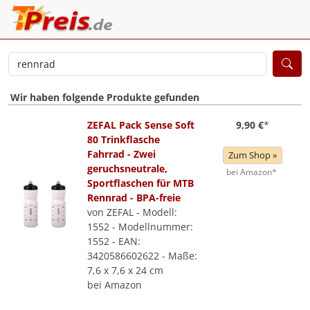
Wir haben folgende Produkte gefunden
ZEFAL Pack Sense Soft
9,90 €
*
80 Trinkflasche
Fahrrad - Zwei
Zum Shop »
geruchsneutrale,
bei Amazon*
Sportflaschen für MTB
Rennrad - BPA-freie
von ZEFAL - Modell:
1552 - Modellnummer:
1552 - EAN:
3420586602622 - Maße:
7,6 x 7,6 x 24 cm
bei Amazon