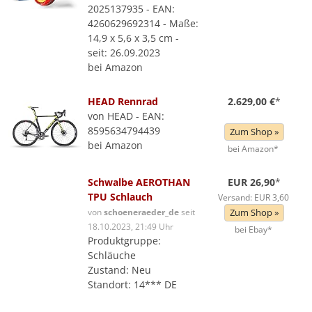
2025137935 - EAN:
4260629692314 - Maße:
14,9 x 5,6 x 3,5 cm -
seit: 26.09.2023
bei Amazon
HEAD Rennrad
2.629,00 €
*
von HEAD - EAN:
8595634794439
Zum Shop »
bei Amazon
bei Amazon*
Schwalbe AEROTHAN
EUR 26,90
*
TPU Schlauch
Versand: EUR 3,60
von
schoeneraeder_de
seit
Zum Shop »
18.10.2023, 21:49 Uhr
bei Ebay*
Produktgruppe:
Schläuche
Zustand: Neu
Standort: 14*** DE