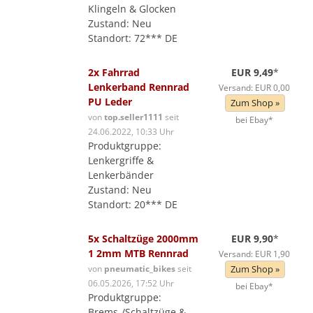
Klingeln & Glocken
Zustand: Neu
Standort: 72*** DE
2x Fahrrad
EUR 9,49
*
Lenkerband Rennrad
Versand: EUR 0,00
PU Leder
Zum Shop »
von
top.seller1111
seit
bei Ebay*
24.06.2022, 10:33 Uhr
Produktgruppe:
Lenkergriffe &
Lenkerbänder
Zustand: Neu
Standort: 20*** DE
5x Schaltzüge 2000mm
EUR 9,90
*
1 2mm MTB Rennrad
Versand: EUR 1,90
von
pneumatic_bikes
seit
Zum Shop »
06.05.2026, 17:52 Uhr
bei Ebay*
Produktgruppe:
Brems-/Schaltzüge &