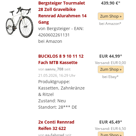
Bergsteiger Tourmalet
439,90 €
*
28 Zoll Gravelbike
Rennrad Alurahmen 14
Zum Shop »
Gang
bei Amazon*
von Bergsteiger - EAN:
4260602261131
bei Amazon
BUCKLOS 8 9 10 11 12
EUR 44,99
*
Fach MTB Kassette
Versand: EUR 0,00
von
sanru_708
seit
Zum Shop »
21.05.2026, 16:29 Uhr
bei Ebay*
Produktgruppe:
Kassetten, Zahnkränze
& Ritzel
Zustand: Neu
Standort: 28*** DE
2x Conti Rennrad
EUR 45,49
*
Reifen 32 622
Versand: EUR 6,50
von
ps-fahrrad
seit
Zum Shop »