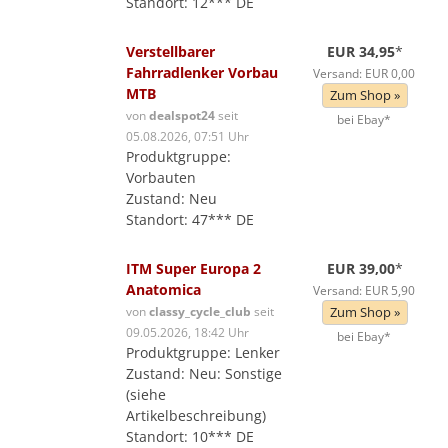
Standort: 12*** DE
Verstellbarer
EUR 34,95
*
Fahrradlenker Vorbau
Versand: EUR 0,00
MTB
Zum Shop »
von
dealspot24
seit
bei Ebay*
05.08.2026, 07:51 Uhr
Produktgruppe:
Vorbauten
Zustand: Neu
Standort: 47*** DE
ITM Super Europa 2
EUR 39,00
*
Anatomica
Versand: EUR 5,90
von
classy_cycle_club
seit
Zum Shop »
09.05.2026, 18:42 Uhr
bei Ebay*
Produktgruppe: Lenker
Zustand: Neu: Sonstige
(siehe
Artikelbeschreibung)
Standort: 10*** DE