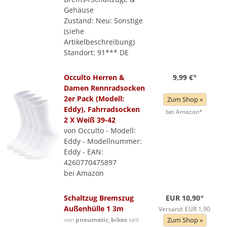
Gehäuse
Zustand: Neu: Sonstige
(siehe
Artikelbeschreibung)
Standort: 91*** DE
Occulto Herren &
9,99 €
*
Damen Rennradsocken
2er Pack (Modell:
Zum Shop »
Eddy), Fahrradsocken
bei Amazon*
2 X Weiß 39-42
von Occulto - Modell:
Eddy - Modellnummer:
Eddy - EAN:
4260770475897
bei Amazon
Schaltzug Bremszug
EUR 10,90
*
Außenhülle 1 3m
Versand: EUR 1,90
von
pneumatic_bikes
seit
Zum Shop »