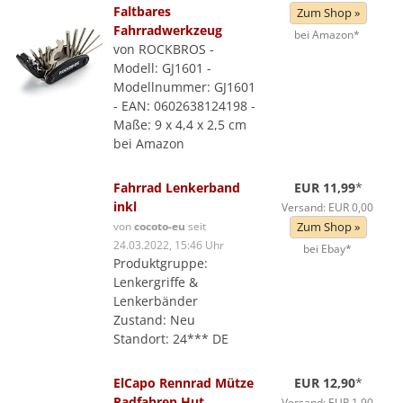
Faltbares
Zum Shop »
Fahrradwerkzeug
bei Amazon*
von ROCKBROS -
Modell: GJ1601 -
Modellnummer: GJ1601
- EAN: 0602638124198 -
Maße: 9 x 4,4 x 2,5 cm
bei Amazon
Fahrrad Lenkerband
EUR 11,99
*
inkl
Versand: EUR 0,00
von
cocoto-eu
seit
Zum Shop »
24.03.2022, 15:46 Uhr
bei Ebay*
Produktgruppe:
Lenkergriffe &
Lenkerbänder
Zustand: Neu
Standort: 24*** DE
ElCapo Rennrad Mütze
EUR 12,90
*
Radfahren Hut
Versand: EUR 1,90