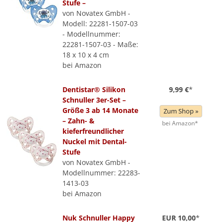
Stufe –
von Novatex GmbH -
Modell: 22281-1507-03
- Modellnummer:
22281-1507-03 - Maße:
18 x 10 x 4 cm
bei Amazon
Dentistar® Silikon
9,99 €
*
Schnuller 3er-Set –
Größe 3 ab 14 Monate
Zum Shop »
– Zahn- &
bei Amazon*
kieferfreundlicher
Nuckel mit Dental-
Stufe
von Novatex GmbH -
Modellnummer: 22283-
1413-03
bei Amazon
Nuk Schnuller Happy
EUR 10,00
*