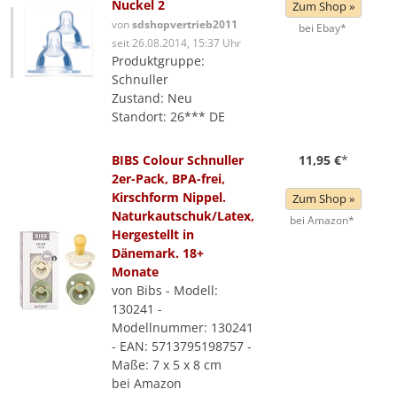
Nuckel 2
Zum Shop »
von
sdshopvertrieb2011
bei Ebay*
seit 26.08.2014, 15:37 Uhr
Produktgruppe:
Schnuller
Zustand: Neu
Standort: 26*** DE
BIBS Colour Schnuller
11,95 €
*
2er-Pack, BPA-frei,
Kirschform Nippel.
Zum Shop »
Naturkautschuk/Latex,
bei Amazon*
Hergestellt in
Dänemark. 18+
Monate
von Bibs - Modell:
130241 -
Modellnummer: 130241
- EAN: 5713795198757 -
Maße: 7 x 5 x 8 cm
bei Amazon