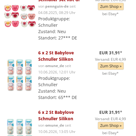
von
pennguin-de
seit
Zum Shop »
04.08.2025, 08:29 Uhr
bei Ebay*
Produktgruppe:
Schnuller
Zustand: Neu
Standort: 27*** DE
6 x 2 St Babylove
EUR 31,91
*
Schnuller Silikon
Versand: EUR 4,99
von
omune_de
seit
Zum Shop »
10.06.2026, 12:01 Uhr
bei Ebay*
Produktgruppe:
Schnuller
Zustand: Neu
Standort: 65*** DE
6 x 2 St Babylove
EUR 31,91
*
Schnuller Silikon
Versand: EUR 4,99
von
omune_de
seit
Zum Shop »
10.06.2026, 13:05 Uhr
bei Ebay*