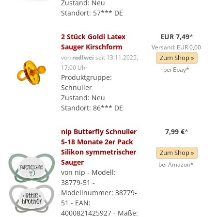
Zustand: Neu
Standort: 57*** DE
2 Stück Goldi Latex
EUR 7,49
*
Sauger Kirschform
Versand: EUR 0,00
von
radlwei
seit 13.11.2025,
Zum Shop »
17:00 Uhr
bei Ebay*
Produktgruppe:
Schnuller
Zustand: Neu
Standort: 86*** DE
nip Butterfly Schnuller
7,99 €
*
5-18 Monate 2er Pack
Silikon symmetrischer
Zum Shop »
Sauger
bei Amazon*
von nip - Modell:
38779-51 -
Modellnummer: 38779-
51 - EAN:
4000821425927 - Maße: