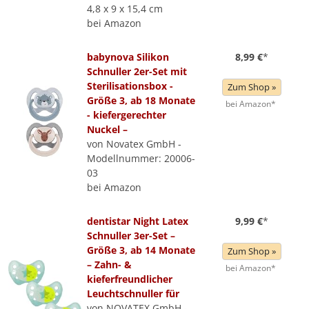
4,8 x 9 x 15,4 cm
bei Amazon
babynova Silikon
8,99 €
*
Schnuller 2er-Set mit
Sterilisationsbox -
Zum Shop »
Größe 3, ab 18 Monate
bei Amazon*
- kiefergerechter
Nuckel –
von Novatex GmbH -
Modellnummer: 20006-
03
bei Amazon
dentistar Night Latex
9,99 €
*
Schnuller 3er-Set –
Größe 3, ab 14 Monate
Zum Shop »
– Zahn- &
bei Amazon*
kieferfreundlicher
Leuchtschnuller für
von NOVATEX GmbH -