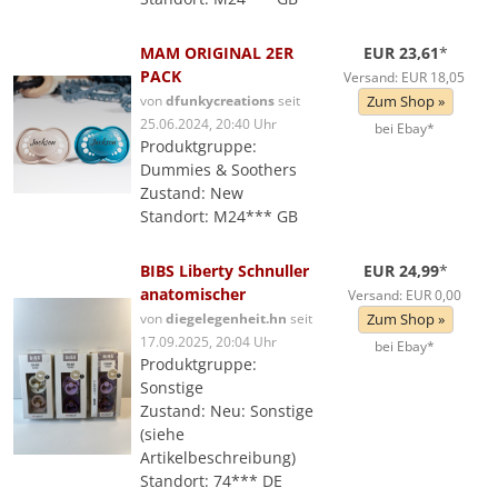
MAM ORIGINAL 2ER
EUR 23,61
*
PACK
Versand: EUR 18,05
von
dfunkycreations
seit
Zum Shop »
25.06.2024, 20:40 Uhr
bei Ebay*
Produktgruppe:
Dummies & Soothers
Zustand: New
Standort: M24*** GB
BIBS Liberty Schnuller
EUR 24,99
*
anatomischer
Versand: EUR 0,00
von
diegelegenheit.hn
seit
Zum Shop »
17.09.2025, 20:04 Uhr
bei Ebay*
Produktgruppe:
Sonstige
Zustand: Neu: Sonstige
(siehe
Artikelbeschreibung)
Standort: 74*** DE