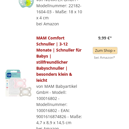
Modellnummer: 22182-
1604-03 - Maße: 18 x 10
x 4 cm
bei Amazon
MAM Comfort
9,99 €
*
Schnuller | 3-12
Monate | Schnuller für
Zum Shop »
Babys |
bei Amazon*
stillfreundlicher
Babyschnuller |
besonders klein &
leicht
von MAM Babyartikel
GmbH - Modell:
100016802 -
Modellnummer:
100016802 - EAN:
9001616874826 - Maße:
4,7 x 8,9 x 14,5 cm
bei Amazon