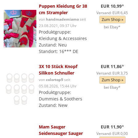
Puppen Kleidung Gr 38
EUR 10,99
*
cm Strampler
Versand: EUR 6,45
von
handmademiamo
seit
Zum Shop »
23.08.2021, 09:37 Uhr
bei Ebay*
Produktgruppe:
Kleidung & Accessoires
Zustand: Neu
Standort: 16*** DE
3X 10 Stück Knopf
EUR 11,86
*
Silikon Schnuller
Versand: EUR 3,75
von
colortop9
seit
Zum Shop »
05.08.2026, 15:44 Uhr
bei Ebay*
Produktgruppe:
Dummies & Soothers
Zustand: New
Mam Sauger
EUR 11,90
*
Seidensauger Sauger
Versand: EUR 0,00