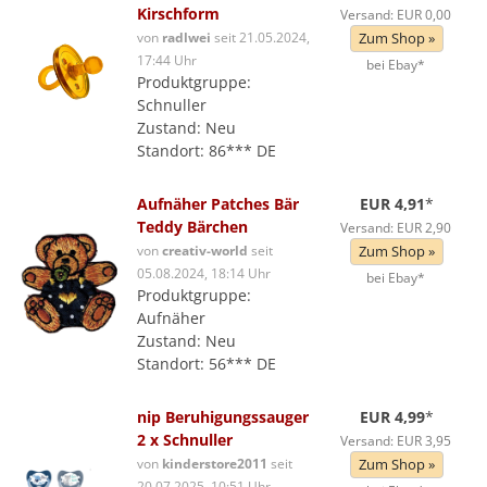
Kirschform
Versand: EUR 0,00
von
radlwei
seit 21.05.2024,
Zum Shop »
17:44 Uhr
bei Ebay*
Produktgruppe:
Schnuller
Zustand: Neu
Standort: 86*** DE
Aufnäher Patches Bär
EUR 4,91
*
Teddy Bärchen
Versand: EUR 2,90
von
creativ-world
seit
Zum Shop »
05.08.2024, 18:14 Uhr
bei Ebay*
Produktgruppe:
Aufnäher
Zustand: Neu
Standort: 56*** DE
nip Beruhigungssauger
EUR 4,99
*
2 x Schnuller
Versand: EUR 3,95
von
kinderstore2011
seit
Zum Shop »
20.07.2025, 10:51 Uhr