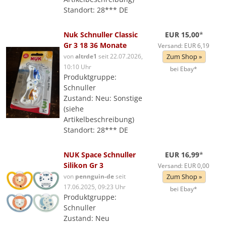
Standort: 28*** DE
Nuk Schnuller Classic
EUR 15,00
*
Gr 3 18 36 Monate
Versand: EUR 6,19
von
altrde1
seit 22.07.2026,
Zum Shop »
10:10 Uhr
bei Ebay*
Produktgruppe:
Schnuller
Zustand: Neu: Sonstige
(siehe
Artikelbeschreibung)
Standort: 28*** DE
NUK Space Schnuller
EUR 16,99
*
Silikon Gr 3
Versand: EUR 0,00
von
pennguin-de
seit
Zum Shop »
17.06.2025, 09:23 Uhr
bei Ebay*
Produktgruppe:
Schnuller
Zustand: Neu