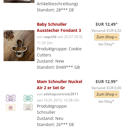
Artikelbeschreibung)
Standort: 28*** DE
Baby Schnuller
EUR 12,49
*
Ausstecher Fondant 3
Versand: EUR 4,52
von
napz3d
seit 20.07.2018,
Zum Shop »
11:35 Uhr
bei Ebay*
Produktgruppe: Cookie
Cutters
Zustand: New
Standort: EH49*** GB
Mam Schnuller Nuckel
EUR 12,99
*
Air 2 er Set Gr
Versand: EUR 0,00
von
sdshopvertrieb2011
Zum Shop »
seit 10.01.2015, 10:38 Uhr
bei Ebay*
Produktgruppe:
Schnuller
Zustand: Neu
Standort: 26*** DE