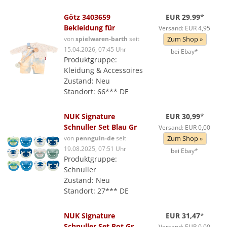
Götz 3403659
EUR 29,99
*
Bekleidung für
Versand: EUR 4,95
von
spielwaren-barth
seit
Zum Shop »
15.04.2026, 07:45 Uhr
bei Ebay*
Produktgruppe:
Kleidung & Accessoires
Zustand: Neu
Standort: 66*** DE
NUK Signature
EUR 30,99
*
Schnuller Set Blau Gr
Versand: EUR 0,00
von
pennguin-de
seit
Zum Shop »
19.08.2025, 07:51 Uhr
bei Ebay*
Produktgruppe:
Schnuller
Zustand: Neu
Standort: 27*** DE
NUK Signature
EUR 31,47
*
Schnuller Set Rot Gr
Versand: EUR 0,00