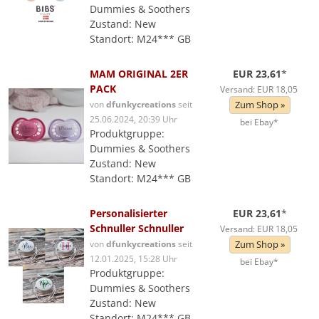
Dummies & Soothers
Zustand: New
Standort: M24*** GB
MAM ORIGINAL 2ER
EUR 23,61
*
PACK
Versand: EUR 18,05
von
dfunkycreations
seit
Zum Shop »
25.06.2024, 20:39 Uhr
bei Ebay*
Produktgruppe:
Dummies & Soothers
Zustand: New
Standort: M24*** GB
Personalisierter
EUR 23,61
*
Schnuller Schnuller
Versand: EUR 18,05
von
dfunkycreations
seit
Zum Shop »
12.01.2025, 15:28 Uhr
bei Ebay*
Produktgruppe:
Dummies & Soothers
Zustand: New
Standort: M24*** GB