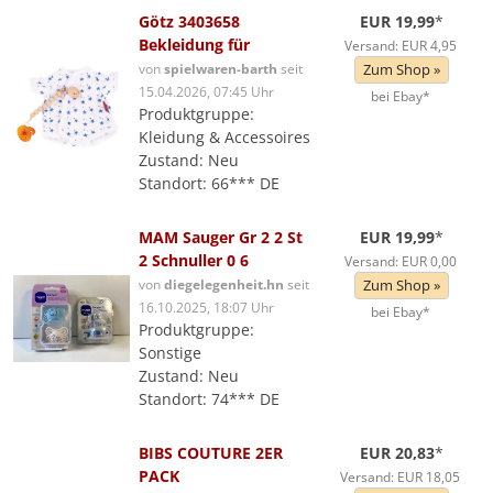
Götz 3403658
EUR 19,99
*
Bekleidung für
Versand: EUR 4,95
von
spielwaren-barth
seit
Zum Shop »
15.04.2026, 07:45 Uhr
bei Ebay*
Produktgruppe:
Kleidung & Accessoires
Zustand: Neu
Standort: 66*** DE
MAM Sauger Gr 2 2 St
EUR 19,99
*
2 Schnuller 0 6
Versand: EUR 0,00
von
diegelegenheit.hn
seit
Zum Shop »
16.10.2025, 18:07 Uhr
bei Ebay*
Produktgruppe:
Sonstige
Zustand: Neu
Standort: 74*** DE
BIBS COUTURE 2ER
EUR 20,83
*
PACK
Versand: EUR 18,05