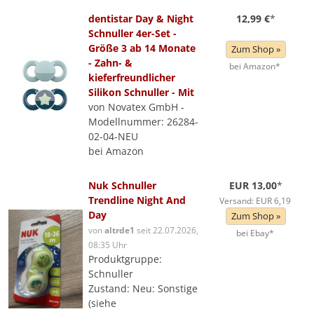
dentistar Day & Night
12,99 €
*
Schnuller 4er-Set -
Größe 3 ab 14 Monate
Zum Shop »
- Zahn- &
bei Amazon*
kieferfreundlicher
Silikon Schnuller - Mit
von Novatex GmbH -
Modellnummer: 26284-
02-04-NEU
bei Amazon
Nuk Schnuller
EUR 13,00
*
Trendline Night And
Versand: EUR 6,19
Day
Zum Shop »
von
altrde1
seit 22.07.2026,
bei Ebay*
08:35 Uhr
Produktgruppe:
Schnuller
Zustand: Neu: Sonstige
(siehe