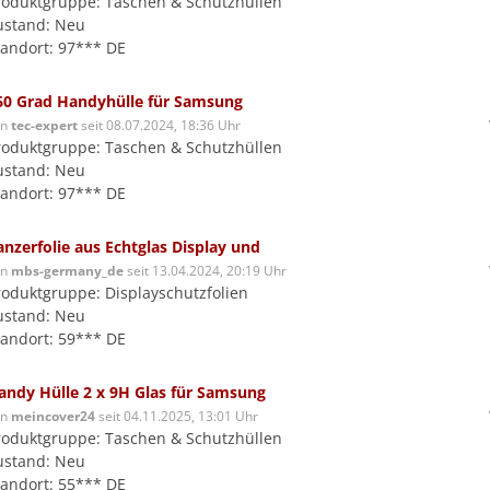
roduktgruppe: Taschen & Schutzhüllen
ustand: Neu
tandort: 97*** DE
60 Grad Handyhülle für Samsung
on
tec-expert
seit 08.07.2024, 18:36 Uhr
roduktgruppe: Taschen & Schutzhüllen
ustand: Neu
tandort: 97*** DE
anzerfolie aus Echtglas Display und
on
mbs-germany_de
seit 13.04.2024, 20:19 Uhr
roduktgruppe: Displayschutzfolien
ustand: Neu
tandort: 59*** DE
andy Hülle 2 x 9H Glas für Samsung
on
meincover24
seit 04.11.2025, 13:01 Uhr
roduktgruppe: Taschen & Schutzhüllen
ustand: Neu
tandort: 55*** DE