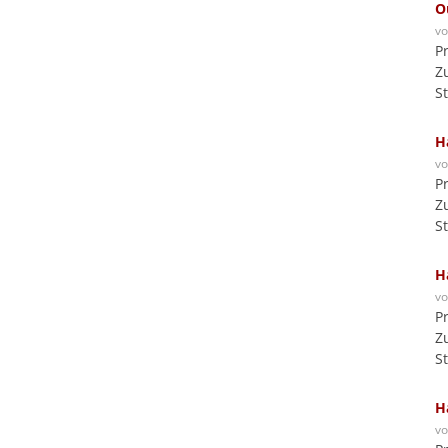
O
v
P
Z
S
H
v
P
Z
S
H
v
P
Z
S
H
v