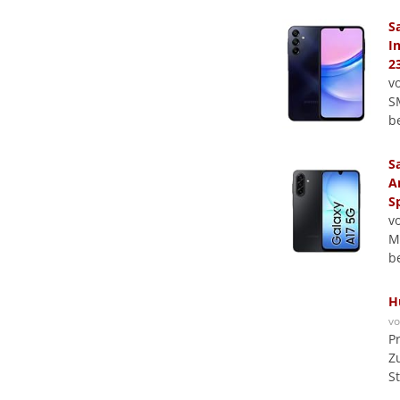
S
I
2
v
S
b
S
A
S
v
Ma
b
H
v
P
Z
S