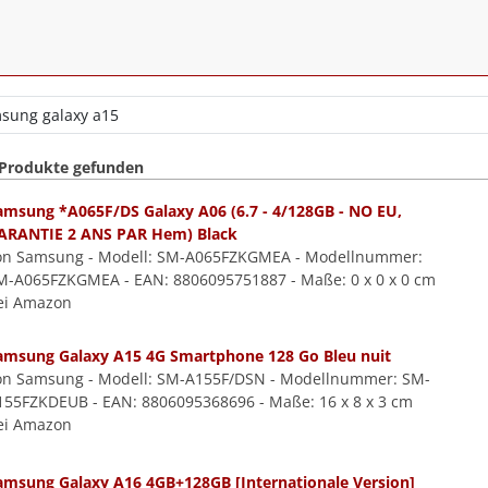
 Produkte gefunden
amsung *A065F/DS Galaxy A06 (6.7 - 4/128GB - NO EU,
ARANTIE 2 ANS PAR Hem) Black
on Samsung - Modell: SM-A065FZKGMEA - Modellnummer:
M-A065FZKGMEA - EAN: 8806095751887 - Maße: 0 x 0 x 0 cm
ei Amazon
amsung Galaxy A15 4G Smartphone 128 Go Bleu nuit
on Samsung - Modell: SM-A155F/DSN - Modellnummer: SM-
155FZKDEUB - EAN: 8806095368696 - Maße: 16 x 8 x 3 cm
ei Amazon
amsung Galaxy A16 4GB+128GB [Internationale Version]