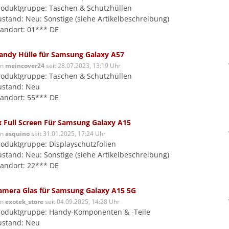
roduktgruppe: Taschen & Schutzhüllen
ustand: Neu: Sonstige (siehe Artikelbeschreibung)
tandort: 01*** DE
andy Hülle für Samsung Galaxy A57
on
meincover24
seit 28.07.2023, 13:19 Uhr
roduktgruppe: Taschen & Schutzhüllen
ustand: Neu
tandort: 55*** DE
x Full Screen Für Samsung Galaxy A15
on
asquino
seit 31.01.2025, 17:24 Uhr
roduktgruppe: Displayschutzfolien
ustand: Neu: Sonstige (siehe Artikelbeschreibung)
tandort: 22*** DE
amera Glas für Samsung Galaxy A15 5G
on
exotek_store
seit 04.09.2025, 14:28 Uhr
roduktgruppe: Handy-Komponenten & -Teile
ustand: Neu