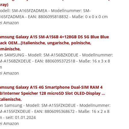
Gray)
odell: SM-A165FZADMEA - Modellnummer: SM-
165FZADMEA - EAN: 8806095818832 - Maße: 0 x 0 x 0 cm
ei Amazon
amsung Galaxy A15 SM-A156B 4+128GB DS 5G Blue Blue
lack OEM...[Italienische, ungarische, polnische,
umänische,
on SAMSUNG - Modell: SM-A156BZKDEUE - Modellnummer:
M-A156BZKDEUE - EAN: 8806095372518 - Maße: 16 x 3 x 8
m
ei Amazon
amsung Galaxy A15 4G Smartphone Dual-SIM RAM 4
B/Interner Speicher 128 microSD Slot OLED-Display ...
talienische,
on Samsung - Modell: SM-A155FZKDEUE - Modellnummer:
M-A155FZKDEUE - EAN: 8806095368672 - Maße: 16 x 2 x 8
 - seit: 01.01.2024
ei Amazon