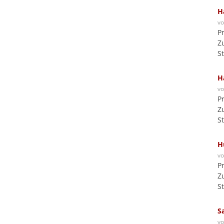
H
v
P
Z
S
H
v
P
Z
S
H
v
P
Z
S
S
v