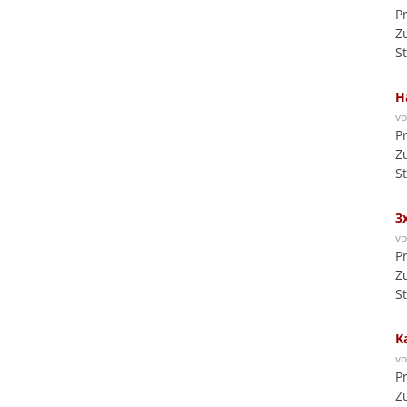
P
Z
S
H
v
P
Z
S
3
v
P
Z
S
K
v
P
Z