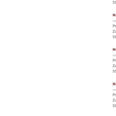
S
H
v
P
Z
S
H
v
P
Z
S
H
v
P
Z
S