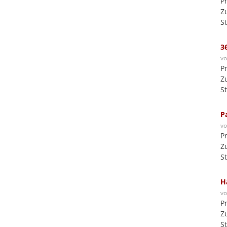
P
Z
S
3
v
P
Z
S
P
v
P
Z
S
H
v
P
Z
S