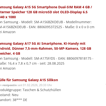
amsung Galaxy A15 5G Smartphone Dual-SIM RAM 4 GB /
nterner Speicher 128 GB microSD slot OLED-Display 6.5
340 x 1080
on Samsung - Modell: SM-A156BZKDEUB - Modellnummer:
M-A156BZKDEUB - EAN: 8806095372525 - Maße: 0 x 0 x 0 cm
ei Amazon
amsung Galaxy A17 5G AI Smartphone, KI-Handy mit
ndroid, Dünner 7,5-mm-Rahmen, 50-MP-Kamera, 128 GB
peicher, 4 GB
on Samsung - Modell: SM-A175F/DS - EAN: 8806097818175 -
ße: 16,4 x 7,8 x 0,7 cm - seit: 28.08.2025
ei Amazon
ülle für Samsung Galaxy A15 Silikon
on
restpostin
seit 01.02.2026, 20:33 Uhr
roduktgruppe: Taschen & Schutzhüllen
ustand: Neu
tandort: 38*** DE