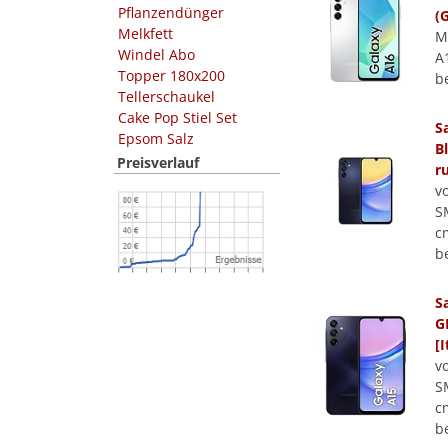
Pflanzendünger
(
Melkfett
M
Windel Abo
A
Topper 180x200
b
Tellerschaukel
Cake Pop Stiel Set
S
Epsom Salz
B
Preisverlauf
r
v
S
c
b
S
G
[I
v
S
cm
b