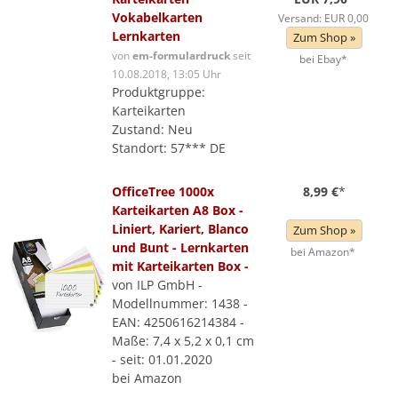
Vokabelkarten
Versand: EUR 0,00
Lernkarten
Zum Shop »
von
em-formulardruck
seit
bei Ebay*
10.08.2018, 13:05 Uhr
Produktgruppe:
Karteikarten
Zustand: Neu
Standort: 57*** DE
OfficeTree 1000x
8,99 €
*
Karteikarten A8 Box -
Liniert, Kariert, Blanco
Zum Shop »
und Bunt - Lernkarten
bei Amazon*
mit Karteikarten Box -
von ILP GmbH -
Modellnummer: 1438 -
EAN: 4250616214384 -
Maße: 7,4 x 5,2 x 0,1 cm
- seit: 01.01.2020
bei Amazon