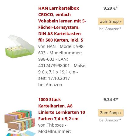
HAN Lernkarteibox
9,29 €
*
CROCO, einfach
Vokabeln lernen mit 5-
Zum Shop »
Fächer-Lernsystem,
bei Amazon*
DIN A8 Karteikasten
für 500 Karten, inkl. 5
von HAN - Modell: 998-
603 - Modellnummer:
998-603 - EAN:
4012473998001 - Maße:
9,6 x 7,1 x 19,1 cm -
seit: 17.10.2017
bei Amazon
1000 Stück
9,34 €
*
Karteikarten, A8
Linierte Lernkarten 10
Zum Shop »
Farben 7,4 x 5,2 cm
bei Amazon*
von Thboxes -
Modellnummer: