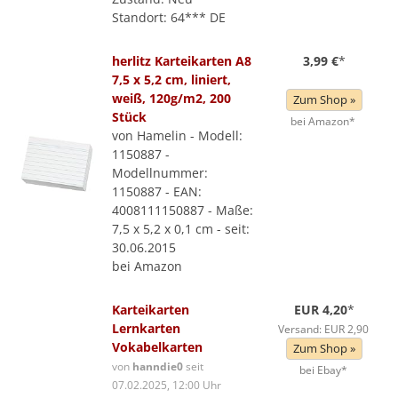
Standort: 64*** DE
herlitz Karteikarten A8
3,99 €
*
7,5 x 5,2 cm, liniert,
weiß, 120g/m2, 200
Zum Shop »
Stück
bei Amazon*
von Hamelin - Modell:
1150887 -
Modellnummer:
1150887 - EAN:
4008111150887 - Maße:
7,5 x 5,2 x 0,1 cm - seit:
30.06.2015
bei Amazon
Karteikarten
EUR 4,20
*
Lernkarten
Versand: EUR 2,90
Vokabelkarten
Zum Shop »
von
hanndie0
seit
bei Ebay*
07.02.2025, 12:00 Uhr