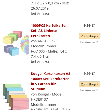
7,4 x 5,2 x 0,3 cm - seit:
26.07.2019
bei Amazon
1000PCS Karteikarten
9,99 €
*
Set, A8 Linierte
Lernkarten
Zum Shop »
von ANSTEEP -
bei Amazon*
Modellnummer:
FXK1000 - Maße: 7,4 x
7,4 x 0,1 cm
bei Amazon
Koogel Karteikarten A8
9,99 €
*
1000er Set, Lernkarten
in 5 Farben für
Zum Shop »
Studium
bei Amazon*
von Koogel - Modell:
HKDE0137 -
Modellnummer:
HKDE0137 - Maße: 7,4 x