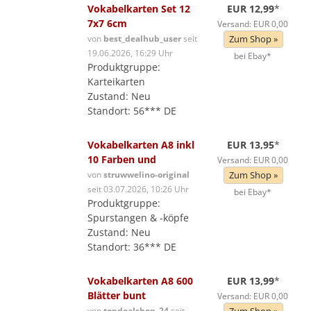
Vokabelkarten Set 12
EUR 12,99
*
7x7 6cm
Versand: EUR 0,00
von
best_dealhub_user
seit
Zum Shop »
19.06.2026, 16:29 Uhr
bei Ebay*
Produktgruppe:
Karteikarten
Zustand: Neu
Standort: 56*** DE
Vokabelkarten A8 inkl
EUR 13,95
*
10 Farben und
Versand: EUR 0,00
von
struwwelino-original
Zum Shop »
seit 03.07.2026, 10:26 Uhr
bei Ebay*
Produktgruppe:
Spurstangen & -köpfe
Zustand: Neu
Standort: 36*** DE
Vokabelkarten A8 600
EUR 13,99
*
Blätter bunt
Versand: EUR 0,00
von
topdealshop_24
seit