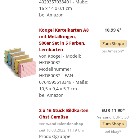
4029357038401 - Maße:
16 x 14 x 0,1 cm
bei Amazon
Koogel Karteikarten A8
10,99 €
*
mit Metallringen,
500er Set in 5 Farben,
Zum Shop »
Lernkarten
bei Amazon*
von Koogel - Modell:
HKDE0032 -
Modellnummer:
HKDE0032 - EAN:
0764595518349 - Maße:
10,5 x 9,4 x 5,7 cm
bei Amazon
2 x 16 Stück Bildkarten
EUR 11,90
*
Obst Gemüse
Versand: EUR 5,50
von
wandkalender-shop
Zum Shop »
seit 10.03.2022, 11:19 Uhr
bei Ebay*
Produktgruppe: