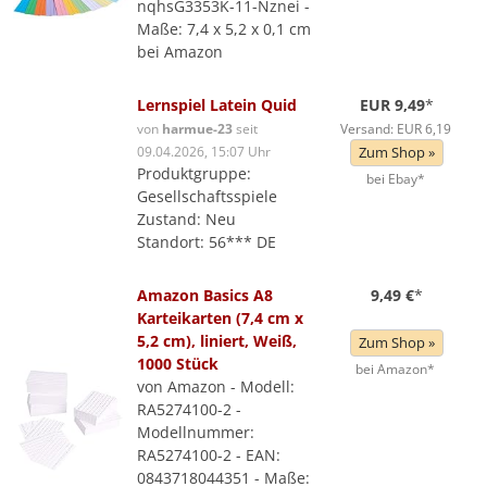
nqhsG3353K-11-Nznei -
Maße: 7,4 x 5,2 x 0,1 cm
bei Amazon
Lernspiel Latein Quid
EUR 9,49
*
von
harmue-23
seit
Versand: EUR 6,19
09.04.2026, 15:07 Uhr
Zum Shop »
Produktgruppe:
bei Ebay*
Gesellschaftsspiele
Zustand: Neu
Standort: 56*** DE
Amazon Basics A8
9,49 €
*
Karteikarten (7,4 cm x
5,2 cm), liniert, Weiß,
Zum Shop »
1000 Stück
bei Amazon*
von Amazon - Modell:
RA5274100-2 -
Modellnummer:
RA5274100-2 - EAN:
0843718044351 - Maße: