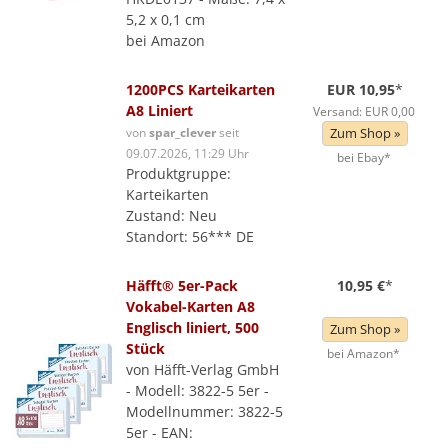
5,2 x 0,1 cm
bei Amazon
1200PCS Karteikarten
EUR 10,95
*
A8 Liniert
Versand: EUR 0,00
von
spar_clever
seit
Zum Shop »
09.07.2026, 11:29 Uhr
bei Ebay*
Produktgruppe:
Karteikarten
Zustand: Neu
Standort: 56*** DE
Häfft® 5er-Pack
10,95 €
*
Vokabel-Karten A8
Englisch liniert, 500
Zum Shop »
Stück
bei Amazon*
von Häfft-Verlag GmbH
- Modell: 3822-5 5er -
Modellnummer: 3822-5
5er - EAN: