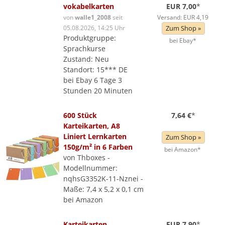
vokabelkarten
EUR 7,00
*
von
walle1_2008
seit
Versand: EUR 4,19
05.08.2026, 14:25 Uhr
Zum Shop »
Produktgruppe:
bei Ebay*
Sprachkurse
Zustand: Neu
Standort: 15*** DE
bei Ebay 6 Tage 3
Stunden 20 Minuten
600 Stück
7,64 €
*
Karteikarten, A8
Liniert Lernkarten
Zum Shop »
150g/m² in 6 Farben
bei Amazon*
von Thboxes -
Modellnummer:
nqhsG3352K-11-Nznei -
Maße: 7,4 x 5,2 x 0,1 cm
bei Amazon
Karteikarten
EUR 7,90
*