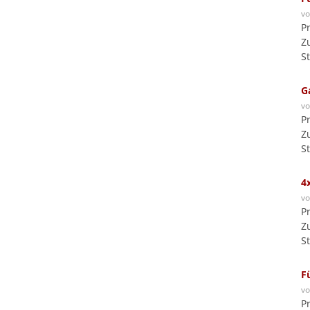
v
P
Z
S
G
v
P
Z
S
4
v
P
Z
S
F
v
P