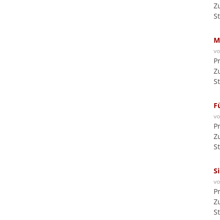
Z
S
M
v
P
Z
S
F
v
P
Z
S
S
v
P
Z
S