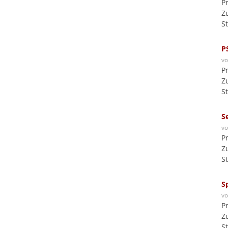
P
Z
S
P
v
P
Z
S
S
v
P
Z
S
S
v
P
Z
S