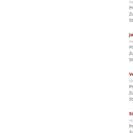
v
P
Z
S
J
v
P
Z
S
V
v
P
Z
S
S
v
P
Z