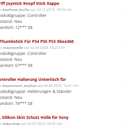
riff Joystick Knopf Stick Kappe
on
kaufnow_berlin
seit 24.12.2019, 18:43 Uhr
roduktgruppe: Controller
ustand: Neu
tandort: 12*** DE
 Thumbstick Für PS4 PS5 PS3 Xbox360
on
mazstorede
seit 02.04.2024, 18:25 Uhr
roduktgruppe: Controller
ustand: Neu
tandort: 67*** DE
ontroller Halterung Untertisch für
on
basemount_studios
seit 04.06.2026, 16:01 Uhr
roduktgruppe: Halterungen & Ständer
ustand: Neu
tandort: 74*** DE
L Silikon Skin Schutz Hülle für Sony
on
koka.shop
seit 04.05.2023, 09:32 Uhr