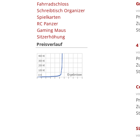
G
Fahrradschloss
Schreibtisch Organizer
v
P
Spielkarten
Z
RC Panzer
S
Gaming Maus
Sitzerhöhung
Preisverlauf
4
v
P
Z
S
C
v
P
Z
S
S
v