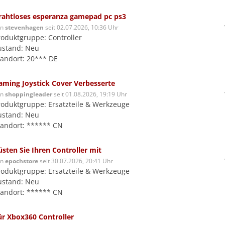
rahtloses esperanza gamepad pc ps3
on
stevenhagen
seit 02.07.2026, 10:36 Uhr
roduktgruppe: Controller
ustand: Neu
tandort: 20*** DE
aming Joystick Cover Verbesserte
on
shoppingleader
seit 01.08.2026, 19:19 Uhr
roduktgruppe: Ersatzteile & Werkzeuge
ustand: Neu
tandort: ****** CN
üsten Sie Ihren Controller mit
on
epochstore
seit 30.07.2026, 20:41 Uhr
roduktgruppe: Ersatzteile & Werkzeuge
ustand: Neu
tandort: ****** CN
ür Xbox360 Controller