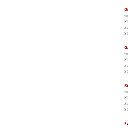
D
v
P
Z
S
G
v
P
Z
S
R
v
P
Z
S
F