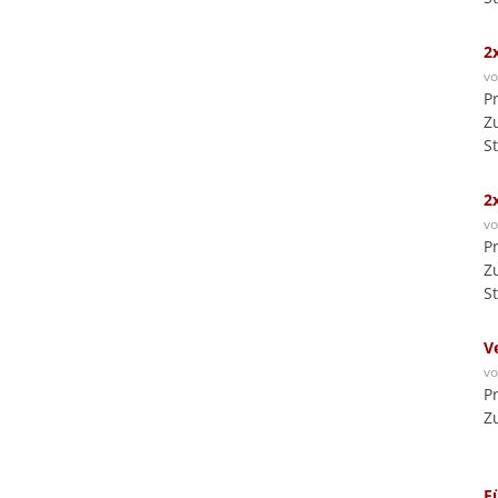
2
v
P
Z
S
2
v
P
Z
S
V
v
P
Z
F