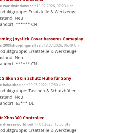
on
worldwindows
seit 13.02.2026, 07:23 Uhr
roduktgruppe: Ersatzteile & Werkzeuge
ustand: Neu
tandort: ****** CN
aming Joystick Cover besseres Gameplay
on
2009shoppingmall
seit 18.07.2026, 06:49 Uhr
roduktgruppe: Ersatzteile & Werkzeuge
ustand: Neu
tandort: ****** CN
x Silikon Skin Schutz Hülle für Sony
on
koka.shop
seit 20.05.2022, 17:50 Uhr
roduktgruppe: Taschen & Schutzhüllen
ustand: Neu
tandort: 63*** DE
ür Xbox360 Controller
on
dressesworld
seit 17.01.2026, 15:50 Uhr
roduktgruppe: Ersatzteile & Werkzeuge