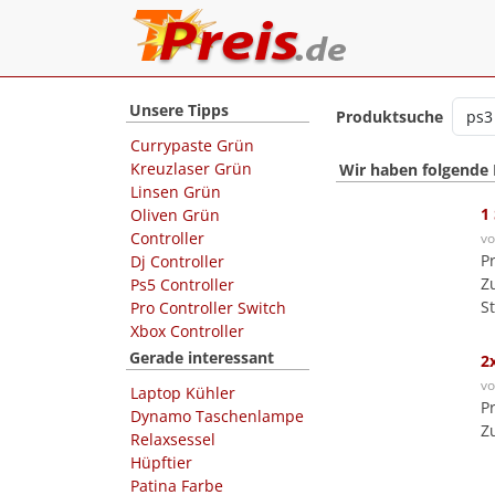
Unsere Tipps
Produktsuche
Currypaste Grün
Kreuzlaser Grün
Wir haben folgende
Linsen Grün
1
Oliven Grün
Controller
v
P
Dj Controller
Z
Ps5 Controller
S
Pro Controller Switch
Xbox Controller
Gerade interessant
2
v
Laptop Kühler
P
Dynamo Taschenlampe
Z
Relaxsessel
Hüpftier
Patina Farbe