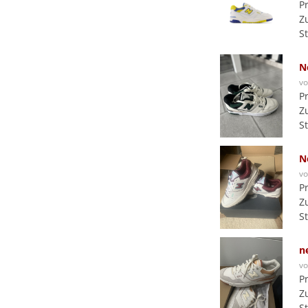
P
Z
S
N
v
P
Z
S
N
v
P
Z
S
n
v
P
Z
S