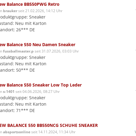
ew Balance BB550PWG Retro
on
brauker
seit 21.02.2026, 14:12 Uhr
roduktgruppe: Sneaker
ustand: Neu mit Karton
tandort: 26*** DE
ew Balance 550 Neu Damen Sneaker
on
fussballmaster.p
seit 31.07.2026, 03:03 Uhr
roduktgruppe: Sneaker
ustand: Neu mit Karton
tandort: 50*** DE
ew Balance 550 Sneaker Low Top Leder
on
s-1401
seit 04.06.2026, 08:27 Uhr
roduktgruppe: Sneaker
ustand: Neu mit Karton
tandort: 71*** DE
EW BALANCE 550 BB550NCG SCHUHE SNEAKER
on
absportsonline
seit 14.11.2024, 11:34 Uhr