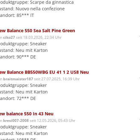
roduktgruppe: Scarpe da ginnastica
ustand: Nuovo nella confezione
tandort: 85*** IT
ew Balance 550 Sea Salt Pine Green
on
ciko27
seit 18.03.2026, 22:34 Uhr
roduktgruppe: Sneaker
ustand: Neu mit Karton
tandort: 90*** DE
ew Balance BB550WBG EU 41 1 2 US8 Neu
on
braitmaister187
seit 27.07.2025, 16:39 Uhr
roduktgruppe: Sneaker
ustand: Neu mit Karton
tandort: 72*** DE
ew balance 550 In 43 Neu
on
kresi007-2008
seit 12.05.2026, 05:43 Uhr
roduktgruppe: Sneaker
ustand: Neu mit Karton
tandort: 10*** DE