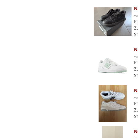
N
v
P
Z
S
N
v
P
Z
S
N
v
P
Z
S
N