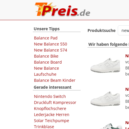
Unsere Tipps
Produktsuche
Balance Pad
New Balance 550
Wir haben folgende
New Balance 574
N
Balance Bike
v
Balance Board
B
New Balance
b
Laufschuhe
Balance Beam Kinder
Gerade interessant
N
v
Nintendo Switch
B
Druckluft Kompressor
b
Knopflochschere
Lederjacke Herren
Solar Teichpumpe
N
Trinkblase
L