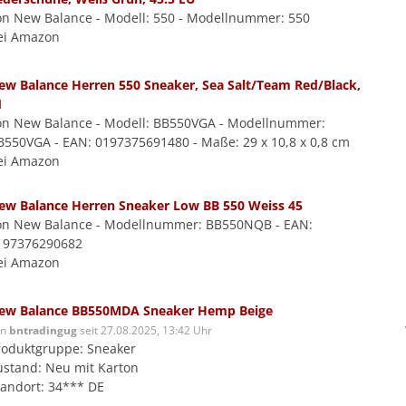
on New Balance - Modell: 550 - Modellnummer: 550
ei Amazon
ew Balance Herren 550 Sneaker, Sea Salt/Team Red/Black,
1
on New Balance - Modell: BB550VGA - Modellnummer:
B550VGA - EAN: 0197375691480 - Maße: 29 x 10,8 x 0,8 cm
ei Amazon
ew Balance Herren Sneaker Low BB 550 Weiss 45
on New Balance - Modellnummer: BB550NQB - EAN:
197376290682
ei Amazon
ew Balance BB550MDA Sneaker Hemp Beige
on
bntradingug
seit 27.08.2025, 13:42 Uhr
roduktgruppe: Sneaker
ustand: Neu mit Karton
tandort: 34*** DE