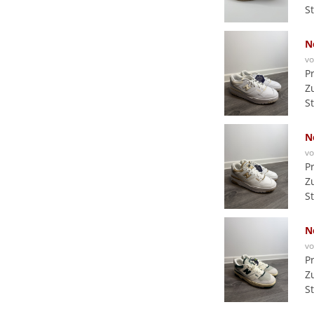
S
N
v
P
Z
S
N
v
P
Z
S
N
v
P
Z
S