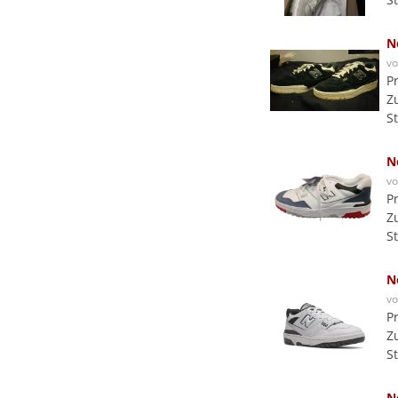
N
v
P
Z
S
N
v
P
Z
S
N
v
P
Z
S
N