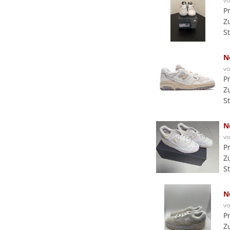
v
P
Z
S
N
v
P
Z
S
N
v
P
Z
S
N
v
P
Z