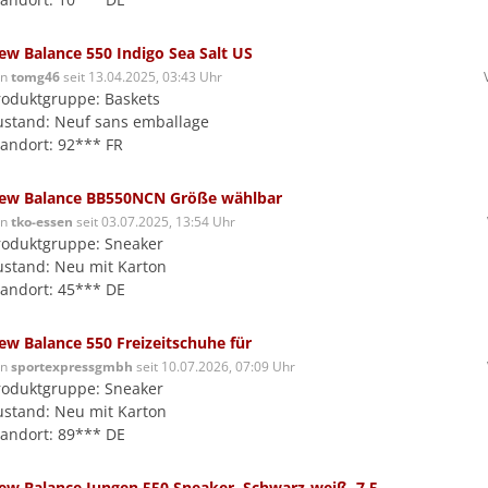
ew Balance 550 Indigo Sea Salt US
on
tomg46
seit 13.04.2025, 03:43 Uhr
roduktgruppe: Baskets
ustand: Neuf sans emballage
tandort: 92*** FR
ew Balance BB550NCN Größe wählbar
on
tko-essen
seit 03.07.2025, 13:54 Uhr
roduktgruppe: Sneaker
ustand: Neu mit Karton
tandort: 45*** DE
ew Balance 550 Freizeitschuhe für
on
sportexpressgmbh
seit 10.07.2026, 07:09 Uhr
roduktgruppe: Sneaker
ustand: Neu mit Karton
tandort: 89*** DE
ew Balance Jungen 550 Sneaker, Schwarz-weiß, 7.5