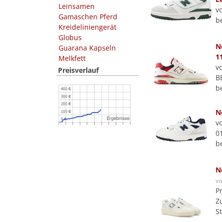
Leinsamen
v
Gamaschen Pferd
b
Kreideliniengerät
Globus
N
Guarana Kapseln
1
Melkfett
v
Preisverlauf
B
b
N
v
0
b
N
v
P
Z
S