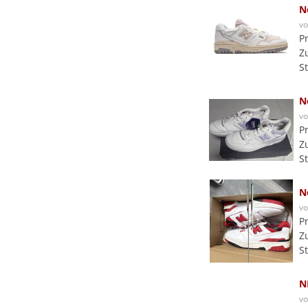
N
v
P
Z
S
N
v
P
Z
S
N
v
P
Z
S
N
v