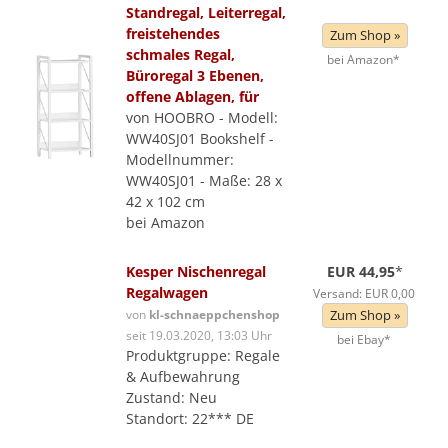
Standregal, Leiterregal,
freistehendes
Zum Shop »
schmales Regal,
bei Amazon*
Büroregal 3 Ebenen,
offene Ablagen, für
von HOOBRO - Modell:
WW40SJ01 Bookshelf -
Modellnummer:
WW40SJ01 - Maße: 28 x
42 x 102 cm
bei Amazon
Kesper Nischenregal
EUR 44,95
*
Regalwagen
Versand: EUR 0,00
von
kl-schnaeppchenshop
Zum Shop »
seit 19.03.2020, 13:03 Uhr
bei Ebay*
Produktgruppe: Regale
& Aufbewahrung
Zustand: Neu
Standort: 22*** DE