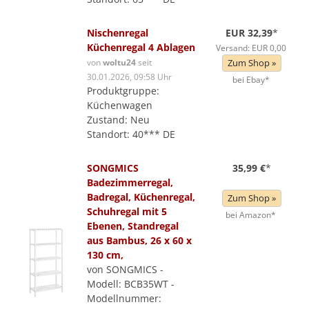
Nischenregal
EUR 32,39
*
Küchenregal 4 Ablagen
Versand: EUR 0,00
von
woltu24
seit
Zum Shop »
30.01.2026, 09:58 Uhr
bei Ebay*
Produktgruppe:
Küchenwagen
Zustand: Neu
Standort: 40*** DE
SONGMICS
35,99 €
*
Badezimmerregal,
Badregal, Küchenregal,
Zum Shop »
Schuhregal mit 5
bei Amazon*
Ebenen, Standregal
aus Bambus, 26 x 60 x
130 cm,
von SONGMICS -
Modell: BCB35WT -
Modellnummer: