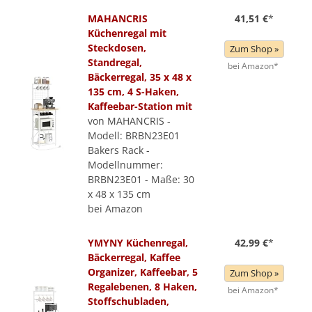
MAHANCRIS
41,51 €
*
Küchenregal mit
Steckdosen,
Zum Shop »
Standregal,
bei Amazon*
Bäckerregal, 35 x 48 x
135 cm, 4 S-Haken,
Kaffeebar-Station mit
von MAHANCRIS -
Modell: BRBN23E01
Bakers Rack -
Modellnummer:
BRBN23E01 - Maße: 30
x 48 x 135 cm
bei Amazon
YMYNY Küchenregal,
42,99 €
*
Bäckerregal, Kaffee
Organizer, Kaffeebar, 5
Zum Shop »
Regalebenen, 8 Haken,
bei Amazon*
Stoffschubladen,