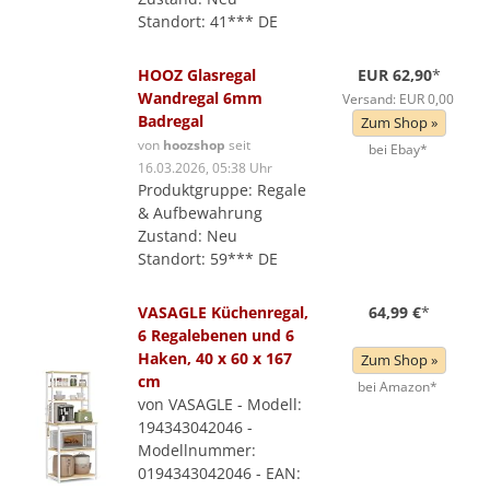
Standort: 41*** DE
HOOZ Glasregal
EUR 62,90
*
Wandregal 6mm
Versand: EUR 0,00
Badregal
Zum Shop »
von
hoozshop
seit
bei Ebay*
16.03.2026, 05:38 Uhr
Produktgruppe: Regale
& Aufbewahrung
Zustand: Neu
Standort: 59*** DE
VASAGLE Küchenregal,
64,99 €
*
6 Regalebenen und 6
Haken, 40 x 60 x 167
Zum Shop »
cm
bei Amazon*
von VASAGLE - Modell:
194343042046 -
Modellnummer:
0194343042046 - EAN: