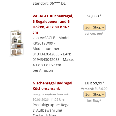
Standort: 06*** DE
VASAGLE Küchenregal,
56,03 €
*
6 Regalebenen und 6
Haken, 40 x 80 x 167
Zum Shop »
cm
bei Amazon*
von VASAGLE - Modell:
KKS019W09 -
Modellnummer:
0194343042053 - EAN:
0194343042053 - Maße:
40 x 80 x 167 cm
bei Amazon
Nischenregal Badregal
EUR 59,99
*
Küchenschrank
Versand: EUR 0,00
von
grocerytouchuu
seit
Zum Shop »
10.06.2026, 11:05 Uhr
bei Ebay*
Produktgruppe: Regale
& Aufbewahrung
Zustand: Neu