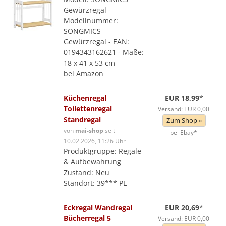
Gewürzregal -
Modellnummer:
SONGMICS
Gewürzregal - EAN:
0194343162621 - Maße:
18 x 41 x 53 cm
bei Amazon
Küchenregal
EUR 18,99
*
Toilettenregal
Versand: EUR 0,00
Standregal
Zum Shop »
von
mai-shop
seit
bei Ebay*
10.02.2026, 11:26 Uhr
Produktgruppe: Regale
& Aufbewahrung
Zustand: Neu
Standort: 39*** PL
Eckregal Wandregal
EUR 20,69
*
Bücherregal 5
Versand: EUR 0,00