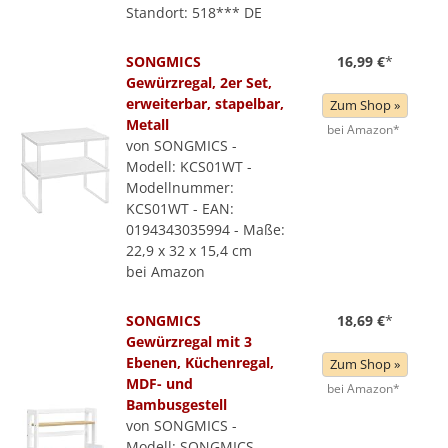
Standort: 518*** DE
SONGMICS
16,99 €
*
Gewürzregal, 2er Set,
erweiterbar, stapelbar,
Zum Shop »
Metall
bei Amazon*
von SONGMICS -
Modell: KCS01WT -
Modellnummer:
KCS01WT - EAN:
0194343035994 - Maße:
22,9 x 32 x 15,4 cm
bei Amazon
SONGMICS
18,69 €
*
Gewürzregal mit 3
Ebenen, Küchenregal,
Zum Shop »
MDF- und
bei Amazon*
Bambusgestell
von SONGMICS -
Modell: SONGMICS