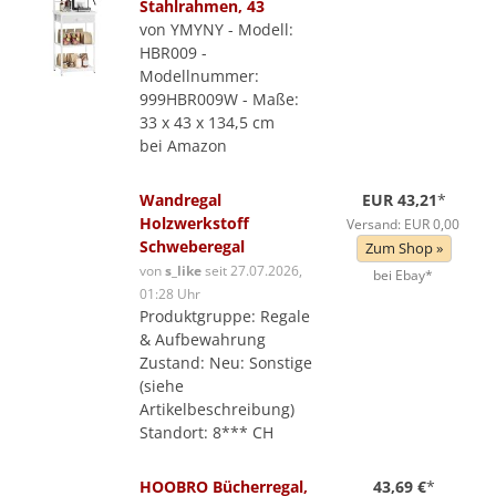
Stahlrahmen, 43
von YMYNY - Modell:
HBR009 -
Modellnummer:
999HBR009W - Maße:
33 x 43 x 134,5 cm
bei Amazon
Wandregal
EUR 43,21
*
Holzwerkstoff
Versand: EUR 0,00
Schweberegal
Zum Shop »
von
s_like
seit 27.07.2026,
bei Ebay*
01:28 Uhr
Produktgruppe: Regale
& Aufbewahrung
Zustand: Neu: Sonstige
(siehe
Artikelbeschreibung)
Standort: 8*** CH
HOOBRO Bücherregal,
43,69 €
*