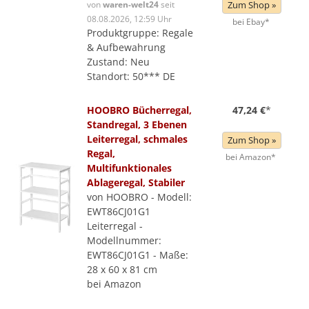
von
waren-welt24
seit
Zum Shop »
08.08.2026, 12:59 Uhr
bei Ebay*
Produktgruppe: Regale
& Aufbewahrung
Zustand: Neu
Standort: 50*** DE
HOOBRO Bücherregal,
47,24 €
*
Standregal, 3 Ebenen
Leiterregal, schmales
Zum Shop »
Regal,
bei Amazon*
Multifunktionales
Ablageregal, Stabiler
von HOOBRO - Modell:
EWT86CJ01G1
Leiterregal -
Modellnummer:
EWT86CJ01G1 - Maße:
28 x 60 x 81 cm
bei Amazon