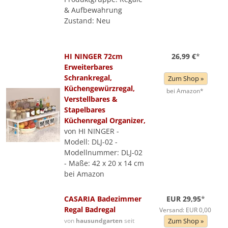
& Aufbewahrung
Zustand: Neu
HI NINGER 72cm
26,99 €
*
Erweiterbares
Schrankregal,
Zum Shop »
Küchengewürzregal,
bei Amazon*
Verstellbares &
Stapelbares
Küchenregal Organizer,
von HI NINGER -
Modell: DLJ-02 -
Modellnummer: DLJ-02
- Maße: 42 x 20 x 14 cm
bei Amazon
CASARIA Badezimmer
EUR 29,95
*
Regal Badregal
Versand: EUR 0,00
von
hausundgarten
seit
Zum Shop »