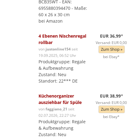
BCB35WT - EAN:
6955880394470 - Maße:
60 x 26 x 30 cm
bei Amazon
4 Ebenen Nischenregal
EUR 36,99
*
rollbar
Versand: EUR 0,00
von
justonline154
seit
Zum Shop »
19.09.2025, 06:52 Uhr
bei Ebay*
Produktgruppe: Regale
& Aufbewahrung
Zustand: Neu
Standort: 22*** DE
Küchenorganizer
EUR 38,99
*
ausziehbar für Spüle
Versand: EUR 0,00
von
faggiano_21
seit
Zum Shop »
02.07.2026, 22:27 Uhr
bei Ebay*
Produktgruppe: Regale
& Aufbewahrung
Zustand: Neu