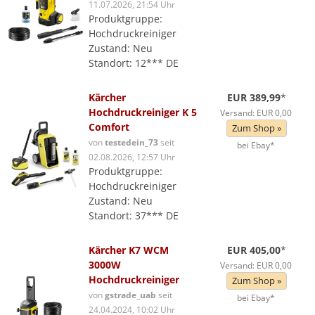
11.07.2026, 21:54 Uhr
Produktgruppe:
Hochdruckreiniger
Zustand: Neu
Standort: 12*** DE
Kärcher
EUR 389,99
*
Hochdruckreiniger K 5
Versand: EUR 0,00
Comfort
Zum Shop »
von
testedein_73
seit
bei Ebay*
02.08.2026, 12:57 Uhr
Produktgruppe:
Hochdruckreiniger
Zustand: Neu
Standort: 37*** DE
Kärcher K7 WCM
EUR 405,00
*
3000W
Versand: EUR 0,00
Hochdruckreiniger
Zum Shop »
von
gstrade_uab
seit
bei Ebay*
24.04.2024, 10:02 Uhr