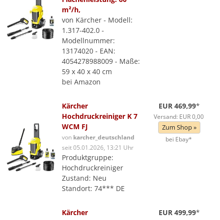
m²/h,
von Kärcher - Modell:
1.317-402.0 -
Modellnummer:
13174020 - EAN:
4054278988009 - Maße:
59 x 40 x 40 cm
bei Amazon
Kärcher
EUR 469,99
*
Hochdruckreiniger K 7
Versand: EUR 0,00
WCM FJ
Zum Shop »
von
karcher_deutschland
bei Ebay*
seit 05.01.2026, 13:21 Uhr
Produktgruppe:
Hochdruckreiniger
Zustand: Neu
Standort: 74*** DE
Kärcher
EUR 499,99
*