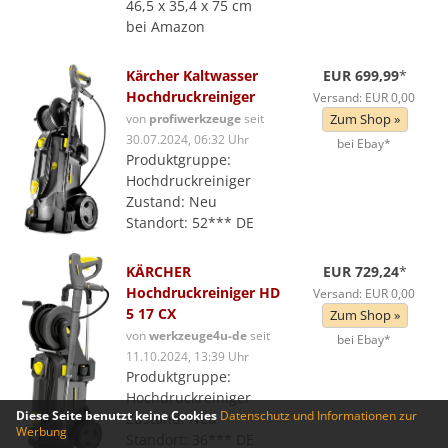
46,5 x 35,4 x 75 cm
bei Amazon
Kärcher Kaltwasser
EUR 699,99
*
Hochdruckreiniger
Versand: EUR 0,00
von
profiwerkzeuge
seit
Zum Shop »
30.07.2024, 06:32 Uhr
bei Ebay*
Produktgruppe:
Hochdruckreiniger
Zustand: Neu
Standort: 52*** DE
KÄRCHER
EUR 729,24
*
Hochdruckreiniger HD
Versand: EUR 0,00
5 17 CX
Zum Shop »
von
werkzeuge4u-de
seit
bei Ebay*
11.10.2024, 13:39 Uhr
Produktgruppe:
Hochdruckreiniger
Diese Seite benutzt keine Cookies
Datenschutz und Informationen zur
Zustand: Neu
Werbung
Standort: 36*** DE