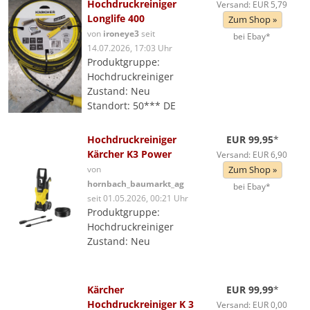
Hochdruckreiniger
Versand: EUR 5,79
Longlife 400
Zum Shop »
von
ironeye3
seit
bei Ebay*
14.07.2026, 17:03 Uhr
Produktgruppe:
Hochdruckreiniger
Zustand: Neu
Standort: 50*** DE
Hochdruckreiniger
EUR 99,95
*
Kärcher K3 Power
Versand: EUR 6,90
von
Zum Shop »
hornbach_baumarkt_ag
bei Ebay*
seit 01.05.2026, 00:21 Uhr
Produktgruppe:
Hochdruckreiniger
Zustand: Neu
Kärcher
EUR 99,99
*
Hochdruckreiniger K 3
Versand: EUR 0,00