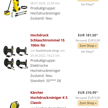
08.07.2026, 22:04 Uhr
bei Ebay*
Produktgruppe:
Hochdruckreiniger
Zustand: Neu
Hochdruck
EUR 181,50
*
Schlauchtrommel 15
Versand: EUR 0,00
100m für
Zum Shop »
von
hochdruck-shop
seit
bei Ebay*
25.04.2022, 18:22 Uhr
Produktgruppe:
Elektrische
Hochdruckreiniger
Zustand: Neu
Standort: 55*** DE
Kärcher
EUR 210,99
*
Hochdruckreiniger K 5
Versand: EUR 0,00
Classic
Zum Shop »
von
karcher_deutschland