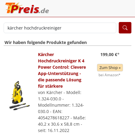
Wir haben folgende Produkte gefunden
Kärcher
199,00 €
*
Hochdruckreiniger K 4
Power Control: Clevere
Zum Shop »
App-Unterstützung -
bei Amazon*
die passende Lösung
für stärkere
von Kärcher - Modell:
1.324-030.0 -
Modellnummer: 1.324-
030.0 - EAN:
4054278618227 - Maße:
40,2 x 30,6 x 58,8 cm -
seit: 16.11.2022