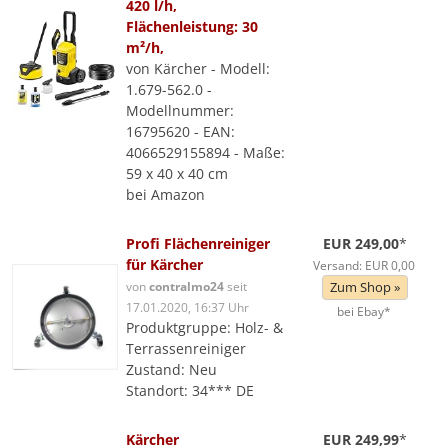
420 l/h,
Flächenleistung: 30
m²/h,
von Kärcher - Modell:
1.679-562.0 -
Modellnummer:
16795620 - EAN:
4066529155894 - Maße:
59 x 40 x 40 cm
bei Amazon
Profi Flächenreiniger
EUR 249,00
*
für Kärcher
Versand: EUR 0,00
von
contralmo24
seit
Zum Shop »
17.01.2020, 16:37 Uhr
bei Ebay*
Produktgruppe: Holz- &
Terrassenreiniger
Zustand: Neu
Standort: 34*** DE
Kärcher
EUR 249,99
*