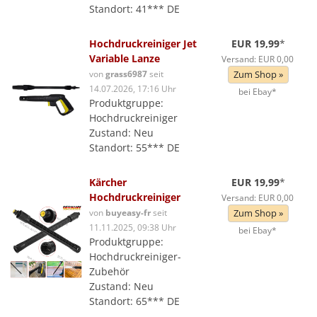
Standort: 41*** DE
Hochdruckreiniger Jet
EUR 19,99
*
Variable Lanze
Versand: EUR 0,00
von
grass6987
seit
Zum Shop »
14.07.2026, 17:16 Uhr
bei Ebay*
Produktgruppe:
Hochdruckreiniger
Zustand: Neu
Standort: 55*** DE
Kärcher
EUR 19,99
*
Hochdruckreiniger
Versand: EUR 0,00
von
buyeasy-fr
seit
Zum Shop »
11.11.2025, 09:38 Uhr
bei Ebay*
Produktgruppe:
Hochdruckreiniger-
Zubehör
Zustand: Neu
Standort: 65*** DE