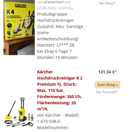
von
plattenkarl
seit
bei Ebay*
07.08.2026, 14:20 Uhr
Produktgruppe:
Hochdruckreiniger
Zustand: Neu: Sonstige
(siehe
Artikelbeschreibung)
Standort: 57*** DE
bei Ebay 6 Tage 7
Stunden 19 Minuten
Kärcher
131,34 €
*
Hochdruckreiniger K 2
Premium FJ, Druck:
Zum Shop »
Max. 110 bar,
bei Amazon*
Fördermenge: 360 l/h,
Flächenleistung: 20
m²/h,
von Kärcher - Modell:
1.673-538.0 -
Modellnummer: