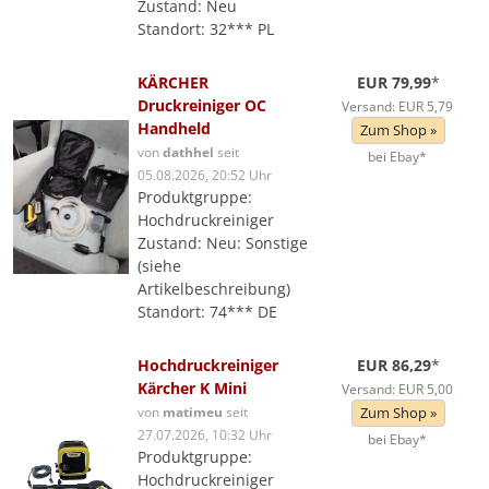
Zustand: Neu
Standort: 32*** PL
KÄRCHER
EUR 79,99
*
Druckreiniger OC
Versand: EUR 5,79
Handheld
Zum Shop »
von
dathhel
seit
bei Ebay*
05.08.2026, 20:52 Uhr
Produktgruppe:
Hochdruckreiniger
Zustand: Neu: Sonstige
(siehe
Artikelbeschreibung)
Standort: 74*** DE
Hochdruckreiniger
EUR 86,29
*
Kärcher K Mini
Versand: EUR 5,00
von
matimeu
seit
Zum Shop »
27.07.2026, 10:32 Uhr
bei Ebay*
Produktgruppe:
Hochdruckreiniger