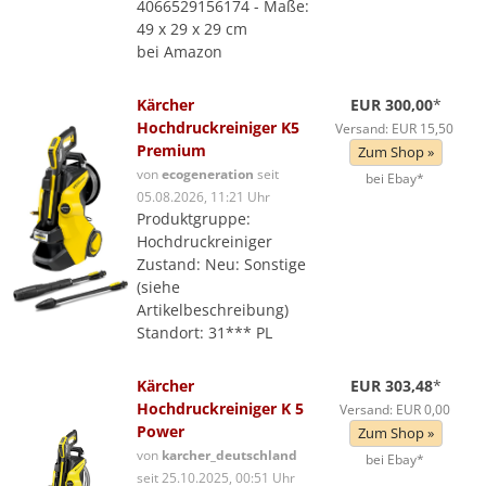
4066529156174 - Maße:
49 x 29 x 29 cm
bei Amazon
Kärcher
EUR 300,00
*
Hochdruckreiniger K5
Versand: EUR 15,50
Premium
Zum Shop »
von
ecogeneration
seit
bei Ebay*
05.08.2026, 11:21 Uhr
Produktgruppe:
Hochdruckreiniger
Zustand: Neu: Sonstige
(siehe
Artikelbeschreibung)
Standort: 31*** PL
Kärcher
EUR 303,48
*
Hochdruckreiniger K 5
Versand: EUR 0,00
Power
Zum Shop »
von
karcher_deutschland
bei Ebay*
seit 25.10.2025, 00:51 Uhr