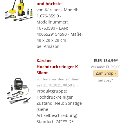
und höchste
von Kärcher - Modell:
1.676-359.0 -
Modellnummer:
16763590 - EAN:
4066529154590 - Maße:
49 x 29 x 29 cm
bei Amazon
Kärcher
EUR 154,99
*
Hochdruckreiniger K
Versand: EUR 0,00
Silent
Zum Shop »
von
karcher_deutschland
bei Ebay*
seit 25.10.2025, 00:50 Uhr
Produktgruppe:
Hochdruckreiniger
Zustand: Neu: Sonstige
(siehe
Artikelbeschreibung)
Standort: 74*** DE