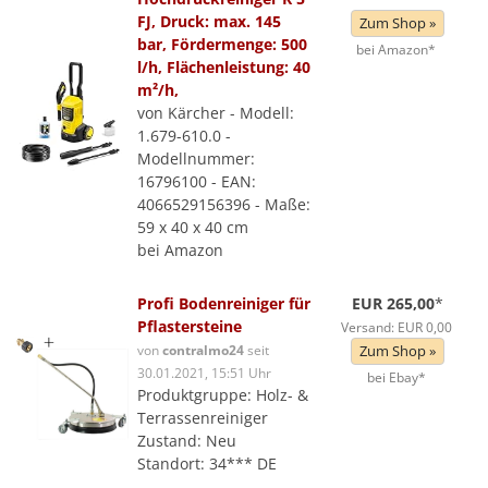
FJ, Druck: max. 145
Zum Shop »
bar, Fördermenge: 500
bei Amazon*
l/h, Flächenleistung: 40
m²/h,
von Kärcher - Modell:
1.679-610.0 -
Modellnummer:
16796100 - EAN:
4066529156396 - Maße:
59 x 40 x 40 cm
bei Amazon
Profi Bodenreiniger für
EUR 265,00
*
Pflastersteine
Versand: EUR 0,00
von
contralmo24
seit
Zum Shop »
30.01.2021, 15:51 Uhr
bei Ebay*
Produktgruppe: Holz- &
Terrassenreiniger
Zustand: Neu
Standort: 34*** DE