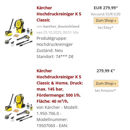
Kärcher
EUR 279,99
*
Hochdruckreiniger K 5
Versand: EUR 0,00
Classic
Zum Shop »
von
karcher_deutschland
bei Ebay*
seit 25.10.2025, 00:51 Uhr
Produktgruppe:
Hochdruckreiniger
Zustand: Neu
Standort: 74*** DE
Kärcher
279,99 €
*
Hochdruckreiniger K 5
Classic & Home, Druck:
Zum Shop »
max. 145 bar,
bei Amazon*
Fördermenge: 500 l/h,
Fläche: 40 m²/h,
von Kärcher - Modell:
1.950-706.0 -
Modellnummer:
19507060 - EAN: