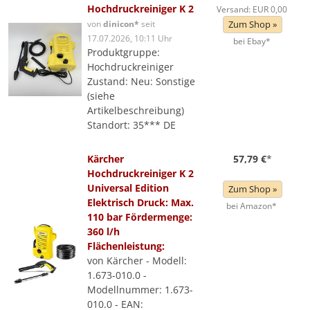
Hochdruckreiniger K 2
Versand: EUR 0,00
von
dinicon*
seit
Zum Shop »
17.07.2026, 10:11 Uhr
bei Ebay*
Produktgruppe:
Hochdruckreiniger
Zustand: Neu: Sonstige
(siehe
Artikelbeschreibung)
Standort: 35*** DE
Kärcher
57,79 €
*
Hochdruckreiniger K 2
Universal Edition
Zum Shop »
Elektrisch Druck: Max.
bei Amazon*
110 bar Fördermenge:
360 l/h
Flächenleistung:
von Kärcher - Modell:
1.673-010.0 -
Modellnummer: 1.673-
010.0 - EAN: