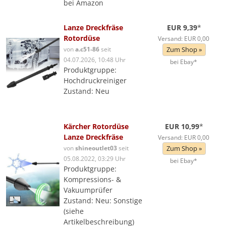
bei Amazon
Lanze Dreckfräse
EUR 9,39
*
Rotordüse
Versand: EUR 0,00
von
a.c51-86
seit
Zum Shop »
04.07.2026, 10:48 Uhr
bei Ebay*
Produktgruppe:
Hochdruckreiniger
Zustand: Neu
Kärcher Rotordüse
EUR 10,99
*
Lanze Dreckfräse
Versand: EUR 0,00
von
shineoutlet03
seit
Zum Shop »
05.08.2022, 03:29 Uhr
bei Ebay*
Produktgruppe:
Kompressions- &
Vakuumprüfer
Zustand: Neu: Sonstige
(siehe
Artikelbeschreibung)