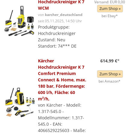
Hochdruckreiniger K 7
Versand: EUR 0,00
WCM
Zum Shop »
von
karcher_deutschland
bei Ebay*
seit 05.11.2025, 14:50 Uhr
Produktgruppe:
Hochdruckreiniger
Zustand: Neu
Standort: 74*** DE
Kärcher
614,99 €
*
Hochdruckreiniger K 7
Comfort Premium
Zum Shop »
Connect & Home, max.
bei Amazon*
180 bar, Fördermenge:
600 l/h, Fläche: 60
m²/h,
von Kärcher - Modell:
1.317-545.0 -
Modellnummer: 1.317-
545.0 - EAN:
4066529225603 - Maße: