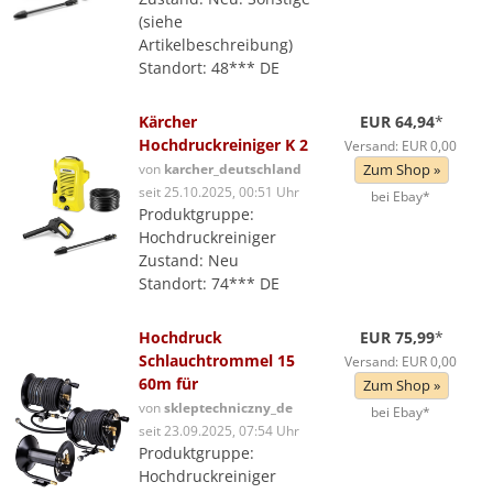
(siehe
Artikelbeschreibung)
Standort: 48*** DE
Kärcher
EUR 64,94
*
Hochdruckreiniger K 2
Versand: EUR 0,00
von
karcher_deutschland
Zum Shop »
seit 25.10.2025, 00:51 Uhr
bei Ebay*
Produktgruppe:
Hochdruckreiniger
Zustand: Neu
Standort: 74*** DE
Hochdruck
EUR 75,99
*
Schlauchtrommel 15
Versand: EUR 0,00
60m für
Zum Shop »
von
skleptechniczny_de
bei Ebay*
seit 23.09.2025, 07:54 Uhr
Produktgruppe:
Hochdruckreiniger