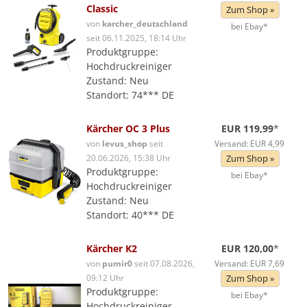
Classic
Zum Shop »
von
karcher_deutschland
bei Ebay*
seit 06.11.2025, 18:14 Uhr
Produktgruppe:
Hochdruckreiniger
Zustand: Neu
Standort: 74*** DE
Kärcher OC 3 Plus
EUR 119,99
*
von
levus_shop
seit
Versand: EUR 4,99
20.06.2026, 15:38 Uhr
Zum Shop »
Produktgruppe:
bei Ebay*
Hochdruckreiniger
Zustand: Neu
Standort: 40*** DE
Kärcher K2
EUR 120,00
*
von
pumir0
seit 07.08.2026,
Versand: EUR 7,69
09:12 Uhr
Zum Shop »
Produktgruppe:
bei Ebay*
Hochdruckreiniger