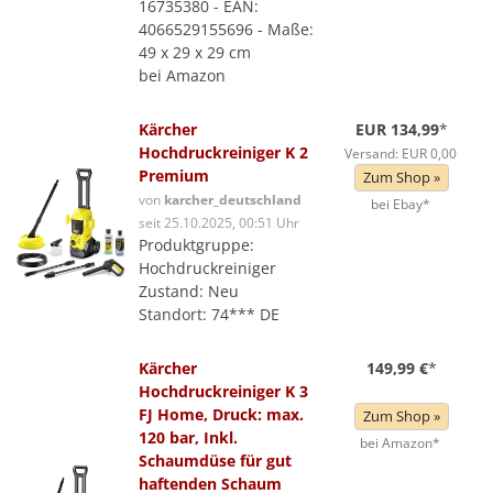
16735380 - EAN:
4066529155696 - Maße:
49 x 29 x 29 cm
bei Amazon
Kärcher
EUR 134,99
*
Hochdruckreiniger K 2
Versand: EUR 0,00
Premium
Zum Shop »
von
karcher_deutschland
bei Ebay*
seit 25.10.2025, 00:51 Uhr
Produktgruppe:
Hochdruckreiniger
Zustand: Neu
Standort: 74*** DE
Kärcher
149,99 €
*
Hochdruckreiniger K 3
FJ Home, Druck: max.
Zum Shop »
120 bar, Inkl.
bei Amazon*
Schaumdüse für gut
haftenden Schaum