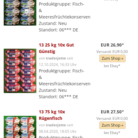
Produktgruppe: Fisch-
&
Meeresfrüchtekonserven
Zustand: Neu
Standort: 06*** DE
13 25 kg 10x Gut
EUR 26,90
*
Günstig
Versand: EUR 0,00
von
traderjette
seit
Zum Shop »
12.10.2024, 16:33 Uhr
bei Ebay*
Produktgruppe: Fisch-
&
Meeresfrüchtekonserven
Zustand: Neu
Standort: 06*** DE
13 75 kg 10x
EUR 27,50
*
Rügenfisch
Versand: EUR 0,00
von
traderjette
seit
Zum Shop »
08.04.2020, 18:05 Uhr
bei Ebay*
Produktgruppe: Fisch-