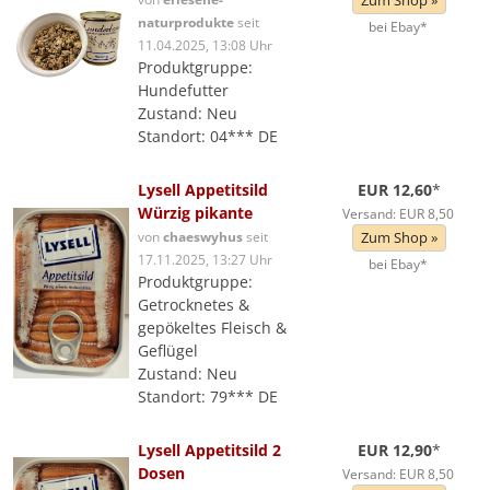
Zum Shop »
naturprodukte
seit
bei Ebay*
11.04.2025, 13:08 Uhr
Produktgruppe:
Hundefutter
Zustand: Neu
Standort: 04*** DE
Lysell Appetitsild
EUR 12,60
*
Würzig pikante
Versand: EUR 8,50
von
chaeswyhus
seit
Zum Shop »
17.11.2025, 13:27 Uhr
bei Ebay*
Produktgruppe:
Getrocknetes &
gepökeltes Fleisch &
Geflügel
Zustand: Neu
Standort: 79*** DE
Lysell Appetitsild 2
EUR 12,90
*
Dosen
Versand: EUR 8,50