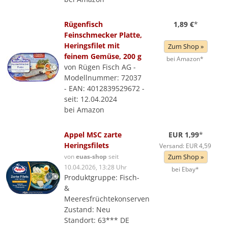
Rügenfisch
1,89 €
*
Feinschmecker Platte,
Heringsfilet mit
Zum Shop »
feinem Gemüse, 200 g
bei Amazon*
von Rügen Fisch AG -
Modellnummer: 72037
- EAN: 4012839529672 -
seit: 12.04.2024
bei Amazon
Appel MSC zarte
EUR 1,99
*
Heringsfilets
Versand: EUR 4,59
von
euas-shop
seit
Zum Shop »
10.04.2026, 13:28 Uhr
bei Ebay*
Produktgruppe: Fisch-
&
Meeresfrüchtekonserven
Zustand: Neu
Standort: 63*** DE