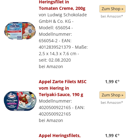
Heringsfilet in
Tomaten Creme, 200g
Zum Shop »
von Ludwig Schokolade
bei Amazon*
GmbH & Co. KG -
Modell: 656054 -
Modellnummer:
656054-2 - EAN:
4012839521379 - Maße:
2,5 x 14,3 x 7,6 cm -
seit: 02.08.2020
bei Amazon
Appel Zarte Filets MSC
1,99 €
*
vom Hering in
Teriyaki-Sauce, 190 g
Zum Shop »
Modellnummer:
bei Amazon*
4020500922165 - EAN:
4020500922165
bei Amazon
Appel Heringsfilets,
1,99 €
*