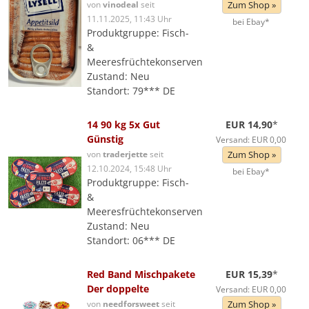
von
vinodeal
seit
Zum Shop »
11.11.2025, 11:43 Uhr
bei Ebay*
Produktgruppe: Fisch-
&
Meeresfrüchtekonserven
Zustand: Neu
Standort: 79*** DE
14 90 kg 5x Gut
EUR 14,90
*
Günstig
Versand: EUR 0,00
von
traderjette
seit
Zum Shop »
12.10.2024, 15:48 Uhr
bei Ebay*
Produktgruppe: Fisch-
&
Meeresfrüchtekonserven
Zustand: Neu
Standort: 06*** DE
Red Band Mischpakete
EUR 15,39
*
Der doppelte
Versand: EUR 0,00
von
needforsweet
seit
Zum Shop »