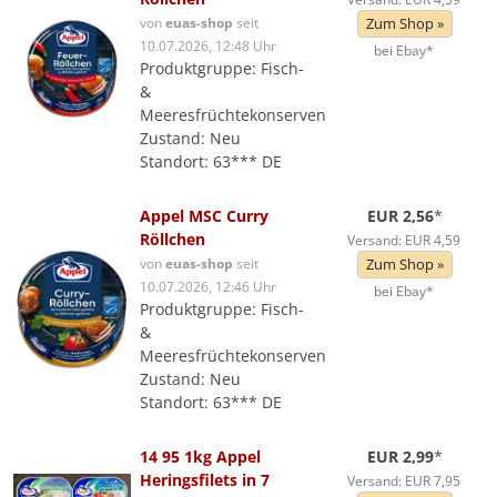
von
euas-shop
seit
Zum Shop »
10.07.2026, 12:48 Uhr
bei Ebay*
Produktgruppe: Fisch-
&
Meeresfrüchtekonserven
Zustand: Neu
Standort: 63*** DE
Appel MSC Curry
EUR 2,56
*
Röllchen
Versand: EUR 4,59
von
euas-shop
seit
Zum Shop »
10.07.2026, 12:46 Uhr
bei Ebay*
Produktgruppe: Fisch-
&
Meeresfrüchtekonserven
Zustand: Neu
Standort: 63*** DE
14 95 1kg Appel
EUR 2,99
*
Heringsfilets in 7
Versand: EUR 7,95