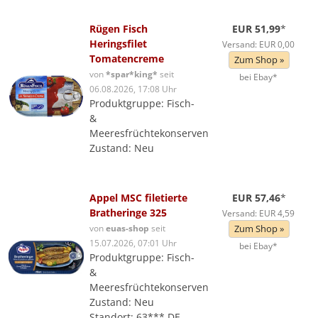
Rügen Fisch
EUR 51,99
*
Heringsfilet
Versand: EUR 0,00
Tomatencreme
Zum Shop »
von
*spar*king*
seit
bei Ebay*
06.08.2026, 17:08 Uhr
Produktgruppe: Fisch-
&
Meeresfrüchtekonserven
Zustand: Neu
Appel MSC filetierte
EUR 57,46
*
Bratheringe 325
Versand: EUR 4,59
von
euas-shop
seit
Zum Shop »
15.07.2026, 07:01 Uhr
bei Ebay*
Produktgruppe: Fisch-
&
Meeresfrüchtekonserven
Zustand: Neu
Standort: 63*** DE