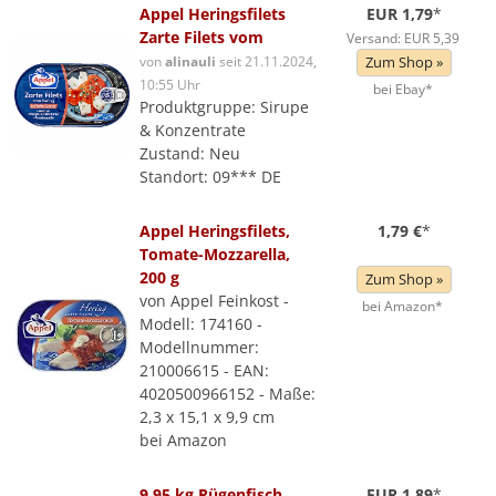
Appel Heringsfilets
EUR 1,79
*
Zarte Filets vom
Versand: EUR 5,39
von
alinauli
seit 21.11.2024,
Zum Shop »
10:55 Uhr
bei Ebay*
Produktgruppe: Sirupe
& Konzentrate
Zustand: Neu
Standort: 09*** DE
Appel Heringsfilets,
1,79 €
*
Tomate-Mozzarella,
200 g
Zum Shop »
von Appel Feinkost -
bei Amazon*
Modell: 174160 -
Modellnummer:
210006615 - EAN:
4020500966152 - Maße:
2,3 x 15,1 x 9,9 cm
bei Amazon
9 95 kg Rügenfisch
EUR 1,89
*