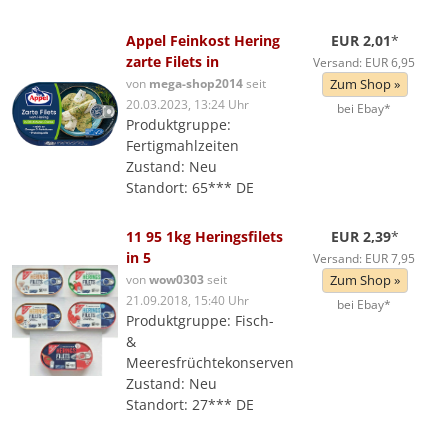
Appel Feinkost Hering
EUR 2,01
*
zarte Filets in
Versand: EUR 6,95
von
mega-shop2014
seit
Zum Shop »
20.03.2023, 13:24 Uhr
bei Ebay*
Produktgruppe:
Fertigmahlzeiten
Zustand: Neu
Standort: 65*** DE
11 95 1kg Heringsfilets
EUR 2,39
*
in 5
Versand: EUR 7,95
von
wow0303
seit
Zum Shop »
21.09.2018, 15:40 Uhr
bei Ebay*
Produktgruppe: Fisch-
&
Meeresfrüchtekonserven
Zustand: Neu
Standort: 27*** DE