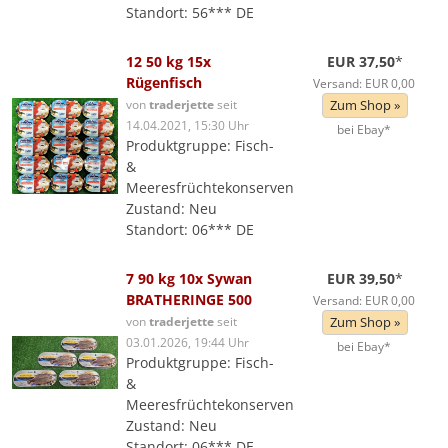
Standort: 56*** DE
12 50 kg 15x
EUR 37,50
*
Rügenfisch
Versand: EUR 0,00
von
traderjette
seit
Zum Shop »
14.04.2021, 15:30 Uhr
bei Ebay*
Produktgruppe: Fisch-
&
Meeresfrüchtekonserven
Zustand: Neu
Standort: 06*** DE
7 90 kg 10x Sywan
EUR 39,50
*
BRATHERINGE 500
Versand: EUR 0,00
von
traderjette
seit
Zum Shop »
03.01.2026, 19:44 Uhr
bei Ebay*
Produktgruppe: Fisch-
&
Meeresfrüchtekonserven
Zustand: Neu
Standort: 06*** DE