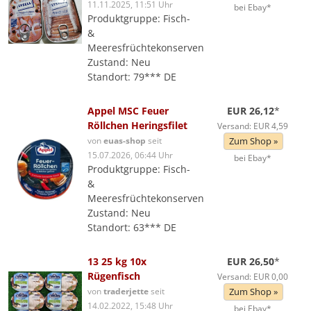
11.11.2025, 11:51 Uhr
bei Ebay*
Produktgruppe: Fisch-
&
Meeresfrüchtekonserven
Zustand: Neu
Standort: 79*** DE
Appel MSC Feuer
EUR 26,12
*
Röllchen Heringsfilet
Versand: EUR 4,59
von
euas-shop
seit
Zum Shop »
15.07.2026, 06:44 Uhr
bei Ebay*
Produktgruppe: Fisch-
&
Meeresfrüchtekonserven
Zustand: Neu
Standort: 63*** DE
13 25 kg 10x
EUR 26,50
*
Rügenfisch
Versand: EUR 0,00
von
traderjette
seit
Zum Shop »
14.02.2022, 15:48 Uhr
bei Ebay*