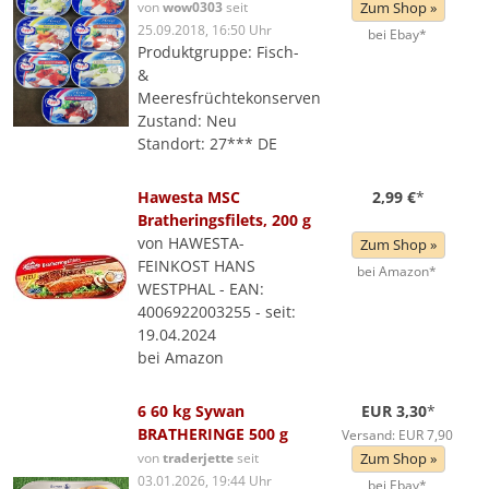
von
wow0303
seit
Zum Shop »
25.09.2018, 16:50 Uhr
bei Ebay*
Produktgruppe: Fisch-
&
Meeresfrüchtekonserven
Zustand: Neu
Standort: 27*** DE
Hawesta MSC
2,99 €
*
Bratheringsfilets, 200 g
von HAWESTA-
Zum Shop »
FEINKOST HANS
bei Amazon*
WESTPHAL - EAN:
4006922003255 - seit:
19.04.2024
bei Amazon
6 60 kg Sywan
EUR 3,30
*
BRATHERINGE 500 g
Versand: EUR 7,90
von
traderjette
seit
Zum Shop »
03.01.2026, 19:44 Uhr
bei Ebay*