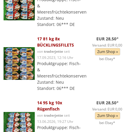
&
Meeresfrüchtekonserven
Zustand: Neu
Standort: 06*** DE
17 81 kg 8x
EUR 28,50
*
BÜCKLINGSFILETS
Versand: EUR 0,00
von
traderjette
seit
Zum Shop »
17.09.2023, 12:16 Uhr
bei Ebay*
Produktgruppe: Fisch-
&
Meeresfrüchtekonserven
Zustand: Neu
Standort: 06*** DE
14 95 kg 10x
EUR 28,50
*
Rügenfisch
Versand: EUR 0,00
von
traderjette
seit
Zum Shop »
13.06.2026, 19:27 Uhr
bei Ebay*
Produktgruppe: Fisch-