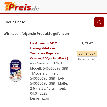
Wir haben folgende Produkte gefunden
by Amazon MSC
1,55 €
*
Heringsfilets in
Tomaten Paprika
Zum Shop »
Crème, 200g (1er-Pack)
bei Amazon*
von Amazon EU Sarl -
Modell: 5400606961388
- Modellnummer:
5400606961388 - EAN:
5400606961388 - Maße:
2,6 x 8,3 x 15 cm - seit:
04.04.2023
bei Amazon