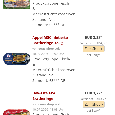
Produktgruppe: Fisch-
&
Meeresfrüchtekonserven
Zustand: Neu
Standort: 06*** DE
Appel MSC filetierte
EUR 3,38
*
Bratheringe 325 g
Versand: EUR 4,59
von
euas-shop
seit
Zum Shop »
10.07.2026, 12:50 Uhr
bei Ebay*
Produktgruppe: Fisch-
&
Meeresfrüchtekonserven
Zustand: Neu
Standort: 63*** DE
Hawesta MSC
EUR 3,72
*
Bratheringe
Versand: EUR 5,74
von
euas-shop
seit
Zum Shop »
10.07.2026, 13:03 Uhr
bei Ebay*
Produktgruppe: Fisch-