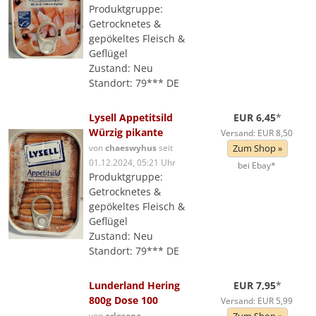
Produktgruppe:
Getrocknetes &
gepökeltes Fleisch &
Geflügel
Zustand: Neu
Standort: 79*** DE
Lysell Appetitsild
EUR 6,45
*
Würzig pikante
Versand: EUR 8,50
von
chaeswyhus
seit
Zum Shop »
01.12.2024, 05:21 Uhr
bei Ebay*
Produktgruppe:
Getrocknetes &
gepökeltes Fleisch &
Geflügel
Zustand: Neu
Standort: 79*** DE
Lunderland Hering
EUR 7,95
*
800g Dose 100
Versand: EUR 5,99
von
erlesene-