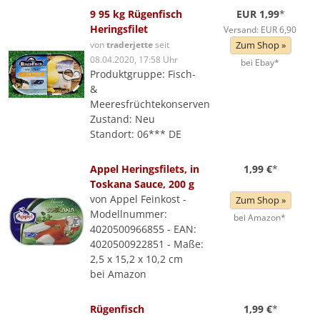
9 95 kg Rügenfisch
EUR 1,99
*
Heringsfilet
Versand: EUR 6,90
von
traderjette
seit
Zum Shop »
08.04.2020, 17:58 Uhr
bei Ebay*
Produktgruppe: Fisch-
&
Meeresfrüchtekonserven
Zustand: Neu
Standort: 06*** DE
Appel Heringsfilets, in
1,99 €
*
Toskana Sauce, 200 g
von Appel Feinkost -
Zum Shop »
Modellnummer:
bei Amazon*
4020500966855 - EAN:
4020500922851 - Maße:
2,5 x 15,2 x 10,2 cm
bei Amazon
Rügenfisch
1,99 €
*