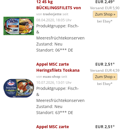
12 45 kg
EUR 2,49
*
BÜCKLINGSFILETS von
Versand: EUR 5,90
von
traderjette
seit
Zum Shop »
08.04.2020, 18:05 Uhr
bei Ebay*
Produktgruppe: Fisch-
&
Meeresfrüchtekonserven
Zustand: Neu
Standort: 06*** DE
Appel MSC zarte
EUR 2,51
*
Heringsfilets Toskana
Versand: EUR 4,59
von
euas-shop
seit
Zum Shop »
10.07.2026, 13:01 Uhr
bei Ebay*
Produktgruppe: Fisch-
&
Meeresfrüchtekonserven
Zustand: Neu
Standort: 63*** DE
Appel MSC zarte
EUR 2,51
*