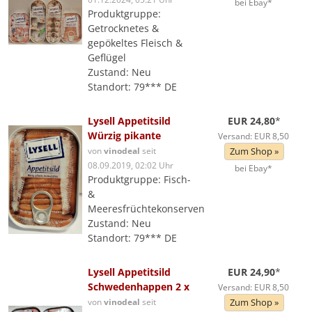
bei Ebay*
Produktgruppe:
Getrocknetes &
gepökeltes Fleisch &
Geflügel
Zustand: Neu
Standort: 79*** DE
Lysell Appetitsild
EUR 24,80
*
Würzig pikante
Versand: EUR 8,50
von
vinodeal
seit
Zum Shop »
08.09.2019, 02:02 Uhr
bei Ebay*
Produktgruppe: Fisch-
&
Meeresfrüchtekonserven
Zustand: Neu
Standort: 79*** DE
Lysell Appetitsild
EUR 24,90
*
Schwedenhappen 2 x
Versand: EUR 8,50
von
vinodeal
seit
Zum Shop »