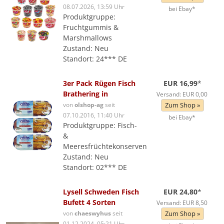
08.07.2026, 13:59 Uhr
bei Ebay*
Produktgruppe:
Fruchtgummis &
Marshmallows
Zustand: Neu
Standort: 24*** DE
3er Pack Rügen Fisch
EUR 16,99
*
Brathering in
Versand: EUR 0,00
von
olshop-ag
seit
Zum Shop »
07.10.2016, 11:40 Uhr
bei Ebay*
Produktgruppe: Fisch-
&
Meeresfrüchtekonserven
Zustand: Neu
Standort: 02*** DE
Lysell Schweden Fisch
EUR 24,80
*
Bufett 4 Sorten
Versand: EUR 8,50
von
chaeswyhus
seit
Zum Shop »
01.12.2024, 05:21 Uhr