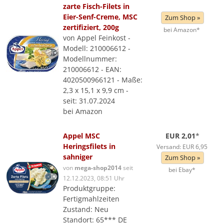
zarte Fisch-Filets in
Eier-Senf-Creme, MSC
Zum Shop »
zertifiziert, 200g
bei Amazon*
von Appel Feinkost -
Modell: 210006612 -
Modellnummer:
210006612 - EAN:
4020500966121 - Maße:
2,3 x 15,1 x 9,9 cm -
seit: 31.07.2024
bei Amazon
Appel MSC
EUR 2,01
*
Heringsfilets in
Versand: EUR 6,95
sahniger
Zum Shop »
von
mega-shop2014
seit
bei Ebay*
12.12.2023, 08:51 Uhr
Produktgruppe:
Fertigmahlzeiten
Zustand: Neu
Standort: 65*** DE