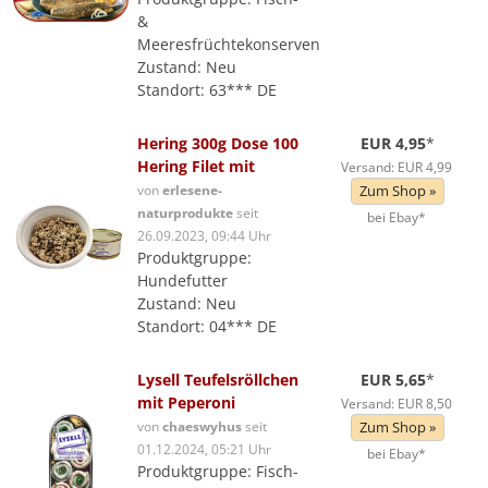
&
Meeresfrüchtekonserven
Zustand: Neu
Standort: 63*** DE
Hering 300g Dose 100
EUR 4,95
*
Hering Filet mit
Versand: EUR 4,99
von
erlesene-
Zum Shop »
naturprodukte
seit
bei Ebay*
26.09.2023, 09:44 Uhr
Produktgruppe:
Hundefutter
Zustand: Neu
Standort: 04*** DE
Lysell Teufelsröllchen
EUR 5,65
*
mit Peperoni
Versand: EUR 8,50
von
chaeswyhus
seit
Zum Shop »
01.12.2024, 05:21 Uhr
bei Ebay*
Produktgruppe: Fisch-