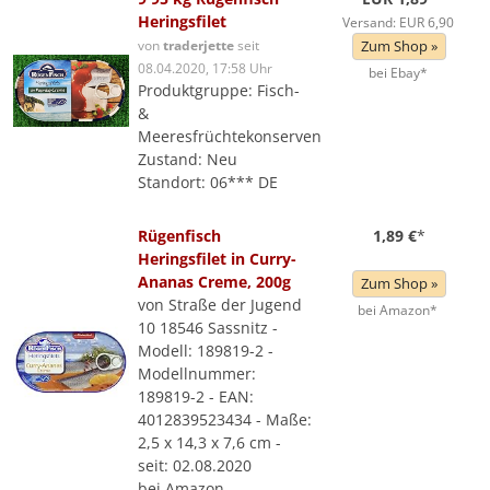
Heringsfilet
Versand: EUR 6,90
von
traderjette
seit
Zum Shop »
08.04.2020, 17:58 Uhr
bei Ebay*
Produktgruppe: Fisch-
&
Meeresfrüchtekonserven
Zustand: Neu
Standort: 06*** DE
Rügenfisch
1,89 €
*
Heringsfilet in Curry-
Ananas Creme, 200g
Zum Shop »
von Straße der Jugend
bei Amazon*
10 18546 Sassnitz -
Modell: 189819-2 -
Modellnummer:
189819-2 - EAN:
4012839523434 - Maße:
2,5 x 14,3 x 7,6 cm -
seit: 02.08.2020
bei Amazon