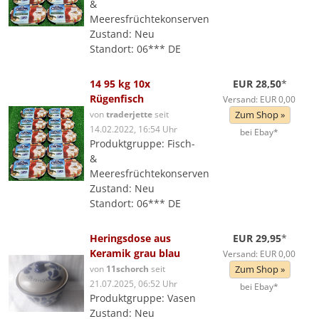
&
Meeresfrüchtekonserven
Zustand: Neu
Standort: 06*** DE
14 95 kg 10x
EUR 28,50
*
Rügenfisch
Versand: EUR 0,00
von
traderjette
seit
Zum Shop »
14.02.2022, 16:54 Uhr
bei Ebay*
Produktgruppe: Fisch-
&
Meeresfrüchtekonserven
Zustand: Neu
Standort: 06*** DE
Heringsdose aus
EUR 29,95
*
Keramik grau blau
Versand: EUR 0,00
von
11schorch
seit
Zum Shop »
21.07.2025, 06:52 Uhr
bei Ebay*
Produktgruppe: Vasen
Zustand: Neu