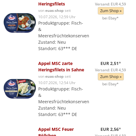
Heringsfilets
Versand: EUR 4,59
von
euas-shop
seit
Zum Shop »
10.07.2026, 12:59 Uhr
bei Ebay*
Produktgruppe: Fisch-
&
Meeresfrüchtekonserven
Zustand: Neu
Standort: 63*** DE
Appel MSC zarte
EUR 2,51
*
Heringsfilets in Sahne
Versand: EUR 4,59
von
euas-shop
seit
Zum Shop »
10.07.2026, 12:54 Uhr
bei Ebay*
Produktgruppe: Fisch-
&
Meeresfrüchtekonserven
Zustand: Neu
Standort: 63*** DE
Appel MSC Feuer
EUR 2,56
*
Röllchen
Versand: EUR 4,59