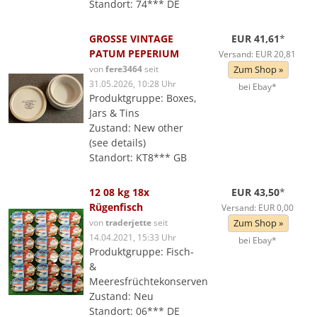
Standort: 74*** DE
GROSSE VINTAGE
EUR 41,61
*
PATUM PEPERIUM
Versand: EUR 20,81
von
fere3464
seit
Zum Shop »
31.05.2026, 10:28 Uhr
bei Ebay*
Produktgruppe: Boxes,
Jars & Tins
Zustand: New other
(see details)
Standort: KT8*** GB
12 08 kg 18x
EUR 43,50
*
Rügenfisch
Versand: EUR 0,00
von
traderjette
seit
Zum Shop »
14.04.2021, 15:33 Uhr
bei Ebay*
Produktgruppe: Fisch-
&
Meeresfrüchtekonserven
Zustand: Neu
Standort: 06*** DE