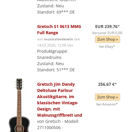
Zustand: Neu
Standort: 69*** DE
Gretsch S1 0613 MMG
EUR 239,76
*
Full Range
Versand: EUR 0,00
von
musicstorekoeln
seit
Zum Shop »
14.07.2026, 12:58 Uhr
bei Ebay*
Produktgruppe:
Snaredrums
Zustand: Neu
Standort: 51*** DE
Gretsch Jim Dandy
256,67 €
*
Deltoluxe Parlour
Akustikgitarre, im
Zum Shop »
klassischen Vintage-
bei Amazon*
Design, mit
Walnussgriffbrett und
von Gretsch - Modell:
2711000506 -