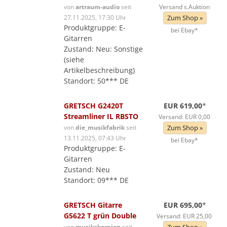
von
artraum-audio
seit
Versand s.Auktion
27.11.2025, 17:30 Uhr
Zum Shop »
Produktgruppe: E-
bei Ebay*
Gitarren
Zustand: Neu: Sonstige
(siehe
Artikelbeschreibung)
Standort: 50*** DE
GRETSCH G2420T
EUR 619,00
*
Streamliner IL RBSTO
Versand: EUR 0,00
von
die_musikfabrik
seit
Zum Shop »
13.11.2025, 07:43 Uhr
bei Ebay*
Produktgruppe: E-
Gitarren
Zustand: Neu
Standort: 09*** DE
GRETSCH Gitarre
EUR 695,00
*
G5622 T grün Double
Versand: EUR 25,00
von
musikskorpion
seit