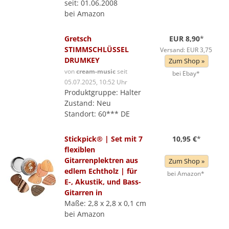
seit: 01.06.2008
bei Amazon
Gretsch
EUR 8,90
*
STIMMSCHLÜSSEL
Versand: EUR 3,75
DRUMKEY
Zum Shop »
von
cream-music
seit
bei Ebay*
05.07.2025, 10:52 Uhr
Produktgruppe: Halter
Zustand: Neu
Standort: 60*** DE
Stickpick® | Set mit 7
10,95 €
*
flexiblen
Gitarrenplektren aus
Zum Shop »
edlem Echtholz | für
bei Amazon*
E-, Akustik, und Bass-
Gitarren in
Maße: 2,8 x 2,8 x 0,1 cm
bei Amazon