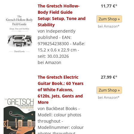
The Gretsch Hollow-
11,77 €
*
Body Field Guide
Setup: Setup, Tone and
Zum Shop »
Stability
bei Amazon*
von Independently
published - EAN:
9798254238300 - Maße:
15,2 x 0,6 x 22,9 cm -
seit: 30.03.2026
bei Amazon
The Gretsch Electric
27,99 €
*
Guitar Book.: 60 Years
of White Falcons,
Zum Shop »
6120s, Jets, Gents and
bei Amazon*
More
von Backbeat Books -
Modell: colour photos
throughout -
Modellnummer: colour
photos throughout -