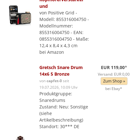
und
von Positive Grid -
Modell: 855316004750 -
Modellnummer:
855316004750 - EAN:
0855316004750 - Maße:
12,4 x 8,4 x 4,3 cm
bei Amazon
Gretsch Snare Drum
EUR 119,00
*
14x6 5 Bronze
Versand: EUR 0,00
von
capfet-0
seit
Zum Shop »
19.07.2026, 10:09 Uhr
bei Ebay*
Produktgruppe:
Snaredrums
Zustand: Neu: Sonstige
(siehe
Artikelbeschreibung)
Standort: 30*** DE