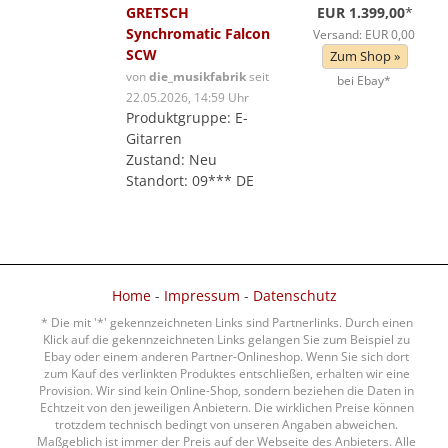
GRETSCH
EUR 1.399,00
*
Synchromatic Falcon
Versand: EUR 0,00
SCW
Zum Shop »
von
die_musikfabrik
seit
bei Ebay*
22.05.2026, 14:59 Uhr
Produktgruppe: E-
Gitarren
Zustand: Neu
Standort: 09*** DE
Home
-
Impressum
-
Datenschutz
* Die mit '*' gekennzeichneten Links sind Partnerlinks. Durch einen
Klick auf die gekennzeichneten Links gelangen Sie zum Beispiel zu
Ebay oder einem anderen Partner-Onlineshop. Wenn Sie sich dort
zum Kauf des verlinkten Produktes entschließen, erhalten wir eine
Provision. Wir sind kein Online-Shop, sondern beziehen die Daten in
Echtzeit von den jeweiligen Anbietern. Die wirklichen Preise können
trotzdem technisch bedingt von unseren Angaben abweichen.
Maßgeblich ist immer der Preis auf der Webseite des Anbieters. Alle