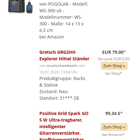
von POGOLAB - Modell:
WS-300-uk -
Modellnummer: WS-
300 - Maße: 14 x 13 x
6,5 cm
bei Amazon
Gretsch GRG2HH
EUR 79,00
*
Explorer HiHat Ständer
Versand: EUR 0,00
von
musicstorekoeln
seit
Zum Shop »
16.07.2026, 13:04 Uhr
bei Ebay*
Produktgruppe: Racks
& Stative
Zustand: Neu
Standort: 51*** DE
Positive Grid Spark GO
99,34 €
*
5 W Ultra-tragbarer,
intelligenter
Zum Shop »
Gitarrenverstärker,
bei Amazon*
Kopfhörerverstärker