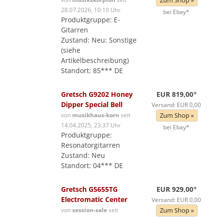
Zum Shop »
28.07.2026, 10:10 Uhr
bei Ebay*
Produktgruppe: E-
Gitarren
Zustand: Neu: Sonstige
(siehe
Artikelbeschreibung)
Standort: 85*** DE
Gretsch G9202 Honey
EUR 819,00
*
Dipper Special Bell
Versand: EUR 0,00
von
musikhaus-korn
seit
Zum Shop »
14.04.2025, 23:37 Uhr
bei Ebay*
Produktgruppe:
Resonatorgitarren
Zustand: Neu
Standort: 04*** DE
Gretsch G5655TG
EUR 929,00
*
Electromatic Center
Versand: EUR 0,00
von
session-sale
seit
Zum Shop »