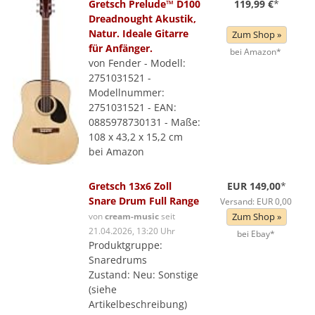
Gretsch Prelude™ D100
119,99 €
*
Dreadnought Akustik,
Natur. Ideale Gitarre
Zum Shop »
für Anfänger.
bei Amazon*
von Fender - Modell:
2751031521 -
Modellnummer:
2751031521 - EAN:
0885978730131 - Maße:
108 x 43,2 x 15,2 cm
bei Amazon
Gretsch 13x6 Zoll
EUR 149,00
*
Snare Drum Full Range
Versand: EUR 0,00
von
cream-music
seit
Zum Shop »
21.04.2026, 13:20 Uhr
bei Ebay*
Produktgruppe:
Snaredrums
Zustand: Neu: Sonstige
(siehe
Artikelbeschreibung)