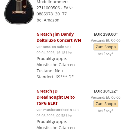
Modellnummer:
2711000506 - EAN:
0885978130177
bei Amazon
Gretsch Jim Dandy
EUR 299,00
*
Deltoluxe Concert WN
Versand: EUR 0,00
von
session-sale
seit
Zum Shop »
09.04.2026, 16:18 Uhr
bei Ebay*
Produktgruppe:
Akustische Gitarren
Zustand: Neu
Standort: 69*** DE
Gretsch JD
EUR 301,32
*
Dreadnought Delto
Versand: EUR 0,00
TSPG BLKT
Zum Shop »
von
musicstorekoeln
seit
bei Ebay*
05.08.2026, 00:58 Uhr
Produktgruppe:
Akustische Gitarren