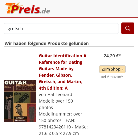
Wir haben folgende Produkte gefunden
Guitar Identification A
24,20 €
*
Reference for Dating
Guitars Made by
Zum Shop »
Fender, Gibson,
bei Amazon*
Gretsch, and Martin,
4th Edition: A
von Hal Leonard -
Modell: over 150
photos -
Modellnummer: over
150 photos - EAN:
9781423426110 - Maße:
21,6 x 0,5 x 27,9 cm -