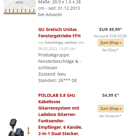
Maße: 20,9 x 1,5 x 28
cm - seit: 01.12.2013
bei Amazon
GU Gretsch Unitas
EUR 49,99
*
Fenstergetriebe FFH
Versand: EUR 20,00
von
beschlags_welten
seit
Zum Shop »
09.05.2023, 13:05 Uhr
bei Ebay*
Produktgruppe:
Fensterbeschläge & -
schlösser
Zustand: Neu
Standort: 26*** DE
POLOLAB 5.8 GHz
54,99 €
*
Kabelloses
Gitarrensystem mit
Zum Shop »
Ladebox Gitarren-
bei Amazon*
Funksender-
Empfänger, 6 Kanäle,
2-in-1 Dual-Stecker,