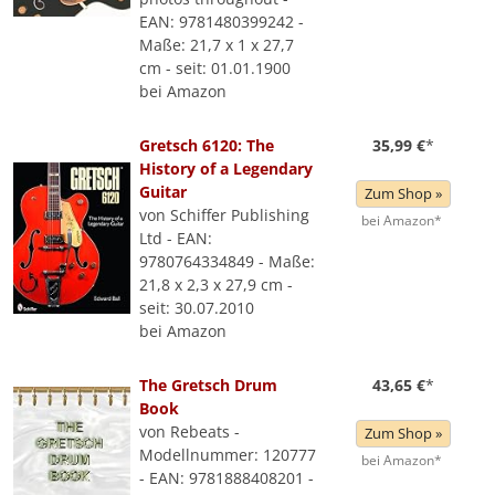
EAN: 9781480399242 -
Maße: 21,7 x 1 x 27,7
cm - seit: 01.01.1900
bei Amazon
Gretsch 6120: The
35,99 €
*
History of a Legendary
Guitar
Zum Shop »
von Schiffer Publishing
bei Amazon*
Ltd - EAN:
9780764334849 - Maße:
21,8 x 2,3 x 27,9 cm -
seit: 30.07.2010
bei Amazon
The Gretsch Drum
43,65 €
*
Book
von Rebeats -
Zum Shop »
Modellnummer: 120777
bei Amazon*
- EAN: 9781888408201 -