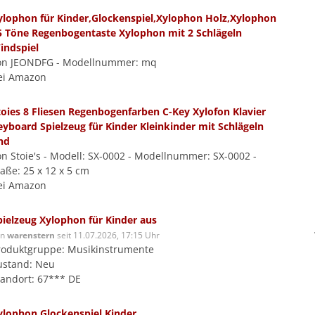
ylophon für Kinder,Glockenspiel,Xylophon Holz,Xylophon
5 Töne Regenbogentaste Xylophon mit 2 Schlägeln
indspiel
on JEONDFG - Modellnummer: mq
ei Amazon
toies 8 Fliesen Regenbogenfarben C-Key Xylofon Klavier
eyboard Spielzeug für Kinder Kleinkinder mit Schlägeln
nd
on Stoie's - Modell: SX-0002 - Modellnummer: SX-0002 -
aße: 25 x 12 x 5 cm
ei Amazon
pielzeug Xylophon für Kinder aus
on
warenstern
seit 11.07.2026, 17:15 Uhr
roduktgruppe: Musikinstrumente
ustand: Neu
tandort: 67*** DE
ylophon Glockenspiel Kinder