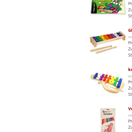
P
Z
S
G
v
P
Z
S
k
v
P
Z
S
V
v
P
Z