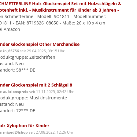
CHMETTERLINE Holz-Glockenspiel Set mit Holzschlägeln &
otenheft inkl. - Musikinstrument für Kinder ab 3 Jahren -
on Schmetterline - Modell: SO1811 - Modellnummer:
O1811 - EAN: 8719326108650 - Maße: 26 x 10 x 4 cm
ei Amazon
inder Glockenspiel Other Merchandise
on
in_65756
seit 29.04.2025, 09:15 Uhr
roduktgruppe: Zeitschriften
ustand: Neu
tandort: 58*** DE
inder Glockenspiel mit 2 Schlägel 8
on
auktionspreis
seit 11.11.2025, 02:42 Uhr
roduktgruppe: Musikinstrumente
ustand: Neu
tandort: 72*** DE
olz Xylophon für Kinder
on
mixed24shop
seit 27.08.2022, 12:26 Uhr