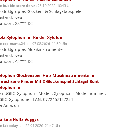
on
bubble-store-de
seit 23.10.2025, 10:45 Uhr
roduktgruppe: Glocken- & Schlagstabspiele
ustand: Neu
tandort: 28*** DE
olz Xylophon für Kinder Xylofon
on
top-markt.24
seit 07.08.2026, 11:30 Uhr
roduktgruppe: Musikinstrumente
ustand: Neu
tandort: 45*** DE
ylophon Glockenspiel Holz Musikinstrumente für
rwachsene Kinder Mit 2 Glockenspiel Schlägel Bunt
ylophon für
on UGBO-Xylophon - Modell: Xylophon - Modellnummer:
GBO-Xylophone - EAN: 0772467127254
ei Amazon
artina Holtz Voggys
on
faboplay
seit 22.04.2026, 21:47 Uhr