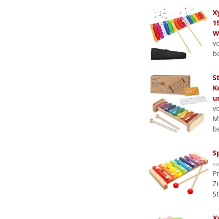
X
1
W
v
b
S
K
u
v
M
b
S
v
P
Z
S
X