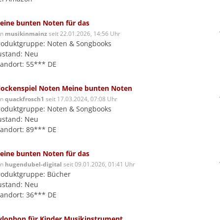
eine bunten Noten für das
on
musikinmainz
seit 22.01.2026, 14:56 Uhr
roduktgruppe: Noten & Songbooks
ustand: Neu
tandort: 55*** DE
lockenspiel Noten Meine bunten Noten
on
quackfrosch1
seit 17.03.2024, 07:08 Uhr
roduktgruppe: Noten & Songbooks
ustand: Neu
tandort: 89*** DE
eine bunten Noten für das
on
hugendubel-digital
seit 09.01.2026, 01:41 Uhr
roduktgruppe: Bücher
ustand: Neu
tandort: 36*** DE
ylophon für Kinder Musikinstrument