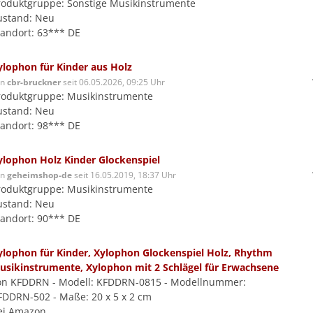
roduktgruppe: Sonstige Musikinstrumente
ustand: Neu
tandort: 63*** DE
ylophon für Kinder aus Holz
on
cbr-bruckner
seit 06.05.2026, 09:25 Uhr
roduktgruppe: Musikinstrumente
ustand: Neu
tandort: 98*** DE
ylophon Holz Kinder Glockenspiel
on
geheimshop-de
seit 16.05.2019, 18:37 Uhr
roduktgruppe: Musikinstrumente
ustand: Neu
tandort: 90*** DE
ylophon für Kinder, Xylophon Glockenspiel Holz, Rhythm
usikinstrumente, Xylophon mit 2 Schlägel für Erwachsene
on KFDDRN - Modell: KFDDRN-0815 - Modellnummer:
FDDRN-502 - Maße: 20 x 5 x 2 cm
ei Amazon