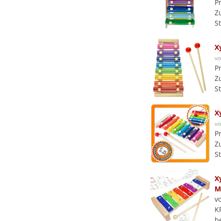
P
Z
S
X
v
P
Z
S
X
v
P
Z
S
X
M
v
K
b