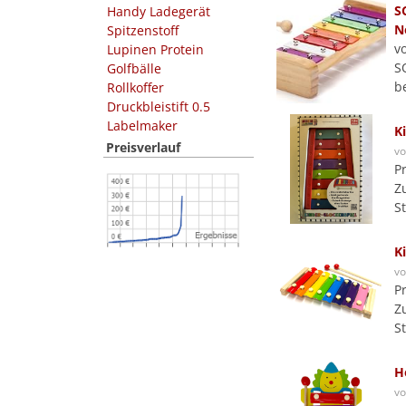
S
Handy Ladegerät
N
Spitzenstoff
v
Lupinen Protein
S
Golfbälle
b
Rollkoffer
Druckbleistift 0.5
Labelmaker
K
Preisverlauf
v
P
Z
S
K
v
P
Z
S
H
v