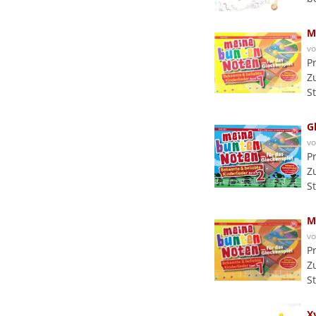
M
v
P
Z
S
G
v
P
Z
S
M
v
P
Z
S
X