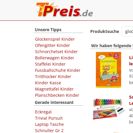
Unsere Tipps
Produktsuche
Glockenspiel Kinder
Ofengitter Kinder
Wir haben folgende
Schnorchelset Kinder
L
Bollerwagen Kinder
l
Staffelei Kinder
v
Fussballschuhe Kinder
9
Tritthocker Kinder
b
Kinder Kasse
Magnettafel Kinder
Planschbecken Kinder
S
Gerade interessant
L
v
Eckregal
4
Trivial Pursuit
b
Laptop Tasche
Schnuller Gr 2