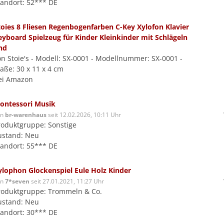
tandort: 52*** DE
toies 8 Fliesen Regenbogenfarben C-Key Xylofon Klavier
eyboard Spielzeug für Kinder Kleinkinder mit Schlägeln
nd
on Stoie's - Modell: SX-0001 - Modellnummer: SX-0001 -
aße: 30 x 11 x 4 cm
ei Amazon
ontessori Musik
on
br-warenhaus
seit 12.02.2026, 10:11 Uhr
roduktgruppe: Sonstige
ustand: Neu
tandort: 55*** DE
ylophon Glockenspiel Eule Holz Kinder
on
7*seven
seit 27.01.2021, 11:27 Uhr
roduktgruppe: Trommeln & Co.
ustand: Neu
tandort: 30*** DE