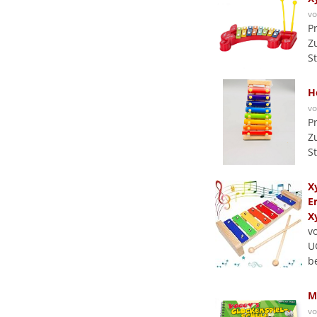
v
P
Z
S
H
v
P
Z
S
X
E
X
v
U
b
M
v