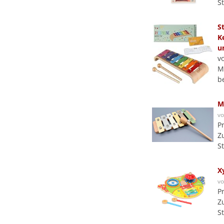
S
S
K
u
v
M
b
M
v
P
Z
S
X
v
P
Z
S