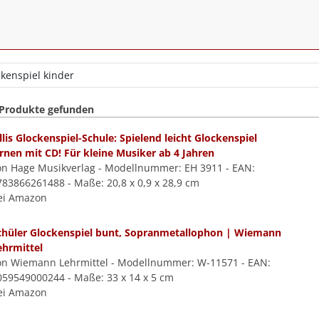
 Produkte gefunden
illis Glockenspiel-Schule: Spielend leicht Glockenspiel
ernen mit CD! Für kleine Musiker ab 4 Jahren
on Hage Musikverlag - Modellnummer: EH 3911 - EAN:
783866261488 - Maße: 20,8 x 0,9 x 28,9 cm
ei Amazon
chüler Glockenspiel bunt, Sopranmetallophon | Wiemann
ehrmittel
on Wiemann Lehrmittel - Modellnummer: W-11571 - EAN:
059549000244 - Maße: 33 x 14 x 5 cm
ei Amazon