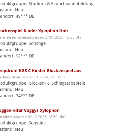
roduktgruppe: Studium & Erwachsenenbildung
ustand: Neu
tandort: 49*** DE
lockenspiel Kinder Xylophon Holz
on
meister_edersstore
seit 27.07.2026, 12:35 Uhr
roduktgruppe: Sonstige
ustand: Neu
tandort: 92*** DE
eepdrum KGS C Kinder Glockenspiel aus
on
keepdrum
seit 18.01.2024, 12:13 Uhr
roduktgruppe: Glocken- & Schlagstabspiele
ustand: Neu
tandort: 74*** DE
oggenreiter Voggys Xylophon
on
circle-con
seit 02.12.2025, 16:50 Uhr
roduktgruppe: Sonstige
ustand: Neu