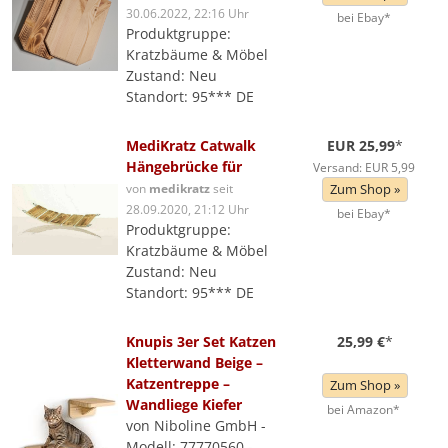
30.06.2022, 22:16 Uhr
bei Ebay*
Produktgruppe:
Kratzbäume & Möbel
Zustand: Neu
Standort: 95*** DE
MediKratz Catwalk
EUR 25,99
*
Hängebrücke für
Versand: EUR 5,99
von
medikratz
seit
Zum Shop »
28.09.2020, 21:12 Uhr
bei Ebay*
Produktgruppe:
Kratzbäume & Möbel
Zustand: Neu
Standort: 95*** DE
Knupis 3er Set Katzen
25,99 €
*
Kletterwand Beige –
Katzentreppe –
Zum Shop »
Wandliege Kiefer
bei Amazon*
von Niboline GmbH -
Modell: 77770560 -