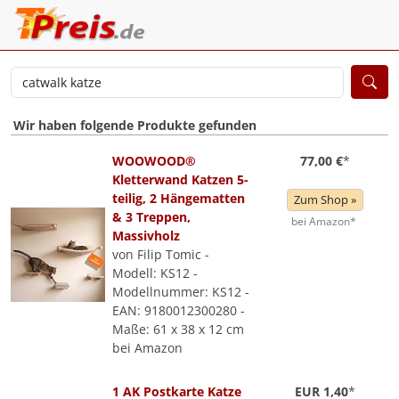
Wir haben folgende Produkte gefunden
WOOWOOD®
77,00 €
*
Kletterwand Katzen 5-
teilig, 2 Hängematten
Zum Shop »
& 3 Treppen,
bei Amazon*
Massivholz
von Filip Tomic -
Modell: KS12 -
Modellnummer: KS12 -
EAN: 9180012300280 -
Maße: 61 x 38 x 12 cm
bei Amazon
1 AK Postkarte Katze
EUR 1,40
*