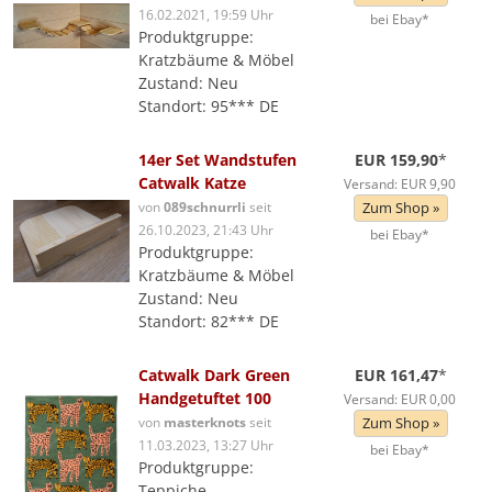
16.02.2021, 19:59 Uhr
bei Ebay*
Produktgruppe:
Kratzbäume & Möbel
Zustand: Neu
Standort: 95*** DE
14er Set Wandstufen
EUR 159,90
*
Catwalk Katze
Versand: EUR 9,90
von
089schnurrli
seit
Zum Shop »
26.10.2023, 21:43 Uhr
bei Ebay*
Produktgruppe:
Kratzbäume & Möbel
Zustand: Neu
Standort: 82*** DE
Catwalk Dark Green
EUR 161,47
*
Handgetuftet 100
Versand: EUR 0,00
von
masterknots
seit
Zum Shop »
11.03.2023, 13:27 Uhr
bei Ebay*
Produktgruppe:
Teppiche