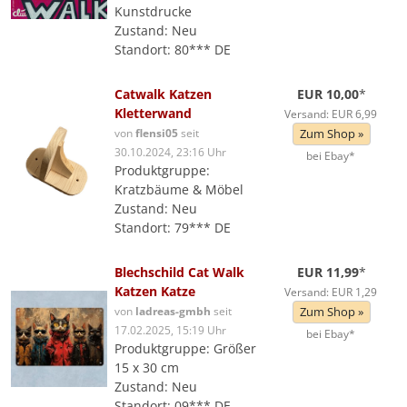
Kunstdrucke
Zustand: Neu
Standort: 80*** DE
Catwalk Katzen
EUR 10,00
*
Kletterwand
Versand: EUR 6,99
von
flensi05
seit
Zum Shop »
30.10.2024, 23:16 Uhr
bei Ebay*
Produktgruppe:
Kratzbäume & Möbel
Zustand: Neu
Standort: 79*** DE
Blechschild Cat Walk
EUR 11,99
*
Katzen Katze
Versand: EUR 1,29
von
ladreas-gmbh
seit
Zum Shop »
17.02.2025, 15:19 Uhr
bei Ebay*
Produktgruppe: Größer
15 x 30 cm
Zustand: Neu
Standort: 09*** DE