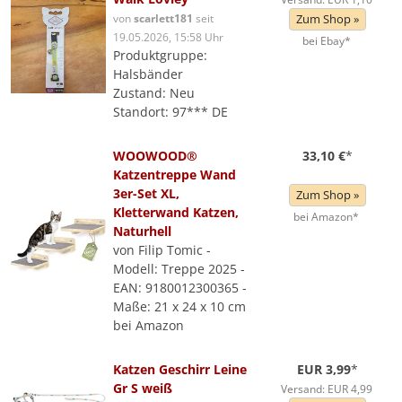
von
scarlett181
seit
Zum Shop »
19.05.2026, 15:58 Uhr
bei Ebay*
Produktgruppe:
Halsbänder
Zustand: Neu
Standort: 97*** DE
WOOWOOD®
33,10 €
*
Katzentreppe Wand
3er-Set XL,
Zum Shop »
Kletterwand Katzen,
bei Amazon*
Naturhell
von Filip Tomic -
Modell: Treppe 2025 -
EAN: 9180012300365 -
Maße: 21 x 24 x 10 cm
bei Amazon
Katzen Geschirr Leine
EUR 3,99
*
Gr S weiß
Versand: EUR 4,99