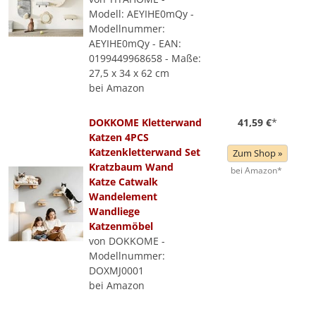
Modell: AEYIHE0mQy -
Modellnummer:
AEYIHE0mQy - EAN:
0199449968658 - Maße:
27,5 x 34 x 62 cm
bei Amazon
DOKKOME Kletterwand
41,59 €
*
Katzen 4PCS
Katzenkletterwand Set
Zum Shop »
Kratzbaum Wand
bei Amazon*
Katze Catwalk
Wandelement
Wandliege
Katzenmöbel
von DOKKOME -
Modellnummer:
DOXMJ0001
bei Amazon