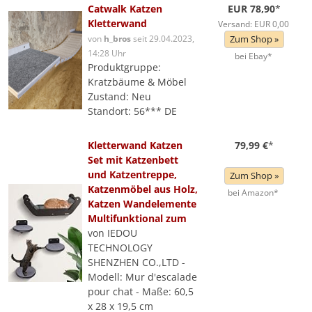
Catwalk Katzen
EUR 78,90
*
Kletterwand
Versand: EUR 0,00
von
h_bros
seit 29.04.2023,
Zum Shop »
14:28 Uhr
bei Ebay*
Produktgruppe:
Kratzbäume & Möbel
Zustand: Neu
Standort: 56*** DE
Kletterwand Katzen
79,99 €
*
Set mit Katzenbett
und Katzentreppe,
Zum Shop »
Katzenmöbel aus Holz,
bei Amazon*
Katzen Wandelemente
Multifunktional zum
von IEDOU
TECHNOLOGY
SHENZHEN CO.,LTD -
Modell: Mur d'escalade
pour chat - Maße: 60,5
x 28 x 19,5 cm