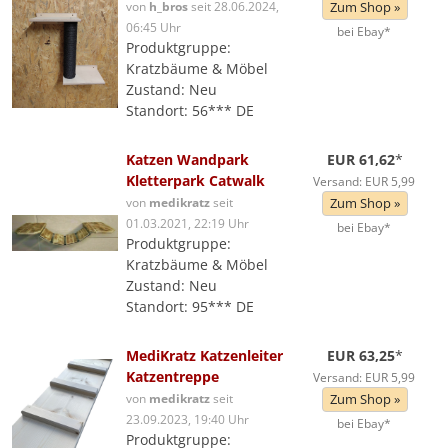
von
h_bros
seit 28.06.2024,
Zum Shop »
06:45 Uhr
bei Ebay*
Produktgruppe:
Kratzbäume & Möbel
Zustand: Neu
Standort: 56*** DE
Katzen Wandpark
EUR 61,62
*
Kletterpark Catwalk
Versand: EUR 5,99
von
medikratz
seit
Zum Shop »
01.03.2021, 22:19 Uhr
bei Ebay*
Produktgruppe:
Kratzbäume & Möbel
Zustand: Neu
Standort: 95*** DE
MediKratz Katzenleiter
EUR 63,25
*
Katzentreppe
Versand: EUR 5,99
von
medikratz
seit
Zum Shop »
23.09.2023, 19:40 Uhr
bei Ebay*
Produktgruppe: