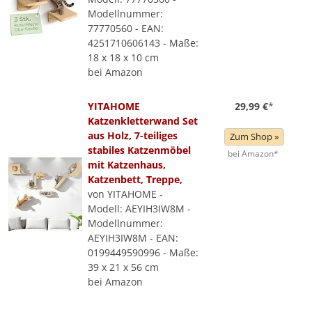
Modellnummer:
77770560 - EAN:
4251710606143 - Maße:
18 x 18 x 10 cm
bei Amazon
YITAHOME
29,99 €
*
Katzenkletterwand Set
aus Holz, 7-teiliges
Zum Shop »
stabiles Katzenmöbel
bei Amazon*
mit Katzenhaus,
Katzenbett, Treppe,
von YITAHOME -
Modell: AEYIH3IW8M -
Modellnummer:
AEYIH3IW8M - EAN:
0199449590996 - Maße:
39 x 21 x 56 cm
bei Amazon