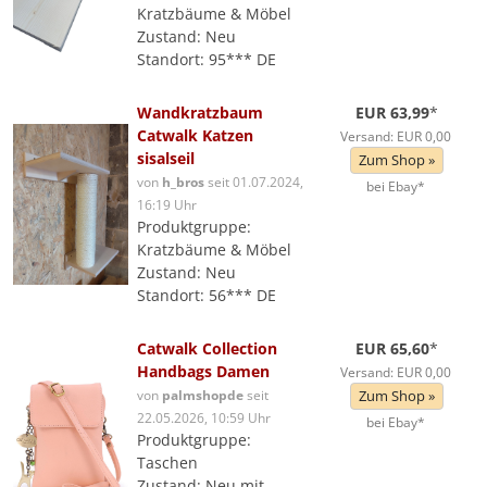
Kratzbäume & Möbel
Zustand: Neu
Standort: 95*** DE
Wandkratzbaum
EUR 63,99
*
Catwalk Katzen
Versand: EUR 0,00
sisalseil
Zum Shop »
von
h_bros
seit 01.07.2024,
bei Ebay*
16:19 Uhr
Produktgruppe:
Kratzbäume & Möbel
Zustand: Neu
Standort: 56*** DE
Catwalk Collection
EUR 65,60
*
Handbags Damen
Versand: EUR 0,00
von
palmshopde
seit
Zum Shop »
22.05.2026, 10:59 Uhr
bei Ebay*
Produktgruppe:
Taschen
Zustand: Neu mit