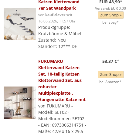
Katzen Kletterwand
EUR 48,90
*
7er Set Wandpark
Versand: EUR 0,00
von
kauf.clever
seit
Zum Shop »
16.06.2026, 11:57 Uhr
bei Ebay*
Produktgruppe:
Kratzbäume & Möbel
Zustand: Neu
Standort: 12*** DE
FUKUMARU
53,37 €
*
Kletterwand Katzen
Set, 10-teilig Katzen
Zum Shop »
Kletterwand Set, aus
bei Amazon*
robuster
Multiplexplatte，
Hängematte Katze mit
von FUKUMARU -
Modell: SET02 -
Modellnummer: SET02
- EAN: 6973006314751 -
Maße: 42,9 x 16 x 29,5