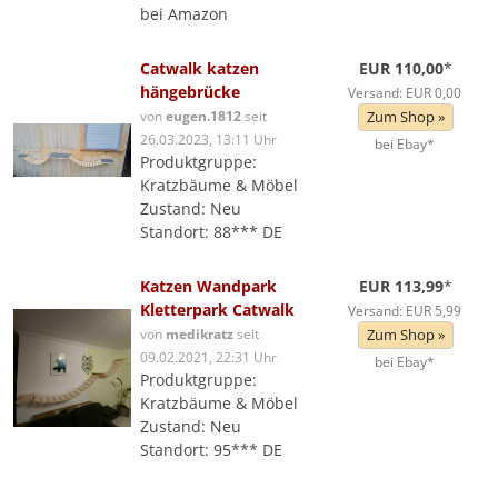
bei Amazon
Catwalk katzen
EUR 110,00
*
hängebrücke
Versand: EUR 0,00
von
eugen.1812
seit
Zum Shop »
26.03.2023, 13:11 Uhr
bei Ebay*
Produktgruppe:
Kratzbäume & Möbel
Zustand: Neu
Standort: 88*** DE
Katzen Wandpark
EUR 113,99
*
Kletterpark Catwalk
Versand: EUR 5,99
von
medikratz
seit
Zum Shop »
09.02.2021, 22:31 Uhr
bei Ebay*
Produktgruppe:
Kratzbäume & Möbel
Zustand: Neu
Standort: 95*** DE