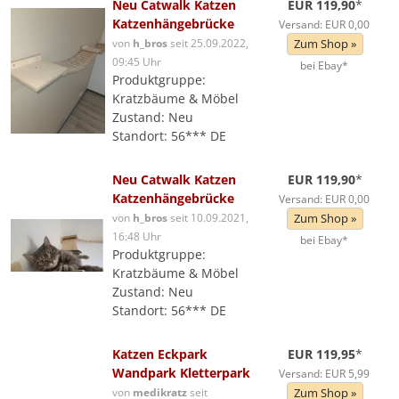
Neu Catwalk Katzen
EUR 119,90
*
Katzenhängebrücke
Versand: EUR 0,00
von
h_bros
seit 25.09.2022,
Zum Shop »
09:45 Uhr
bei Ebay*
Produktgruppe:
Kratzbäume & Möbel
Zustand: Neu
Standort: 56*** DE
Neu Catwalk Katzen
EUR 119,90
*
Katzenhängebrücke
Versand: EUR 0,00
von
h_bros
seit 10.09.2021,
Zum Shop »
16:48 Uhr
bei Ebay*
Produktgruppe:
Kratzbäume & Möbel
Zustand: Neu
Standort: 56*** DE
Katzen Eckpark
EUR 119,95
*
Wandpark Kletterpark
Versand: EUR 5,99
von
medikratz
seit
Zum Shop »