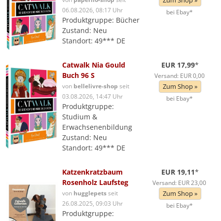
Zum Shop »
06.08.2026, 08:17 Uhr
bei Ebay*
Produktgruppe: Bücher
Zustand: Neu
Standort: 49*** DE
Catwalk Nia Gould
EUR 17,99
*
Buch 96 S
Versand: EUR 0,00
von
bellelivre-shop
seit
Zum Shop »
03.08.2026, 14:47 Uhr
bei Ebay*
Produktgruppe:
Studium &
Erwachsenenbildung
Zustand: Neu
Standort: 49*** DE
Katzenkratzbaum
EUR 19,11
*
Rosenholz Laufsteg
Versand: EUR 23,00
von
hugglepets
seit
Zum Shop »
26.08.2025, 09:03 Uhr
bei Ebay*
Produktgruppe: