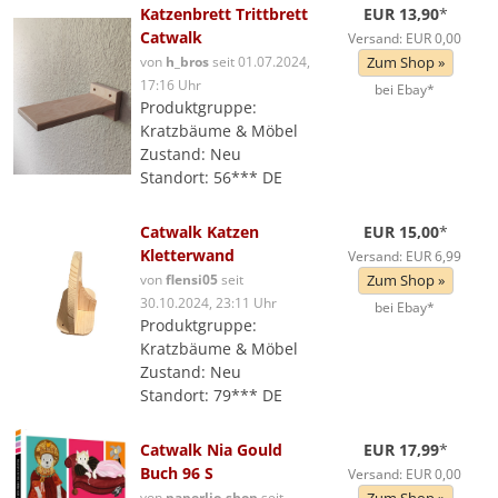
Katzenbrett Trittbrett
EUR 13,90
*
Catwalk
Versand: EUR 0,00
von
h_bros
seit 01.07.2024,
Zum Shop »
17:16 Uhr
bei Ebay*
Produktgruppe:
Kratzbäume & Möbel
Zustand: Neu
Standort: 56*** DE
Catwalk Katzen
EUR 15,00
*
Kletterwand
Versand: EUR 6,99
von
flensi05
seit
Zum Shop »
30.10.2024, 23:11 Uhr
bei Ebay*
Produktgruppe:
Kratzbäume & Möbel
Zustand: Neu
Standort: 79*** DE
Catwalk Nia Gould
EUR 17,99
*
Buch 96 S
Versand: EUR 0,00
von
paperlio-shop
seit