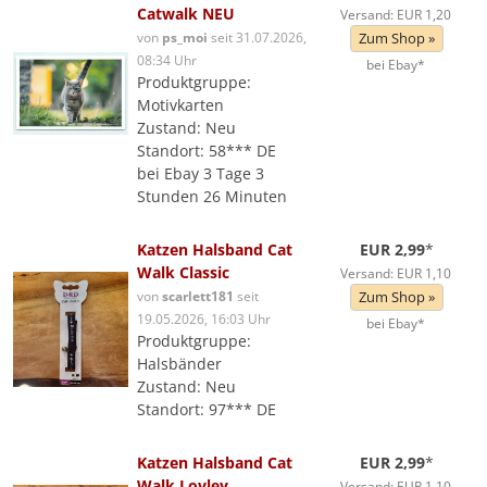
Catwalk NEU
Versand: EUR 1,20
von
ps_moi
seit 31.07.2026,
Zum Shop »
08:34 Uhr
bei Ebay*
Produktgruppe:
Motivkarten
Zustand: Neu
Standort: 58*** DE
bei Ebay 3 Tage 3
Stunden 26 Minuten
Katzen Halsband Cat
EUR 2,99
*
Walk Classic
Versand: EUR 1,10
von
scarlett181
seit
Zum Shop »
19.05.2026, 16:03 Uhr
bei Ebay*
Produktgruppe:
Halsbänder
Zustand: Neu
Standort: 97*** DE
Katzen Halsband Cat
EUR 2,99
*
Walk Lovley
Versand: EUR 1,10