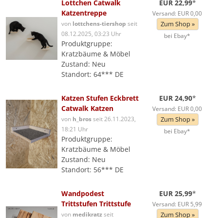
Lottchen Catwalk
EUR 22,99
*
Katzentreppe
Versand: EUR 0,00
von
lottchens-tiershop
seit
Zum Shop »
08.12.2025, 03:23 Uhr
bei Ebay*
Produktgruppe:
Kratzbäume & Möbel
Zustand: Neu
Standort: 64*** DE
Katzen Stufen Eckbrett
EUR 24,90
*
Catwalk Katzen
Versand: EUR 0,00
von
h_bros
seit 26.11.2023,
Zum Shop »
18:21 Uhr
bei Ebay*
Produktgruppe:
Kratzbäume & Möbel
Zustand: Neu
Standort: 56*** DE
Wandpodest
EUR 25,99
*
Trittstufen Trittstufe
Versand: EUR 5,99
von
medikratz
seit
Zum Shop »