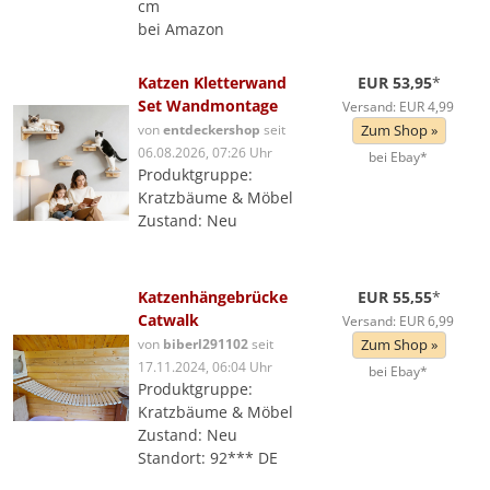
cm
bei Amazon
Katzen Kletterwand
EUR 53,95
*
Set Wandmontage
Versand: EUR 4,99
von
entdeckershop
seit
Zum Shop »
06.08.2026, 07:26 Uhr
bei Ebay*
Produktgruppe:
Kratzbäume & Möbel
Zustand: Neu
Katzenhängebrücke
EUR 55,55
*
Catwalk
Versand: EUR 6,99
von
biberl291102
seit
Zum Shop »
17.11.2024, 06:04 Uhr
bei Ebay*
Produktgruppe:
Kratzbäume & Möbel
Zustand: Neu
Standort: 92*** DE