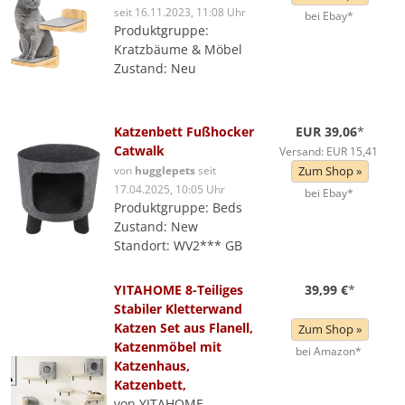
seit 16.11.2023, 11:08 Uhr
bei Ebay*
Produktgruppe:
Kratzbäume & Möbel
Zustand: Neu
Katzenbett Fußhocker
EUR 39,06
*
Catwalk
Versand: EUR 15,41
von
hugglepets
seit
Zum Shop »
17.04.2025, 10:05 Uhr
bei Ebay*
Produktgruppe: Beds
Zustand: New
Standort: WV2*** GB
YITAHOME 8-Teiliges
39,99 €
*
Stabiler Kletterwand
Katzen Set aus Flanell,
Zum Shop »
Katzenmöbel mit
bei Amazon*
Katzenhaus,
Katzenbett,
von YITAHOME -