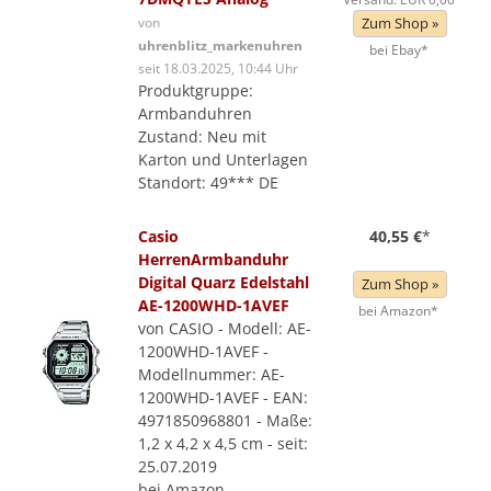
von
Zum Shop »
uhrenblitz_markenuhren
bei Ebay*
seit 18.03.2025, 10:44 Uhr
Produktgruppe:
Armbanduhren
Zustand: Neu mit
Karton und Unterlagen
Standort: 49*** DE
Casio
40,55 €
*
HerrenArmbanduhr
Digital Quarz Edelstahl
Zum Shop »
AE-1200WHD-1AVEF
bei Amazon*
von CASIO - Modell: AE-
1200WHD-1AVEF -
Modellnummer: AE-
1200WHD-1AVEF - EAN:
4971850968801 - Maße:
1,2 x 4,2 x 4,5 cm - seit:
25.07.2019
bei Amazon