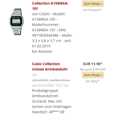
Collection A158WEA-
Zum Shop »
1EF
bei Amazon*
von CASIO - Modell:
A158WEA-1EF -
Modellnummer:
A158WEA-1EF - EAN:
4971850944386 - Maße:
3,3 x 0,8 x 3,7 cm - seit:
01.02.2019
bei Amazon
Casio Collection
EUR 11,90
*
Unisex Armbanduhr
Versand: EUR 4,99
von
Zum Shop »
uhrenblitz_markenuhren
bei Ebay*
seit 20.04.2026, 15:27 Uhr
Produktgruppe:
Armbanduhren
Zustand: Neu mit
Karton und Unterlagen
Standort: 49*** DE