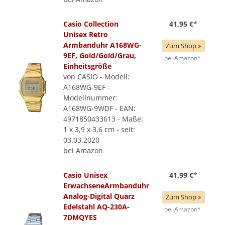
Casio Collection
41,95 €
*
Unisex Retro
Armbanduhr A168WG-
Zum Shop »
9EF, Gold/Gold/Grau,
bei Amazon*
Einheitsgröße
von CASIO - Modell:
A168WG-9EF -
Modellnummer:
A168WG-9WDF - EAN:
4971850433613 - Maße:
1 x 3,9 x 3,6 cm - seit:
03.03.2020
bei Amazon
Casio Unisex
41,99 €
*
ErwachseneArmbanduhr
Analog-Digital Quarz
Zum Shop »
Edelstahl AQ-230A-
bei Amazon*
7DMQYES