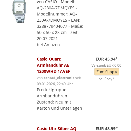
von CASIO - Modell:
AQ-230A-7DMQYES -
Modellnummer: AQ-
230A-7DMQYES - EAN:
3288779404077 - Maße:
50 x 50 x 28 cm - seit:
20.07.2021
bei Amazon
Casio Quarz
EUR 45,94
*
Armbanduhr AE
Versand: EUR 0,00
1200WHD 1AVEF
Zum Shop »
von
conrad_electronic
seit
bei Ebay*
09.01.2026, 22:49 Uhr
Produktgruppe:
Armbanduhren
Zustand: Neu mit
Karton und Unterlagen
Casio Uhr Silber AQ
EUR 48,99
*