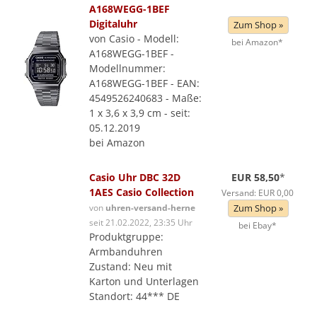
A168WEGG-1BEF
Digitaluhr
Zum Shop »
von Casio - Modell:
bei Amazon*
A168WEGG-1BEF -
Modellnummer:
A168WEGG-1BEF - EAN:
4549526240683 - Maße:
1 x 3,6 x 3,9 cm - seit:
05.12.2019
bei Amazon
Casio Uhr DBC 32D
EUR 58,50
*
1AES Casio Collection
Versand: EUR 0,00
von
uhren-versand-herne
Zum Shop »
seit 21.02.2022, 23:35 Uhr
bei Ebay*
Produktgruppe:
Armbanduhren
Zustand: Neu mit
Karton und Unterlagen
Standort: 44*** DE