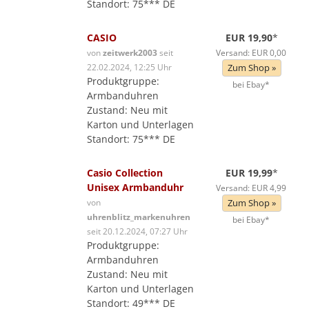
Standort: 75*** DE
CASIO
EUR 19,90
*
von
zeitwerk2003
seit
Versand: EUR 0,00
22.02.2024, 12:25 Uhr
Zum Shop »
Produktgruppe:
bei Ebay*
Armbanduhren
Zustand: Neu mit
Karton und Unterlagen
Standort: 75*** DE
Casio Collection
EUR 19,99
*
Unisex Armbanduhr
Versand: EUR 4,99
von
Zum Shop »
uhrenblitz_markenuhren
bei Ebay*
seit 20.12.2024, 07:27 Uhr
Produktgruppe:
Armbanduhren
Zustand: Neu mit
Karton und Unterlagen
Standort: 49*** DE