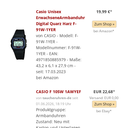
Casio Unisex
19,99 €
*
ErwachseneArmbanduhr
Digital Quarz Harz F-
Zum Shop »
91W-1YER
bei Amazon*
von CASIO - Modell: F-
91W-1YER -
Modellnummer: F-91W-
1YER - EAN:
4971850885979 - Maße:
43,2 x 6,1 x 27,9 cm -
seit: 17.03.2023
bei Amazon
CASIO F 105W 1AWYEF
EUR 22,68
*
von
taucheruhren-de
seit
Versand: EUR 0,00
01.06.2026, 18:19 Uhr
Zum Shop »
Produktgruppe:
bei Ebay*
Armbanduhren
Zustand: Neu mit
Karton und Unterlagen