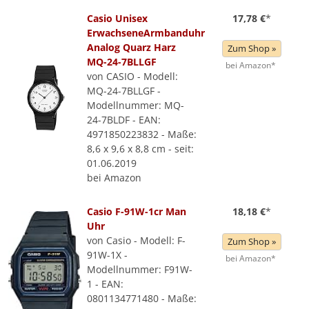
Casio Unisex
17,78 €
*
ErwachseneArmbanduhr
Analog Quarz Harz
Zum Shop »
MQ-24-7BLLGF
bei Amazon*
von CASIO - Modell:
MQ-24-7BLLGF -
Modellnummer: MQ-
24-7BLDF - EAN:
4971850223832 - Maße:
8,6 x 9,6 x 8,8 cm - seit:
01.06.2019
bei Amazon
Casio F-91W-1cr Man
18,18 €
*
Uhr
von Casio - Modell: F-
Zum Shop »
91W-1X -
bei Amazon*
Modellnummer: F91W-
1 - EAN:
0801134771480 - Maße: