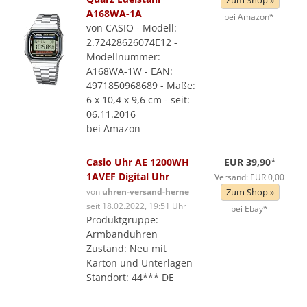
Zum Shop »
A168WA-1A
bei Amazon*
von CASIO - Modell:
2.72428626074E12 -
Modellnummer:
A168WA-1W - EAN:
4971850968689 - Maße:
6 x 10,4 x 9,6 cm - seit:
06.11.2016
bei Amazon
Casio Uhr AE 1200WH
EUR 39,90
*
1AVEF Digital Uhr
Versand: EUR 0,00
von
uhren-versand-herne
Zum Shop »
seit 18.02.2022, 19:51 Uhr
bei Ebay*
Produktgruppe:
Armbanduhren
Zustand: Neu mit
Karton und Unterlagen
Standort: 44*** DE