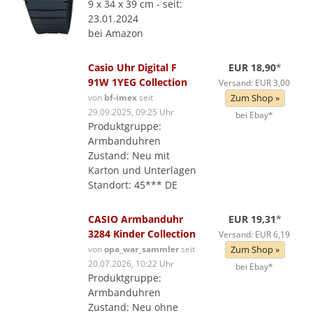
9 x 34 x 39 cm - seit:
23.01.2024
bei Amazon
Casio Uhr Digital F
EUR 18,90
*
91W 1YEG Collection
Versand: EUR 3,00
von
bf-imex
seit
Zum Shop »
29.09.2025, 09:25 Uhr
bei Ebay*
Produktgruppe:
Armbanduhren
Zustand: Neu mit
Karton und Unterlagen
Standort: 45*** DE
CASIO Armbanduhr
EUR 19,31
*
3284 Kinder Collection
Versand: EUR 6,19
von
opa_war_sammler
seit
Zum Shop »
20.07.2026, 10:22 Uhr
bei Ebay*
Produktgruppe:
Armbanduhren
Zustand: Neu ohne