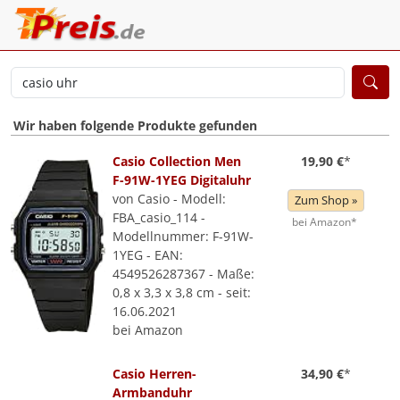
Wir haben folgende Produkte gefunden
Casio Collection Men
19,90 €
*
F-91W-1YEG Digitaluhr
von Casio - Modell:
Zum Shop »
FBA_casio_114 -
bei Amazon*
Modellnummer: F-91W-
1YEG - EAN:
4549526287367 - Maße:
0,8 x 3,3 x 3,8 cm - seit:
16.06.2021
bei Amazon
Casio Herren-
34,90 €
*
Armbanduhr