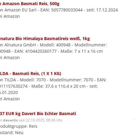
y Amazon Basmati Reis, 500g
on Amazon EU Sarl - EAN: 5057780033044 - seit: 17.12.2024
ei Amazon
lnatura Bio Himalaya Basmatireis weiß, 1kg
on Alnatura GmbH - Modell: 400948 - Modellnummer:
00948 - EAN: 4104420260177 - Maße: 7 x 11 x 16 cm
ei Amazon
ILDA - Basmati Reis, (1 X 1 KG)
on TILDA - Modell: 7070 - Modellnummer: 7070 - EAN:
011157630274 - Maße: 37,6 x 110,4 x 20 cm - seit:
6.01.2020
ei Amazon
 37 EUR kg Davert Bio Echter Basmati
on
davartis
seit 22.10.2025, 08:36 Uhr
roduktgruppe: Reis
ustand: Neu