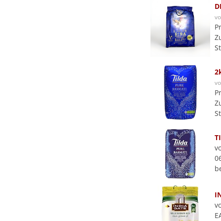
D
v
P
Z
S
2
v
P
Z
S
T
v
0
b
I
v
E