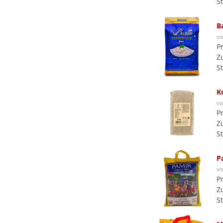
S
B
v
P
Z
S
K
v
P
Z
S
P
v
P
Z
S