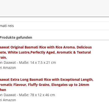
 Produkte gefunden
aawat Original Basmati Rice with Rice Aroma, Delicious
aste, White Lustre,Perfectly Aged, Aromatic & Textural
rain,
on Daawat - Maße: 14 x 7,5 x 21 cm
ei Amazon
aawat Extra Long Basmati Rice with Exceptional Length,
romatic Flavour, Fluffy Grains, Elongates up to 24mm
hen
on Daawat - Maße: 78 x 12 x 46 cm
ei Amazon