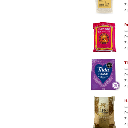
Z
S
R
v
P
Z
S
T
v
P
Z
S
H
v
P
Z
S