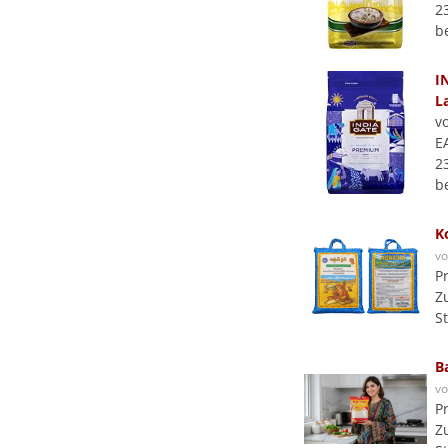
2
b
I
L
v
E
2
b
K
v
P
Z
S
B
v
P
Z