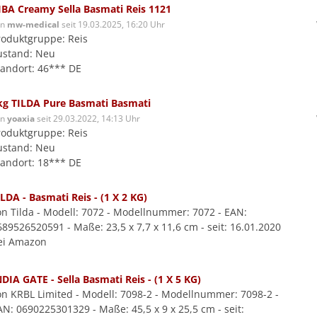
IBA Creamy Sella Basmati Reis 1121
on
mw-medical
seit 19.03.2025, 16:20 Uhr
roduktgruppe: Reis
ustand: Neu
tandort: 46*** DE
kg TILDA Pure Basmati Basmati
on
yoaxia
seit 29.03.2022, 14:13 Uhr
roduktgruppe: Reis
ustand: Neu
tandort: 18*** DE
ILDA - Basmati Reis - (1 X 2 KG)
on Tilda - Modell: 7072 - Modellnummer: 7072 - EAN:
689526520591 - Maße: 23,5 x 7,7 x 11,6 cm - seit: 16.01.2020
ei Amazon
NDIA GATE - Sella Basmati Reis - (1 X 5 KG)
on KRBL Limited - Modell: 7098-2 - Modellnummer: 7098-2 -
AN: 0690225301329 - Maße: 45,5 x 9 x 25,5 cm - seit: