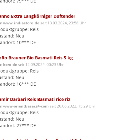
tandort: 79*** DE
anno Extra Langkörniger Duftender
on
www_indiastore_de
seit 13.03.2024, 23:58 Uhr
roduktgruppe: Reis
ustand: Neu
tandort: 10*** DE
oRo Brauner Bio Basmati Reis 5 kg
on
koro-de
seit 12.09.2024, 00:23 Uhr
roduktgruppe: Reis
ustand: Neu
tandort: 16*** DE
amir Darbari Reis Basmati rice riz
on
www-orientbasar24-com
seit 26.06.2022, 15:29 Uhr
roduktgruppe: Reis
ustand: Neu
tandort: 27*** DE