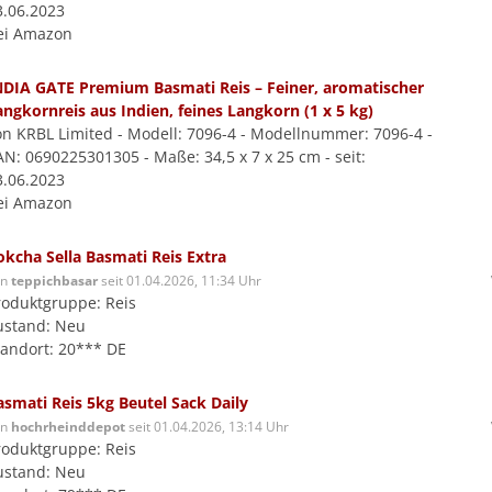
3.06.2023
ei Amazon
NDIA GATE Premium Basmati Reis – Feiner, aromatischer
angkornreis aus Indien, feines Langkorn (1 x 5 kg)
on KRBL Limited - Modell: 7096-4 - Modellnummer: 7096-4 -
AN: 0690225301305 - Maße: 34,5 x 7 x 25 cm - seit:
3.06.2023
ei Amazon
okcha Sella Basmati Reis Extra
on
teppichbasar
seit 01.04.2026, 11:34 Uhr
roduktgruppe: Reis
ustand: Neu
tandort: 20*** DE
asmati Reis 5kg Beutel Sack Daily
on
hochrheinddepot
seit 01.04.2026, 13:14 Uhr
roduktgruppe: Reis
ustand: Neu