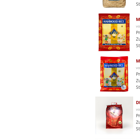
S
M
v
P
Z
S
M
v
P
Z
S
D
v
P
Z
S