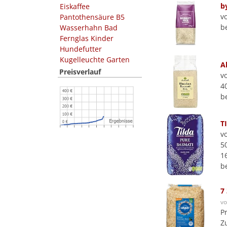
b
Eiskaffee
v
Pantothensäure B5
b
Wasserhahn Bad
Fernglas Kinder
Hundefutter
Kugelleuchte Garten
A
Preisverlauf
v
4
b
T
v
5
1
b
7
v
P
Z