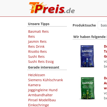
Unsere Tipps
Produktsuche
Basmati Reis
Reis
Wir haben folgende
Jasmin Reis
D
Reis Drink
T
Risotto Reis
G
Sushi Reis
v
Sushi Reis Essig
b
Gerade interessant
Heizkissen
D
Siemens Kühlschrank
A
Kamera
w
Joggingleine Hund
v
Armbandhalter
b
Pinsel Modellbau
Einkochringe