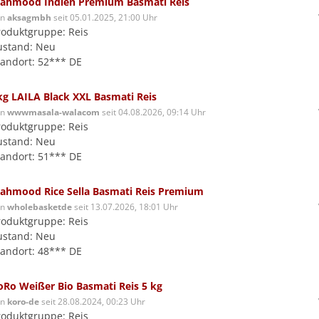
ahmood Indien Premium Basmati Reis
on
aksagmbh
seit 05.01.2025, 21:00 Uhr
roduktgruppe: Reis
ustand: Neu
tandort: 52*** DE
kg LAILA Black XXL Basmati Reis
on
wwwmasala-walacom
seit 04.08.2026, 09:14 Uhr
roduktgruppe: Reis
ustand: Neu
tandort: 51*** DE
ahmood Rice Sella Basmati Reis Premium
on
wholebasketde
seit 13.07.2026, 18:01 Uhr
roduktgruppe: Reis
ustand: Neu
tandort: 48*** DE
oRo Weißer Bio Basmati Reis 5 kg
on
koro-de
seit 28.08.2024, 00:23 Uhr
roduktgruppe: Reis