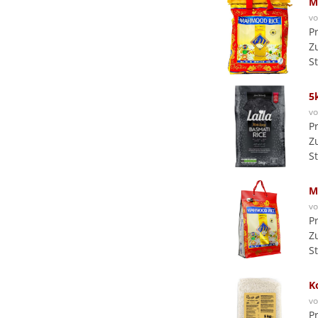
M
v
P
Z
S
5
v
P
Z
S
M
v
P
Z
S
K
v
P