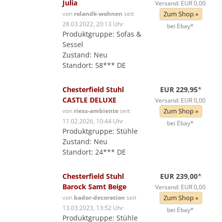
Julia
Versand: EUR 0,00
von
rolandk-wohnen
seit
Zum Shop »
28.03.2022, 20:13 Uhr
bei Ebay*
Produktgruppe: Sofas &
Sessel
Zustand: Neu
Standort: 58*** DE
Chesterfield Stuhl
EUR 229,95
*
CASTLE DELUXE
Versand: EUR 0,00
von
riess-ambiente
seit
Zum Shop »
11.02.2026, 10:44 Uhr
bei Ebay*
Produktgruppe: Stühle
Zustand: Neu
Standort: 24*** DE
Chesterfield Stuhl
EUR 239,00
*
Barock Samt Beige
Versand: EUR 0,00
von
bador-decoration
seit
Zum Shop »
13.03.2023, 13:52 Uhr
bei Ebay*
Produktgruppe: Stühle