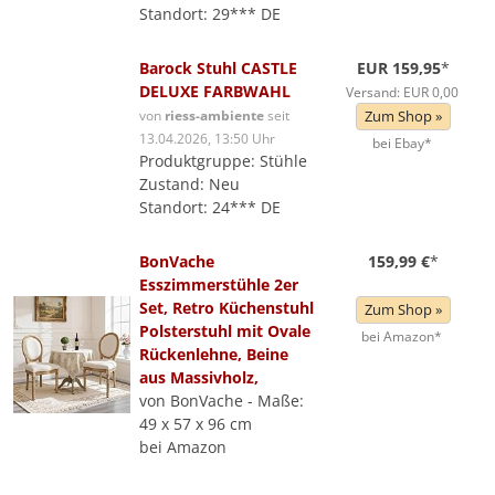
Standort: 29*** DE
Barock Stuhl CASTLE
EUR 159,95
*
DELUXE FARBWAHL
Versand: EUR 0,00
von
riess-ambiente
seit
Zum Shop »
13.04.2026, 13:50 Uhr
bei Ebay*
Produktgruppe: Stühle
Zustand: Neu
Standort: 24*** DE
BonVache
159,99 €
*
Esszimmerstühle 2er
Set, Retro Küchenstuhl
Zum Shop »
Polsterstuhl mit Ovale
bei Amazon*
Rückenlehne, Beine
aus Massivholz,
von BonVache - Maße:
49 x 57 x 96 cm
bei Amazon