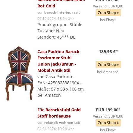
Rot Gold
Versand: EUR 0,00
von
barock-interieur
seit
Zum Shop »
07.10.2024, 13:54 Uhr
bei Ebay*
Produktgruppe: Stühle
Zustand: Neu
Standort: 46*** DE
Casa Padrino Barock
189,95 €
*
Esszimmer Stuhl
Union Jack/Braun -
Zum Shop »
Möbel Antik Stil
bei Amazon*
von Casa Padrino -
EAN: 4250828381904 -
Maße: 57 x 53 x 108 cm
bei Amazon
F3c Barockstuhl Gold
EUR 199,00
*
Stoff bordeauxe
Versand: EUR 0,00
von
rolandk-wohnen
seit
Zum Shop »
04.04.2024, 19:26 Uhr
bei Ebay*