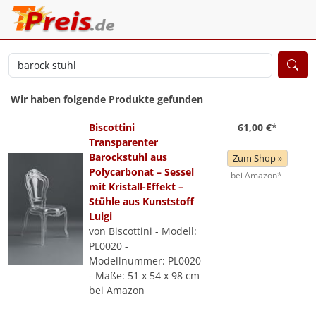
Wir haben folgende Produkte gefunden
Biscottini
61,00 €
*
Transparenter
Barockstuhl aus
Zum Shop »
Polycarbonat – Sessel
bei Amazon*
mit Kristall-Effekt –
Stühle aus Kunststoff
Luigi
von Biscottini - Modell:
PL0020 -
Modellnummer: PL0020
- Maße: 51 x 54 x 98 cm
bei Amazon