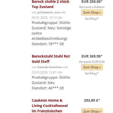
Barock stuhle 2 stück
EUR 250,00
*
Top Zustand
Versand s.Auktion
von
prinzessin_eva
seit
Zum Shop »
06.01.2025, 10:13 Uhr
bei Ebay*
Produktgruppe: Stühle
Zustand: Neu: Sonstige
(siehe
Artikelbeschreibung)
Standort: 78*** DE
Barockstuhl Stuhl Rot
EUR 269,90
*
Gold Stoff
Versand: EUR 0,00
von
barock-interieur
seit
Zum Shop »
23.02.2026, 12:01 Uhr
bei Ebay*
Produktgruppe: Stühle
Zustand: Neu
Standort: 46*** DE
CasAmin Home &
293,89 €
*
Living Cocktailsessel
im Französischen
Zum Shop »