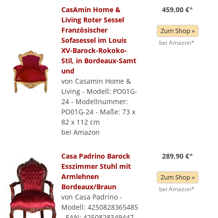
CasAmin Home &
459,00 €
*
Living Roter Sessel
Französischer
Zum Shop »
Sofasessel im Louis
bei Amazon*
XV-Barock-Rokoko-
Stil, in Bordeaux-Samt
und
von Casamin Home &
Living - Modell: PO01G-
24 - Modellnummer:
PO01G-24 - Maße: 73 x
82 x 112 cm
bei Amazon
Casa Padrino Barock
289,90 €
*
Esszimmer Stuhl mit
Armlehnen
Zum Shop »
Bordeaux/Braun
bei Amazon*
von Casa Padrino -
Modell: 4250828365485
- EAN: 4250828349447 -