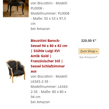
von Biscottini - Modell:
PL0008 -
Modellnummer: PL0008
- Maße: 50 x 53 x 97,5
cm
bei Amazon
Biscottini Barock-
320,00 €
*
Sessel 94 x 80 x 82 cm
| Stühle Luigi XVI
Zum Shop »
Antik Gold |
bei Amazon*
Französischer Stil |
Sessel Schlafzimmer
aus
von Biscottini - Modell:
L6343-2-SE -
Modellnummer: L6343-
2-SE - Maße: 80 x 80 x
94 cm
bei Amazon