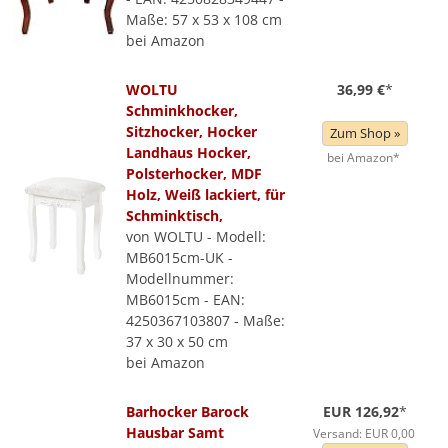
Maße: 57 x 53 x 108 cm
bei Amazon
WOLTU
36,99 €
*
Schminkhocker,
Sitzhocker, Hocker
Zum Shop »
Landhaus Hocker,
bei Amazon*
Polsterhocker, MDF
Holz, Weiß lackiert, für
Schminktisch,
von WOLTU - Modell:
MB6015cm-UK -
Modellnummer:
MB6015cm - EAN:
4250367103807 - Maße:
37 x 30 x 50 cm
bei Amazon
Barhocker Barock
EUR 126,92
*
Hausbar Samt
Versand: EUR 0,00