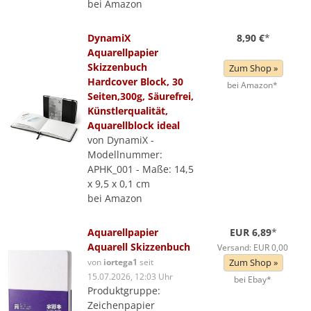
bei Amazon
DynamiX
8,90 €
*
Aquarellpapier
Skizzenbuch
Zum Shop »
Hardcover Block, 30
bei Amazon*
Seiten,300g, Säurefrei,
Künstlerqualität,
Aquarellblock ideal
von DynamiX -
Modellnummer:
APHK_001 - Maße: 14,5
x 9,5 x 0,1 cm
bei Amazon
Aquarellpapier
EUR 6,89
*
Aquarell Skizzenbuch
Versand: EUR 0,00
von
iortega1
seit
Zum Shop »
15.07.2026, 12:03 Uhr
bei Ebay*
Produktgruppe:
Zeichenpapier