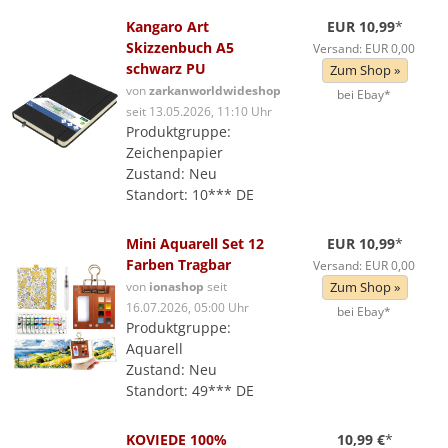
Kangaro Art
EUR 10,99
*
Skizzenbuch A5
Versand: EUR 0,00
schwarz PU
Zum Shop »
von
zarkanworldwideshop
bei Ebay*
seit 13.05.2026, 11:10 Uhr
Produktgruppe:
Zeichenpapier
Zustand: Neu
Standort: 10*** DE
Mini Aquarell Set 12
EUR 10,99
*
Farben Tragbar
Versand: EUR 0,00
von
ionashop
seit
Zum Shop »
16.07.2026, 05:00 Uhr
bei Ebay*
Produktgruppe:
Aquarell
Zustand: Neu
Standort: 49*** DE
KOVIEDE 100%
10,99 €
*