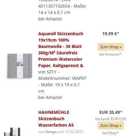
4011367102654 - Maße:
14 x 14 x 0,1 cm
bei Amazon
Aquarell Skizzenbuch
19,99 €
*
19x19cm 100%
Baumwolle - 30 Blatt
Zum Shop »
300g/M² Säurefreis
bei Amazon*
Premium Watercolor
Paper, Kaltgepresst &
von SZTY -
Modellnummer: WAP07
- Maße: 19 x 19 x 0,1
cm
bei Amazon
HAHNEMÜHLE
EUR 20,49
*
Skizzenbuch
Versand: EUR 0,00
Wasserfarben A5
Zum Shop »
von
itenga
seit 12.02.2021,
bei Ebay*