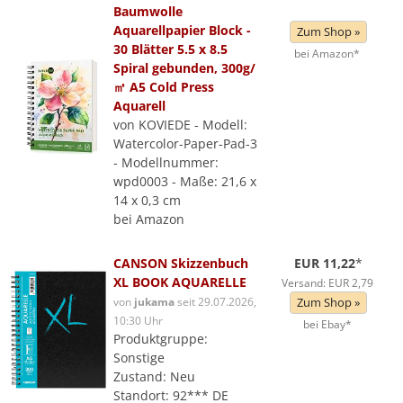
Baumwolle
Aquarellpapier Block -
Zum Shop »
30 Blätter 5.5 x 8.5
bei Amazon*
Spiral gebunden, 300g/
㎡ A5 Cold Press
Aquarell
von KOVIEDE - Modell:
Watercolor-Paper-Pad-3
- Modellnummer:
wpd0003 - Maße: 21,6 x
14 x 0,3 cm
bei Amazon
CANSON Skizzenbuch
EUR 11,22
*
XL BOOK AQUARELLE
Versand: EUR 2,79
von
jukama
seit 29.07.2026,
Zum Shop »
10:30 Uhr
bei Ebay*
Produktgruppe:
Sonstige
Zustand: Neu
Standort: 92*** DE