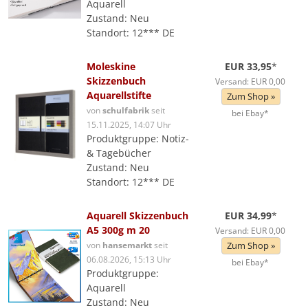
Aquarell
Zustand: Neu
Standort: 12*** DE
Moleskine
EUR 33,95
*
Skizzenbuch
Versand: EUR 0,00
Aquarellstifte
Zum Shop »
von
schulfabrik
seit
bei Ebay*
15.11.2025, 14:07 Uhr
Produktgruppe: Notiz-
& Tagebücher
Zustand: Neu
Standort: 12*** DE
Aquarell Skizzenbuch
EUR 34,99
*
A5 300g m 20
Versand: EUR 0,00
von
hansemarkt
seit
Zum Shop »
06.08.2026, 15:13 Uhr
bei Ebay*
Produktgruppe:
Aquarell
Zustand: Neu