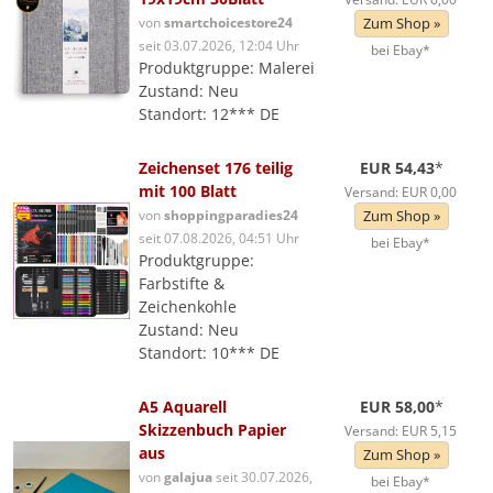
von
smartchoicestore24
Zum Shop »
seit 03.07.2026, 12:04 Uhr
bei Ebay*
Produktgruppe: Malerei
Zustand: Neu
Standort: 12*** DE
Zeichenset 176 teilig
EUR 54,43
*
mit 100 Blatt
Versand: EUR 0,00
von
shoppingparadies24
Zum Shop »
seit 07.08.2026, 04:51 Uhr
bei Ebay*
Produktgruppe:
Farbstifte &
Zeichenkohle
Zustand: Neu
Standort: 10*** DE
A5 Aquarell
EUR 58,00
*
Skizzenbuch Papier
Versand: EUR 5,15
aus
Zum Shop »
von
galajua
seit 30.07.2026,
bei Ebay*