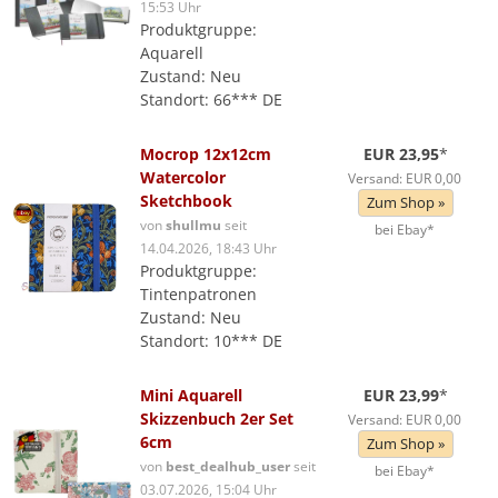
15:53 Uhr
Produktgruppe:
Aquarell
Zustand: Neu
Standort: 66*** DE
Mocrop 12x12cm
EUR 23,95
*
Watercolor
Versand: EUR 0,00
Sketchbook
Zum Shop »
von
shullmu
seit
bei Ebay*
14.04.2026, 18:43 Uhr
Produktgruppe:
Tintenpatronen
Zustand: Neu
Standort: 10*** DE
Mini Aquarell
EUR 23,99
*
Skizzenbuch 2er Set
Versand: EUR 0,00
6cm
Zum Shop »
von
best_dealhub_user
seit
bei Ebay*
03.07.2026, 15:04 Uhr