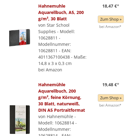
Hahnemuhle
18,47 €
*
Aquarellbuch, A5, 200
g/m², 30 Blatt
Zum Shop »
von Star School
bei Amazon*
Supplies - Modell:
10628811 -
Modellnummer:
10628811 - EAN:
4011367100438 - Maße:
14,8 x 3 x 0,3 cm
bei Amazon
Hahnemühle
19,48 €
*
Aquarellbuch, 200
g/m², feine Körnung,
Zum Shop »
30 Blatt, naturweiß,
bei Amazon*
DIN A5 Portraitformat
von Hahnemühle -
Modell: 10628814 -
Modellnummer:
10628814 - EAN: