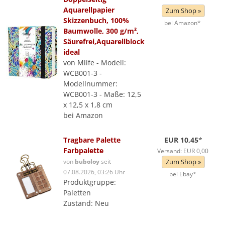
Aquarellpapier
Zum Shop »
Skizzenbuch, 100%
bei Amazon*
Baumwolle, 300 g/m²,
Säurefrei,Aquarellblock
ideal
von Mlife - Modell:
WCB001-3 -
Modellnummer:
WCB001-3 - Maße: 12,5
x 12,5 x 1,8 cm
bei Amazon
Tragbare Palette
EUR 10,45
*
Farbpalette
Versand: EUR 0,00
von
buboloy
seit
Zum Shop »
07.08.2026, 03:26 Uhr
bei Ebay*
Produktgruppe:
Paletten
Zustand: Neu