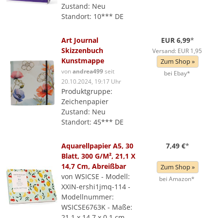
Zustand: Neu
Standort: 10*** DE
Art Journal
EUR 6,99
*
Skizzenbuch
Versand: EUR 1,95
Kunstmappe
Zum Shop »
von
andrea499
seit
bei Ebay*
20.10.2024, 19:17 Uhr
Produktgruppe:
Zeichenpapier
Zustand: Neu
Standort: 45*** DE
Aquarellpapier A5, 30
7,49 €
*
Blatt, 300 G/M², 21,1 X
14,7 Cm, Abreißbar
Zum Shop »
von WSICSE - Modell:
bei Amazon*
XXIN-ershi1jmq-114 -
Modellnummer:
WSICSE6763K - Maße:
21,1 x 14,7 x 0,1 cm