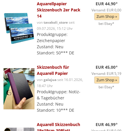
Aquarellpapier
EUR 44,90
*
Skizzenbuch 2er Pack
Versand: EUR 0,00
14
Zum Shop »
von
tavakoli_store
seit
bei Ebay*
09.07.2026, 15:12 Uhr
Produktgruppe:
Zeichenpapier
Zustand: Neu
Standort: 50*** DE
Skizzenbuch für
EUR 45,00
*
Aquarell Papier
Versand: EUR 5,19
von
galajua
seit 16.01.2026,
Zum Shop »
18:47 Uhr
bei Ebay*
Produktgruppe: Notiz-
& Tagebücher
Zustand: Neu
Standort: 10*** DE
Aquarell Skizzenbuch
EUR 46,99
*
19x19cm 30Blatt
Versand: EUR 0,00