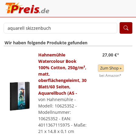
Wir haben folgende Produkte gefunden
Hahnemühle
27,00 €
*
Watercolour Book
100% Cotton, 250g/m²,
Zum Shop »
matt,
bei Amazon*
oberflächengeleimt, 30
Blatt/60 Seiten,
Aquarellbuch (A5 -
von Hahnemühle -
Modell: 10625352 -
Modellnummer:
10625352 - EAN:
4011367115975 - Maße:
21 x 14,8 x 0,1 cm