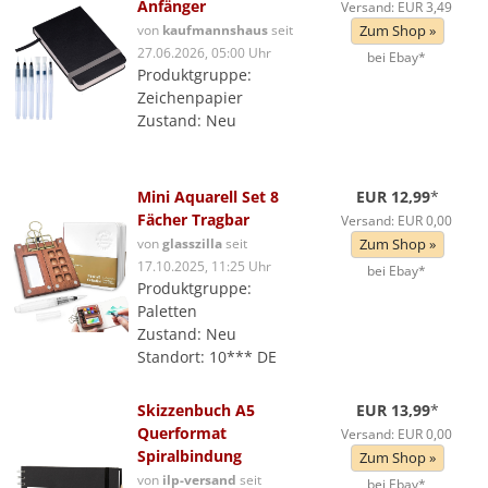
Anfänger
Versand: EUR 3,49
von
kaufmannshaus
seit
Zum Shop »
27.06.2026, 05:00 Uhr
bei Ebay*
Produktgruppe:
Zeichenpapier
Zustand: Neu
Mini Aquarell Set 8
EUR 12,99
*
Fächer Tragbar
Versand: EUR 0,00
von
glasszilla
seit
Zum Shop »
17.10.2025, 11:25 Uhr
bei Ebay*
Produktgruppe:
Paletten
Zustand: Neu
Standort: 10*** DE
Skizzenbuch A5
EUR 13,99
*
Querformat
Versand: EUR 0,00
Spiralbindung
Zum Shop »
von
ilp-versand
seit
bei Ebay*