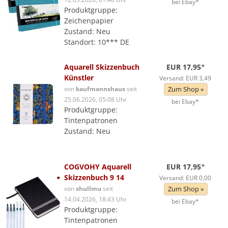
bei Ebay*
Produktgruppe:
Zeichenpapier
Zustand: Neu
Standort: 10*** DE
Aquarell Skizzenbuch
EUR 17,95
*
Künstler
Versand: EUR 3,49
von
kaufmannshaus
seit
Zum Shop »
25.06.2026, 05:08 Uhr
bei Ebay*
Produktgruppe:
Tintenpatronen
Zustand: Neu
COGVOHY Aquarell
EUR 17,95
*
Skizzenbuch 9 14
Versand: EUR 0,00
von
shullmu
seit
Zum Shop »
14.04.2026, 18:43 Uhr
bei Ebay*
Produktgruppe:
Tintenpatronen