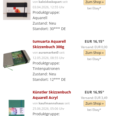
von
kaleidoskopart
seit
Zum Shop »
03.04.2026, 12:55 Uhr
bei Ebay*
Produktgruppe:
Aquarell
Zustand: Neu
Standort: 30*** DE
tumuarta Aquarell
EUR 16,15
*
Skizzenbuch 300g
Versand: EUR 0,00
von
auramarket0
seit
Zum Shop »
12.05.2026, 08:55 Uhr
bei Ebay*
Produktgruppe:
Tintenpatronen
Zustand: Neu
Standort: 12*** DE
Künstler Skizzenbuch
EUR 16,95
*
Aquarell Acryl
Versand: EUR 3,49
von
kaufmannshaus
seit
Zum Shop »
25.06.2026, 05:06 Uhr
bei Ebay*
Produktgruppe: