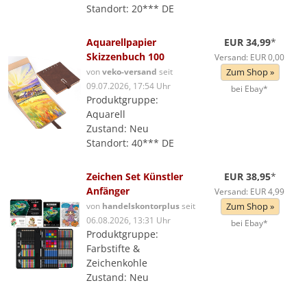
Standort: 20*** DE
Aquarellpapier
EUR 34,99
*
Skizzenbuch 100
Versand: EUR 0,00
von
veko-versand
seit
Zum Shop »
09.07.2026, 17:54 Uhr
bei Ebay*
Produktgruppe:
Aquarell
Zustand: Neu
Standort: 40*** DE
Zeichen Set Künstler
EUR 38,95
*
Anfänger
Versand: EUR 4,99
von
handelskontorplus
seit
Zum Shop »
06.08.2026, 13:31 Uhr
bei Ebay*
Produktgruppe:
Farbstifte &
Zeichenkohle
Zustand: Neu