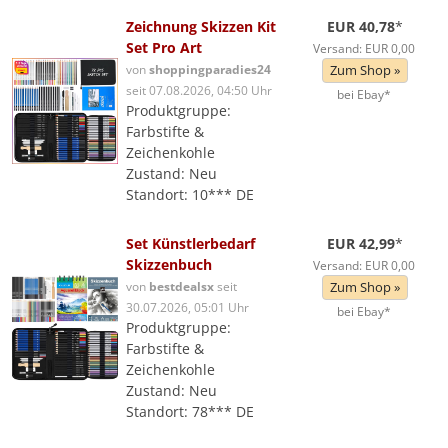
Zeichnung Skizzen Kit
EUR 40,78
*
Set Pro Art
Versand: EUR 0,00
von
shoppingparadies24
Zum Shop »
seit 07.08.2026, 04:50 Uhr
bei Ebay*
Produktgruppe:
Farbstifte &
Zeichenkohle
Zustand: Neu
Standort: 10*** DE
Set Künstlerbedarf
EUR 42,99
*
Skizzenbuch
Versand: EUR 0,00
von
bestdealsx
seit
Zum Shop »
30.07.2026, 05:01 Uhr
bei Ebay*
Produktgruppe:
Farbstifte &
Zeichenkohle
Zustand: Neu
Standort: 78*** DE