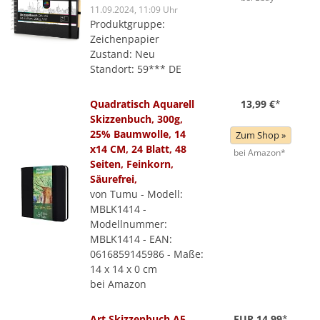
11.09.2024, 11:09 Uhr
Produktgruppe:
Zeichenpapier
Zustand: Neu
Standort: 59*** DE
Quadratisch Aquarell
13,99 €
*
Skizzenbuch, 300g,
25% Baumwolle, 14
Zum Shop »
x14 CM, 24 Blatt, 48
bei Amazon*
Seiten, Feinkorn,
Säurefrei,
von Tumu - Modell:
MBLK1414 -
Modellnummer:
MBLK1414 - EAN:
0616859145986 - Maße:
14 x 14 x 0 cm
bei Amazon
Art Skizzenbuch A5
EUR 14,99
*