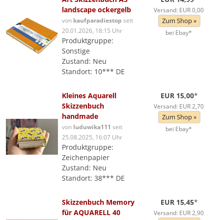
landscape ockergelb
Versand: EUR 0,00
von
kaufparadiestop
seit
Zum Shop »
20.01.2026, 18:15 Uhr
bei Ebay*
Produktgruppe:
Sonstige
Zustand: Neu
Standort: 10*** DE
Kleines Aquarell
EUR 15,00
*
Skizzenbuch
Versand: EUR 2,70
handmade
Zum Shop »
von
luduwika111
seit
bei Ebay*
25.08.2025, 16:07 Uhr
Produktgruppe:
Zeichenpapier
Zustand: Neu
Standort: 38*** DE
Skizzenbuch Memory
EUR 15,45
*
für AQUARELL 40
Versand: EUR 2,90