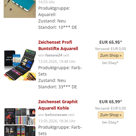
14:53 Uhr
Produktgruppe:
Aquarell
Zustand: Neu
Standort: 10*** DE
Zeichenset Profi
EUR 65,95
*
Buntstifte Aquarell
Versand: EUR 0,00
von
fastora24
seit
Zum Shop »
13.05.2026, 19:48 Uhr
bei Ebay*
Produktgruppe: Farb-
Sets
Zustand: Neu
Standort: 33*** DE
Zeichenset Graphit
EUR 65,99
*
Aquarell Kohle
Versand: EUR 0,00
von
belinciecom
seit
Zum Shop »
13.05.2026, 18:36 Uhr
bei Ebay*
Produktgruppe: Farb-
Sets