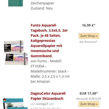
Zeichenpapier
Zustand: Neu
Funto Aquarell-
16,99 €
*
Tagebuch, 3,5x5,5, 2er
Pack, je 48 Seiten,
Zum Shop »
kaltgepresstes
bei Amazon*
Aquarellpapier mit
Innentasche und
Gummiband,
von Funto - Modell:
FT1035A -
Modellnummer: black -
Maße: 2,5 x 2,5 x 1,3 cm
bei Amazon
DagouColor Aquarell
EUR 17,49
*
Papier Skizzenbuch
Versand: EUR 0,00
von
iortega1
seit
Zum Shop »
12.05.2026, 01:48 Uhr