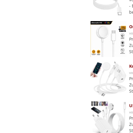
-
b
O
v
P
Z
S
K
v
P
Z
S
U
v
P
Z
S