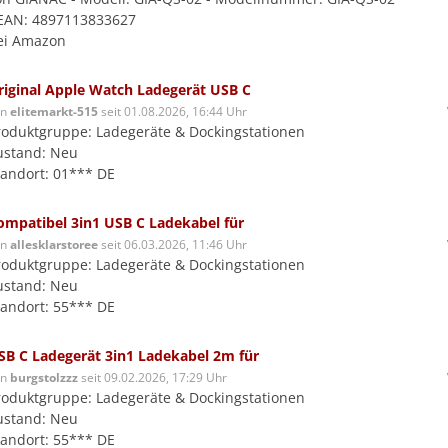
 EAN: 4897113833627
ei Amazon
riginal Apple Watch Ladegerät USB C
on
elitemarkt-515
seit 01.08.2026, 16:44 Uhr
roduktgruppe: Ladegeräte & Dockingstationen
ustand: Neu
tandort: 01*** DE
ompatibel 3in1 USB C Ladekabel für
on
allesklarstoree
seit 06.03.2026, 11:46 Uhr
roduktgruppe: Ladegeräte & Dockingstationen
ustand: Neu
tandort: 55*** DE
SB C Ladegerät 3in1 Ladekabel 2m für
on
burgstolzzz
seit 09.02.2026, 17:29 Uhr
roduktgruppe: Ladegeräte & Dockingstationen
ustand: Neu
tandort: 55*** DE