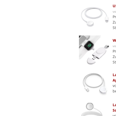
U
v
P
Z
S
W
v
P
Z
S
L
A
v
b
L
S
v