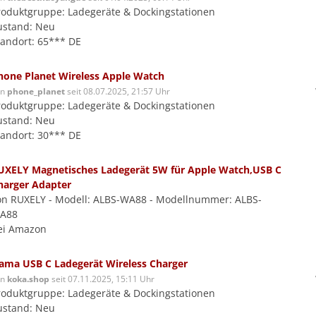
roduktgruppe: Ladegeräte & Dockingstationen
ustand: Neu
tandort: 65*** DE
hone Planet Wireless Apple Watch
on
phone_planet
seit 08.07.2025, 21:57 Uhr
roduktgruppe: Ladegeräte & Dockingstationen
ustand: Neu
tandort: 30*** DE
UXELY Magnetisches Ladegerät 5W für Apple Watch,USB C
harger Adapter
on RUXELY - Modell: ALBS-WA88 - Modellnummer: ALBS-
A88
ei Amazon
ama USB C Ladegerät Wireless Charger
on
koka.shop
seit 07.11.2025, 15:11 Uhr
roduktgruppe: Ladegeräte & Dockingstationen
ustand: Neu