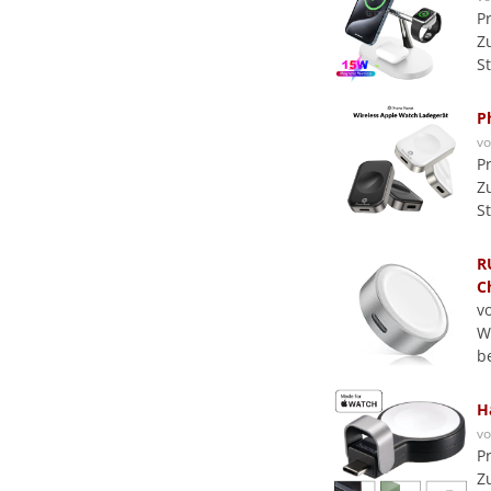
P
Z
S
P
v
P
Z
S
R
C
v
W
b
H
v
P
Z