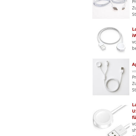
P
Z
S
L
i
v
b
A
v
P
Z
S
L
U
fü
v
s