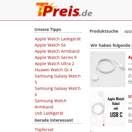
Unsere Tipps
Produktsuche
Apple Watch Ladegerät
Apple Watch Se
Wir haben folgende
Apple Watch Armband
A
Apple Watch Series 9
Apple Watch Ultra 2
v
P
Huawei Watch Gt 4
Z
Samsung Galaxy Watch
S
5
Samsung Galaxy Watch
6
U
Samsung Watch
v
Armband
P
Usb Ladegerät
Z
Gerade interessant
S
Töpferset