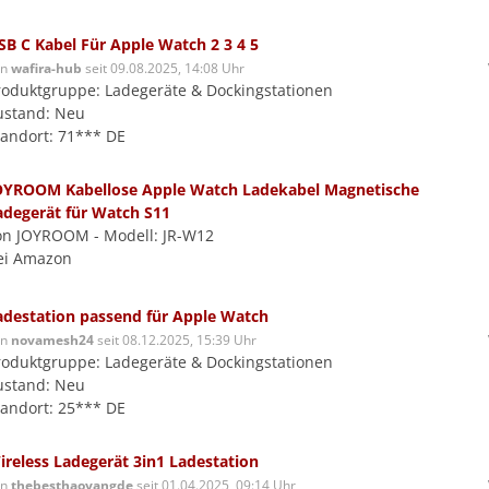
SB C Kabel Für Apple Watch 2 3 4 5
on
wafira-hub
seit 09.08.2025, 14:08 Uhr
roduktgruppe: Ladegeräte & Dockingstationen
ustand: Neu
tandort: 71*** DE
OYROOM Kabellose Apple Watch Ladekabel Magnetische
adegerät für Watch S11
on JOYROOM - Modell: JR-W12
ei Amazon
adestation passend für Apple Watch
on
novamesh24
seit 08.12.2025, 15:39 Uhr
roduktgruppe: Ladegeräte & Dockingstationen
ustand: Neu
tandort: 25*** DE
ireless Ladegerät 3in1 Ladestation
on
thebesthaoyangde
seit 01.04.2025, 09:14 Uhr