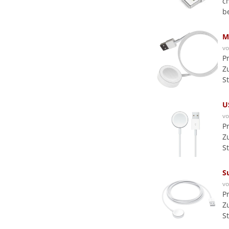
c
b
M
v
P
Z
S
U
v
P
Z
S
S
v
P
Z
S