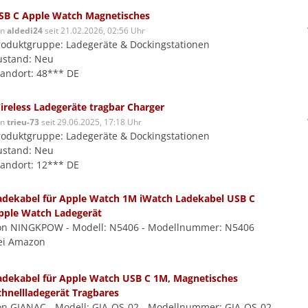
SB C Apple Watch Magnetisches
on
aldedi24
seit 21.02.2026, 02:56 Uhr
roduktgruppe: Ladegeräte & Dockingstationen
ustand: Neu
tandort: 48*** DE
ireless Ladegeräte tragbar Charger
on
trieu-73
seit 29.06.2025, 17:18 Uhr
roduktgruppe: Ladegeräte & Dockingstationen
ustand: Neu
tandort: 12*** DE
adekabel für Apple Watch 1M iWatch Ladekabel USB C
pple Watch Ladegerät
on NINGKPOW - Modell: N5406 - Modellnummer: N5406
ei Amazon
adekabel für Apple Watch USB C 1M, Magnetisches
chnellladegerät Tragbares
on GIANAC - Modell: GIA-QS-02 - Modellnummer: GIA-QS-02