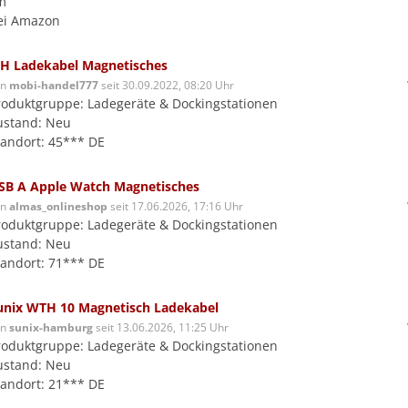
m
ei Amazon
H Ladekabel Magnetisches
on
mobi-handel777
seit 30.09.2022, 08:20 Uhr
roduktgruppe: Ladegeräte & Dockingstationen
ustand: Neu
tandort: 45*** DE
SB A Apple Watch Magnetisches
on
almas_onlineshop
seit 17.06.2026, 17:16 Uhr
roduktgruppe: Ladegeräte & Dockingstationen
ustand: Neu
tandort: 71*** DE
unix WTH 10 Magnetisch Ladekabel
on
sunix-hamburg
seit 13.06.2026, 11:25 Uhr
roduktgruppe: Ladegeräte & Dockingstationen
ustand: Neu
tandort: 21*** DE