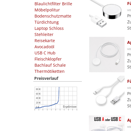
F
Blaulichtfilter Brille
Möbelpolitur
v
P
Bodenschutzmatte
Z
Türdichtung
S
Laptop Schloss
Stehleiter
Reisekarte
A
Avocadoöl
v
USB C Hub
P
Fleischklopfer
Z
Bachlauf Schale
S
Thermötiketten
Preisverlauf
F
v
P
Z
S
A
v