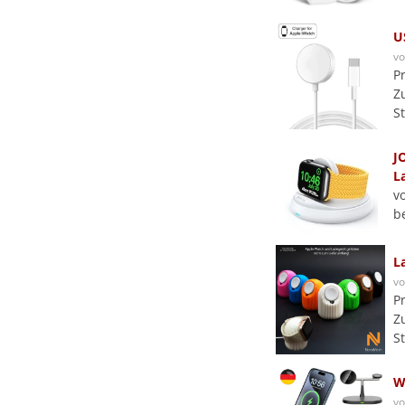
U
v
P
Z
S
J
L
v
b
L
v
P
Z
S
W
v