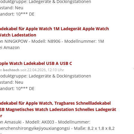
roduktgruppe: Ladegeräte & Dockingstationen
ustand: Neu
tandort: 10*** DE
adekabel für Apple Watch 1M Ladegerät Apple Watch
Watch Ladestation
on NINGKPOW - Modell: N8906 - Modellnummer: 1M
ei Amazon
pple Watch Ladekabel USB A USB C
on
bechtech
seit 22.04.2026, 12:10 Uhr
roduktgruppe: Ladegeräte & Dockingstationen
ustand: Neu
tandort: 10*** DE
adekabel für Apple Watch, Tragbares Schnellladekabel
SB Magnetisches Watch Ladestation Schnelles Ladegerät
r
on Amasuki - Modell: AK003 - Modellnummer:
henzhenshirongyikejiyouxiangongsi - Maße: 8,2 x 1,8 x 8,2