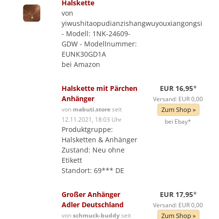
Halskette
von
yiwushitaopudianzishangwuyouxiangongsi
- Modell: 1NK-24609-
GDW - Modellnummer:
EUNK30GD1A
bei Amazon
Halskette mit Pärchen
EUR 16,95
*
Anhänger
Versand: EUR 0,00
von
mabuti.store
seit
Zum Shop »
12.11.2021, 18:03 Uhr
bei Ebay*
Produktgruppe:
Halsketten & Anhänger
Zustand: Neu ohne
Etikett
Standort: 69*** DE
Großer Anhänger
EUR 17,95
*
Adler Deutschland
Versand: EUR 0,00
von
schmuck-buddy
seit
Zum Shop »