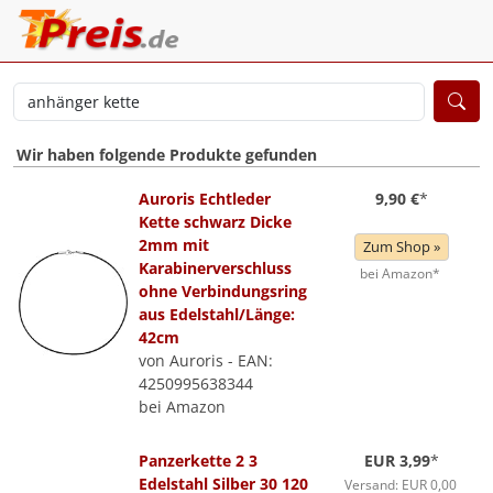
Wir haben folgende Produkte gefunden
Auroris Echtleder
9,90 €
*
Kette schwarz Dicke
2mm mit
Zum Shop »
Karabinerverschluss
bei Amazon*
ohne Verbindungsring
aus Edelstahl/Länge:
42cm
von Auroris - EAN:
4250995638344
bei Amazon
Panzerkette 2 3
EUR 3,99
*
Edelstahl Silber 30 120
Versand: EUR 0,00