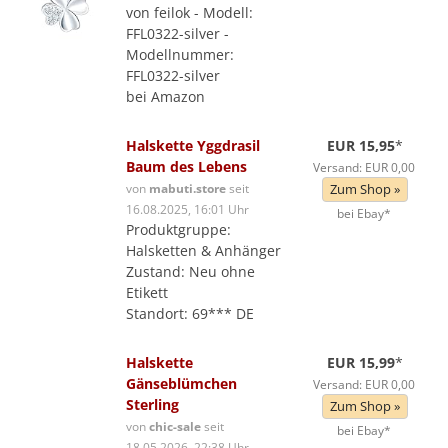
von feilok - Modell:
FFL0322-silver -
Modellnummer:
FFL0322-silver
bei Amazon
Halskette Yggdrasil
EUR 15,95
*
Baum des Lebens
Versand: EUR 0,00
von
mabuti.store
seit
Zum Shop »
16.08.2025, 16:01 Uhr
bei Ebay*
Produktgruppe:
Halsketten & Anhänger
Zustand: Neu ohne
Etikett
Standort: 69*** DE
Halskette
EUR 15,99
*
Gänseblümchen
Versand: EUR 0,00
Sterling
Zum Shop »
von
chic-sale
seit
bei Ebay*
18.05.2026, 22:38 Uhr