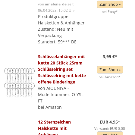
von
amelena_de
seit
Zum Shop »
06.04.2023, 15:02 Uhr
bei Ebay*
Produktgruppe:
Halsketten & Anhänger
Zustand: Neu mit
Verpackung
Standort: 59*** DE
Schlüsselanhänger mit
3,99 €
*
kette 20 Stück 25mm
Schlüsselring set
Zum Shop »
Schlüsselring mit kette
bei Amazon*
offene Binderinge
von AIOUNIYA -
Modellnummer: O-YSL-
FT
bei Amazon
12 Sternzeichen
EUR 4,95
*
Halskette mit
Versand: EUR 0,00
Anhänger