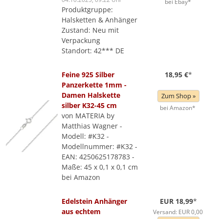
bei Ebay*
Produktgruppe:
Halsketten & Anhänger
Zustand: Neu mit
Verpackung
Standort: 42*** DE
Feine 925 Silber
18,95 €
*
Panzerkette 1mm -
Damen Halskette
Zum Shop »
silber K32-45 cm
bei Amazon*
von MATERIA by
Matthias Wagner -
Modell: #K32 -
Modellnummer: #K32 -
EAN: 4250625178783 -
Maße: 45 x 0,1 x 0,1 cm
bei Amazon
Edelstein Anhänger
EUR 18,99
*
aus echtem
Versand: EUR 0,00