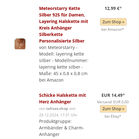
Meteorstarry Kette
12,99 €
*
Silber 925 für Damen,
Layering Halskette mit
Zum Shop »
Kreis Anhänger
bei Amazon*
Silberkette
Personalisierte Silber
von Meteorstarry -
Modell: layering kette
silber - Modellnummer:
layering kette silber -
Maße: 45 x 0,8 x 0,8 cm
bei Amazon
Schicke Halskette mit
EUR 14,49
*
Herz Anhänger
Versand: EUR 0,00
von
talisas.shop
seit
Zum Shop »
26.12.2024, 17:31 Uhr
bei Ebay*
Produktgruppe:
Armbänder & Charm-
Anhänger