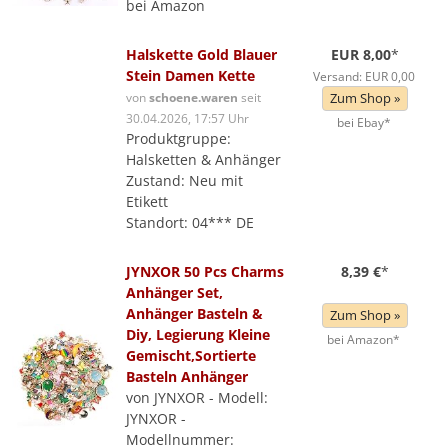
bei Amazon
Halskette Gold Blauer
EUR 8,00
*
Stein Damen Kette
Versand: EUR 0,00
von
schoene.waren
seit
Zum Shop »
30.04.2026, 17:57 Uhr
bei Ebay*
Produktgruppe:
Halsketten & Anhänger
Zustand: Neu mit
Etikett
Standort: 04*** DE
JYNXOR 50 Pcs Charms
8,39 €
*
Anhänger Set,
Anhänger Basteln &
Zum Shop »
Diy, Legierung Kleine
bei Amazon*
Gemischt,Sortierte
Basteln Anhänger
von JYNXOR - Modell:
JYNXOR -
Modellnummer: