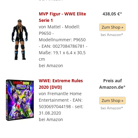
MVP Figur - WWE Elite
438,05 €
*
Serie 1
von Mattel - Modell:
Zum Shop »
P9650 -
bei Amazon*
Modellnummer: P9650
- EAN: 0027084786781 -
Maße: 19,1 x 6,4 x 30,5
cm
bei Amazon
WWE: Extreme Rules
Preis auf
2020 [DVD]
Amazon.de
*
von Fremantle Home
Entertainment - EAN:
Zum Shop »
5030697044198 - seit:
bei Amazon*
31.08.2020
bei Amazon