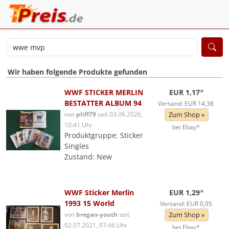
Wir haben folgende Produkte gefunden
WWF STICKER MERLIN
EUR 1,17
*
BESTATTER ALBUM 94
Versand: EUR 14,38
von
pliff79
seit 03.06.2026,
Zum Shop »
10:41 Uhr
bei Ebay*
Produktgruppe: Sticker
Singles
Zustand: New
WWF Sticker Merlin
EUR 1,29
*
1993 15 World
Versand: EUR 0,95
von
bregan-youth
seit
Zum Shop »
02.07.2021, 07:46 Uhr
bei Ebay*