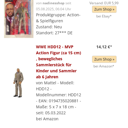
von
nadinesshop
seit
Versand: EUR 5,99
05.08.2025, 06:04 Uhr
Zum Shop »
Produktgruppe: Action-
bei Ebay*
& Spielfiguren
Zustand: Neu
Standort: 27*** DE
WWE HDD12 - MVP
14,12 €
*
Action Figur (ca 15 cm)
, bewegliches
Zum Shop »
Sammlerstück für
bei Amazon*
Kinder und Sammler
ab 6 Jahren
von Mattel - Modell:
HDD12 -
Modellnummer: HDD12
- EAN: 0194735020881 -
Maße: 5 x 7 x 18 cm -
seit: 05.03.2022
bei Amazon