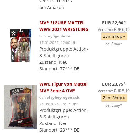
seit: 15.01.2026
bei Amazon
MVP FIGURE MATTEL
EUR 22,90
*
WWE 2021 WRESTLING
Versand: EUR 6,19
von
myfigs_de
seit
Zum Shop »
17.01.2025, 12:00 Uhr
bei Ebay*
Produktgruppe: Action-
& Spielfiguren
Zustand: Neu
Standort: 77*** DE
WWE Figur von Mattel
EUR 23,75
*
MVP Serie 4 OVP
Versand: EUR 5,19
von
playboy_egon
seit
Zum Shop »
26.08.2025, 16:17 Uhr
bei Ebay*
Produktgruppe: Action-
& Spielfiguren
Zustand: Neu
Standort: 23*** DE