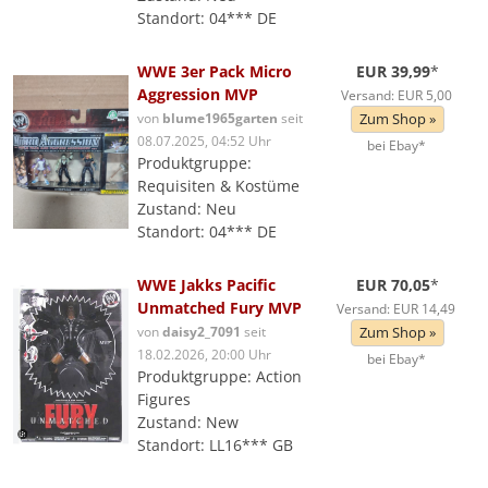
Standort: 04*** DE
WWE 3er Pack Micro
EUR 39,99
*
Aggression MVP
Versand: EUR 5,00
von
blume1965garten
seit
Zum Shop »
08.07.2025, 04:52 Uhr
bei Ebay*
Produktgruppe:
Requisiten & Kostüme
Zustand: Neu
Standort: 04*** DE
WWE Jakks Pacific
EUR 70,05
*
Unmatched Fury MVP
Versand: EUR 14,49
von
daisy2_7091
seit
Zum Shop »
18.02.2026, 20:00 Uhr
bei Ebay*
Produktgruppe: Action
Figures
Zustand: New
Standort: LL16*** GB