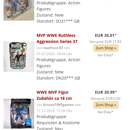
Produktgruppe: Action
Figures
Zustand: New
Standort: SO31*** GB
MVP WWE Ruthless
EUR 35,01
*
Aggression Series 37
Versand: EUR 17,93
von
rootfruit-87
seit
Zum Shop »
01.07.2026, 18:44 Uhr
bei Ebay*
Produktgruppe: Action
Figures
Zustand: New
Standort: DN20*** GB
WWE MVP Figur
EUR 39,99
*
Zubehör ca 18 cm
Versand: EUR 0,00
von
blume1965garten
seit
Zum Shop »
11.12.2018, 15:26 Uhr
bei Ebay*
Produktgruppe:
Requisiten & Kostüme
Zustand: Neu