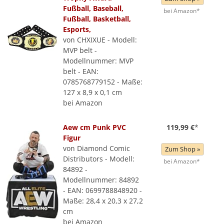
Fußball, Baseball,
bei Amazon*
Fußball, Basketball,
Esports,
von CHXIXUE - Modell:
MVP belt -
Modellnummer: MVP
belt - EAN:
0785768779152 - Maße:
127 x 8,9 x 0,1 cm
bei Amazon
Aew cm Punk PVC
119,99 €
*
Figur
von Diamond Comic
Zum Shop »
Distributors - Modell:
bei Amazon*
84892 -
Modellnummer: 84892
- EAN: 0699788848920 -
Maße: 28,4 x 20,3 x 27,2
cm
bei Amazon