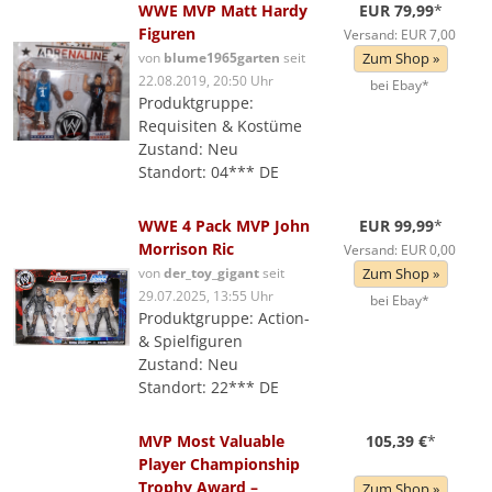
WWE MVP Matt Hardy
EUR 79,99
*
Figuren
Versand: EUR 7,00
von
blume1965garten
seit
Zum Shop »
22.08.2019, 20:50 Uhr
bei Ebay*
Produktgruppe:
Requisiten & Kostüme
Zustand: Neu
Standort: 04*** DE
WWE 4 Pack MVP John
EUR 99,99
*
Morrison Ric
Versand: EUR 0,00
von
der_toy_gigant
seit
Zum Shop »
29.07.2025, 13:55 Uhr
bei Ebay*
Produktgruppe: Action-
& Spielfiguren
Zustand: Neu
Standort: 22*** DE
MVP Most Valuable
105,39 €
*
Player Championship
Trophy Award –
Zum Shop »