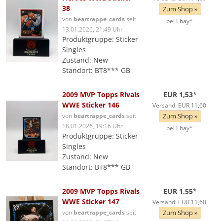
38
Zum Shop »
von
beartrappe_cards
seit
bei Ebay*
13.01.2026, 21:49 Uhr
Produktgruppe: Sticker
Singles
Zustand: New
Standort: BT8*** GB
2009 MVP Topps Rivals
EUR 1,53
*
WWE Sticker 146
Versand: EUR 11,60
von
beartrappe_cards
seit
Zum Shop »
18.01.2026, 19:16 Uhr
bei Ebay*
Produktgruppe: Sticker
Singles
Zustand: New
Standort: BT8*** GB
2009 MVP Topps Rivals
EUR 1,55
*
WWE Sticker 147
Versand: EUR 11,60
von
beartrappe_cards
seit
Zum Shop »