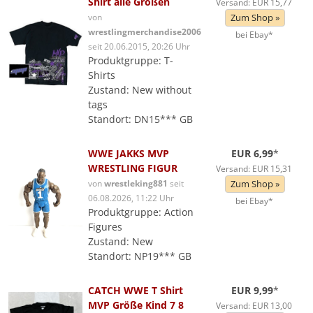
Shirt alle Größen
Versand: EUR 15,77
von
Zum Shop »
wrestlingmerchandise2006
bei Ebay*
seit 20.06.2015, 20:26 Uhr
Produktgruppe: T-
Shirts
Zustand: New without
tags
Standort: DN15*** GB
WWE JAKKS MVP
EUR 6,99
*
WRESTLING FIGUR
Versand: EUR 15,31
von
wrestleking881
seit
Zum Shop »
06.08.2026, 11:22 Uhr
bei Ebay*
Produktgruppe: Action
Figures
Zustand: New
Standort: NP19*** GB
CATCH WWE T Shirt
EUR 9,99
*
MVP Größe Kind 7 8
Versand: EUR 13,00