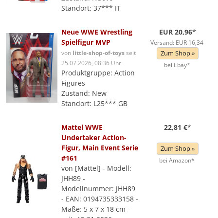
Standort: 37*** IT
Neue WWE Wrestling
EUR 20,96
*
Spielfigur MVP
Versand: EUR 16,34
von
little-shop-of-toys
seit
Zum Shop »
25.07.2026, 08:36 Uhr
bei Ebay*
Produktgruppe: Action
Figures
Zustand: New
Standort: L25*** GB
Mattel WWE
22,81 €
*
Undertaker Action-
Figur, Main Event Serie
Zum Shop »
#161
bei Amazon*
von [Mattel] - Modell:
JHH89 -
Modellnummer: JHH89
- EAN: 0194735333158 -
Maße: 5 x 7 x 18 cm -