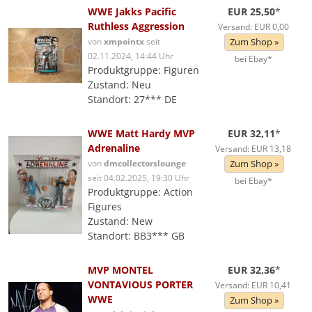
WWE Jakks Pacific
EUR 25,50
*
Ruthless Aggression
Versand: EUR 0,00
von
xmpointx
seit
Zum Shop »
02.11.2024, 14:44 Uhr
bei Ebay*
Produktgruppe: Figuren
Zustand: Neu
Standort: 27*** DE
WWE Matt Hardy MVP
EUR 32,11
*
Adrenaline
Versand: EUR 13,18
von
dmcollectorslounge
Zum Shop »
seit 04.02.2025, 19:30 Uhr
bei Ebay*
Produktgruppe: Action
Figures
Zustand: New
Standort: BB3*** GB
MVP MONTEL
EUR 32,36
*
VONTAVIOUS PORTER
Versand: EUR 10,41
WWE
Zum Shop »