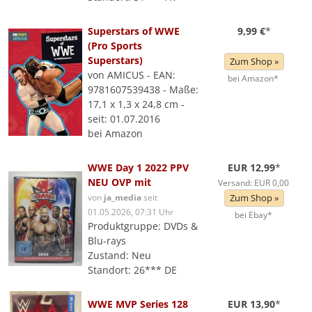
Superstars of WWE
9,99 €
*
(Pro Sports
Superstars)
Zum Shop »
von AMICUS - EAN:
bei Amazon*
9781607539438 - Maße:
17,1 x 1,3 x 24,8 cm -
seit: 01.07.2016
bei Amazon
WWE Day 1 2022 PPV
EUR 12,99
*
NEU OVP mit
Versand: EUR 0,00
von
ja_media
seit
Zum Shop »
01.05.2026, 07:31 Uhr
bei Ebay*
Produktgruppe: DVDs &
Blu-rays
Zustand: Neu
Standort: 26*** DE
WWE MVP Series 128
EUR 13,90
*