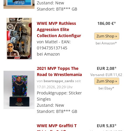
Zustand: New
Standort: BT8*** GB
WWE MVP Ruthless
186,00 €
*
Aggression Elite
Collection Actionfigur
Zum Shop »
von Mattel - EAN:
bei Amazon*
0194735137145
bei Amazon
2021 MVP Topps The
EUR 2,08
*
Road to Wrestlemania
Versand: EUR 11,62
von
beartrappe_cards
seit
Zum Shop »
17.01.2026, 20:29 Uhr
bei Ebay*
Produktgruppe: Sticker
Singles
Zustand: New
Standort: BT8*** GB
WWE MVP Graffiti T
EUR 5,83
*