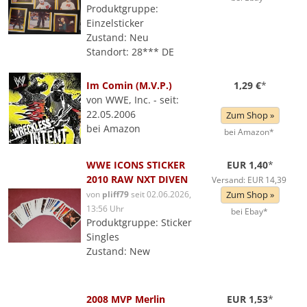
Produktgruppe:
Einzelsticker
Zustand: Neu
Standort: 28*** DE
Im Comin (M.V.P.)
1,29 €
*
von WWE, Inc. - seit:
22.05.2006
Zum Shop »
bei Amazon
bei Amazon*
WWE ICONS STICKER
EUR 1,40
*
2010 RAW NXT DIVEN
Versand: EUR 14,39
von
pliff79
seit 02.06.2026,
Zum Shop »
13:56 Uhr
bei Ebay*
Produktgruppe: Sticker
Singles
Zustand: New
2008 MVP Merlin
EUR 1,53
*