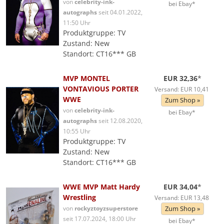
von
celebrity-ink-
bei Ebay*
autographs
seit 04.01.2022,
11:50 Uhr
Produktgruppe: TV
Zustand: New
Standort: CT16*** GB
MVP MONTEL
EUR 32,36
*
VONTAVIOUS PORTER
Versand: EUR 10,41
WWE
Zum Shop »
von
celebrity-ink-
bei Ebay*
autographs
seit 12.08.2020,
10:55 Uhr
Produktgruppe: TV
Zustand: New
Standort: CT16*** GB
WWE MVP Matt Hardy
EUR 34,04
*
Wrestling
Versand: EUR 13,48
von
rockyztoyzsuperstore
Zum Shop »
seit 17.07.2024, 18:00 Uhr
bei Ebay*