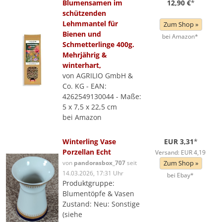
Blumensamen im
12,90 €
*
schützenden
Lehmmantel für
Zum Shop »
Bienen und
bei Amazon*
Schmetterlinge 400g.
Mehrjährig &
winterhart,
von AGRILIO GmbH &
Co. KG - EAN:
4262549130044 - Maße:
5 x 7,5 x 22,5 cm
bei Amazon
Winterling Vase
EUR 3,31
*
Porzellan Echt
Versand: EUR 4,19
von
pandorasbox_707
seit
Zum Shop »
14.03.2026, 17:31 Uhr
bei Ebay*
Produktgruppe:
Blumentöpfe & Vasen
Zustand: Neu: Sonstige
(siehe