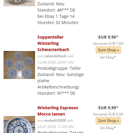
Zustand: Neu
Standort: 48*** DE
bei Ebay 1 Tage 14
Stunden 32 Minuten
Suppenteller
EUR 9,90
*
Winterling
Versand: EUR 7,69
Schwarzenbach
Zum Shop »
von
rolanddilsch
seit
bei Ebay*
12.04.2026, 20:41 Uhr
Produktgruppe: Teller
Zustand: Neu: Sonstige
(siehe
Artikelbeschreibung)
Standort: 95*** DE
Winterling Espresso
EUR 9,99
*
Mocca tassen
Versand: EUR 5,99
von
embelli2020
seit
Zum Shop »
23.07.2026, 11:29 Uhr
bei Ebay*
Produktgruppe: Tassen