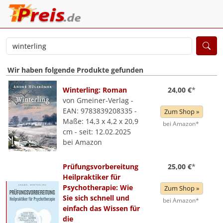
Wir haben folgende Produkte gefunden
Winterling: Roman
24,00 €
*
von Gmeiner-Verlag -
EAN: 9783839208335 -
Zum Shop »
Maße: 14,3 x 4,2 x 20,9
bei Amazon*
cm - seit: 12.02.2025
bei Amazon
Prüfungsvorbereitung
25,00 €
*
Heilpraktiker für
Psychotherapie: Wie
Zum Shop »
Sie sich schnell und
bei Amazon*
einfach das Wissen für
die