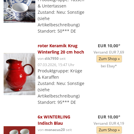
& Untertassen
Zustand: Neu: Sonstige
(siehe
Artikelbeschreibung)
Standort: 50*** DE
roter Keramik Krug
EUR 10,00
*
Winterling 20 cm hoch
Versand: EUR 7,69
von
dik7950
seit
Zum Shop »
07.03.2026, 15:47 Uhr
bei Ebay*
Produktgruppe: Krüge
& Karaffen
Zustand: Neu: Sonstige
(siehe
Artikelbeschreibung)
Standort: 95*** DE
6x WINTERLING
EUR 10,00
*
Indisch Blau
Versand: EUR 4,19
von
monacus20
seit
Zum Shop »