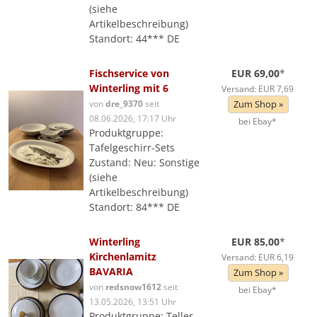
(siehe
Artikelbeschreibung)
Standort: 44*** DE
Fischservice von
EUR 69,00
*
Winterling mit 6
Versand: EUR 7,69
von
dre_9370
seit
Zum Shop »
08.06.2026, 17:17 Uhr
bei Ebay*
Produktgruppe:
Tafelgeschirr-Sets
Zustand: Neu: Sonstige
(siehe
Artikelbeschreibung)
Standort: 84*** DE
Winterling
EUR 85,00
*
Kirchenlamitz
Versand: EUR 6,19
BAVARIA
Zum Shop »
von
redsnow1612
seit
bei Ebay*
13.05.2026, 13:51 Uhr
Produktgruppe: Teller