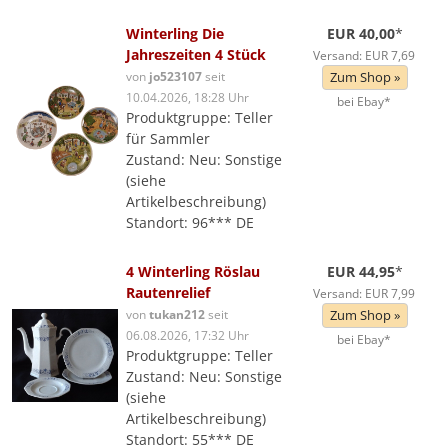
Winterling Die
EUR 40,00
*
Jahreszeiten 4 Stück
Versand: EUR 7,69
von
jo523107
seit
Zum Shop »
10.04.2026, 18:28 Uhr
bei Ebay*
Produktgruppe: Teller
für Sammler
Zustand: Neu: Sonstige
(siehe
Artikelbeschreibung)
Standort: 96*** DE
4 Winterling Röslau
EUR 44,95
*
Rautenrelief
Versand: EUR 7,99
von
tukan212
seit
Zum Shop »
06.08.2026, 17:32 Uhr
bei Ebay*
Produktgruppe: Teller
Zustand: Neu: Sonstige
(siehe
Artikelbeschreibung)
Standort: 55*** DE