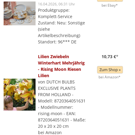
16.04.2026, 06:31 Uhr
bei Ebay*
Produktgruppe:
Komplett-Service
Zustand: Neu: Sonstige
(siehe
Artikelbeschreibung)
Standort: 96*** DE
Lilien Zwiebeln
10,73 €
*
Winterhart Mehrjährig
- Rising Moon Riesen
Zum Shop »
Lilien
bei Amazon*
von DUTCH BULBS
EXCLUSIVE PLANTS
FROM HOLLAND -
Modell: 8720364051631
- Modellnummer:
rising-moon - EAN:
8720364051631 - Maße:
20 x 20 x 20 cm
bei Amazon