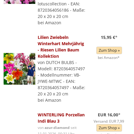
lotuscollection - EAN:
8720364056186 - Maße:
20 x 20 x 20 cm
bei Amazon
Lilien Zwiebeln
15,95 €
*
Winterhart Mehrjährig
- Riesen Lilien Baum
Zum Shop »
Kollektion
bei Amazon*
von DUTCH BULBS -
Modell: 8720364057497
- Modellnummer: VB-
JYWE-MTWC - EAN:
8720364057497 - Maße:
20 x 20 x 20 cm
bei Amazon
WINTERLING Porzellan
EUR 16,00
*
Indi Blau 3
Versand: EUR 7,99
von
azur-diamond
seit
Zum Shop »
11.01.2026, 00:31 Uhr