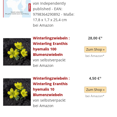
von Independently
published - EAN:
9798364290892 - Maße:
17,8 x 1,7 x 25,4 cm
bei Amazon
Winterlingzwiebeln :
28,00 €
*
Winterling Eranthis
hyemalis 100
Zum Shop »
Blumenzwiebeln
bei Amazon*
von selbstverpackt
bei Amazon
Winterlingzwiebeln :
4,50 €
*
Winterling Eranthis
hyemalis 10
Zum Shop »
Blumenzwiebeln
bei Amazon*
von selbstverpackt
bei Amazon