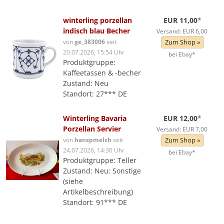
winterling porzellan
EUR 11,00
*
indisch blau Becher
Versand: EUR 6,00
von
ge_383006
seit
Zum Shop »
20.07.2026, 15:54 Uhr
bei Ebay*
Produktgruppe:
Kaffeetassen & -becher
Zustand: Neu
Standort: 27*** DE
Winterling Bavaria
EUR 12,00
*
Porzellan Servier
Versand: EUR 7,00
von
hanspmelch
seit
Zum Shop »
24.07.2026, 14:30 Uhr
bei Ebay*
Produktgruppe: Teller
Zustand: Neu: Sonstige
(siehe
Artikelbeschreibung)
Standort: 91*** DE