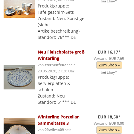
bei Ebay*
Produktgruppe:
Tafelgeschirr-Sets
Zustand: Neu: Sonstige
(siehe
Artikelbeschreibung)
Standort: 76*** DE
Neu Fleischplatte groß
EUR 16,17
*
Winterling
Versand: EUR 7,69
von
sternenfeuer
seit
Zum Shop »
20.05.2026, 21:26 Uhr
bei Ebay*
Produktgruppe:
Servierplatten & -
schalen
Zustand: Neu
Standort: 51*** DE
Winterling Porzellan
EUR 18,50
*
Sammeltasse 3
Versand: EUR 0,00
von
09wilma09
seit
Zum Shop »