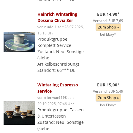
Heinrich Winterling
EUR 14,90
*
Dessina Clivia 3er
Versand: EUR 7,69
von
nudel1
seit 28.07.2026,
Zum Shop »
15:18 Uhr
bei Ebay*
Produktgruppe:
Komplett-Service
Zustand: Neu: Sonstige
(siehe
Artikelbeschreibung)
Standort: 66*** DE
Winterling Espresso
EUR 15,00
*
service
Versand: EUR 5,49
von
dietmar5198
seit
Zum Shop »
20.10.2025, 07:46 Uhr
bei Ebay*
Produktgruppe: Tassen
& Untertassen
Zustand: Neu: Sonstige
(siehe