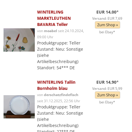
WINTERLING
EUR 14,00
*
MARKTLEUTHEN
Versand: EUR 7,69
BAVARIA Teller
Zum Shop »
von
moabel
seit 24.10.2024,
bei Ebay*
09:00 Uhr
Produktgruppe: Teller
Zustand: Neu: Sonstige
(siehe
Artikelbeschreibung)
Standort: 54*** DE
WINTERLING Tallin
EUR 14,90
*
Bornholm blau
Versand: EUR 5,99
von
derschatzfindefisch
Zum Shop »
seit 31.12.2025, 22:56 Uhr
bei Ebay*
Produktgruppe: Teller
Zustand: Neu: Sonstige
(siehe
Artikelbeschreibung)
Standort: 27*** DE