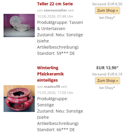
Teller 22 cm Serie
Versand: EUR 8,50
von
sternentaller
seit
Zum Shop »
10.06.2026, 07:48 Uhr
bei Ebay*
Produktgruppe: Tassen
& Untertassen
Zustand: Neu: Sonstige
(siehe
Artikelbeschreibung)
Standort: 59*** DE
Winterling
EUR 13,90
*
Pfalzkeramik
Versand: EUR 6,19
einteiliges
Zum Shop »
von
madex98
seit
bei Ebay*
15.05.2026, 17:00 Uhr
Produktgruppe:
Sonstige
Zustand: Neu: Sonstige
(siehe
Artikelbeschreibung)
Standort: 66*** DE