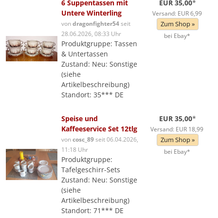
6 Suppentassen mit
EUR 35,00
*
Untere Winterling
Versand: EUR 6,99
von
dragonfighter54
seit
Zum Shop »
28.06.2026, 08:33 Uhr
bei Ebay*
Produktgruppe: Tassen
& Untertassen
Zustand: Neu: Sonstige
(siehe
Artikelbeschreibung)
Standort: 35*** DE
Speise und
EUR 35,00
*
Kaffeeservice Set 12tlg
Versand: EUR 18,99
von
cosc_89
seit 06.04.2026,
Zum Shop »
11:18 Uhr
bei Ebay*
Produktgruppe:
Tafelgeschirr-Sets
Zustand: Neu: Sonstige
(siehe
Artikelbeschreibung)
Standort: 71*** DE