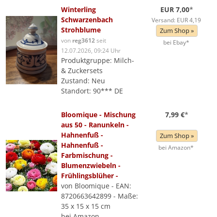
Winterling
EUR 7,00
*
Schwarzenbach
Versand: EUR 4,19
Strohblume
Zum Shop »
von
reg3612
seit
bei Ebay*
12.07.2026, 09:24 Uhr
Produktgruppe: Milch-
& Zuckersets
Zustand: Neu
Standort: 90*** DE
Bloomique - Mischung
7,99 €
*
aus 50 - Ranunkeln -
Hahnenfuß -
Zum Shop »
Hahnenfuß -
bei Amazon*
Farbmischung -
Blumenzwiebeln -
Frühlingsblüher -
von Bloomique - EAN:
8720663642899 - Maße:
35 x 15 x 15 cm
bei Amazon