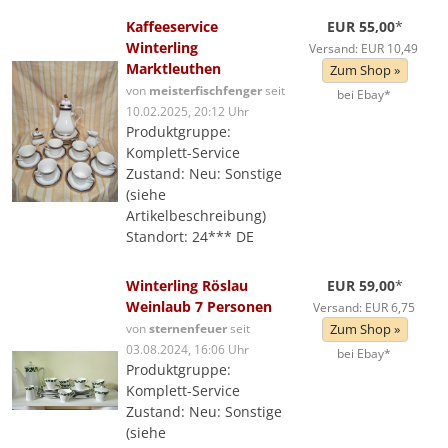
Kaffeeservice
EUR 55,00
*
Winterling
Versand: EUR 10,49
Marktleuthen
Zum Shop »
von
meisterfischfenger
seit
bei Ebay*
10.02.2025, 20:12 Uhr
Produktgruppe:
Komplett-Service
Zustand: Neu: Sonstige
(siehe
Artikelbeschreibung)
Standort: 24*** DE
Winterling Röslau
EUR 59,00
*
Weinlaub 7 Personen
Versand: EUR 6,75
von
sternenfeuer
seit
Zum Shop »
03.08.2024, 16:06 Uhr
bei Ebay*
Produktgruppe:
Komplett-Service
Zustand: Neu: Sonstige
(siehe