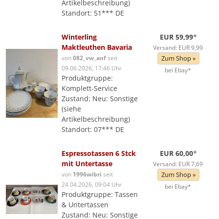
Artikelbeschreibung)
Standort: 51*** DE
Winterling
EUR 59,99
*
Maktleuthen Bavaria
Versand: EUR 9,99
von
082_vw_anf
seit
Zum Shop »
09.06.2026, 17:46 Uhr
bei Ebay*
Produktgruppe:
Komplett-Service
Zustand: Neu: Sonstige
(siehe
Artikelbeschreibung)
Standort: 07*** DE
Espressotassen 6 Stck
EUR 60,00
*
mit Untertasse
Versand: EUR 7,69
von
1996wibri
seit
Zum Shop »
24.04.2026, 09:04 Uhr
bei Ebay*
Produktgruppe: Tassen
& Untertassen
Zustand: Neu: Sonstige