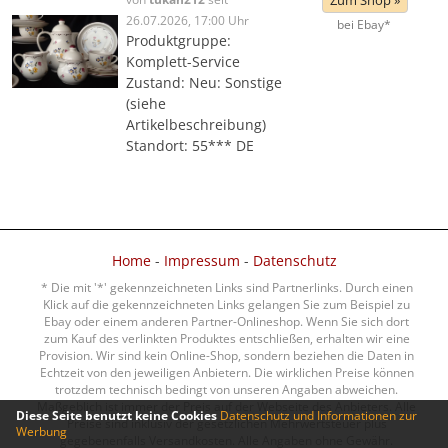
Zum Shop »
26.07.2026, 17:00 Uhr
bei Ebay*
Produktgruppe:
Komplett-Service
Zustand: Neu: Sonstige
(siehe
Artikelbeschreibung)
Standort: 55*** DE
Home
-
Impressum
-
Datenschutz
* Die mit '*' gekennzeichneten Links sind Partnerlinks. Durch einen
Klick auf die gekennzeichneten Links gelangen Sie zum Beispiel zu
Ebay oder einem anderen Partner-Onlineshop. Wenn Sie sich dort
zum Kauf des verlinkten Produktes entschließen, erhalten wir eine
Provision. Wir sind kein Online-Shop, sondern beziehen die Daten in
Echtzeit von den jeweiligen Anbietern. Die wirklichen Preise können
trotzdem technisch bedingt von unseren Angaben abweichen.
Maßgeblich ist immer der Preis auf der Webseite des Anbieters. Alle
Diese Seite benutzt keine Cookies
Datenschutz und Informationen zur
Preise sind inklusiv der gesetzlichen Mehrwertsteuer plus
Werbung
gegebenenfalls Versandkosten. Alle Angaben ohne Gewähr.