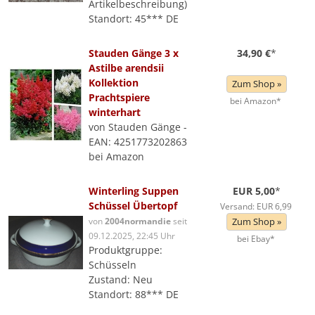
Artikelbeschreibung)
Standort: 45*** DE
Stauden Gänge 3 x
34,90 €
*
Astilbe arendsii
Kollektion
Zum Shop »
Prachtspiere
bei Amazon*
winterhart
von Stauden Gänge -
EAN: 4251773202863
bei Amazon
Winterling Suppen
EUR 5,00
*
Schüssel Übertopf
Versand: EUR 6,99
von
2004normandie
seit
Zum Shop »
09.12.2025, 22:45 Uhr
bei Ebay*
Produktgruppe:
Schüsseln
Zustand: Neu
Standort: 88*** DE