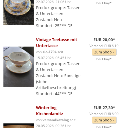
22.07.2026, 21:06 Uhr
bei Ebay*
Produktgruppe: Tassen
& Untertassen
Zustand: Neu
Standort: 25*** DE
Vintage Teetasse mit
EUR 20,00
*
Untertasse
Versand: EUR 6,19
von
sie-1794
seit
Zum Shop »
15.07.2026, 06:45 Uhr
bei Ebay*
Produktgruppe: Tassen
& Untertassen
Zustand: Neu: Sonstige
(siehe
Artikelbeschreibung)
Standort: 44*** DE
Winterling
EUR 27,30
*
Kirchenlamitz
Versand: EUR 6,90
von
versandkatalog
seit
Zum Shop »
20.05.2026, 09:36 Uhr
bei Ebay*