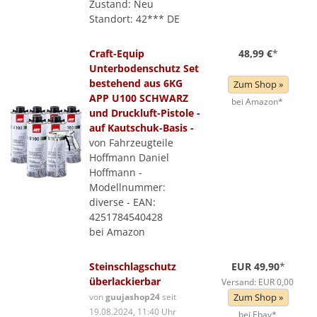
Zustand: Neu
Standort: 42*** DE
Craft-Equip
48,99 €
*
Unterbodenschutz Set
bestehend aus 6KG
Zum Shop »
APP U100 SCHWARZ
bei Amazon*
und Druckluft-Pistole -
auf Kautschuk-Basis -
von Fahrzeugteile
Hoffmann Daniel
Hoffmann -
Modellnummer:
diverse - EAN:
4251784540428
bei Amazon
Steinschlagschutz
EUR 49,90
*
überlackierbar
Versand: EUR 0,00
von
guujashop24
seit
Zum Shop »
19.08.2024, 11:40 Uhr
bei Ebay*