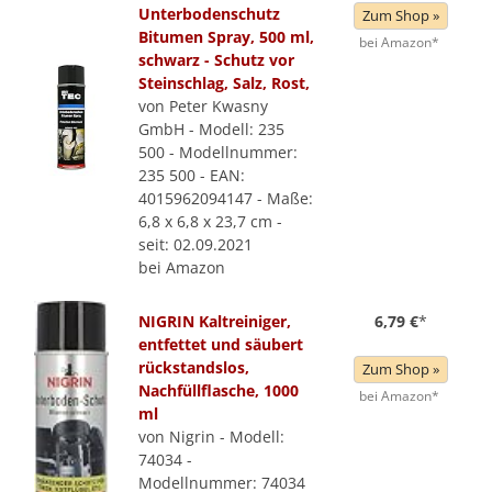
Unterbodenschutz
Zum Shop »
Bitumen Spray, 500 ml,
bei Amazon*
schwarz - Schutz vor
Steinschlag, Salz, Rost,
von Peter Kwasny
GmbH - Modell: 235
500 - Modellnummer:
235 500 - EAN:
4015962094147 - Maße:
6,8 x 6,8 x 23,7 cm -
seit: 02.09.2021
bei Amazon
NIGRIN Kaltreiniger,
6,79 €
*
entfettet und säubert
rückstandslos,
Zum Shop »
Nachfüllflasche, 1000
bei Amazon*
ml
von Nigrin - Modell:
74034 -
Modellnummer: 74034