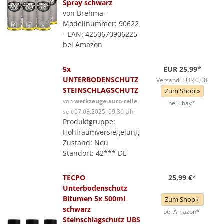
Spray schwarz
von Brehma -
Modellnummer: 90622
- EAN: 4250670906225
bei Amazon
5x
EUR 25,99
*
UNTERBODENSCHUTZ
Versand: EUR 0,00
STEINSCHLAGSCHUTZ
Zum Shop »
von
werkzeuge-auto-teile
bei Ebay*
seit 07.08.2025, 09:36 Uhr
Produktgruppe:
Hohlraumversiegelung
Zustand: Neu
Standort: 42*** DE
TECPO
25,99 €
*
Unterbodenschutz
Bitumen 5x 500ml
Zum Shop »
schwarz
bei Amazon*
Steinschlagschutz UBS