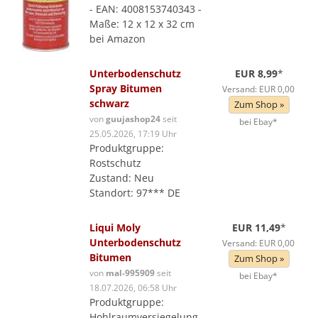
- EAN: 4008153740343 -
Maße: 12 x 12 x 32 cm
bei Amazon
Unterbodenschutz
EUR 8,99
*
Spray Bitumen
Versand: EUR 0,00
schwarz
Zum Shop »
von
guujashop24
seit
bei Ebay*
25.05.2026, 17:19 Uhr
Produktgruppe:
Rostschutz
Zustand: Neu
Standort: 97*** DE
Liqui Moly
EUR 11,49
*
Unterbodenschutz
Versand: EUR 0,00
Bitumen
Zum Shop »
von
mal-995909
seit
bei Ebay*
18.07.2026, 06:58 Uhr
Produktgruppe:
Hohlraumversiegelung