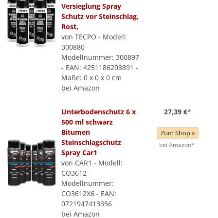
Versieglung Spray
Schutz vor Steinschlag,
Rost,
von TECPO - Modell:
300880 -
Modellnummer: 300897
- EAN: 4251186203891 -
Maße: 0 x 0 x 0 cm
bei Amazon
Unterbodenschutz 6 x
27,39 €
*
500 ml schwarz
Bitumen
Zum Shop »
Steinschlagschutz
bei Amazon*
Spray Car1
von CAR1 - Modell:
CO3612 -
Modellnummer:
CO3612X6 - EAN:
0721947413356
bei Amazon