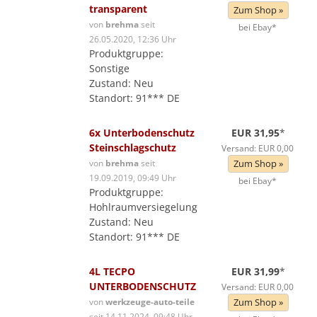
transparent
Zum Shop »
von
brehma
seit
bei Ebay*
26.05.2020, 12:36 Uhr
Produktgruppe:
Sonstige
Zustand: Neu
Standort: 91*** DE
6x Unterbodenschutz
EUR 31,95
*
Steinschlagschutz
Versand: EUR 0,00
von
brehma
seit
Zum Shop »
19.09.2019, 09:49 Uhr
bei Ebay*
Produktgruppe:
Hohlraumversiegelung
Zustand: Neu
Standort: 91*** DE
4L TECPO
EUR 31,99
*
UNTERBODENSCHUTZ
Versand: EUR 0,00
von
werkzeuge-auto-teile
Zum Shop »
seit 14.11.2024, 09:48 Uhr