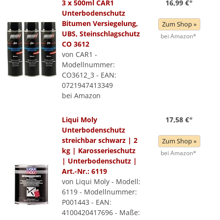
3 x 500ml CAR1
16,99 €
*
Unterbodenschutz
Bitumen Versiegelung,
Zum Shop »
UBS, Steinschlagschutz
bei Amazon*
CO 3612
von CAR1 -
Modellnummer:
CO3612_3 - EAN:
0721947413349
bei Amazon
Liqui Moly
17,58 €
*
Unterbodenschutz
streichbar schwarz | 2
Zum Shop »
kg | Karosserieschutz
bei Amazon*
| Unterbodenschutz |
Art.-Nr.: 6119
von Liqui Moly - Modell:
6119 - Modellnummer:
P001443 - EAN:
4100420417696 - Maße: