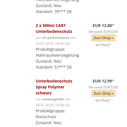
Zustand: Neu
Standort: 39*** DE
2 x 500ml CAR1
EUR 12,80
*
Unterbodenschutz
Versand: EUR 0,00
von
zh-performance
seit
Zum Shop »
24.01.2019, 14:53 Uhr
bei Ebay*
Produktgruppe:
Hohlraumversiegelung
Zustand: Neu
Standort: 57*** DE
Unterbodenschutz
EUR 12,99
*
Spray Polymer
Versand: EUR 0,00
schwarz
Zum Shop »
von
varenagmbh
seit
bei Ebay*
28.07.2026, 10:38 Uhr
Produktgruppe:
Rostschutz
Zustand: Neu