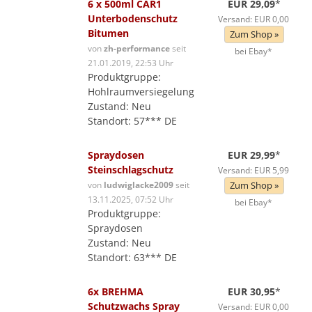
6 x 500ml CAR1
EUR 29,09
*
Unterbodenschutz
Versand: EUR 0,00
Bitumen
Zum Shop »
von
zh-performance
seit
bei Ebay*
21.01.2019, 22:53 Uhr
Produktgruppe:
Hohlraumversiegelung
Zustand: Neu
Standort: 57*** DE
Spraydosen
EUR 29,99
*
Steinschlagschutz
Versand: EUR 5,99
von
ludwiglacke2009
seit
Zum Shop »
13.11.2025, 07:52 Uhr
bei Ebay*
Produktgruppe:
Spraydosen
Zustand: Neu
Standort: 63*** DE
6x BREHMA
EUR 30,95
*
Schutzwachs Spray
Versand: EUR 0,00