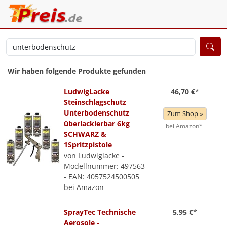
Wir haben folgende Produkte gefunden
LudwigLacke
46,70 €
*
Steinschlagschutz
Unterbodenschutz
Zum Shop »
überlackierbar 6kg
bei Amazon*
SCHWARZ &
1Spritzpistole
von Ludwiglacke -
Modellnummer: 497563
- EAN: 4057524500505
bei Amazon
SprayTec Technische
5,95 €
*
Aerosole -