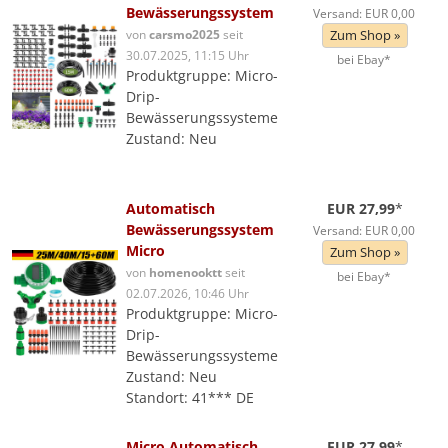
Bewässerungssystem
Versand: EUR 0,00
von
carsmo2025
seit
Zum Shop »
30.07.2025, 11:15 Uhr
bei Ebay*
Produktgruppe: Micro-
Drip-
Bewässerungssysteme
Zustand: Neu
Automatisch
EUR 27,99
*
Bewässerungssystem
Versand: EUR 0,00
Micro
Zum Shop »
von
homenooktt
seit
bei Ebay*
02.07.2026, 10:46 Uhr
Produktgruppe: Micro-
Drip-
Bewässerungssysteme
Zustand: Neu
Standort: 41*** DE
Micro Automatisch
EUR 27,99
*