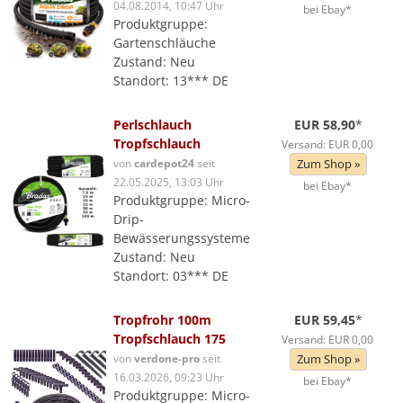
04.08.2014, 10:47 Uhr
bei Ebay*
Produktgruppe:
Gartenschläuche
Zustand: Neu
Standort: 13*** DE
Perlschlauch
EUR 58,90
*
Tropfschlauch
Versand: EUR 0,00
von
cardepot24
seit
Zum Shop »
22.05.2025, 13:03 Uhr
bei Ebay*
Produktgruppe: Micro-
Drip-
Bewässerungssysteme
Zustand: Neu
Standort: 03*** DE
Tropfrohr 100m
EUR 59,45
*
Tropfschlauch 175
Versand: EUR 0,00
von
verdone-pro
seit
Zum Shop »
16.03.2026, 09:23 Uhr
bei Ebay*
Produktgruppe: Micro-