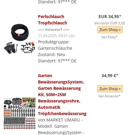
Standort: 97*** DE
Perlschlauch
EUR 34,95
*
Tropfschlauch
Versand: EUR 0,00
von
delaseto1
seit
Zum Shop »
11.03.2025, 09:31 Uhr
bei Ebay*
Produktgruppe:
Gartenschläuche
Zustand: Neu
Standort: 97*** DE
Garten
34,99 €
*
BewässerungsSystem,
Garten Bewässerung
Zum Shop »
Kit, 50M+25M
bei Amazon*
Bewässerungsrohre,
Automatik
Tröpfchenbewässerung
von MARKET UMARU -
Modell: Garten
BewässerungsSystem -