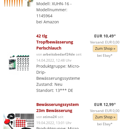
Modell: XUHN-16 -
Modellnummer:
1145964
bei Amazon
42 tlg
EUR 10,49
*
Tropfbewässerung
Versand: EUR 0,00
Perlschlauch
Zum Shop »
von
arbeitsbedarf24de
seit
bei Ebay*
14.04.2022, 12:48 Uhr
Produktgruppe: Micro-
Drip-
Bewässerungssysteme
Zustand: Neu
Standort: 13*** DE
Bewässerungssystem
EUR 12,99
*
23m Bewässerung
Versand: EUR 0,00
von
stimo24
seit
Zum Shop »
19.04.2022, 13:01 Uhr
bei Ebay*
Produktgruppe: Micro-