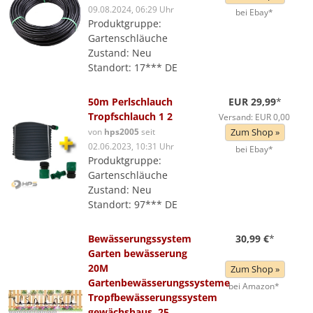
09.08.2024, 06:29 Uhr
bei Ebay*
Produktgruppe:
Gartenschläuche
Zustand: Neu
Standort: 17*** DE
50m Perlschlauch
EUR 29,99
*
Tropfschlauch 1 2
Versand: EUR 0,00
von
hps2005
seit
Zum Shop »
02.06.2023, 10:31 Uhr
bei Ebay*
Produktgruppe:
Gartenschläuche
Zustand: Neu
Standort: 97*** DE
Bewässerungssystem
30,99 €
*
Garten bewässerung
20M
Zum Shop »
Gartenbewässerungssysteme
bei Amazon*
Tropfbewässerungssystem
gewächshaus, 25