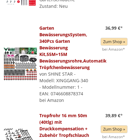
Zustand: Neu
Garten
36,99 €
*
BewässerungsSystem,
340Pcs Garten
Zum Shop »
Bewässerung
bei Amazon*
Kit,55M+15M
Bewässerungsrohre,Automatik
Tröpfchenbewässerung
von SHINE STAR -
Modell: XINGGANG-340
- Modellnummer: 1 -
EAN: 0746608878374
bei Amazon
Tropfrohr 16 mm 50m
39,89 €
*
(40tlg) mit
Druckkompensation +
Zum Shop »
Zubehör Tropfschlauch
bei Amazon*