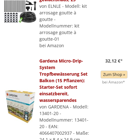
von ELNLE - Modell: kit
arrosage goutte à
goutte -
Modellnummer: kit
arrosage goutte à
goutte-01
bei Amazon
Gardena Micro-Drip-
32,12 €
*
System
Tropfbewässerung Set
Zum Shop »
Balkon (15 Pflanzen):
bei Amazon*
Starter-Set sofort
einsatzbereit,
wassersparendes
von GARDENA - Modell:
13401-20 -
Modellnummer: 13401-
20 - EAN:
4066407002937 - Maße:
24,1 x 8,4 x 24,9 cm -