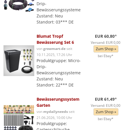
Drip-
Bewässerungssysteme
Zustand: Neu
Standort: 03*** DE
Blumat Tropf
EUR 60,80
*
Bewässerung Set 6
Versand: EUR 0,00
von
growmart-de
seit
Zum Shop »
10.11.2025, 17:26 Uhr
bei Ebay*
Produktgruppe: Micro-
Drip-
Bewässerungssysteme
Zustand: Neu
Standort: 22*** DE
Bewässerungssystem
EUR 61,49
*
Garten
Versand: EUR 0,00
von
mydailyneeds
seit
Zum Shop »
21.06.2026, 10:00 Uhr
bei Ebay*
Produktgruppe:
Gartenschläuche