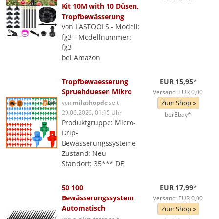
Kit 10M with 10 Düsen,
Tropfbewässerung
von LASTOOLS - Modell:
fg3 - Modellnummer:
fg3
bei Amazon
Tropfbewaesserung
EUR 15,95
*
Spruehduesen Mikro
Versand: EUR 0,00
von
milashopde
seit
Zum Shop »
29.06.2026, 01:15 Uhr
bei Ebay*
Produktgruppe: Micro-
Drip-
Bewässerungssysteme
Zustand: Neu
Standort: 35*** DE
50 100
EUR 17,99
*
Bewässerungssystem
Versand: EUR 0,00
Automatisch
Zum Shop »
von
e-plus-store
seit