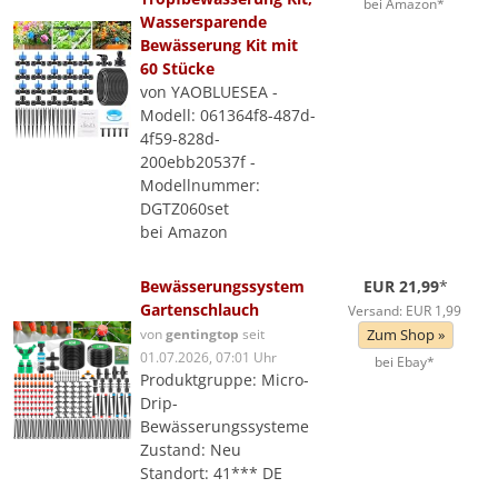
bei Amazon*
Wassersparende
Bewässerung Kit mit
60 Stücke
von YAOBLUESEA -
Modell: 061364f8-487d-
4f59-828d-
200ebb20537f -
Modellnummer:
DGTZ060set
bei Amazon
Bewässerungssystem
EUR 21,99
*
Gartenschlauch
Versand: EUR 1,99
von
gentingtop
seit
Zum Shop »
01.07.2026, 07:01 Uhr
bei Ebay*
Produktgruppe: Micro-
Drip-
Bewässerungssysteme
Zustand: Neu
Standort: 41*** DE