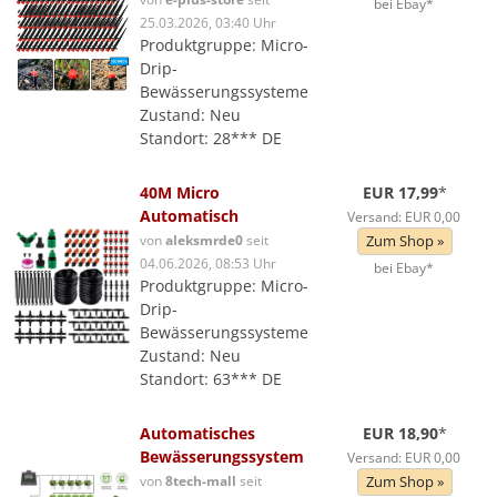
bei Ebay*
25.03.2026, 03:40 Uhr
Produktgruppe: Micro-
Drip-
Bewässerungssysteme
Zustand: Neu
Standort: 28*** DE
40M Micro
EUR 17,99
*
Automatisch
Versand: EUR 0,00
von
aleksmrde0
seit
Zum Shop »
04.06.2026, 08:53 Uhr
bei Ebay*
Produktgruppe: Micro-
Drip-
Bewässerungssysteme
Zustand: Neu
Standort: 63*** DE
Automatisches
EUR 18,90
*
Bewässerungssystem
Versand: EUR 0,00
von
8tech-mall
seit
Zum Shop »