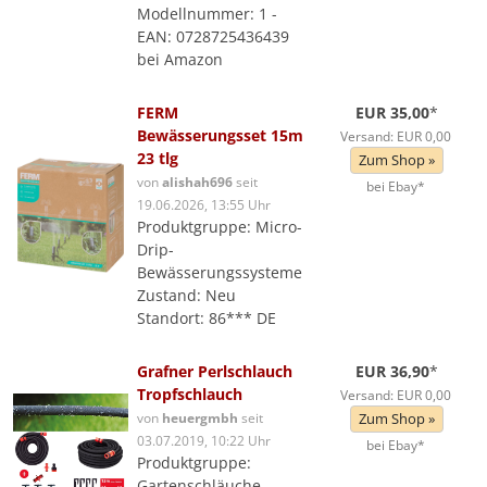
Modellnummer: 1 -
EAN: 0728725436439
bei Amazon
FERM
EUR 35,00
*
Bewässerungsset 15m
Versand: EUR 0,00
23 tlg
Zum Shop »
von
alishah696
seit
bei Ebay*
19.06.2026, 13:55 Uhr
Produktgruppe: Micro-
Drip-
Bewässerungssysteme
Zustand: Neu
Standort: 86*** DE
Grafner Perlschlauch
EUR 36,90
*
Tropfschlauch
Versand: EUR 0,00
von
heuergmbh
seit
Zum Shop »
03.07.2019, 10:22 Uhr
bei Ebay*
Produktgruppe:
Gartenschläuche