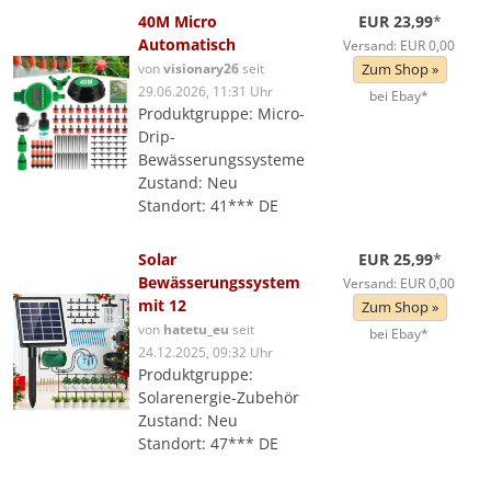
40M Micro
EUR 23,99
*
Automatisch
Versand: EUR 0,00
von
visionary26
seit
Zum Shop »
29.06.2026, 11:31 Uhr
bei Ebay*
Produktgruppe: Micro-
Drip-
Bewässerungssysteme
Zustand: Neu
Standort: 41*** DE
Solar
EUR 25,99
*
Bewässerungssystem
Versand: EUR 0,00
mit 12
Zum Shop »
von
hatetu_eu
seit
bei Ebay*
24.12.2025, 09:32 Uhr
Produktgruppe:
Solarenergie-Zubehör
Zustand: Neu
Standort: 47*** DE