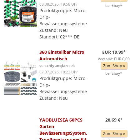
08.08.2025, 19:58 Uhr
bei Ebay*
Produktgruppe: Micro-
Drip-
Bewässerungssysteme
Zustand: Neu
Standort: 02*** DE
360 Einstellbar Micro
EUR 19,99
*
Automatisch
Versand: EUR 0,00
von
zhiyunqian
seit
Zum Shop »
07.07.2026, 10:22 Uhr
bei Ebay*
Produktgruppe: Micro-
Drip-
Bewässerungssysteme
Zustand: Neu
YAOBLUESEA 60PCS
20,69 €
*
Garten
BewässerungsSystem,
Zum Shop »
Tropfbewässerung Kit,