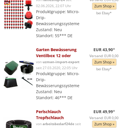
02.06.2026, 22:07 Uhr
Zum Shop »
Produktgruppe: Micro-
bei Ebay*
Drip-
Bewässerungssysteme
Zustand: Neu
Standort: 55*** DE
Garten Bewässerung
EUR 43,90
*
Ventilbox 12 oder
Versand: EUR 0,00
von
uzman-import-export
Zum Shop »
seit 27.03.2020, 22:05 Uhr
bei Ebay*
Produktgruppe: Micro-
Drip-
Bewässerungssysteme
Zustand: Neu
Standort: 46*** DE
Perlschlauch
EUR 49,99
*
Tropfschlauch
Versand: EUR 0,00
von
arbeitsbedarf24de
seit
Zum Shop »