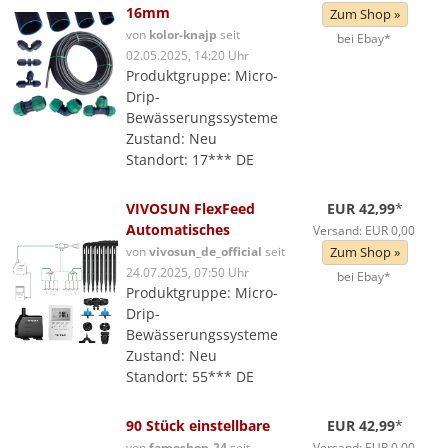
16mm
Zum Shop »
von
kolor-knajp
seit
bei Ebay*
02.05.2025, 14:20 Uhr
Produktgruppe: Micro-
Drip-
Bewässerungssysteme
Zustand: Neu
Standort: 17*** DE
VIVOSUN FlexFeed
EUR 42,99
*
Automatisches
Versand: EUR 0,00
von
vivosun_de_official
seit
Zum Shop »
24.07.2025, 07:50 Uhr
bei Ebay*
Produktgruppe: Micro-
Drip-
Bewässerungssysteme
Zustand: Neu
Standort: 55*** DE
90 Stück einstellbare
EUR 42,99
*
von
fameshop-24
seit
Versand: EUR 0,00