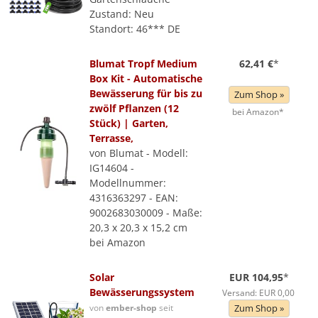
Zustand: Neu
Standort: 46*** DE
Blumat Tropf Medium
62,41 €
*
Box Kit - Automatische
Bewässerung für bis zu
Zum Shop »
zwölf Pflanzen (12
bei Amazon*
Stück) | Garten,
Terrasse,
von Blumat - Modell:
IG14604 -
Modellnummer:
4316363297 - EAN:
9002683030009 - Maße:
20,3 x 20,3 x 15,2 cm
bei Amazon
Solar
EUR 104,95
*
Bewässerungssystem
Versand: EUR 0,00
von
ember-shop
seit
Zum Shop »