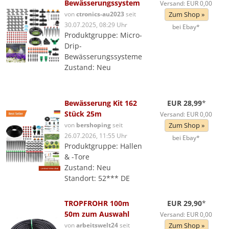
Bewässerungssystem
Versand: EUR 0,00
von
ctronics-au2023
seit
Zum Shop »
30.07.2025, 08:29 Uhr
bei Ebay*
Produktgruppe: Micro-
Drip-
Bewässerungssysteme
Zustand: Neu
Bewässerung Kit 162
EUR 28,99
*
Stück 25m
Versand: EUR 0,00
von
bershoping
seit
Zum Shop »
26.07.2026, 11:55 Uhr
bei Ebay*
Produktgruppe: Hallen
& -Tore
Zustand: Neu
Standort: 52*** DE
TROPFROHR 100m
EUR 29,90
*
50m zum Auswahl
Versand: EUR 0,00
von
arbeitswelt24
seit
Zum Shop »