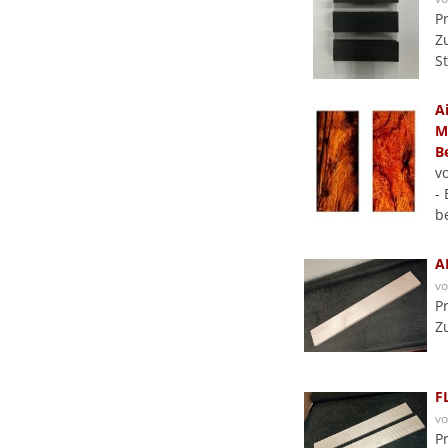
P
Z
S
A
M
B
v
-
b
A
v
P
Z
F
v
P