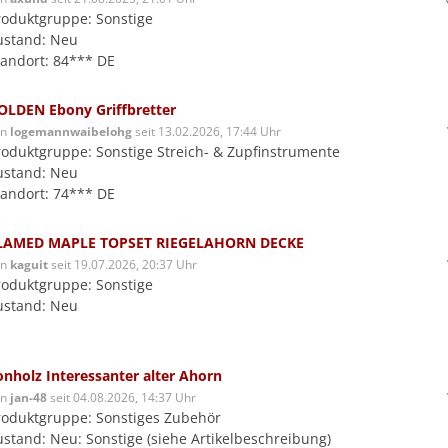
roduktgruppe: Sonstige
ustand: Neu
tandort: 84*** DE
OLDEN Ebony Griffbretter
on
logemannwaibelohg
seit 13.02.2026, 17:44 Uhr
roduktgruppe: Sonstige Streich- & Zupfinstrumente
ustand: Neu
tandort: 74*** DE
LAMED MAPLE TOPSET RIEGELAHORN DECKE
on
kaguit
seit 19.07.2026, 20:37 Uhr
roduktgruppe: Sonstige
ustand: Neu
onholz Interessanter alter Ahorn
on
jan-48
seit 04.08.2026, 14:37 Uhr
roduktgruppe: Sonstiges Zubehör
ustand: Neu: Sonstige (siehe Artikelbeschreibung)