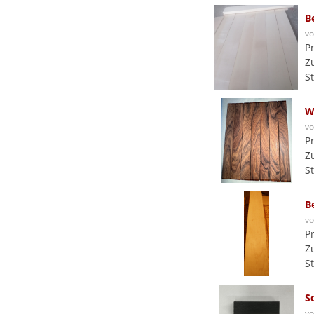
B
v
P
Z
S
W
v
P
Z
S
B
v
P
Z
S
S
v