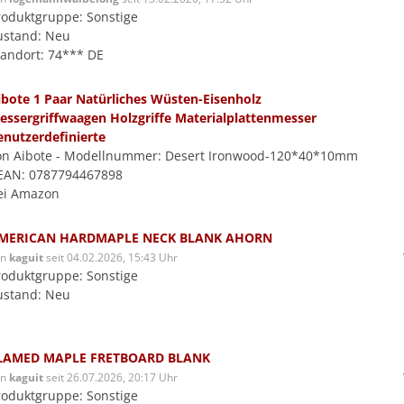
roduktgruppe: Sonstige
ustand: Neu
tandort: 74*** DE
ibote 1 Paar Natürliches Wüsten-Eisenholz
essergriffwaagen Holzgriffe Materialplattenmesser
enutzerdefinierte
on Aibote - Modellnummer: Desert Ironwood-120*40*10mm
 EAN: 0787794467898
ei Amazon
MERICAN HARDMAPLE NECK BLANK AHORN
on
kaguit
seit 04.02.2026, 15:43 Uhr
roduktgruppe: Sonstige
ustand: Neu
LAMED MAPLE FRETBOARD BLANK
on
kaguit
seit 26.07.2026, 20:17 Uhr
roduktgruppe: Sonstige