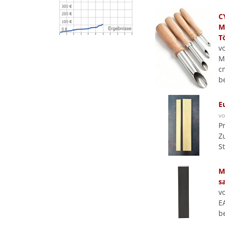
C
M
T
v
M
c
b
E
v
P
Z
S
M
s
v
E
b