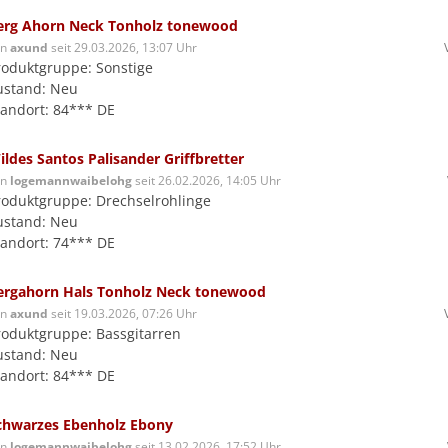
erg Ahorn Neck Tonholz tonewood
on
axund
seit 29.03.2026, 13:07 Uhr
roduktgruppe: Sonstige
ustand: Neu
tandort: 84*** DE
ildes Santos Palisander Griffbretter
on
logemannwaibelohg
seit 26.02.2026, 14:05 Uhr
roduktgruppe: Drechselrohlinge
ustand: Neu
tandort: 74*** DE
ergahorn Hals Tonholz Neck tonewood
on
axund
seit 19.03.2026, 07:26 Uhr
roduktgruppe: Bassgitarren
ustand: Neu
tandort: 84*** DE
chwarzes Ebenholz Ebony
on
logemannwaibelohg
seit 13.02.2026, 17:52 Uhr