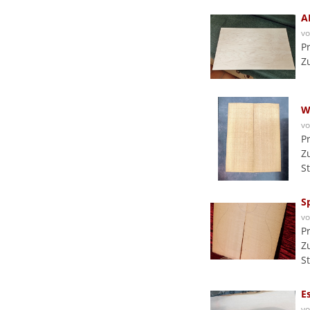
A
v
P
Z
W
v
P
Z
S
S
v
P
Z
S
E
v