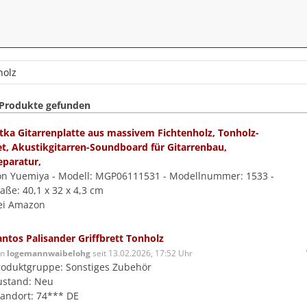
 Produkte gefunden
itka Gitarrenplatte aus massivem Fichtenholz, Tonholz-
et, Akustikgitarren-Soundboard für Gitarrenbau,
eparatur,
on Yuemiya - Modell: MGP06111531 - Modellnummer: 1533 -
aße: 40,1 x 32 x 4,3 cm
ei Amazon
antos Palisander Griffbrett Tonholz
on
logemannwaibelohg
seit 13.02.2026, 17:52 Uhr
roduktgruppe: Sonstiges Zubehör
ustand: Neu
tandort: 74*** DE