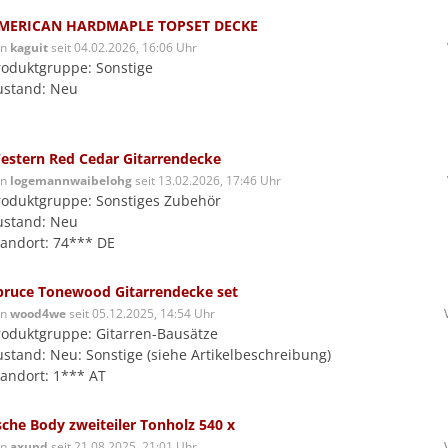
MERICAN HARDMAPLE TOPSET DECKE
on
kaguit
seit 04.02.2026, 16:06 Uhr
roduktgruppe: Sonstige
ustand: Neu
estern Red Cedar Gitarrendecke
on
logemannwaibelohg
seit 13.02.2026, 17:46 Uhr
roduktgruppe: Sonstiges Zubehör
ustand: Neu
tandort: 74*** DE
pruce Tonewood Gitarrendecke set
on
wood4we
seit 05.12.2025, 14:54 Uhr
roduktgruppe: Gitarren-Bausätze
ustand: Neu: Sonstige (siehe Artikelbeschreibung)
tandort: 1*** AT
sche Body zweiteiler Tonholz 540 x
on
axund
seit 21.08.2025, 21:01 Uhr