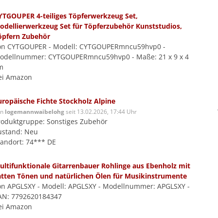
YTGOUPER 4-teiliges Töpferwerkzeug Set,
odellierwerkzeug Set für Töpferzubehör Kunststudios,
öpfern Zubehör
on CYTGOUPER - Modell: CYTGOUPERmncu59hvp0 -
odellnummer: CYTGOUPERmncu59hvp0 - Maße: 21 x 9 x 4
m
ei Amazon
uropäische Fichte Stockholz Alpine
on
logemannwaibelohg
seit 13.02.2026, 17:44 Uhr
roduktgruppe: Sonstiges Zubehör
ustand: Neu
tandort: 74*** DE
ultifunktionale Gitarrenbauer Rohlinge aus Ebenholz mit
atten Tönen und natürlichen Ölen für Musikinstrumente
on APGLSXY - Modell: APGLSXY - Modellnummer: APGLSXY -
AN: 7792620184347
ei Amazon