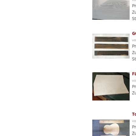
P
Z
S
G
v
P
Z
S
F
v
P
Z
T
v
P
Z