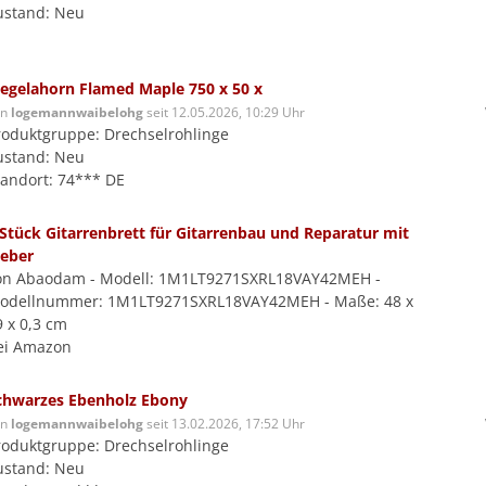
ustand: Neu
iegelahorn Flamed Maple 750 x 50 x
on
logemannwaibelohg
seit 12.05.2026, 10:29 Uhr
roduktgruppe: Drechselrohlinge
ustand: Neu
tandort: 74*** DE
 Stück Gitarrenbrett für Gitarrenbau und Reparatur mit
leber
on Abaodam - Modell: 1M1LT9271SXRL18VAY42MEH -
odellnummer: 1M1LT9271SXRL18VAY42MEH - Maße: 48 x
9 x 0,3 cm
ei Amazon
chwarzes Ebenholz Ebony
on
logemannwaibelohg
seit 13.02.2026, 17:52 Uhr
roduktgruppe: Drechselrohlinge
ustand: Neu