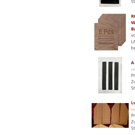
S
R
W
B
v
L
b
A
v
P
Z
S
L
v
P
Z
S