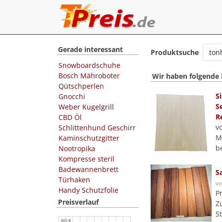
Gerade interessant
Produktsuche
Snowboardschuhe
Bosch Mähroboter
Wir haben folgende
Qütschperlen
S
Gnocchi
S
Weber Kugelgrill
R
CBD Öl
v
Schlittenhund Geschirr
M
Kaminschutzgitter
b
Nootropika
Kompresse steril
Badewannenbrett
S
Türhaken
v
Handy Schutzfolie
P
Preisverlauf
Z
S