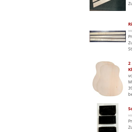
Z
R
v
P
Z
S
2
K
v
M
3
b
S
v
P
Z