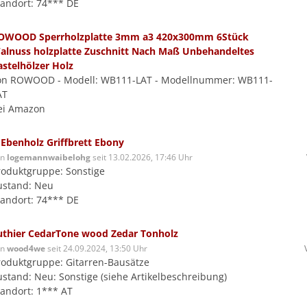
tandort: 74*** DE
OWOOD Sperrholzplatte 3mm a3 420x300mm 6Stück
alnuss holzplatte Zuschnitt Nach Maß Unbehandeltes
astelhölzer Holz
on ROWOOD - Modell: WB111-LAT - Modellnummer: WB111-
AT
ei Amazon
 Ebenholz Griffbrett Ebony
on
logemannwaibelohg
seit 13.02.2026, 17:46 Uhr
roduktgruppe: Sonstige
ustand: Neu
tandort: 74*** DE
uthier CedarTone wood Zedar Tonholz
on
wood4we
seit 24.09.2024, 13:50 Uhr
roduktgruppe: Gitarren-Bausätze
ustand: Neu: Sonstige (siehe Artikelbeschreibung)
tandort: 1*** AT