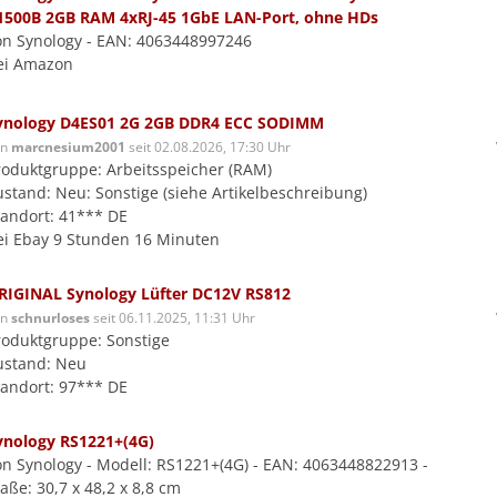
1500B 2GB RAM 4xRJ-45 1GbE LAN-Port, ohne HDs
on Synology - EAN: 4063448997246
ei Amazon
ynology D4ES01 2G 2GB DDR4 ECC SODIMM
on
marcnesium2001
seit 02.08.2026, 17:30 Uhr
roduktgruppe: Arbeitsspeicher (RAM)
ustand: Neu: Sonstige (siehe Artikelbeschreibung)
tandort: 41*** DE
ei Ebay 9 Stunden 16 Minuten
RIGINAL Synology Lüfter DC12V RS812
on
schnurloses
seit 06.11.2025, 11:31 Uhr
roduktgruppe: Sonstige
ustand: Neu
tandort: 97*** DE
ynology RS1221+(4G)
on Synology - Modell: RS1221+(4G) - EAN: 4063448822913 -
aße: 30,7 x 48,2 x 8,8 cm