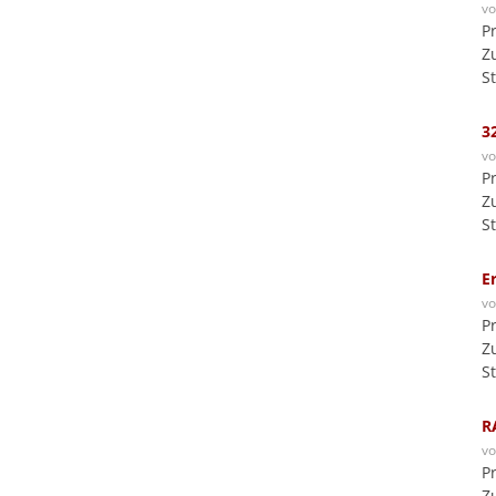
v
P
Z
S
3
v
P
Z
S
E
v
P
Z
S
R
v
P
Z