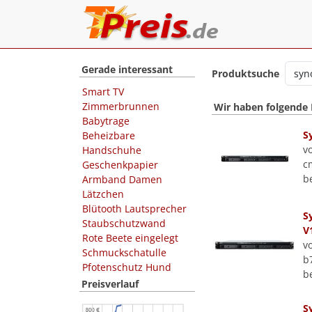
Gerade interessant
Produktsuche
Smart TV
Zimmerbrunnen
Wir haben folgende
Babytrage
S
Beheizbare
v
Handschuhe
c
Geschenkpapier
b
Armband Damen
Lätzchen
Blütooth Lautsprecher
S
Staubschutzwand
V
Rote Beete eingelegt
v
Schmuckschatulle
b
Pfotenschutz Hund
b
Preisverlauf
S