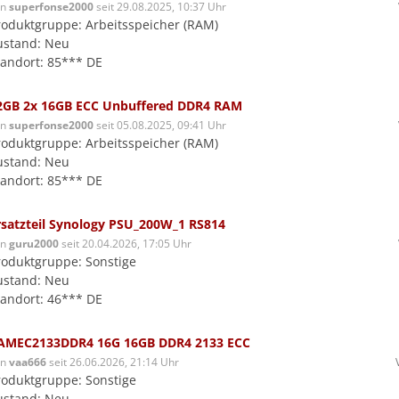
on
superfonse2000
seit 29.08.2025, 10:37 Uhr
roduktgruppe: Arbeitsspeicher (RAM)
ustand: Neu
tandort: 85*** DE
2GB 2x 16GB ECC Unbuffered DDR4 RAM
on
superfonse2000
seit 05.08.2025, 09:41 Uhr
roduktgruppe: Arbeitsspeicher (RAM)
ustand: Neu
tandort: 85*** DE
rsatzteil Synology PSU_200W_1 RS814
on
guru2000
seit 20.04.2026, 17:05 Uhr
roduktgruppe: Sonstige
ustand: Neu
tandort: 46*** DE
AMEC2133DDR4 16G 16GB DDR4 2133 ECC
on
vaa666
seit 26.06.2026, 21:14 Uhr
roduktgruppe: Sonstige
ustand: Neu