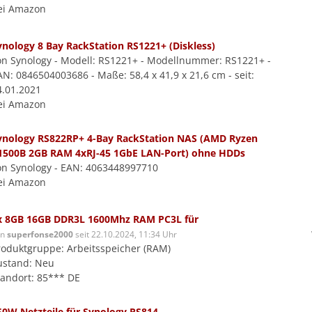
ei Amazon
ynology 8 Bay RackStation RS1221+ (Diskless)
on Synology - Modell: RS1221+ - Modellnummer: RS1221+ -
AN: 0846504003686 - Maße: 58,4 x 41,9 x 21,6 cm - seit:
4.01.2021
ei Amazon
ynology RS822RP+ 4-Bay RackStation NAS (AMD Ryzen
1500B 2GB RAM 4xRJ-45 1GbE LAN-Port) ohne HDDs
on Synology - EAN: 4063448997710
ei Amazon
x 8GB 16GB DDR3L 1600Mhz RAM PC3L für
on
superfonse2000
seit 22.10.2024, 11:34 Uhr
roduktgruppe: Arbeitsspeicher (RAM)
ustand: Neu
tandort: 85*** DE
50W Netzteile für Synology RS814