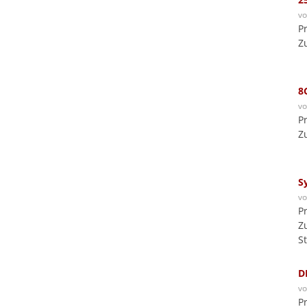
v
P
Z
8
v
P
Z
S
v
P
Zu
S
D
v
P