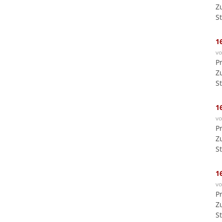
Z
S
1
v
P
Z
S
1
v
P
Z
S
1
v
P
Z
S