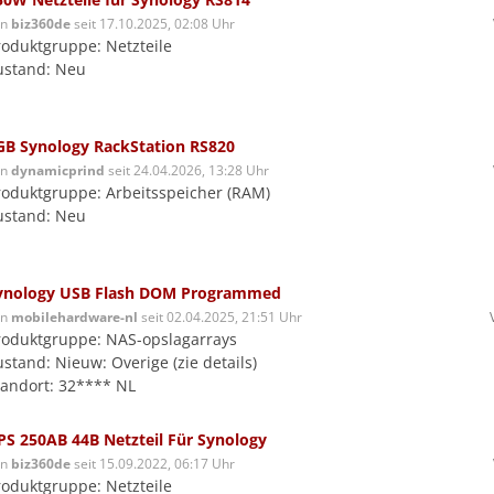
on
biz360de
seit 17.10.2025, 02:08 Uhr
roduktgruppe: Netzteile
ustand: Neu
GB Synology RackStation RS820
on
dynamicprind
seit 24.04.2026, 13:28 Uhr
roduktgruppe: Arbeitsspeicher (RAM)
ustand: Neu
ynology USB Flash DOM Programmed
on
mobilehardware-nl
seit 02.04.2025, 21:51 Uhr
roduktgruppe: NAS-opslagarrays
stand: Nieuw: Overige (zie details)
tandort: 32**** NL
PS 250AB 44B Netzteil Für Synology
on
biz360de
seit 15.09.2022, 06:17 Uhr
roduktgruppe: Netzteile