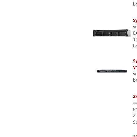
b
S
v
E
1
b
S
V
v
b
2
v
P
Z
S
2