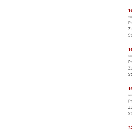
1
v
P
Z
S
1
v
P
Z
S
1
v
P
Z
S
3