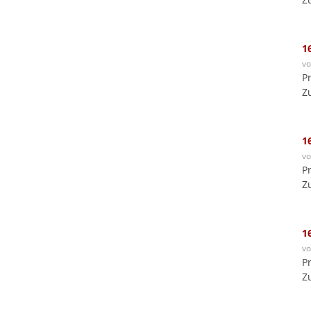
1
v
P
Z
1
v
P
Z
1
v
P
Z