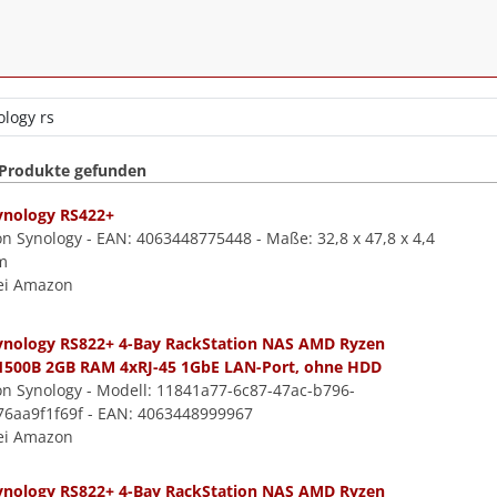
 Produkte gefunden
ynology RS422+
on Synology - EAN: 4063448775448 - Maße: 32,8 x 47,8 x 4,4
m
ei Amazon
ynology RS822+ 4-Bay RackStation NAS AMD Ryzen
1500B 2GB RAM 4xRJ-45 1GbE LAN-Port, ohne HDD
on Synology - Modell: 11841a77-6c87-47ac-b796-
76aa9f1f69f - EAN: 4063448999967
ei Amazon
ynology RS822+ 4-Bay RackStation NAS AMD Ryzen