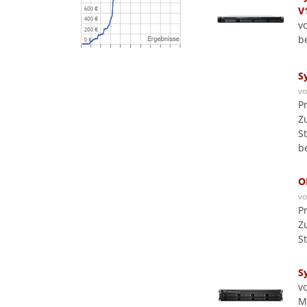
V
v
b
S
v
P
Z
S
b
O
v
P
Z
S
S
v
M