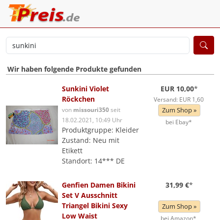
Wir haben folgende Produkte gefunden
Sunkini Violet
EUR 10,00
*
Röckchen
Versand: EUR 1,60
von
missouri350
seit
Zum Shop »
18.02.2021, 10:49 Uhr
bei Ebay*
Produktgruppe: Kleider
Zustand: Neu mit
Etikett
Standort: 14*** DE
Genfien Damen Bikini
31,99 €
*
Set V Ausschnitt
Triangel Bikini Sexy
Zum Shop »
Low Waist
bei Amazon*