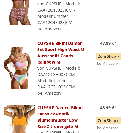
von CUPSHE - Modell:
CAA12C4E023JCM -
Modellnummer:
CAA12C4E023JCM
bei Amazon
CUPSHE Bikini Damen
47,99 €
*
Set Sport High Waist U
Ausschnitt Candy
Zum Shop »
Rainbow M
bei Amazon*
von CUPSHE - Modell:
DAA12C3H003CCM -
Modellnummer:
DAA12C3H003CCM
bei Amazon
CUPSHE Damen Bikini
48,99 €
*
Set Wickeloptik
Blumenmuster Low
Zum Shop »
Rise Zitronengelb M
bei Amazon*
von CUPSHE - Modell: