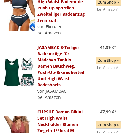
High Waist Bademode
Zum Shop »
Push Up sportlich
bei Amazon*
Zweiteiliger Badeanzug
Swimsuit,
von Ekouaer
bei Amazon
JASAMBAC 3-Teiliger
41,99 €
*
Badeanzüge für
Mädchen Tankini
Zum Shop »
Damen Bauchweg,
bei Amazon*
Push-Up-Bikinioberteil
Und High Waist
Badeshorts,
von JASAMBAC
bei Amazon
CUPSHE Damen Bikini
47,99 €
*
Set High Waist
Neckholder Blumen
Zum Shop »
Ziegelrot/Floral M
bei Amazon*