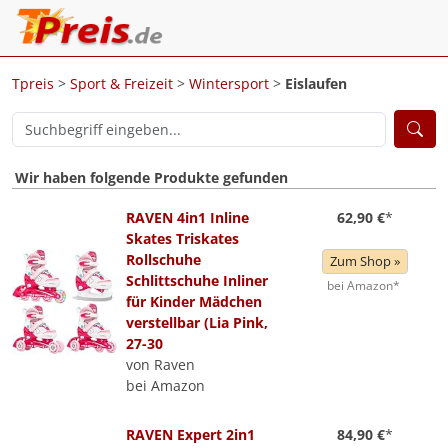
Tpreis
>
Sport & Freizeit
>
Wintersport
>
Eislaufen
Wir haben folgende Produkte gefunden
RAVEN 4in1 Inline
62,90 €
*
Skates Triskates
Rollschuhe
Zum Shop »
Schlittschuhe Inliner
bei Amazon*
für Kinder Mädchen
verstellbar (Lia Pink,
27-30
von Raven
bei Amazon
RAVEN Expert 2in1
84,90 €
*