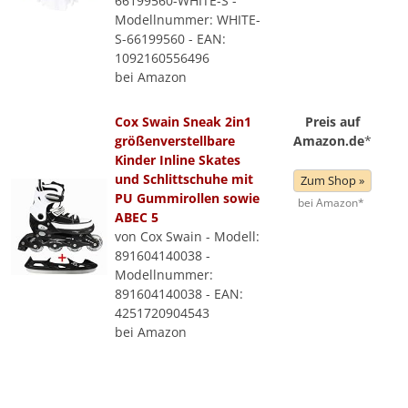
66199560-WHITE-S -
Modellnummer: WHITE-
S-66199560 - EAN:
1092160556496
bei Amazon
Cox Swain Sneak 2in1
Preis auf
größenverstellbare
Amazon.de
*
Kinder Inline Skates
und Schlittschuhe mit
Zum Shop »
PU Gummirollen sowie
bei Amazon*
ABEC 5
von Cox Swain - Modell:
891604140038 -
Modellnummer:
891604140038 - EAN:
4251720904543
bei Amazon