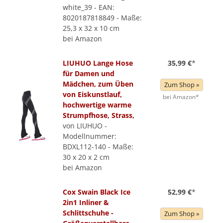
white_39 - EAN:
8020187818849 - Maße:
25,3 x 32 x 10 cm
bei Amazon
LIUHUO Lange Hose
35,99 €
*
für Damen und
Mädchen, zum Üben
Zum Shop »
von Eiskunstlauf,
bei Amazon*
hochwertige warme
Strumpfhose, Strass,
von LIUHUO -
Modellnummer:
BDXL112-140 - Maße:
30 x 20 x 2 cm
bei Amazon
Cox Swain Black Ice
52,99 €
*
2in1 Inliner &
Schlittschuhe -
Zum Shop »