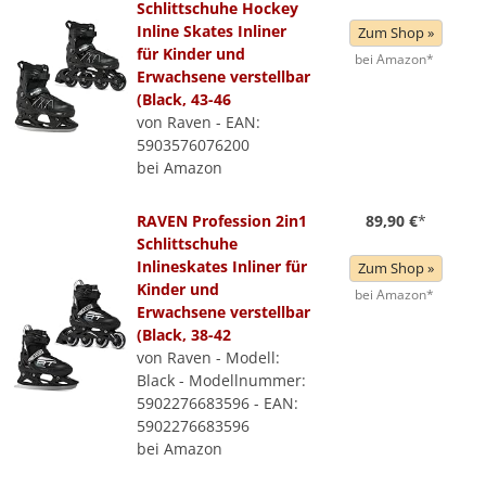
Schlittschuhe Hockey
Inline Skates Inliner
Zum Shop »
für Kinder und
bei Amazon*
Erwachsene verstellbar
(Black, 43-46
von Raven - EAN:
5903576076200
bei Amazon
RAVEN Profession 2in1
89,90 €
*
Schlittschuhe
Inlineskates Inliner für
Zum Shop »
Kinder und
bei Amazon*
Erwachsene verstellbar
(Black, 38-42
von Raven - Modell:
Black - Modellnummer:
5902276683596 - EAN:
5902276683596
bei Amazon