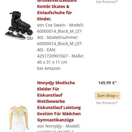
Größenverstellbare
bei Amazon*
Kombi Skates &
Eislaufschuhe für
Kinder,
von Cox Swain - Modell:
60000014_Black_M_(37-
40) - Modellnummer:
60000014_Black_M_(37-
40) - EAN:
4251720907667 - Maße:
40 x 31 x 11 cm
bei Amazon
Nnnydjy Modische
149,99 €
*
Kleider Für
Eiskunstlauf
Zum Shop »
Wettbewerbe
bei Amazon*
Eiskunstlauf Leistung
Kostüm Für Mädchen
Gymnastikanzüge
von Nnnydjy - Modell: