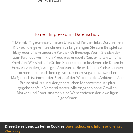
bei Amazon
Home
-
Impressum
-
Datenschutz
* Die mit '*' gekennzeichneten Links sind Partnerlinks. Durch einen
Klick auf die gekennzeichneten Links gelangen Sie zum Beispiel zu
Ebay oder einem anderen Partner-Onlineshop. Wenn Sie sich dort
zum Kauf des verlinkten Produktes entschließen, erhalten wir eine
Provision. Wir sind kein Online-Shop, sondern beziehen die Daten in
Echtzeit von den jeweiligen Anbietern. Die wirklichen Preise können
trotzdem technisch bedingt von unseren Angaben abweichen.
Maßgeblich ist immer der Preis auf der Webseite des Anbieters. Alle
Preise sind inklusiv der gesetzlichen Mehrwertsteuer plus
gegebenenfalls Versandkosten. Alle Angaben ohne Gewähr.
Marken und Produktnamen sind Warenzeichen der jeweiligen
Eigentümer.
Diese Seite benutzt keine Cookies
Datenschutz und Informationen zur
Werbung