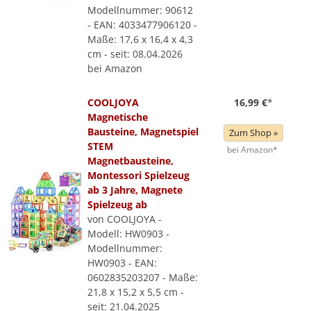
Modellnummer: 90612
- EAN: 4033477906120 -
Maße: 17,6 x 16,4 x 4,3
cm - seit: 08.04.2026
bei Amazon
COOLJOYA
16,99 €
*
Magnetische
Bausteine, Magnetspiel
Zum Shop »
STEM
bei Amazon*
Magnetbausteine,
Montessori Spielzeug
ab 3 Jahre, Magnete
Spielzeug ab
von COOLJOYA -
Modell: HW0903 -
Modellnummer:
HW0903 - EAN:
0602835203207 - Maße:
21,8 x 15,2 x 5,5 cm -
seit: 21.04.2025