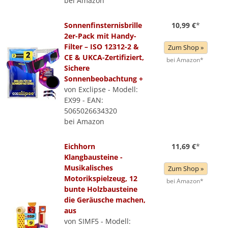
bei Amazon
Sonnenfinsternisbrille
10,99 €
*
2er-Pack mit Handy-
Filter – ISO 12312-2 &
Zum Shop »
CE & UKCA-Zertifiziert,
bei Amazon*
Sichere
Sonnenbeobachtung +
von Exclipse - Modell:
EX99 - EAN:
5065026634320
bei Amazon
Eichhorn
11,69 €
*
Klangbausteine -
Musikalisches
Zum Shop »
Motorikspielzeug, 12
bei Amazon*
bunte Holzbausteine
die Geräusche machen,
aus
von SIMF5 - Modell: