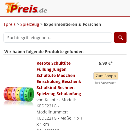
Tpreis
>
Spielzeug
>
Experimentieren & Forschen
Wir haben folgende Produkte gefunden
Kesote Schultüte
5,99 €
*
Füllung Jungen
Schultüte Mädchen
Zum Shop »
Einschulung Geschenk
bei Amazon*
Schulkind Rechnen
Spielzeug Schulanfang
von Kesote - Modell:
KEDE221G -
Modellnummer:
KEDE221G - Maße: 1 x 1
x 1 cm