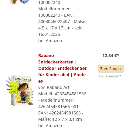
100002240 -
Modellnummer:
100002240 - EAN:
4003046022407 - Maße:
4,5 x 17 x 17 cm - seit:
16.01.2025
bei Amazon
Rabano
12,34 €
*
Entdeckerkarten |
Outdoor Entdecker Set
Zum Shop »
für Kinder ab 4 | Finde
bei Amazon*
es
von Rabano Art -
Modell: 4262454581566
- Modellnummer:
4262454581566-001 -
EAN: 4262454581566 -
Maße: 12 x 7 x 0,1 cm
bei Amazon