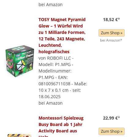
bei Amazon
TOSY Magnet Pyramid
18,52 €
*
Glow – 1 Würfel Wird
zu 1 Milliarde Formen,
Zum Shop »
12 Teile, 243 Magnete,
bei Amazon*
Leuchtend,
holografisches
von ROBOFI LLC -
Modell: P1.MPG -
Modellnummer:
P1.MPG - EAN:
0810096711038 - Maße:
10 x 7 x 0,1 cm - seit:
18.06.2025
bei Amazon
Montessori Spielzeug
22,99 €
*
Busy Board ab 1 Jahr
Activity Board aus
Zum Shop »