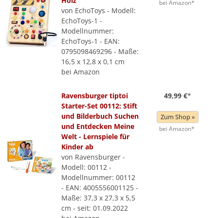
Holz
bei Amazon*
von EchoToys - Modell:
EchoToys-1 -
Modellnummer:
EchoToys-1 - EAN:
0795098469296 - Maße:
16,5 x 12,8 x 0,1 cm
bei Amazon
Ravensburger tiptoi
49,99 €
*
Starter-Set 00112: Stift
und Bilderbuch Suchen
Zum Shop »
und Entdecken Meine
bei Amazon*
Welt - Lernspiele für
Kinder ab
von Ravensburger -
Modell: 00112 -
Modellnummer: 00112
- EAN: 4005556001125 -
Maße: 37,3 x 27,3 x 5,5
cm - seit: 01.09.2022