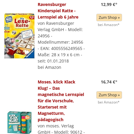
Ravensburger
12,99 €
*
Kinderspiel Ratte -
Lernspiel ab 6 Jahre
Zum Shop »
von Ravensburger
bei Amazon*
Verlag GmbH - Modell:
24956 -
Modellnummer: 24956
- EAN: 4005556249565 -
Maße: 28 x 19 x 6 cm -
seit: 01.01.2018
bei Amazon
Moses. klick Klack
16,74 €
*
Klug! – Das
magnetische Lernspiel
Zum Shop »
für die Vorschule,
bei Amazon*
Starterset mit
Magnetturm,
pädagogisch
von moses. Verlag
GmbH - Modell: 90612 -