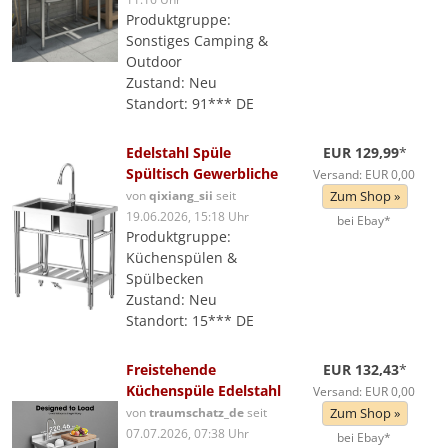
Produktgruppe:
Sonstiges Camping &
Outdoor
Zustand: Neu
Standort: 91*** DE
Edelstahl Spüle
EUR 129,99
*
Spültisch Gewerbliche
Versand: EUR 0,00
von
qixiang_sii
seit
Zum Shop »
19.06.2026, 15:18 Uhr
bei Ebay*
Produktgruppe:
Küchenspülen &
Spülbecken
Zustand: Neu
Standort: 15*** DE
Freistehende
EUR 132,43
*
Küchenspüle Edelstahl
Versand: EUR 0,00
von
traumschatz_de
seit
Zum Shop »
07.07.2026, 07:38 Uhr
bei Ebay*