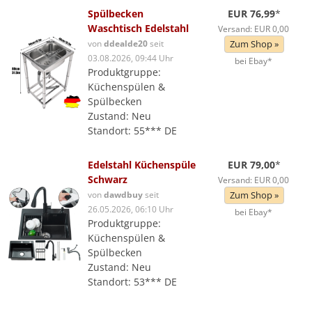
Spülbecken
EUR 76,99
*
Waschtisch Edelstahl
Versand: EUR 0,00
von
ddealde20
seit
Zum Shop »
03.08.2026, 09:44 Uhr
bei Ebay*
Produktgruppe:
Küchenspülen &
Spülbecken
Zustand: Neu
Standort: 55*** DE
Edelstahl Küchenspüle
EUR 79,00
*
Schwarz
Versand: EUR 0,00
von
dawdbuy
seit
Zum Shop »
26.05.2026, 06:10 Uhr
bei Ebay*
Produktgruppe:
Küchenspülen &
Spülbecken
Zustand: Neu
Standort: 53*** DE