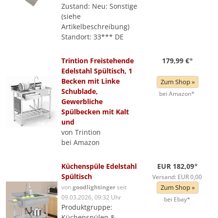
Zustand: Neu: Sonstige
(siehe
Artikelbeschreibung)
Standort: 33*** DE
Trintion Freistehende
179,99 €
*
Edelstahl Spültisch, 1
Becken mit Linke
Zum Shop »
Schublade,
bei Amazon*
Gewerbliche
Spülbecken mit Kalt
und
von Trintion
bei Amazon
Küchenspüle Edelstahl
EUR 182,09
*
Spültisch
Versand: EUR 0,00
von
goodlightinger
seit
Zum Shop »
09.03.2026, 09:32 Uhr
bei Ebay*
Produktgruppe:
Küchenspülen &