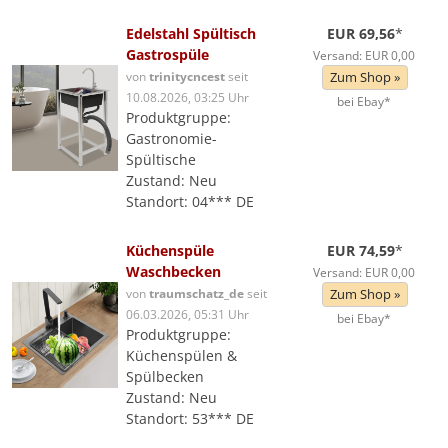
Edelstahl Spültisch
EUR 69,56
*
Gastrospüle
Versand: EUR 0,00
von
trinitycncest
seit
Zum Shop »
10.08.2026, 03:25 Uhr
bei Ebay*
Produktgruppe:
Gastronomie-
Spültische
Zustand: Neu
Standort: 04*** DE
Küchenspüle
EUR 74,59
*
Waschbecken
Versand: EUR 0,00
von
traumschatz_de
seit
Zum Shop »
06.03.2026, 05:31 Uhr
bei Ebay*
Produktgruppe:
Küchenspülen &
Spülbecken
Zustand: Neu
Standort: 53*** DE