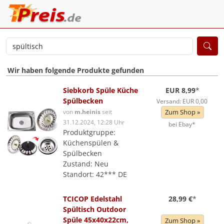
Wir haben folgende Produkte gefunden
Siebkorb Spüle Küche
EUR 8,99
*
Spülbecken
Versand: EUR 0,00
von
m.heinis
seit
Zum Shop »
31.12.2024, 12:28 Uhr
bei Ebay*
Produktgruppe:
Küchenspülen &
Spülbecken
Zustand: Neu
Standort: 42*** DE
TCICOP Edelstahl
28,99 €
*
Spültisch Outdoor
Spüle 45x40x22cm,
Zum Shop »