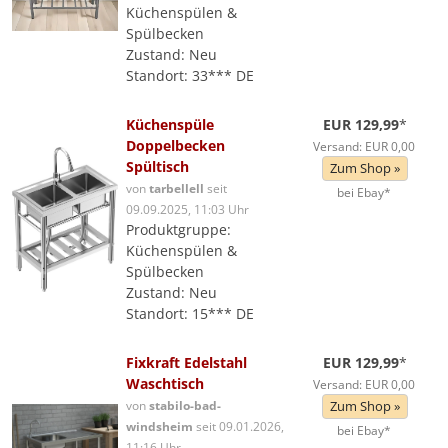
Küchenspülen &
Spülbecken
Zustand: Neu
Standort: 33*** DE
Küchenspüle
EUR 129,99
*
Doppelbecken
Versand: EUR 0,00
Spültisch
Zum Shop »
von
tarbellell
seit
bei Ebay*
09.09.2025, 11:03 Uhr
Produktgruppe:
Küchenspülen &
Spülbecken
Zustand: Neu
Standort: 15*** DE
Fixkraft Edelstahl
EUR 129,99
*
Waschtisch
Versand: EUR 0,00
von
stabilo-bad-
Zum Shop »
windsheim
seit 09.01.2026,
bei Ebay*
11:16 Uhr