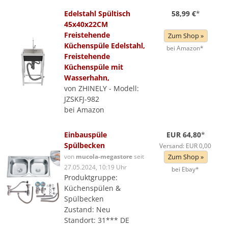
Edelstahl Spültisch
58,99 €
*
45x40x22CM
Freistehende
Zum Shop »
Küchenspüle Edelstahl,
bei Amazon*
Freistehende
Küchenspüle mit
Wasserhahn,
von ZHINELY - Modell:
JZSKFJ-982
bei Amazon
Einbauspüle
EUR 64,80
*
Spülbecken
Versand: EUR 0,00
von
mucola-megastore
seit
Zum Shop »
27.05.2024, 10:19 Uhr
bei Ebay*
Produktgruppe:
Küchenspülen &
Spülbecken
Zustand: Neu
Standort: 31*** DE