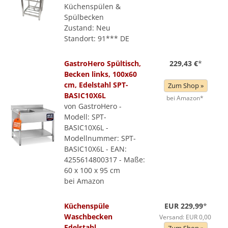
Küchenspülen &
Spülbecken
Zustand: Neu
Standort: 91*** DE
GastroHero Spültisch,
229,43 €
*
Becken links, 100x60
cm, Edelstahl SPT-
Zum Shop »
BASIC10X6L
bei Amazon*
von GastroHero -
Modell: SPT-
BASIC10X6L -
Modellnummer: SPT-
BASIC10X6L - EAN:
4255614800317 - Maße:
60 x 100 x 95 cm
bei Amazon
Küchenspüle
EUR 229,99
*
Waschbecken
Versand: EUR 0,00
Edelstahl