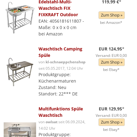
Edelstahl-Multi-
119,99 €
*
Waschtisch FIX
FIXKRAFT Outdoor
Zum Shop »
EAN: 4056181611807 -
bei Amazon*
Maße: 0 x 0 x 0 cm
bei Amazon
Waschtisch Camping
EUR 124,95
*
Spüle
Versand: EUR 0,00
von
kl-schnaeppchenshop
Zum Shop »
seit 05.05.2017, 12:04 Uhr
bei Ebay*
Produktgruppe:
Küchenarmaturen
Zustand: Neu
Standort: 22*** DE
Multifunktions Spüle
EUR 129,95
*
Waschtisch
Versand: EUR 0,00
von
owlsat
seit 06.09.2024,
Zum Shop »
14:02 Uhr
bei Ebay*
Produktgruppe: