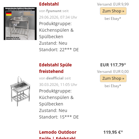
Edelstahl
Versand: EUR 9,99
von
fyununt
seit
Zum Shop »
29.06.2026, 07:34 Uhr
bei Ebay*
Produktgruppe:
Küchenspülen &
Spülbecken
Zustand: Neu
Standort: 22*** DE
Edelstahl Spüle
EUR 117,79
*
freistehend
Versand: EUR 0,00
von
deofficial
seit
Zum Shop »
30.03.2026, 11:05 Uhr
bei Ebay*
Produktgruppe:
Küchenspülen &
Spülbecken
Zustand: Neu
Standort: 15*** DE
Lemodo Outdoor
119,95 €
*
Spüle | Edelstahl