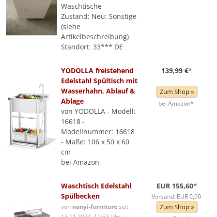
Waschtische
Zustand: Neu: Sonstige
(siehe
Artikelbeschreibung)
Standort: 33*** DE
YODOLLA freistehend
139,99 €
*
Edelstahl Spültisch mit
Wasserhahn, Ablauf &
Zum Shop »
Ablage
bei Amazon*
von YODOLLA - Modell:
16618 -
Modellnummer: 16618
- Maße: 106 x 50 x 60
cm
bei Amazon
Waschtisch Edelstahl
EUR 155,60
*
Spülbecken
Versand: EUR 0,00
von
nanyi-furniture
seit
Zum Shop »
13.11.2024, 11:53 Uhr