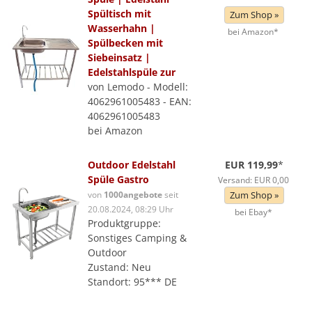
Spültisch mit
Zum Shop »
Wasserhahn |
bei Amazon*
Spülbecken mit
Siebeinsatz |
Edelstahlspüle zur
von Lemodo - Modell:
4062961005483 - EAN:
4062961005483
bei Amazon
Outdoor Edelstahl
EUR 119,99
*
Spüle Gastro
Versand: EUR 0,00
von
1000angebote
seit
Zum Shop »
20.08.2024, 08:29 Uhr
bei Ebay*
Produktgruppe:
Sonstiges Camping &
Outdoor
Zustand: Neu
Standort: 95*** DE