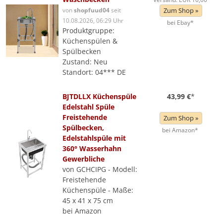
von
shopfuud04
seit
Zum Shop »
10.08.2026, 06:29 Uhr
bei Ebay*
Produktgruppe:
Küchenspülen &
Spülbecken
Zustand: Neu
Standort: 04*** DE
BJTDLLX Küchenspüle
43,99 €
*
Edelstahl Spüle
Freistehende
Zum Shop »
Spülbecken,
bei Amazon*
Edelstahlspüle mit
360° Wasserhahn
Gewerbliche
von GCHCIPG - Modell:
Freistehende
Küchenspüle - Maße:
45 x 41 x 75 cm
bei Amazon