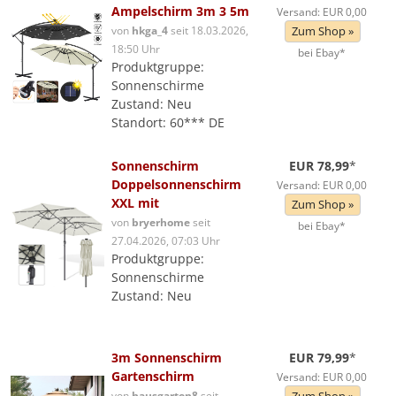
Ampelschirm 3m 3 5m
Versand: EUR 0,00
von
hkga_4
seit 18.03.2026,
Zum Shop »
18:50 Uhr
bei Ebay*
Produktgruppe:
Sonnenschirme
Zustand: Neu
Standort: 60*** DE
Sonnenschirm
EUR 78,99
*
Doppelsonnenschirm
Versand: EUR 0,00
XXL mit
Zum Shop »
von
bryerhome
seit
bei Ebay*
27.04.2026, 07:03 Uhr
Produktgruppe:
Sonnenschirme
Zustand: Neu
3m Sonnenschirm
EUR 79,99
*
Gartenschirm
Versand: EUR 0,00
von
hausgarten8
seit