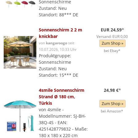
Sonnenschirme
Zustand: Neu
Standort: 88*** DE
Sonnenschirm 2 2 m
EUR 24,59
*
knickbar
Versand: EUR 0,00
von
kangaroogo
seit
Zum Shop »
10.07.2026, 10:33 Uhr
bei Ebay*
Produktgruppe:
Sonnenschirme
Zustand: Neu
Standort: 15*** DE
4smile Sonnenschirm
24,98 €
*
Strand Ø 180 cm,
Türkis
Zum Shop »
von 4smile -
bei Amazon*
Modellnummer: SJ-BH-
38Q-4S - EAN:
4251428779832 - Maße:
180 x 180 x 220 cm