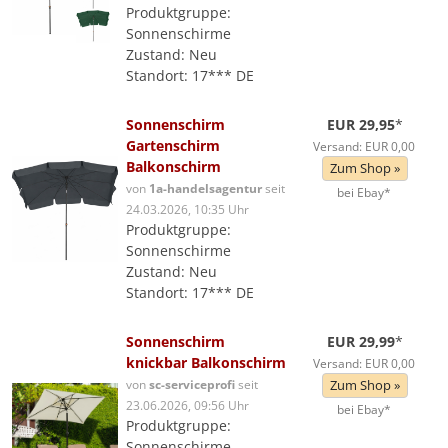
Produktgruppe:
Sonnenschirme
Zustand: Neu
Standort: 17*** DE
Sonnenschirm
EUR 29,95
*
Gartenschirm
Versand: EUR 0,00
Balkonschirm
Zum Shop »
von
1a-handelsagentur
seit
bei Ebay*
24.03.2026, 10:35 Uhr
Produktgruppe:
Sonnenschirme
Zustand: Neu
Standort: 17*** DE
Sonnenschirm
EUR 29,99
*
knickbar Balkonschirm
Versand: EUR 0,00
von
sc-serviceprofi
seit
Zum Shop »
23.06.2026, 09:56 Uhr
bei Ebay*
Produktgruppe:
Sonnenschirme