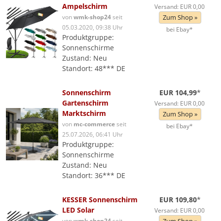
Ampelschirm
Versand: EUR 0,00
von
wmk-shop24
seit
Zum Shop »
05.03.2020, 09:38 Uhr
bei Ebay*
Produktgruppe:
Sonnenschirme
Zustand: Neu
Standort: 48*** DE
Sonnenschirm
EUR 104,99
*
Gartenschirm
Versand: EUR 0,00
Marktschirm
Zum Shop »
von
mc-commerce
seit
bei Ebay*
25.07.2026, 06:41 Uhr
Produktgruppe:
Sonnenschirme
Zustand: Neu
Standort: 36*** DE
KESSER Sonnenschirm
EUR 109,80
*
LED Solar
Versand: EUR 0,00
von
wmk-shop24
seit