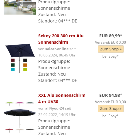
Produktgruppe:
Sonnenschirme
Zustand: Neu
Standort: 04*** DE
Sekey 200 300 cm Alu
EUR 89,99
*
Sonnenschirm
Versand: EUR 0,00
von
salcar-online
seit
Zum Shop »
10.05.2024, 06:49 Uhr
bei Ebay*
Produktgruppe:
Sonnenschirme
Zustand: Neu
Standort: 04*** DE
XXL Alu Sonnenschirm
EUR 94,98
*
4 m UV30
Versand: EUR 0,00
von
all4you-24
seit
Zum Shop »
22.02.2022, 14:19 Uhr
bei Ebay*
Produktgruppe:
Sonnenschirme
Zustand: Neu