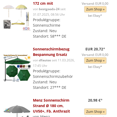
172 cm mit
Versand: EUR 0,00
von
bestgoods-24
seit
Zum Shop »
31.07.2025, 08:56 Uhr
bei Ebay*
Produktgruppe:
Sonnenschirme
Zustand: Neu
Standort: 58*** DE
Sonnenschirmbezug
EUR 20,72
*
Bespannung Ersatz
Versand: EUR 0,00
von
dfautos
seit 11.03.2026,
Zum Shop »
17:45 Uhr
bei Ebay*
Produktgruppe:
Sonnenschirmzubehör
Zustand: Neu
Standort: 27*** DE
Menz Sonnenschirm
20,98 €
*
Strand Ø 180 cm,
UV50+, Fb. Anthrazit
Zum Shop »
von Menz -