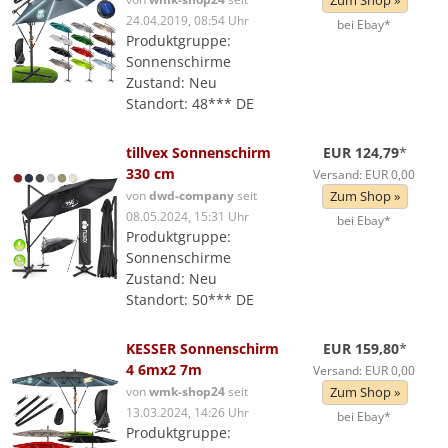
Zum Shop »
24.04.2019, 08:54 Uhr
bei Ebay*
Produktgruppe:
Sonnenschirme
Zustand: Neu
Standort: 48*** DE
tillvex Sonnenschirm
EUR 124,79
*
330 cm
Versand: EUR 0,00
von
dwd-company
seit
Zum Shop »
08.05.2024, 15:31 Uhr
bei Ebay*
Produktgruppe:
Sonnenschirme
Zustand: Neu
Standort: 50*** DE
KESSER Sonnenschirm
EUR 159,80
*
4 6mx2 7m
Versand: EUR 0,00
von
wmk-shop24
seit
Zum Shop »
13.03.2024, 14:26 Uhr
bei Ebay*
Produktgruppe: