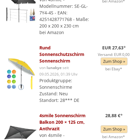
bei Amazon*
Modellnummer: SE-GL-
7Y4-4S - EAN:
4251428771768 - Maße:
200 x 200 x 230 cm
bei Amazon
Rund
EUR 27,63
*
Sonnenschutzschirm
Versand: EUR 0,00
Sonnenschirm
Zum Shop »
von
lunakye
seit
bei Ebay*
09.05.2026, 01:39 Uhr
Produktgruppe:
Sonnenschirme
Zustand: Neu
Standort: 28*** DE
4smile Sonnenschirm
28,88 €
*
Balkon 200 × 125 cm,
Anthrazit
Zum Shop »
von 4smile -
bei Amazon*