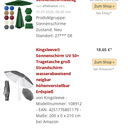
von
dfahome
seit
Zum Shop »
31.07.2026, 06:40 Uhr
bei Ebay*
Produktgruppe:
Sonnenschirme
Zustand: Neu
Standort: 27*** DE
Kingsleeve®
18,65 €
*
Sonnenschirm UV 50+
Tragetasche groß
Zum Shop »
Strandschirm
bei Amazon*
wasserabweisend
neigbar
höhenverstellbar
Erdspieß
von Kingsleeve -
Modellnummer: 108912
- EAN: 4251776801179 -
Maße: 200 x 0 x 210 cm
bei Amazon