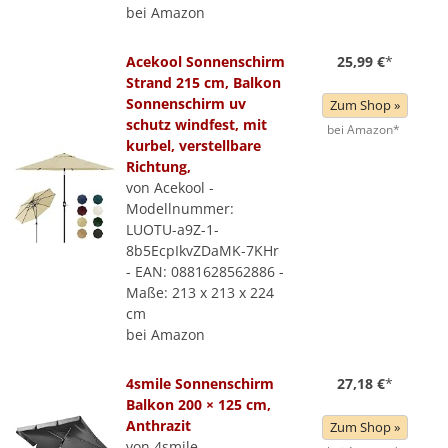
bei Amazon
Acekool Sonnenschirm
25,99 €
*
Strand 215 cm, Balkon
Sonnenschirm uv
Zum Shop »
schutz windfest, mit
bei Amazon*
kurbel, verstellbare
Richtung,
von Acekool -
Modellnummer:
LUOTU-a9Z-1-
8b5EcpIkvZDaMK-7KHr
- EAN: 0881628562886 -
Maße: 213 x 213 x 224
cm
bei Amazon
4smile Sonnenschirm
27,18 €
*
Balkon 200 × 125 cm,
Anthrazit
Zum Shop »
von 4smile -