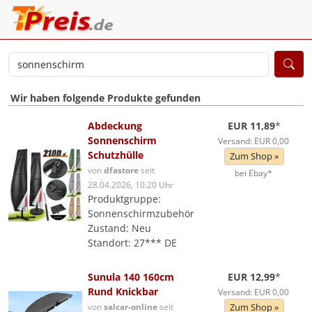
Wir haben folgende Produkte gefunden
Abdeckung
EUR 11,89
*
Sonnenschirm
Versand: EUR 0,00
Schutzhülle
Zum Shop »
von
dfastore
seit
bei Ebay*
28.04.2026, 10:20 Uhr
Produktgruppe:
Sonnenschirmzubehör
Zustand: Neu
Standort: 27*** DE
Sunula 140 160cm
EUR 12,99
*
Rund Knickbar
Versand: EUR 0,00
von
salcar-online
seit
Zum Shop »