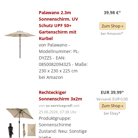
Palawano 2.3m
39,98 €
*
Sonnenschirm, UV
Schutz UPF 50+
Zum Shop »
Gartenschirm mit
bei Amazon*
Kurbel
von Palawano -
Modellnummer: PL-
DYZZS - EAN:
0850082094325 - Maße:
230 x 230 x 225 cm
bei Amazon
Rechteckiger
EUR 39,99
*
Sonnenschirm 3x2m
Versand: EUR 0,00
von
sc-serviceprofi
seit
Zum Shop »
25.06.2026, 07:38 Uhr
bei Ebay*
Produktgruppe:
Sonnenschirme
Zustand: Neu: Sonstige
(siehe