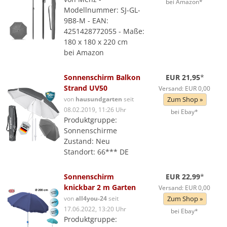
bei Amazon*
Modellnummer: SJ-GL-
9B8-M - EAN:
4251428772055 - Maße:
180 x 180 x 220 cm
bei Amazon
Sonnenschirm Balkon
EUR 21,95
*
Strand UV50
Versand: EUR 0,00
von
hausundgarten
seit
Zum Shop »
08.02.2019, 11:26 Uhr
bei Ebay*
Produktgruppe:
Sonnenschirme
Zustand: Neu
Standort: 66*** DE
Sonnenschirm
EUR 22,99
*
knickbar 2 m Garten
Versand: EUR 0,00
von
all4you-24
seit
Zum Shop »
17.06.2022, 13:20 Uhr
bei Ebay*
Produktgruppe: