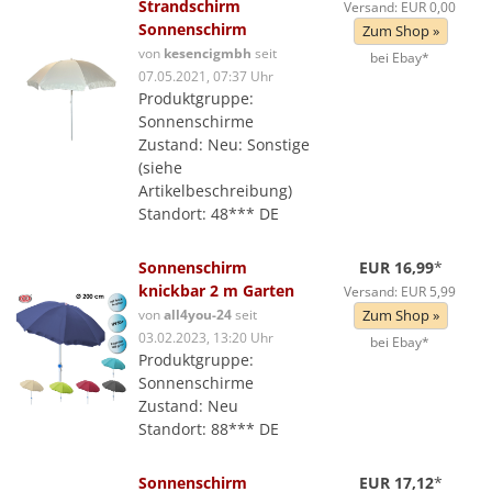
Strandschirm
Versand: EUR 0,00
Sonnenschirm
Zum Shop »
von
kesencigmbh
seit
bei Ebay*
07.05.2021, 07:37 Uhr
Produktgruppe:
Sonnenschirme
Zustand: Neu: Sonstige
(siehe
Artikelbeschreibung)
Standort: 48*** DE
Sonnenschirm
EUR 16,99
*
knickbar 2 m Garten
Versand: EUR 5,99
von
all4you-24
seit
Zum Shop »
03.02.2023, 13:20 Uhr
bei Ebay*
Produktgruppe:
Sonnenschirme
Zustand: Neu
Standort: 88*** DE
Sonnenschirm
EUR 17,12
*