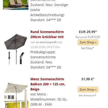
Zustand: Neu: Sonstige
(siehe
Artikelbeschreibung)
Standort: 04*** DE
Rund Sonnenschirm
EUR 29,99
*
200cm knickbar mit
Versand: EUR 0,00
von
sc-serviceprofi
seit
Zum Shop »
23.06.2026, 09:57 Uhr
bei Ebay*
Produktgruppe:
Sonnenschirme
Zustand: Neu
Standort: 04*** DE
Menz Sonnenschirm
31,98 €
*
Balkon 200 × 125 cm,
Beige
Zum Shop »
von Menz -
bei Amazon*
Modellnummer: SE-GL-
QRB-M - EAN: