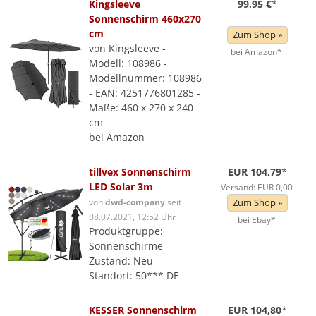
Kingsleeve
99,95 €
*
Sonnenschirm 460x270
cm
Zum Shop »
von Kingsleeve -
bei Amazon*
Modell: 108986 -
Modellnummer: 108986
- EAN: 4251776801285 -
Maße: 460 x 270 x 240
cm
bei Amazon
tillvex Sonnenschirm
EUR 104,79
*
LED Solar 3m
Versand: EUR 0,00
von
dwd-company
seit
Zum Shop »
08.07.2021, 12:52 Uhr
bei Ebay*
Produktgruppe:
Sonnenschirme
Zustand: Neu
Standort: 50*** DE
KESSER Sonnenschirm
EUR 104,80
*