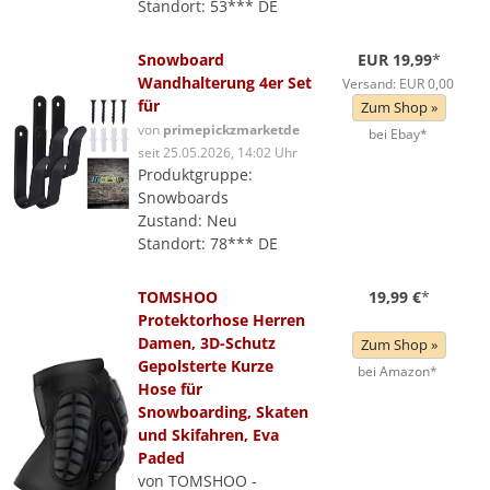
Standort: 53*** DE
Snowboard
EUR 19,99
*
Wandhalterung 4er Set
Versand: EUR 0,00
für
Zum Shop »
von
primepickzmarketde
bei Ebay*
seit 25.05.2026, 14:02 Uhr
Produktgruppe:
Snowboards
Zustand: Neu
Standort: 78*** DE
TOMSHOO
19,99 €
*
Protektorhose Herren
Damen, 3D-Schutz
Zum Shop »
Gepolsterte Kurze
bei Amazon*
Hose für
Snowboarding, Skaten
und Skifahren, Eva
Paded
von TOMSHOO -