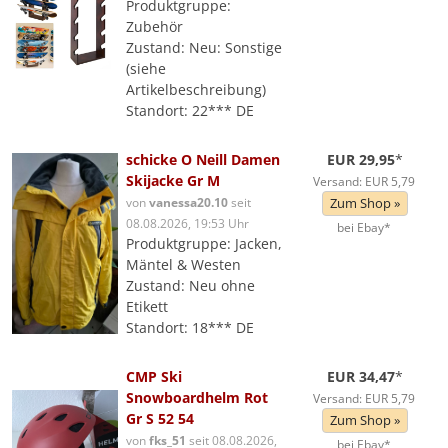
Produktgruppe:
Zubehör
Zustand: Neu: Sonstige
(siehe
Artikelbeschreibung)
Standort: 22*** DE
schicke O Neill Damen
EUR 29,95
*
Skijacke Gr M
Versand: EUR 5,79
von
vanessa20.10
seit
Zum Shop »
08.08.2026, 19:53 Uhr
bei Ebay*
Produktgruppe: Jacken,
Mäntel & Westen
Zustand: Neu ohne
Etikett
Standort: 18*** DE
CMP Ski
EUR 34,47
*
Snowboardhelm Rot
Versand: EUR 5,79
Gr S 52 54
Zum Shop »
von
fks_51
seit 08.08.2026,
bei Ebay*