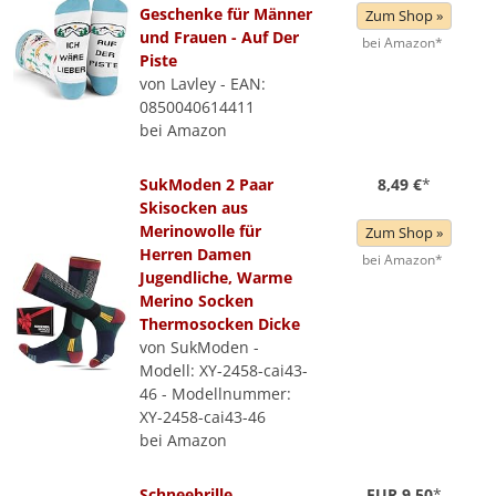
Geschenke für Männer
Zum Shop »
und Frauen - Auf Der
bei Amazon*
Piste
von Lavley - EAN:
0850040614411
bei Amazon
SukModen 2 Paar
8,49 €
*
Skisocken aus
Merinowolle für
Zum Shop »
Herren Damen
bei Amazon*
Jugendliche, Warme
Merino Socken
Thermosocken Dicke
von SukModen -
Modell: XY-2458-cai43-
46 - Modellnummer:
XY-2458-cai43-46
bei Amazon
Schneebrille
EUR 9,50
*