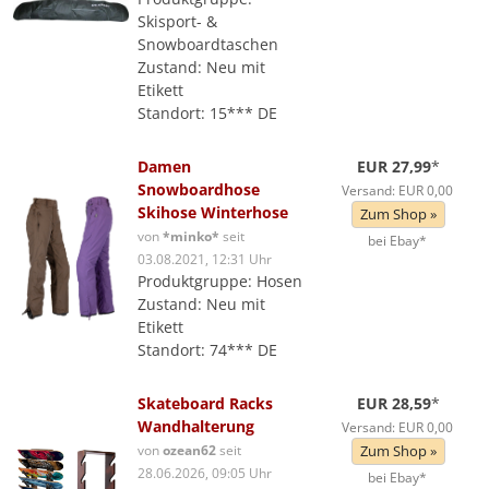
Skisport- &
Snowboardtaschen
Zustand: Neu mit
Etikett
Standort: 15*** DE
Damen
EUR 27,99
*
Snowboardhose
Versand: EUR 0,00
Skihose Winterhose
Zum Shop »
von
*minko*
seit
bei Ebay*
03.08.2021, 12:31 Uhr
Produktgruppe: Hosen
Zustand: Neu mit
Etikett
Standort: 74*** DE
Skateboard Racks
EUR 28,59
*
Wandhalterung
Versand: EUR 0,00
von
ozean62
seit
Zum Shop »
28.06.2026, 09:05 Uhr
bei Ebay*