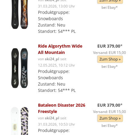
Zum Shop »
31.03.2026, 13:00 Uhr
bei Ebay*
Produktgruppe:
Snowboards
Zustand: Neu
Standort: 54*** PL
Ride Algorythm Wide
EUR 379,00
*
All Mountain
Versand: EUR 15,00
von
ski24_pl
seit
Zum Shop »
12.05.2025, 10:12 Uhr
bei Ebay*
Produktgruppe:
Snowboards
Zustand: Neu
Standort: 54*** PL
Bataleon Disaster 2026
EUR 379,00
*
Freestyle
Versand: EUR 15,00
von
ski24_pl
seit
Zum Shop »
31.03.2026, 10:53 Uhr
bei Ebay*
Produktgruppe: