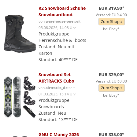
K2 Snowboard Schuhe
EUR 319,90
*
Snowboardboot
Versand: EUR 4,90
von
warehouse-one
seit
Zum Shop »
05.08.2026, 14:08 Uhr
bei Ebay*
Produktgruppe:
Herrenschuhe & -boots
Zustand: Neu mit
Karton
Standort: 40*** DE
Snowboard Set
EUR 329,00
*
AIRTRACKS Cubo
Versand: EUR 0,00
von
airtracks_de
seit
Zum Shop »
01.03.2025, 15:14 Uhr
bei Ebay*
Produktgruppe:
Snowboards
Zustand: Neu
Standort: 13*** DE
GNU C Money 2026
EUR 335,00
*