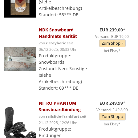
(siehe
Artikelbeschreibung)
Standort: 53*** DE
NDK Snowboard
EUR 239,00
*
Handmate Rarität
Versand: EUR 19,90
von
ricocyberic
seit
Zum Shop »
06.12.2025, 08:33 Uhr
bei Ebay*
Produktgruppe:
Snowboards
Zustand: Neu: Sonstige
(siehe
Artikelbeschreibung)
Standort: 09*** DE
NITRO PHANTOM
EUR 249,99
*
Snowboardbindung
Versand: EUR 8,99
von
railslide-frankfurt
seit
Zum Shop »
21.12.2025, 12:26 Uhr
bei Ebay*
Produktgruppe:
Bindungen