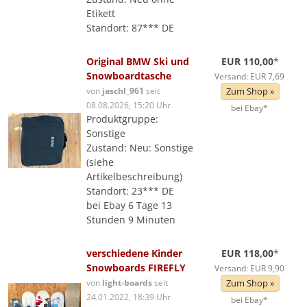
Etikett
Standort: 87*** DE
Original BMW Ski und
EUR 110,00
*
Snowboardtasche
Versand: EUR 7,69
von
jaschl_961
seit
Zum Shop »
08.08.2026, 15:20 Uhr
bei Ebay*
Produktgruppe:
Sonstige
Zustand: Neu: Sonstige
(siehe
Artikelbeschreibung)
Standort: 23*** DE
bei Ebay 6 Tage 13
Stunden 9 Minuten
verschiedene Kinder
EUR 118,00
*
Snowboards FIREFLY
Versand: EUR 9,90
von
light-boards
seit
Zum Shop »
24.01.2022, 18:39 Uhr
bei Ebay*