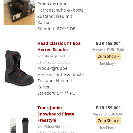
Produktgruppe:
Herrenschuhe & -boots
Zustand: Neu mit
Karton
Standort: 87*** DE
Head Classic LYT Boa
EUR 155,00
*
Herren Schuhe
Versand: EUR 15,00
von
ski24_pl
seit
Zum Shop »
01.04.2026, 08:32 Uhr
bei Ebay*
Produktgruppe:
Herrenschuhe & -boots
Zustand: Neu mit
Karton
Standort: 54*** PL
Trans Junior
EUR 159,00
*
Snowboard Pirate
Versand: EUR 0,00
Freestyle
Zum Shop »
von
f2boards
seit
bei Ebay*
05.10.2024, 10:55 Uhr