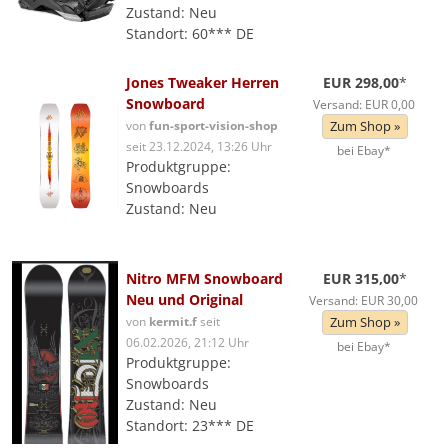
Zustand: Neu
Standort: 60*** DE
Jones Tweaker Herren
EUR 298,00
*
Snowboard
Versand: EUR 0,00
von
fun-sport-vision-shop
Zum Shop »
seit 23.12.2024, 13:26 Uhr
bei Ebay*
Produktgruppe:
Snowboards
Zustand: Neu
Nitro MFM Snowboard
EUR 315,00
*
Neu und Original
Versand: EUR 30,00
von
kermit.f
seit
Zum Shop »
06.02.2026, 21:12 Uhr
bei Ebay*
Produktgruppe:
Snowboards
Zustand: Neu
Standort: 23*** DE