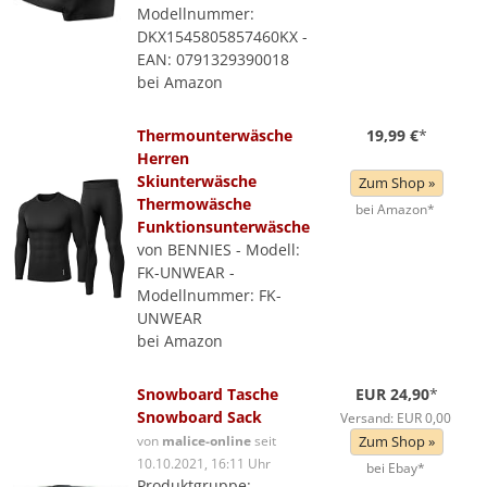
Modellnummer:
DKX1545805857460KX -
EAN: 0791329390018
bei Amazon
Thermounterwäsche
19,99 €
*
Herren
Skiunterwäsche
Zum Shop »
Thermowäsche
bei Amazon*
Funktionsunterwäsche
von BENNIES - Modell:
FK-UNWEAR -
Modellnummer: FK-
UNWEAR
bei Amazon
Snowboard Tasche
EUR 24,90
*
Snowboard Sack
Versand: EUR 0,00
von
malice-online
seit
Zum Shop »
10.10.2021, 16:11 Uhr
bei Ebay*
Produktgruppe: