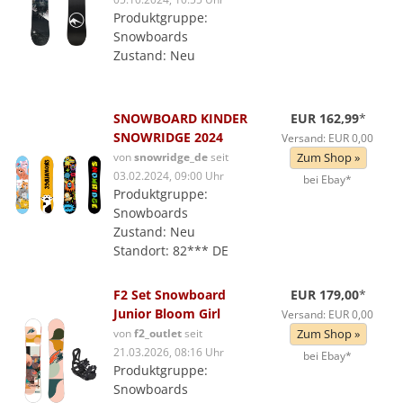
Produktgruppe:
Snowboards
Zustand: Neu
SNOWBOARD KINDER
EUR 162,99
*
SNOWRIDGE 2024
Versand: EUR 0,00
von
snowridge_de
seit
Zum Shop »
03.02.2024, 09:00 Uhr
bei Ebay*
Produktgruppe:
Snowboards
Zustand: Neu
Standort: 82*** DE
F2 Set Snowboard
EUR 179,00
*
Junior Bloom Girl
Versand: EUR 0,00
von
f2_outlet
seit
Zum Shop »
21.03.2026, 08:16 Uhr
bei Ebay*
Produktgruppe:
Snowboards