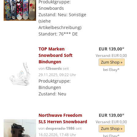
Produktgruppe:
Snowboards
Zustand: Neu: Sonstige
(siehe
Artikelbeschreibung)
Standort: 76*** DE
TOP Marken
EUR 139,00
*
Snowboard Soft
Versand: EUR 0,00
Bindungen
Zum Shop »
von
f2boards
seit
bei Ebay*
29.11.2025, 09:22 Uhr
Produktgruppe:
Bindungen
Zustand: Neu
Northwave Freedom
EUR 139,00
*
SLS Herren Snowboard
Versand: EUR 0,00
von
desperado-1986
seit
Zum Shop »
16.02.2026, 17:48 Uhr
bei Ebay*