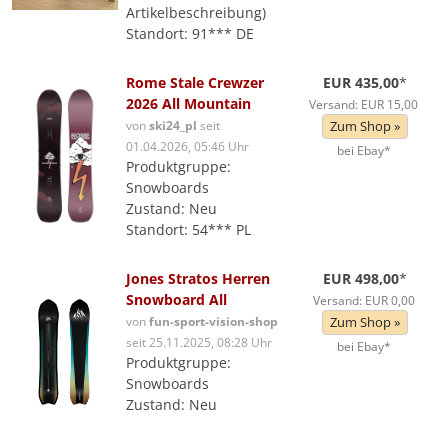
Artikelbeschreibung)
Standort: 91*** DE
Rome Stale Crewzer
EUR 435,00
*
2026 All Mountain
Versand: EUR 15,00
von
ski24_pl
seit
Zum Shop »
01.04.2026, 05:46 Uhr
bei Ebay*
Produktgruppe:
Snowboards
Zustand: Neu
Standort: 54*** PL
Jones Stratos Herren
EUR 498,00
*
Snowboard All
Versand: EUR 0,00
von
fun-sport-vision-shop
Zum Shop »
seit 25.11.2025, 08:28 Uhr
bei Ebay*
Produktgruppe:
Snowboards
Zustand: Neu