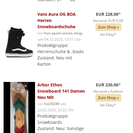
Vans Aura OG BOA
EUR 228,00
*
Herren
Versand: EUR 0,00
Snowboardschuhe
Zum Shop »
von
fun-sport-vision-shop
bei Ebay*
seit 04.12.2025, 13:51 Uhr
Produktgruppe:
Herrenschuhe & -boots
Zustand: Neu mit
Karton
Arbor Ethos
EUR 230,00
*
Snowboard 141 Damen
Versand s.Auktion
Neu Mit
Zum Shop »
von
hoii5248
seit
bei Ebay*
22.02.2026, 23:22 Uhr
Produktgruppe:
Snowboards
Zustand: Neu: Sonstige