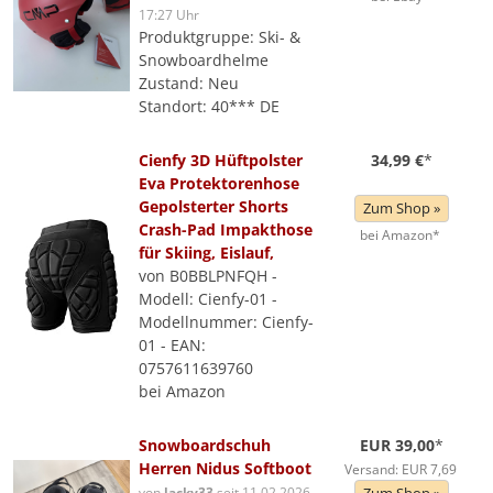
17:27 Uhr
Produktgruppe: Ski- &
Snowboardhelme
Zustand: Neu
Standort: 40*** DE
Cienfy 3D Hüftpolster
34,99 €
*
Eva Protektorenhose
Gepolsterter Shorts
Zum Shop »
Crash-Pad Impakthose
bei Amazon*
für Skiing, Eislauf,
von B0BBLPNFQH -
Modell: Cienfy-01 -
Modellnummer: Cienfy-
01 - EAN:
0757611639760
bei Amazon
Snowboardschuh
EUR 39,00
*
Herren Nidus Softboot
Versand: EUR 7,69
von
lacky33
seit 11.02.2026,