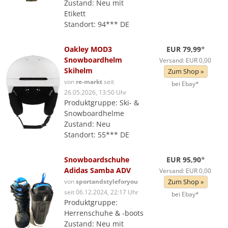
Zustand: Neu mit
Etikett
Standort: 94*** DE
Oakley MOD3
EUR 79,99
*
Snowboardhelm
Versand: EUR 0,00
Skihelm
Zum Shop »
von
re-markt
seit
bei Ebay*
26.05.2026, 13:50 Uhr
Produktgruppe: Ski- &
Snowboardhelme
Zustand: Neu
Standort: 55*** DE
Snowboardschuhe
EUR 95,90
*
Adidas Samba ADV
Versand: EUR 0,00
von
sportandstyleforyou
Zum Shop »
seit 06.12.2024, 22:17 Uhr
bei Ebay*
Produktgruppe:
Herrenschuhe & -boots
Zustand: Neu mit