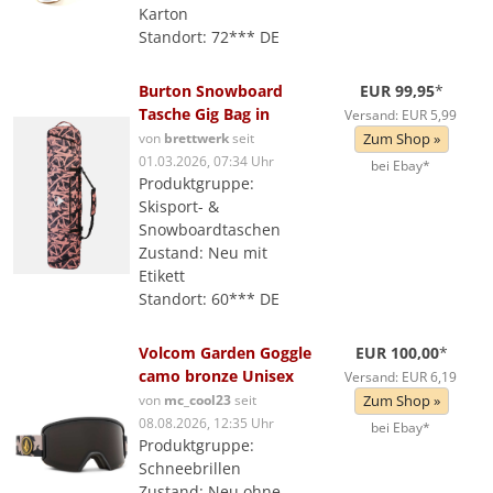
Karton
Standort: 72*** DE
Burton Snowboard
EUR 99,95
*
Tasche Gig Bag in
Versand: EUR 5,99
von
brettwerk
seit
Zum Shop »
01.03.2026, 07:34 Uhr
bei Ebay*
Produktgruppe:
Skisport- &
Snowboardtaschen
Zustand: Neu mit
Etikett
Standort: 60*** DE
Volcom Garden Goggle
EUR 100,00
*
camo bronze Unisex
Versand: EUR 6,19
von
mc_cool23
seit
Zum Shop »
08.08.2026, 12:35 Uhr
bei Ebay*
Produktgruppe:
Schneebrillen
Zustand: Neu ohne