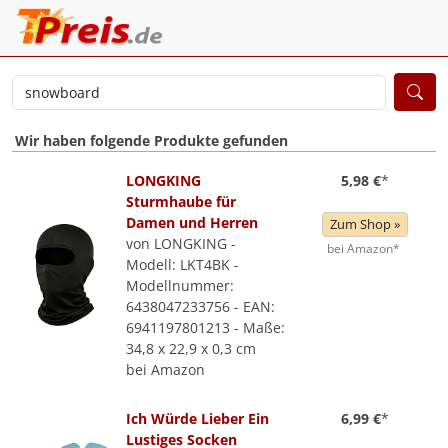
Wir haben folgende Produkte gefunden
LONGKING
5,98 €
*
Sturmhaube für
Damen und Herren
Zum Shop »
von LONGKING -
bei Amazon*
Modell: LKT4BK -
Modellnummer:
6438047233756 - EAN:
6941197801213 - Maße:
34,8 x 22,9 x 0,3 cm
bei Amazon
Ich Würde Lieber Ein
6,99 €
*
Lustiges Socken