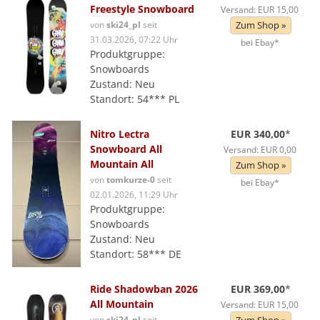
Freestyle Snowboard
Versand: EUR 15,00
von
ski24_pl
seit
Zum Shop »
31.03.2026, 07:22 Uhr
bei Ebay*
Produktgruppe:
Snowboards
Zustand: Neu
Standort: 54*** PL
Nitro Lectra
EUR 340,00
*
Snowboard All
Versand: EUR 0,00
Mountain All
Zum Shop »
von
tomkurze-0
seit
bei Ebay*
02.01.2026, 11:29 Uhr
Produktgruppe:
Snowboards
Zustand: Neu
Standort: 58*** DE
Ride Shadowban 2026
EUR 369,00
*
All Mountain
Versand: EUR 15,00
von
ski24_pl
seit