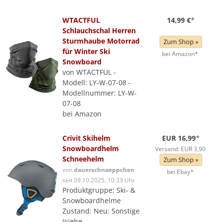
WTACTFUL
14,99 €
*
Schlauchschal Herren
Sturmhaube Motorrad
Zum Shop »
für Winter Ski
bei Amazon*
Snowboard
von WTACTFUL -
Modell: LY-W-07-08 -
Modellnummer: LY-W-
07-08
bei Amazon
Crivit Skihelm
EUR 16,99
*
Snowboardhelm
Versand: EUR 3,90
Schneehelm
Zum Shop »
von
dauerschnaeppchen
bei Ebay*
seit 09.10.2025, 10:33 Uhr
Produktgruppe: Ski- &
Snowboardhelme
Zustand: Neu: Sonstige
(siehe