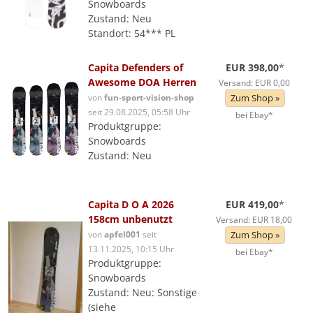
Snowboards
Zustand: Neu
Standort: 54*** PL
Capita Defenders of
EUR 398,00
*
Awesome DOA Herren
Versand: EUR 0,00
von
fun-sport-vision-shop
Zum Shop »
seit 29.08.2025, 05:58 Uhr
bei Ebay*
Produktgruppe:
Snowboards
Zustand: Neu
Capita D O A 2026
EUR 419,00
*
158cm unbenutzt
Versand: EUR 18,00
von
apfel001
seit
Zum Shop »
13.11.2025, 10:15 Uhr
bei Ebay*
Produktgruppe:
Snowboards
Zustand: Neu: Sonstige
(siehe