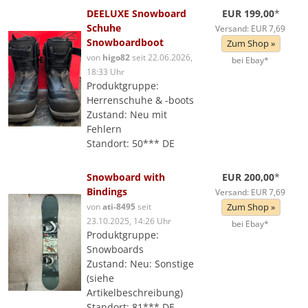
DEELUXE Snowboard
EUR 199,00
*
Schuhe
Versand: EUR 7,69
Snowboardboot
Zum Shop »
von
higo82
seit 22.06.2026,
bei Ebay*
18:33 Uhr
Produktgruppe:
Herrenschuhe & -boots
Zustand: Neu mit
Fehlern
Standort: 50*** DE
Snowboard with
EUR 200,00
*
Bindings
Versand: EUR 7,69
von
ati-8495
seit
Zum Shop »
23.10.2025, 14:26 Uhr
bei Ebay*
Produktgruppe:
Snowboards
Zustand: Neu: Sonstige
(siehe
Artikelbeschreibung)
Standort: 81*** DE