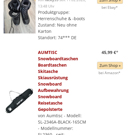
Zum Shop »
13:48 Uhr
bei Ebay*
Produktgruppe:
Herrenschuhe & -boots
Zustand: Neu ohne
Karton
Standort: 74*** DE
AUMTISC
45,99 €
*
Snowboardtaschen
Boardtaschen
Zum Shop »
Skitasche
bei Amazon*
Skiausrüstung
Snowboard
Aufbewahrung
Snowboard
Reisetasche
Gepolsterte
von Aumtisc - Modell:
SL-2346A-BLACK-165CM
- Modellnummer:
SL2360 - seit: