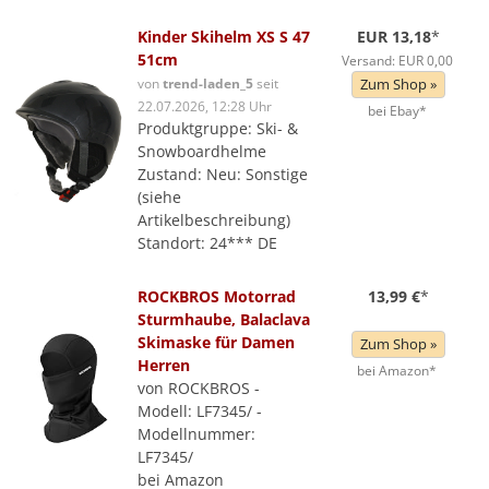
Kinder Skihelm XS S 47
EUR 13,18
*
51cm
Versand: EUR 0,00
von
trend-laden_5
seit
Zum Shop »
22.07.2026, 12:28 Uhr
bei Ebay*
Produktgruppe: Ski- &
Snowboardhelme
Zustand: Neu: Sonstige
(siehe
Artikelbeschreibung)
Standort: 24*** DE
ROCKBROS Motorrad
13,99 €
*
Sturmhaube, Balaclava
Skimaske für Damen
Zum Shop »
Herren
bei Amazon*
von ROCKBROS -
Modell: LF7345/ -
Modellnummer:
LF7345/
bei Amazon