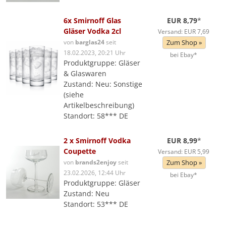
6x Smirnoff Glas
EUR 8,79
*
Gläser Vodka 2cl
Versand: EUR 7,69
von
barglas24
seit
Zum Shop »
18.02.2023, 20:21 Uhr
bei Ebay*
Produktgruppe: Gläser
& Glaswaren
Zustand: Neu: Sonstige
(siehe
Artikelbeschreibung)
Standort: 58*** DE
2 x Smirnoff Vodka
EUR 8,99
*
Coupette
Versand: EUR 5,99
von
brands2enjoy
seit
Zum Shop »
23.02.2026, 12:44 Uhr
bei Ebay*
Produktgruppe: Gläser
Zustand: Neu
Standort: 53*** DE