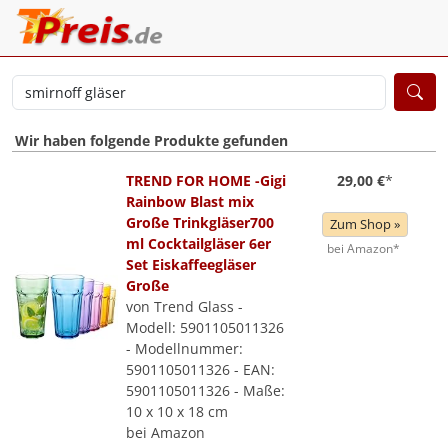
Wir haben folgende Produkte gefunden
TREND FOR HOME -Gigi
29,00 €
*
Rainbow Blast mix
Große Trinkgläser700
Zum Shop »
ml Cocktailgläser 6er
bei Amazon*
Set Eiskaffeegläser
Große
von Trend Glass -
Modell: 5901105011326
- Modellnummer:
5901105011326 - EAN:
5901105011326 - Maße:
10 x 10 x 18 cm
bei Amazon