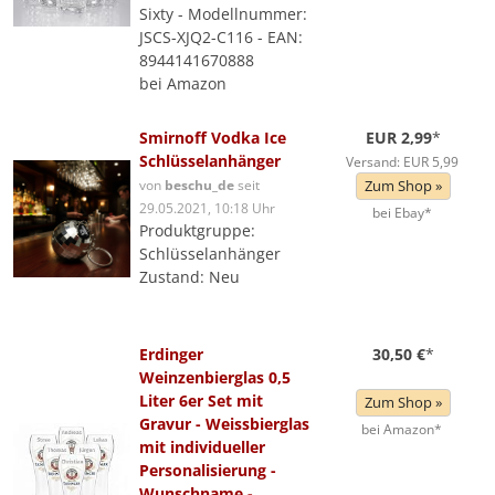
Sixty - Modellnummer:
JSCS-XJQ2-C116 - EAN:
8944141670888
bei Amazon
Smirnoff Vodka Ice
EUR 2,99
*
Schlüsselanhänger
Versand: EUR 5,99
von
beschu_de
seit
Zum Shop »
29.05.2021, 10:18 Uhr
bei Ebay*
Produktgruppe:
Schlüsselanhänger
Zustand: Neu
Erdinger
30,50 €
*
Weinzenbierglas 0,5
Liter 6er Set mit
Zum Shop »
Gravur - Weissbierglas
bei Amazon*
mit individueller
Personalisierung -
Wunschname -