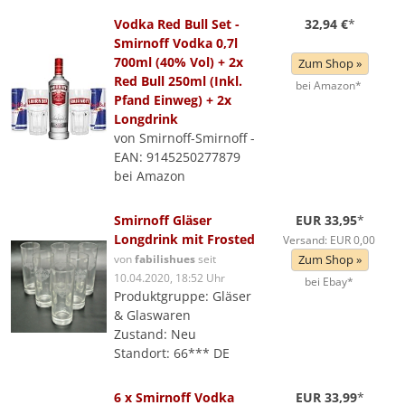
Vodka Red Bull Set -
32,94 €
*
Smirnoff Vodka 0,7l
700ml (40% Vol) + 2x
Zum Shop »
Red Bull 250ml (Inkl.
bei Amazon*
Pfand Einweg) + 2x
Longdrink
von Smirnoff-Smirnoff -
EAN: 9145250277879
bei Amazon
Smirnoff Gläser
EUR 33,95
*
Longdrink mit Frosted
Versand: EUR 0,00
von
fabilishues
seit
Zum Shop »
10.04.2020, 18:52 Uhr
bei Ebay*
Produktgruppe: Gläser
& Glaswaren
Zustand: Neu
Standort: 66*** DE
6 x Smirnoff Vodka
EUR 33,99
*