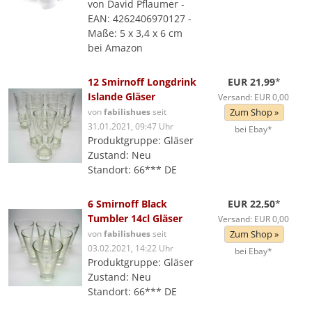
von David Pflaumer -
EAN: 4262406970127 -
Maße: 5 x 3,4 x 6 cm
bei Amazon
12 Smirnoff Longdrink
EUR 21,99
*
Islande Gläser
Versand: EUR 0,00
von
fabilishues
seit
Zum Shop »
31.01.2021, 09:47 Uhr
bei Ebay*
Produktgruppe: Gläser
Zustand: Neu
Standort: 66*** DE
6 Smirnoff Black
EUR 22,50
*
Tumbler 14cl Gläser
Versand: EUR 0,00
von
fabilishues
seit
Zum Shop »
03.02.2021, 14:22 Uhr
bei Ebay*
Produktgruppe: Gläser
Zustand: Neu
Standort: 66*** DE