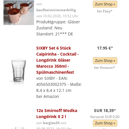
von
Zum Shop »
kaufbeimirimmerbillig
bei Ebay*
seit 10.02.2026, 10:52 Uhr
Produktgruppe: Gläser
Zustand: Neu
Standort: 21*** DE
SIXBY Set 6 Stück
17,95 €
*
Caipirinha - Cocktail -
Longdrink Gläser
Zum Shop »
Marocco 350ml -
bei Amazon*
Spülmaschinenfest
von SIXBY - EAN:
4056503002375 - Maße:
8,4 x 8,4 x 12,1 cm
bei Amazon
12x Smirnoff Wodka
EUR 18,39
*
Longdrink 0 2 l
Versand: EUR 0,00
von
barglas24
seit
Zum Shop »
30.08.2022, 16:33 Uhr