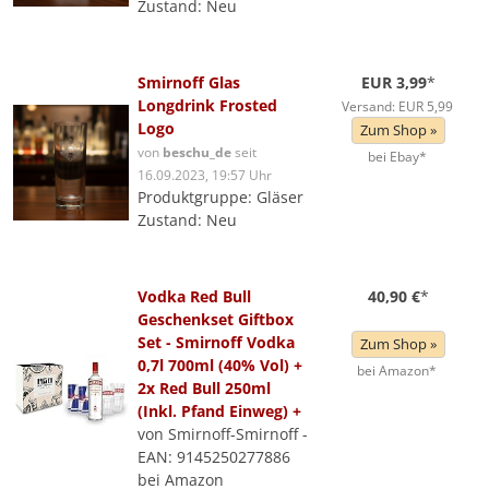
Zustand: Neu
Smirnoff Glas
EUR 3,99
*
Longdrink Frosted
Versand: EUR 5,99
Logo
Zum Shop »
von
beschu_de
seit
bei Ebay*
16.09.2023, 19:57 Uhr
Produktgruppe: Gläser
Zustand: Neu
Vodka Red Bull
40,90 €
*
Geschenkset Giftbox
Set - Smirnoff Vodka
Zum Shop »
0,7l 700ml (40% Vol) +
bei Amazon*
2x Red Bull 250ml
(Inkl. Pfand Einweg) +
von Smirnoff-Smirnoff -
EAN: 9145250277886
bei Amazon