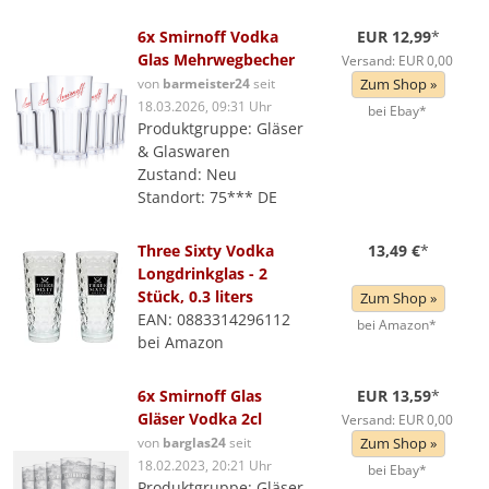
6x Smirnoff Vodka
EUR 12,99
*
Glas Mehrwegbecher
Versand: EUR 0,00
von
barmeister24
seit
Zum Shop »
18.03.2026, 09:31 Uhr
bei Ebay*
Produktgruppe: Gläser
& Glaswaren
Zustand: Neu
Standort: 75*** DE
Three Sixty Vodka
13,49 €
*
Longdrinkglas - 2
Stück, 0.3 liters
Zum Shop »
EAN: 0883314296112
bei Amazon*
bei Amazon
6x Smirnoff Glas
EUR 13,59
*
Gläser Vodka 2cl
Versand: EUR 0,00
von
barglas24
seit
Zum Shop »
18.02.2023, 20:21 Uhr
bei Ebay*
Produktgruppe: Gläser