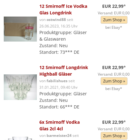
12 Smirnoff Ice Vodka
EUR 22,99
*
Glas Longdrink
Versand: EUR 0,00
von
ostwind88
seit
Zum Shop »
26.06.2023, 16:35 Uhr
bei Ebay*
Produktgruppe: Gläser
& Glaswaren
Zustand: Neu
Standort: 73*** DE
12 Smirnoff Longdrink
EUR 22,99
*
Highball Gläser
Versand: EUR 0,00
von
fabilishues
seit
Zum Shop »
31.01.2021, 09:40 Uhr
bei Ebay*
Produktgruppe: Gläser
Zustand: Neu
Standort: 66*** DE
6x Smirnoff Vodka
EUR 22,99
*
Glas 2cl 4cl
Versand: EUR 0,00
von
barmeister24
seit
Zum Shop »