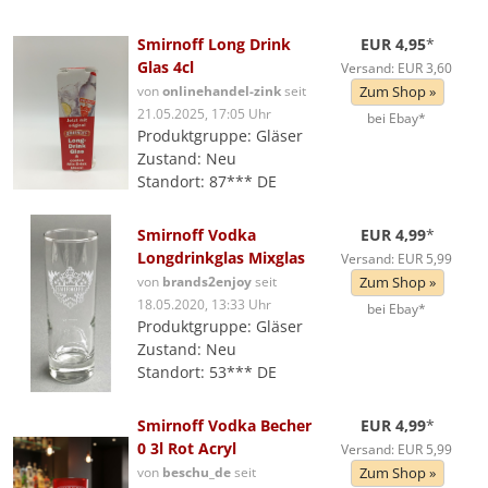
Smirnoff Long Drink
EUR 4,95
*
Glas 4cl
Versand: EUR 3,60
von
onlinehandel-zink
seit
Zum Shop »
21.05.2025, 17:05 Uhr
bei Ebay*
Produktgruppe: Gläser
Zustand: Neu
Standort: 87*** DE
Smirnoff Vodka
EUR 4,99
*
Longdrinkglas Mixglas
Versand: EUR 5,99
von
brands2enjoy
seit
Zum Shop »
18.05.2020, 13:33 Uhr
bei Ebay*
Produktgruppe: Gläser
Zustand: Neu
Standort: 53*** DE
Smirnoff Vodka Becher
EUR 4,99
*
0 3l Rot Acryl
Versand: EUR 5,99
von
beschu_de
seit
Zum Shop »