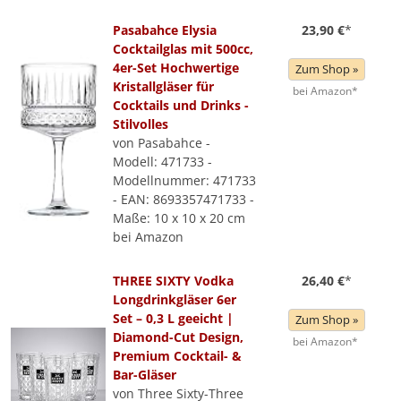
Pasabahce Elysia
23,90 €
*
Cocktailglas mit 500cc,
4er-Set Hochwertige
Zum Shop »
Kristallgläser für
bei Amazon*
Cocktails und Drinks -
Stilvolles
von Pasabahce -
Modell: 471733 -
Modellnummer: 471733
- EAN: 8693357471733 -
Maße: 10 x 10 x 20 cm
bei Amazon
THREE SIXTY Vodka
26,40 €
*
Longdrinkgläser 6er
Set – 0,3 L geeicht |
Zum Shop »
Diamond-Cut Design,
bei Amazon*
Premium Cocktail- &
Bar-Gläser
von Three Sixty-Three