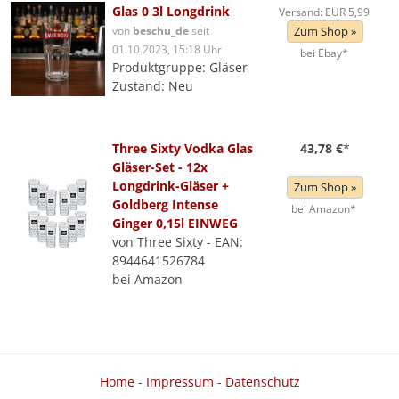
Glas 0 3l Longdrink
Versand: EUR 5,99
von
beschu_de
seit
Zum Shop »
01.10.2023, 15:18 Uhr
bei Ebay*
Produktgruppe: Gläser
Zustand: Neu
Three Sixty Vodka Glas
43,78 €
*
Gläser-Set - 12x
Longdrink-Gläser +
Zum Shop »
Goldberg Intense
bei Amazon*
Ginger 0,15l EINWEG
von Three Sixty - EAN:
8944641526784
bei Amazon
Home
-
Impressum
-
Datenschutz