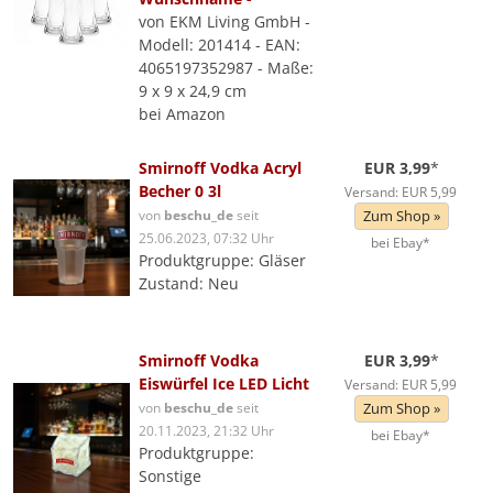
von EKM Living GmbH -
Modell: 201414 - EAN:
4065197352987 - Maße:
9 x 9 x 24,9 cm
bei Amazon
Smirnoff Vodka Acryl
EUR 3,99
*
Becher 0 3l
Versand: EUR 5,99
von
beschu_de
seit
Zum Shop »
25.06.2023, 07:32 Uhr
bei Ebay*
Produktgruppe: Gläser
Zustand: Neu
Smirnoff Vodka
EUR 3,99
*
Eiswürfel Ice LED Licht
Versand: EUR 5,99
von
beschu_de
seit
Zum Shop »
20.11.2023, 21:32 Uhr
bei Ebay*
Produktgruppe:
Sonstige