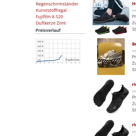
H
Regenschirmständer
Kunststoffregal
v
P
Fujifilm X-S20
Z
Duftkerze Zimt
S
Preisverlauf
B
v
P
Z
S
r
v
P
Z
S
r
v