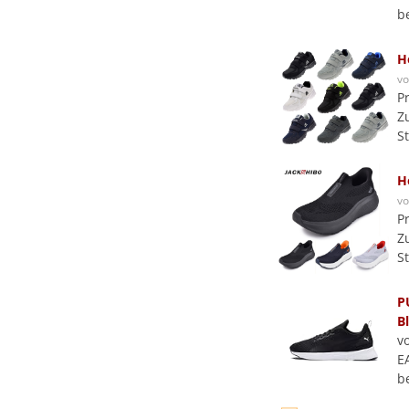
b
H
v
P
Z
S
H
v
P
Z
S
P
B
v
E
b