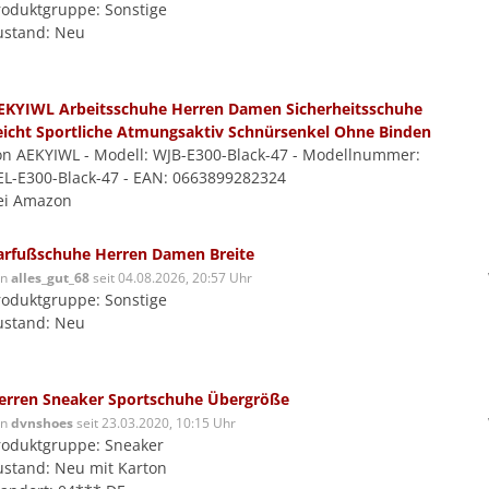
roduktgruppe: Sonstige
ustand: Neu
EKYIWL Arbeitsschuhe Herren Damen Sicherheitsschuhe
eicht Sportliche Atmungsaktiv Schnürsenkel Ohne Binden
on AEKYIWL - Modell: WJB-E300-Black-47 - Modellnummer:
EL-E300-Black-47 - EAN: 0663899282324
ei Amazon
arfußschuhe Herren Damen Breite
on
alles_gut_68
seit 04.08.2026, 20:57 Uhr
roduktgruppe: Sonstige
ustand: Neu
erren Sneaker Sportschuhe Übergröße
on
dvnshoes
seit 23.03.2020, 10:15 Uhr
roduktgruppe: Sneaker
ustand: Neu mit Karton