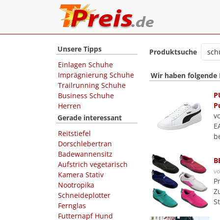
Unsere Tipps
Produktsuche
Einlagen Schuhe
Imprägnierung Schuhe
Wir haben folgende
Trailrunning Schuhe
P
Business Schuhe
P
Herren
v
Gerade interessant
E
Reitstiefel
b
Dorschlebertran
Badewannensitz
B
Aufstrich vegetarisch
v
Kamera Stativ
P
Nootropika
Z
Schneideplotter
S
Fernglas
Futternapf Hund