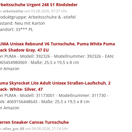
rbeitsschuhe Urgent 248 S1 Rindsleder
on
arbeitselite
seit 03.08.2026, 07:37 Uhr
roduktgruppe: Arbeitsschuhe & -stiefel
ustand: Neu mit Karton
tandort: 33*** PL
UMA Unisex Rebound V6 Turnschuhe, Puma White Puma
lack Shadow Gray, 47 EU
on PUMA - Modell: 392326 - Modellnummer: 392326 - EAN:
065454980069 - Maße: 25,5 x 19,5 x 8 cm
ei Amazon
uma Skyrocket Lite Adult Unisex Straßen-Laufschuh, 2
ack- White- Silver, 47
on PUMA - Modell: 31173001 - Modellnummer: 311730 -
AN: 4069156448643 - Maße: 25,5 x 19,5 x 8 cm
ei Amazon
erren Sneaker Canvas Turnschuhe
on
alles_gut_68
seit 04.08.2026, 21:14 Uhr