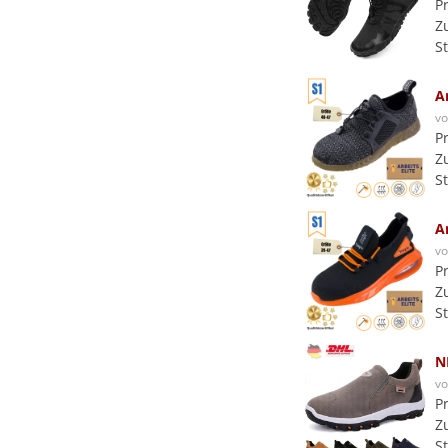
P
Z
S
A
v
P
Z
S
A
v
P
Z
S
N
v
P
Z
S