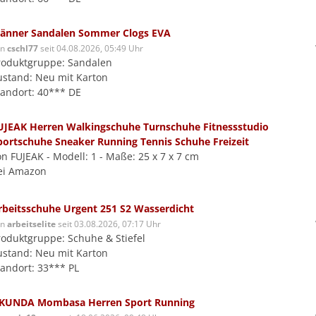
änner Sandalen Sommer Clogs EVA
on
cschl77
seit 04.08.2026, 05:49 Uhr
roduktgruppe: Sandalen
ustand: Neu mit Karton
tandort: 40*** DE
UJEAK Herren Walkingschuhe Turnschuhe Fitnessstudio
portschuhe Sneaker Running Tennis Schuhe Freizeit
on FUJEAK - Modell: 1 - Maße: 25 x 7 x 7 cm
ei Amazon
rbeitsschuhe Urgent 251 S2 Wasserdicht
on
arbeitselite
seit 03.08.2026, 07:17 Uhr
roduktgruppe: Schuhe & Stiefel
ustand: Neu mit Karton
tandort: 33*** PL
KUNDA Mombasa Herren Sport Running