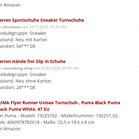
ei Amazon
erren Sportschuhe Sneaker Turnschuhe
on
dvnshoes
seit 24.11.2025, 16:30 Uhr
roduktgruppe: Sneaker
ustand: Neu mit Karton
tandort: 04*** DE
erren Hände frei Slip in Schuhe
on
nasonberg-shop
seit 02.03.2026, 09:38 Uhr
roduktgruppe: Sneaker
ustand: Neu ohne Karton
tandort: 28*** DE
UMA Flyer Runner Unisex Turnschuh , Puma Black Puma
lack Puma White, 47 EU
on Puma - Modell: 19225702 - Modellnummer: 192257_02 -
AN: 4060978782618 - Maße: 25,5 x 19,5 x 8 cm
ei Amazon