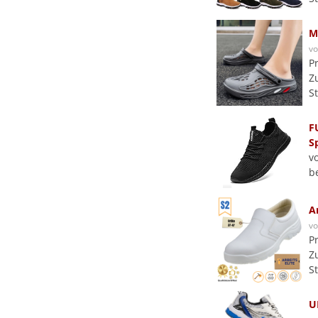
M
v
P
Z
S
F
S
v
b
A
v
P
Z
S
U