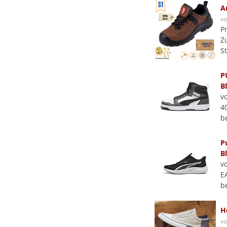
A
v
P
Z
S
P
B
v
4
b
P
Bl
v
E
b
H
v