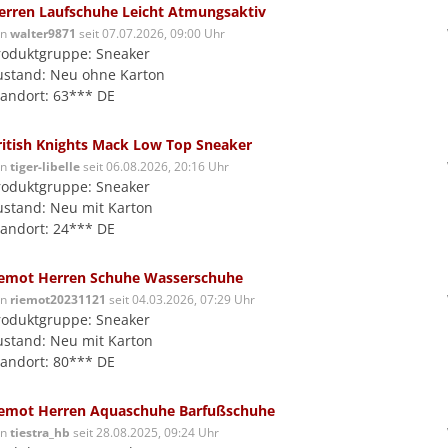
erren Laufschuhe Leicht Atmungsaktiv
on
walter9871
seit 07.07.2026, 09:00 Uhr
roduktgruppe: Sneaker
ustand: Neu ohne Karton
tandort: 63*** DE
ritish Knights Mack Low Top Sneaker
on
tiger-libelle
seit 06.08.2026, 20:16 Uhr
roduktgruppe: Sneaker
ustand: Neu mit Karton
tandort: 24*** DE
iemot Herren Schuhe Wasserschuhe
on
riemot20231121
seit 04.03.2026, 07:29 Uhr
roduktgruppe: Sneaker
ustand: Neu mit Karton
tandort: 80*** DE
iemot Herren Aquaschuhe Barfußschuhe
on
tiestra_hb
seit 28.08.2025, 09:24 Uhr