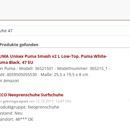
 Produkte gefunden
UMA Unisex Puma Smash v2 L Low-Top, Puma White-
uma Black, 47 EU
on Puma - Modell: 36521501 - Modellnummer: 365215_1 -
AN: 4059505055530 - Maße: 25,5 x 19,5 x 8 cm
ei Amazon
ECO Neoprenschuhe Surfschuhe
on
grevinga-sport
seit 12.10.2017, 12:47 Uhr
roduktgruppe: Neoprenschuhe
ustand: Neu
tandort: 48*** DE