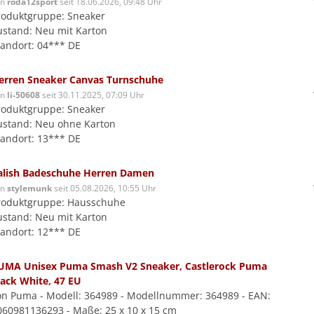
on
roda12sport
seit 18.06.2026, 09:48 Uhr
roduktgruppe: Sneaker
ustand: Neu mit Karton
tandort: 04*** DE
erren Sneaker Canvas Turnschuhe
on
li-50608
seit 30.11.2025, 07:09 Uhr
roduktgruppe: Sneaker
ustand: Neu ohne Karton
tandort: 13*** DE
alish Badeschuhe Herren Damen
on
stylemunk
seit 05.08.2026, 10:55 Uhr
roduktgruppe: Hausschuhe
ustand: Neu mit Karton
tandort: 12*** DE
UMA Unisex Puma Smash V2 Sneaker, Castlerock Puma
lack White, 47 EU
on Puma - Modell: 364989 - Modellnummer: 364989 - EAN:
060981136293 - Maße: 25 x 10 x 15 cm