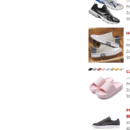
v
P
Z
S
H
v
P
Z
S
C
v
P
Z
S
P
B
v
4