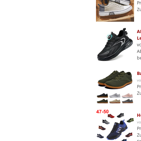
P
Z
A
L
v
A
b
B
v
P
Z
H
v
P
Z