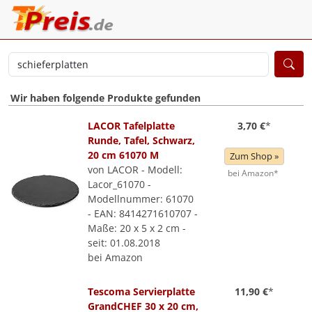
Wir haben folgende Produkte gefunden
LACOR Tafelplatte
3,70 €
*
Runde, Tafel, Schwarz,
20 cm 61070 M
Zum Shop »
von LACOR - Modell:
bei Amazon*
Lacor_61070 -
Modellnummer: 61070
- EAN: 8414271610707 -
Maße: 20 x 5 x 2 cm -
seit: 01.08.2018
bei Amazon
Tescoma Servierplatte
11,90 €
*
GrandCHEF 30 x 20 cm,