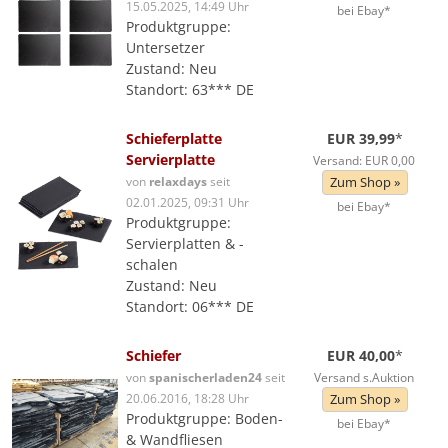
15.05.2025, 14:49 Uhr
bei Ebay*
Produktgruppe:
Untersetzer
Zustand: Neu
Standort: 63*** DE
Schieferplatte
EUR 39,99
*
Servierplatte
Versand: EUR 0,00
von
relaxdays
seit
Zum Shop »
02.01.2025, 09:31 Uhr
bei Ebay*
Produktgruppe:
Servierplatten & -
schalen
Zustand: Neu
Standort: 06*** DE
Schiefer
EUR 40,00
*
von
spanischerladen24
seit
Versand s.Auktion
20.06.2016, 18:28 Uhr
Zum Shop »
Produktgruppe: Boden-
bei Ebay*
& Wandfliesen