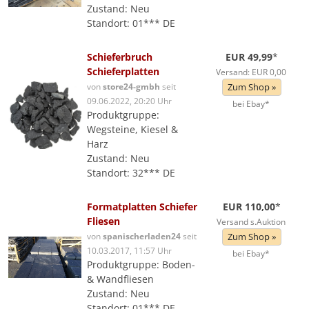
Zustand: Neu
Standort: 01*** DE
Schieferbruch
EUR 49,99
*
Schieferplatten
Versand: EUR 0,00
von
store24-gmbh
seit
Zum Shop »
09.06.2022, 20:20 Uhr
bei Ebay*
Produktgruppe:
Wegsteine, Kiesel &
Harz
Zustand: Neu
Standort: 32*** DE
Formatplatten Schiefer
EUR 110,00
*
Fliesen
Versand s.Auktion
von
spanischerladen24
seit
Zum Shop »
10.03.2017, 11:57 Uhr
bei Ebay*
Produktgruppe: Boden-
& Wandfliesen
Zustand: Neu
Standort: 01*** DE