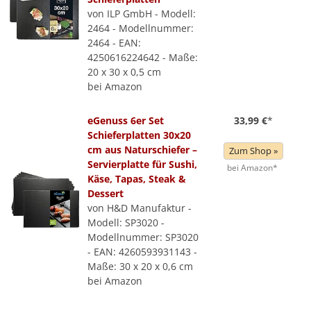
von ILP GmbH - Modell:
2464 - Modellnummer:
2464 - EAN:
4250616224642 - Maße:
20 x 30 x 0,5 cm
bei Amazon
eGenuss 6er Set
33,99 €
*
Schieferplatten 30x20
cm aus Naturschiefer –
Zum Shop »
Servierplatte für Sushi,
bei Amazon*
Käse, Tapas, Steak &
Dessert
von H&D Manufaktur -
Modell: SP3020 -
Modellnummer: SP3020
- EAN: 4260593931143 -
Maße: 30 x 20 x 0,6 cm
bei Amazon