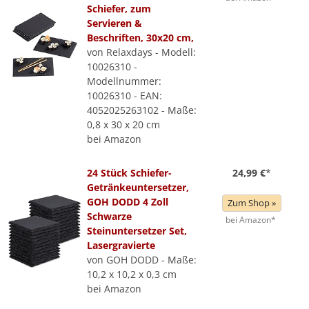
Schiefer, zum
Servieren &
Beschriften, 30x20 cm,
von Relaxdays - Modell:
10026310 -
Modellnummer:
10026310 - EAN:
4052025263102 - Maße:
0,8 x 30 x 20 cm
bei Amazon
24 Stück Schiefer-
24,99 €
*
Getränkeuntersetzer,
GOH DODD 4 Zoll
Zum Shop »
Schwarze
bei Amazon*
Steinuntersetzer Set,
Lasergravierte
von GOH DODD - Maße:
10,2 x 10,2 x 0,3 cm
bei Amazon