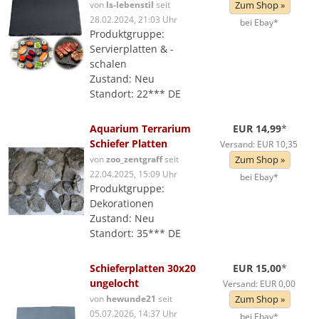
von
ls-lebenstil
seit
Zum Shop »
28.02.2024, 21:03 Uhr
bei Ebay*
Produktgruppe:
Servierplatten & -
schalen
Zustand: Neu
Standort: 22*** DE
Aquarium Terrarium
EUR 14,99
*
Schiefer Platten
Versand: EUR 10,35
von
zoo_zentgraff
seit
Zum Shop »
22.04.2025, 15:09 Uhr
bei Ebay*
Produktgruppe:
Dekorationen
Zustand: Neu
Standort: 35*** DE
Schieferplatten 30x20
EUR 15,00
*
ungelocht
Versand: EUR 0,00
von
hewunde21
seit
Zum Shop »
05.07.2026, 14:37 Uhr
bei Ebay*