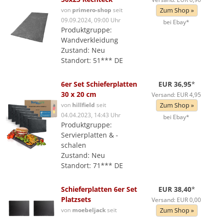
von
primero-shop
seit
Zum Shop »
09.09.2024, 09:00 Uhr
bei Ebay*
Produktgruppe:
Wandverkleidung
Zustand: Neu
Standort: 51*** DE
6er Set Schieferplatten
EUR 36,95
*
30 x 20 cm
Versand: EUR 4,95
von
hillfield
seit
Zum Shop »
04.04.2023, 14:43 Uhr
bei Ebay*
Produktgruppe:
Servierplatten & -
schalen
Zustand: Neu
Standort: 71*** DE
Schieferplatten 6er Set
EUR 38,40
*
Platzsets
Versand: EUR 0,00
von
moebeljack
seit
Zum Shop »