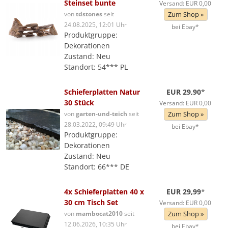
Steinset bunte
Versand: EUR 0,00
von
tdstones
seit
Zum Shop »
24.08.2025, 12:01 Uhr
bei Ebay*
Produktgruppe:
Dekorationen
Zustand: Neu
Standort: 54*** PL
Schieferplatten Natur
EUR 29,90
*
30 Stück
Versand: EUR 0,00
von
garten-und-teich
seit
Zum Shop »
28.03.2022, 09:49 Uhr
bei Ebay*
Produktgruppe:
Dekorationen
Zustand: Neu
Standort: 66*** DE
4x Schieferplatten 40 x
EUR 29,99
*
30 cm Tisch Set
Versand: EUR 0,00
von
mambocat2010
seit
Zum Shop »
12.06.2026, 10:35 Uhr
bei Ebay*