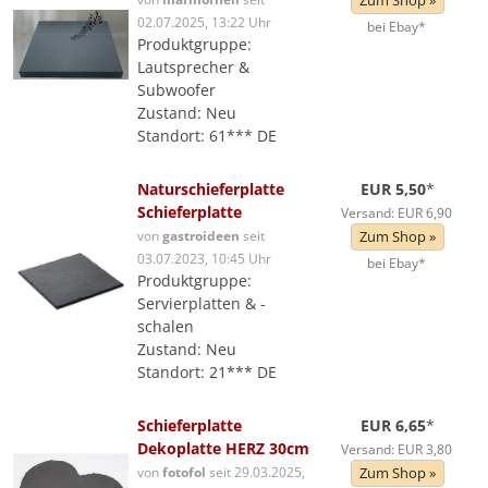
Zum Shop »
02.07.2025, 13:22 Uhr
bei Ebay*
Produktgruppe:
Lautsprecher &
Subwoofer
Zustand: Neu
Standort: 61*** DE
Naturschieferplatte
EUR 5,50
*
Schieferplatte
Versand: EUR 6,90
von
gastroideen
seit
Zum Shop »
03.07.2023, 10:45 Uhr
bei Ebay*
Produktgruppe:
Servierplatten & -
schalen
Zustand: Neu
Standort: 21*** DE
Schieferplatte
EUR 6,65
*
Dekoplatte HERZ 30cm
Versand: EUR 3,80
von
fotofol
seit 29.03.2025,
Zum Shop »