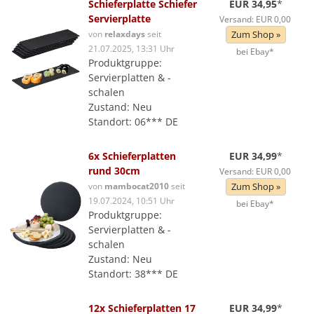
Schieferplatte Schiefer
EUR 34,95
*
Servierplatte
Versand: EUR 0,00
von
relaxdays
seit
Zum Shop »
21.07.2025, 13:31 Uhr
bei Ebay*
Produktgruppe:
Servierplatten & -
schalen
Zustand: Neu
Standort: 06*** DE
6x Schieferplatten
EUR 34,99
*
rund 30cm
Versand: EUR 0,00
von
mambocat2010
seit
Zum Shop »
19.07.2024, 10:51 Uhr
bei Ebay*
Produktgruppe:
Servierplatten & -
schalen
Zustand: Neu
Standort: 38*** DE
12x Schieferplatten 17
EUR 34,99
*