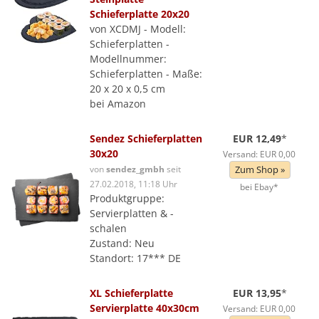
Schieferplatte 20x20
von XCDMJ - Modell:
Schieferplatten -
Modellnummer:
Schieferplatten - Maße:
20 x 20 x 0,5 cm
bei Amazon
Sendez Schieferplatten
EUR 12,49
*
30x20
Versand: EUR 0,00
von
sendez_gmbh
seit
Zum Shop »
27.02.2018, 11:18 Uhr
bei Ebay*
Produktgruppe:
Servierplatten & -
schalen
Zustand: Neu
Standort: 17*** DE
XL Schieferplatte
EUR 13,95
*
Servierplatte 40x30cm
Versand: EUR 0,00