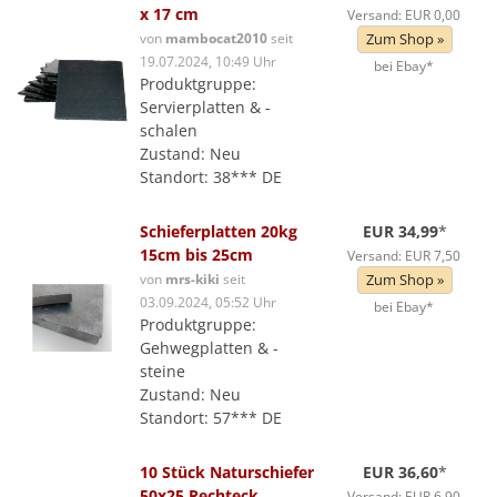
x 17 cm
Versand: EUR 0,00
von
mambocat2010
seit
Zum Shop »
19.07.2024, 10:49 Uhr
bei Ebay*
Produktgruppe:
Servierplatten & -
schalen
Zustand: Neu
Standort: 38*** DE
Schieferplatten 20kg
EUR 34,99
*
15cm bis 25cm
Versand: EUR 7,50
von
mrs-kiki
seit
Zum Shop »
03.09.2024, 05:52 Uhr
bei Ebay*
Produktgruppe:
Gehwegplatten & -
steine
Zustand: Neu
Standort: 57*** DE
10 Stück Naturschiefer
EUR 36,60
*
50x25 Rechteck
Versand: EUR 6,90