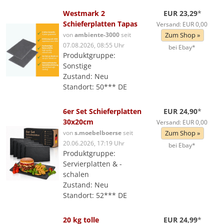
Westmark 2
EUR 23,29
*
Schieferplatten Tapas
Versand: EUR 0,00
von
ambiente-3000
seit
Zum Shop »
07.08.2026, 08:55 Uhr
bei Ebay*
Produktgruppe:
Sonstige
Zustand: Neu
Standort: 50*** DE
6er Set Schieferplatten
EUR 24,90
*
30x20cm
Versand: EUR 0,00
von
s.moebelboerse
seit
Zum Shop »
20.06.2026, 17:19 Uhr
bei Ebay*
Produktgruppe:
Servierplatten & -
schalen
Zustand: Neu
Standort: 52*** DE
20 kg tolle
EUR 24,99
*