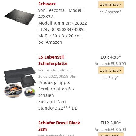
Schwarz
Zum Shop »
von Tescoma - Modell:
bei Amazon*
428822 -
Modellnummer: 428822
- EAN: 8595028494389 -
Maße: 30 x 3 x 20 cm
bei Amazon
LS LebenStil
EUR 4,95
*
Schieferplatte
Versand: EUR 6,95
von
ls-lebenstil
seit
Zum Shop »
26.02.2023, 09:58 Uhr
bei Ebay*
Produktgruppe:
Servierplatten & -
schalen
Zustand: Neu
Standort: 22*** DE
Schiefer Brasil Black
EUR 5,00
*
3cm
Versand: EUR 6,90
von
marmorheil
seit