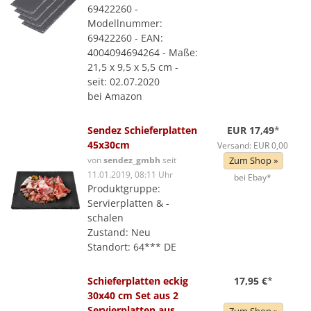
69422260 -
Modellnummer:
69422260 - EAN:
4004094694264 - Maße:
21,5 x 9,5 x 5,5 cm -
seit: 02.07.2020
bei Amazon
Sendez Schieferplatten
EUR 17,49
*
45x30cm
Versand: EUR 0,00
von
sendez_gmbh
seit
Zum Shop »
11.01.2019, 08:11 Uhr
bei Ebay*
Produktgruppe:
Servierplatten & -
schalen
Zustand: Neu
Standort: 64*** DE
Schieferplatten eckig
17,95 €
*
30x40 cm Set aus 2
Servierplatten aus