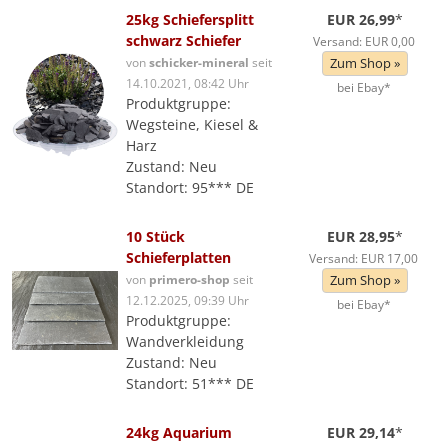
25kg Schiefersplitt
EUR 26,99
*
schwarz Schiefer
Versand: EUR 0,00
von
schicker-mineral
seit
Zum Shop »
14.10.2021, 08:42 Uhr
bei Ebay*
Produktgruppe:
Wegsteine, Kiesel &
Harz
Zustand: Neu
Standort: 95*** DE
10 Stück
EUR 28,95
*
Schieferplatten
Versand: EUR 17,00
von
primero-shop
seit
Zum Shop »
12.12.2025, 09:39 Uhr
bei Ebay*
Produktgruppe:
Wandverkleidung
Zustand: Neu
Standort: 51*** DE
24kg Aquarium
EUR 29,14
*