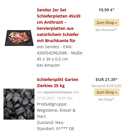
Sendez 2er Set
19,99 €
*
Schieferplatten 45x30
cm Anthrazit –
Zum Shop »
Servierplatten aus
bei Amazon*
natürlichem Schiefer
mit Bruchkante für
von Sendez - EAN:
4260542962686 - Maße:
45 x 30 x 0,6 cm
bei Amazon
Schiefersplitt Garten
EUR 21,39
*
Zierkies 25 kg
Versand: EUR 0,00
von
aquariumimpex
seit
Zum Shop »
27.01.2021, 10:31 Uhr
bei Ebay*
Produktgruppe:
Wegsteine, Kiesel &
Harz
Zustand: Neu
Standort: 91*** DE