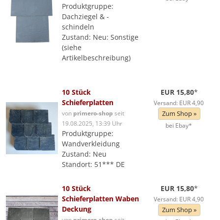
Produktgruppe:
Dachziegel & -
schindeln
Zustand: Neu: Sonstige
(siehe
Artikelbeschreibung)
10 Stück
EUR 15,80
*
Schieferplatten
Versand: EUR 4,90
von
primero-shop
seit
Zum Shop »
19.08.2025, 13:39 Uhr
bei Ebay*
Produktgruppe:
Wandverkleidung
Zustand: Neu
Standort: 51*** DE
10 Stück
EUR 15,80
*
Schieferplatten Waben
Versand: EUR 4,90
Deckung
Zum Shop »
von
primero-shop
seit