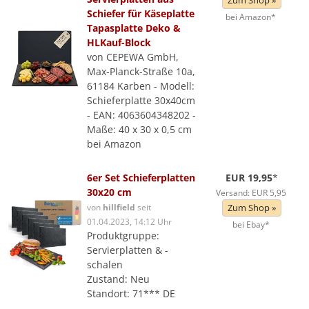
Zum Shop »
Schiefer für Käseplatte
bei Amazon*
Tapasplatte Deko &
HLKauf-Block
von CEPEWA GmbH,
Max-Planck-Straße 10a,
61184 Karben - Modell:
Schieferplatte 30x40cm
- EAN: 4063604348202 -
Maße: 40 x 30 x 0,5 cm
bei Amazon
6er Set Schieferplatten
EUR 19,95
*
30x20 cm
Versand: EUR 5,95
von
hillfield
seit
Zum Shop »
01.04.2023, 14:12 Uhr
bei Ebay*
Produktgruppe:
Servierplatten & -
schalen
Zustand: Neu
Standort: 71*** DE