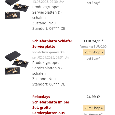
13.06.2025, 07:30 Uhr
bei Ebay*
Produktgruppe:
Servierplatten & -
schalen
Zustand: Neu
Standort: 06*** DE
Schieferplatte Schiefer
EUR 24,99
*
Servierplatte
Versand: EUR 0,00
von
deluxe-pro-verkauf
Zum Shop »
seit 02.01.2025, 09:31 Uhr
bei Ebay*
Produktgruppe:
Servierplatten & -
schalen
Zustand: Neu
Standort: 06*** DE
Relaxdays
24,99 €
*
Schieferplatte im 6er
Set, große
Zum Shop »
Servierplatten aus
bei Amazon*