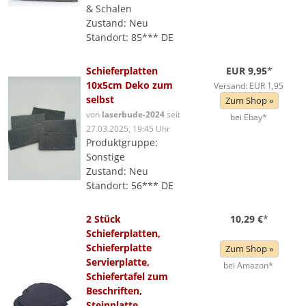
& Schalen
Zustand: Neu
Standort: 85*** DE
Schieferplatten
EUR 9,95
*
10x5cm Deko zum
Versand: EUR 1,95
selbst
Zum Shop »
von
laserbude-2024
seit
bei Ebay*
27.03.2025, 19:45 Uhr
Produktgruppe:
Sonstige
Zustand: Neu
Standort: 56*** DE
2 Stück
10,29 €
*
Schieferplatten,
Schieferplatte
Zum Shop »
Servierplatte,
bei Amazon*
Schiefertafel zum
Beschriften,
Steinplatte