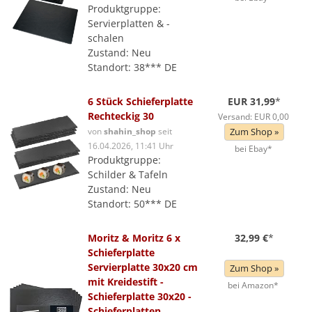
Produktgruppe:
Servierplatten & -
schalen
Zustand: Neu
Standort: 38*** DE
6 Stück Schieferplatte
EUR 31,99
*
Rechteckig 30
Versand: EUR 0,00
von
shahin_shop
seit
Zum Shop »
16.04.2026, 11:41 Uhr
bei Ebay*
Produktgruppe:
Schilder & Tafeln
Zustand: Neu
Standort: 50*** DE
Moritz & Moritz 6 x
32,99 €
*
Schieferplatte
Servierplatte 30x20 cm
Zum Shop »
mit Kreidestift -
bei Amazon*
Schieferplatte 30x20 -
Schieferplatten