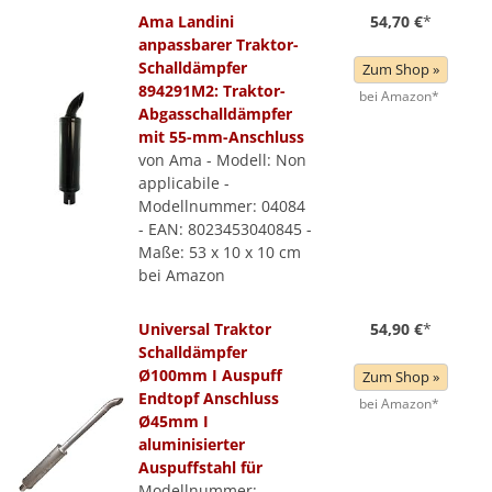
Ama Landini
54,70 €
*
anpassbarer Traktor-
Schalldämpfer
Zum Shop »
894291M2: Traktor-
bei Amazon*
Abgasschalldämpfer
mit 55-mm-Anschluss
von Ama - Modell: Non
applicabile -
Modellnummer: 04084
- EAN: 8023453040845 -
Maße: 53 x 10 x 10 cm
bei Amazon
Universal Traktor
54,90 €
*
Schalldämpfer
Ø100mm I Auspuff
Zum Shop »
Endtopf Anschluss
bei Amazon*
Ø45mm I
aluminisierter
Auspuffstahl für
Modellnummer: