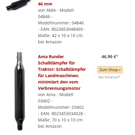
46 mm
von AMA - Modell:
04846 -
Modellnummer: 04846
- EAN: 8023453048469 -
Maße: 42 x 10 x 10 cm
bei Amazon
Ama Runder
46,90 €
*
Schalldämpfer für
Traktor: Schalldämpfer
Zum Shop »
für Landmaschinen,
bei Amazon*
minimiert den vom
Verbrennungsmotor
von Ama - Modell:
03402 -
Modellnummer: 03402
- EAN: 8023453034028 -
Maße: 70 x 10 x 10 cm
bei Amazon