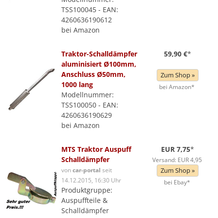
TSS100045 - EAN:
4260636190612
bei Amazon
Traktor-Schalldämpfer
59,90 €
*
aluminisiert Ø100mm,
Anschluss Ø50mm,
Zum Shop »
1000 lang
bei Amazon*
Modellnummer:
TSS100050 - EAN:
4260636190629
bei Amazon
MTS Traktor Auspuff
EUR 7,75
*
Schalldämpfer
Versand: EUR 4,95
von
car-portal
seit
Zum Shop »
14.12.2015, 16:30 Uhr
bei Ebay*
Produktgruppe:
Auspuffteile &
Schalldämpfer