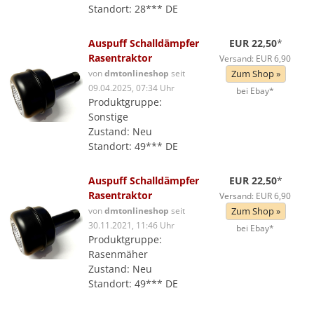
Standort: 28*** DE
Auspuff Schalldämpfer
EUR 22,50
*
Rasentraktor
Versand: EUR 6,90
von
dmtonlineshop
seit
Zum Shop »
09.04.2025, 07:34 Uhr
bei Ebay*
Produktgruppe:
Sonstige
Zustand: Neu
Standort: 49*** DE
Auspuff Schalldämpfer
EUR 22,50
*
Rasentraktor
Versand: EUR 6,90
von
dmtonlineshop
seit
Zum Shop »
30.11.2021, 11:46 Uhr
bei Ebay*
Produktgruppe:
Rasenmäher
Zustand: Neu
Standort: 49*** DE