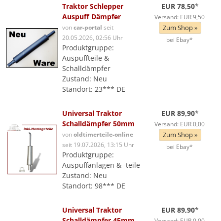
Traktor Schlepper
EUR 78,50
*
Auspuff Dämpfer
Versand: EUR 9,50
von
car-portal
seit
Zum Shop »
20.05.2026, 02:56 Uhr
bei Ebay*
Produktgruppe:
Auspuffteile &
Schalldämpfer
Zustand: Neu
Standort: 23*** DE
Universal Traktor
EUR 89,90
*
Schalldämpfer 50mm
Versand: EUR 0,00
von
oldtimerteile-online
Zum Shop »
seit 19.07.2026, 13:15 Uhr
bei Ebay*
Produktgruppe:
Auspuffanlagen & -teile
Zustand: Neu
Standort: 98*** DE
Universal Traktor
EUR 89,90
*
Schalldämpfer 45mm
Versand: EUR 0,00