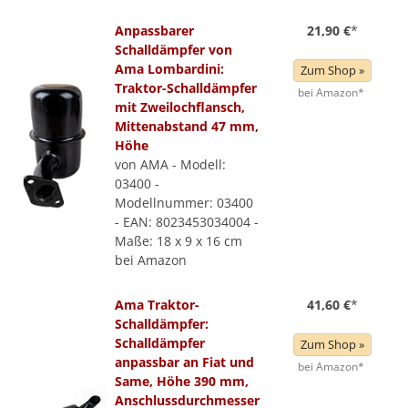
Anpassbarer
21,90 €
*
Schalldämpfer von
Ama Lombardini:
Zum Shop »
Traktor-Schalldämpfer
bei Amazon*
mit Zweilochflansch,
Mittenabstand 47 mm,
Höhe
von AMA - Modell:
03400 -
Modellnummer: 03400
- EAN: 8023453034004 -
Maße: 18 x 9 x 16 cm
bei Amazon
Ama Traktor-
41,60 €
*
Schalldämpfer:
Schalldämpfer
Zum Shop »
anpassbar an Fiat und
bei Amazon*
Same, Höhe 390 mm,
Anschlussdurchmesser