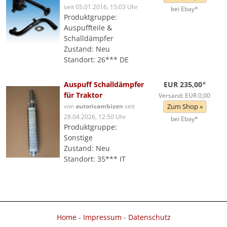
seit 05.01.2016, 15:03 Uhr
bei Ebay*
Produktgruppe:
Auspuffteile &
Schalldämpfer
Zustand: Neu
Standort: 26*** DE
Auspuff Schalldämpfer
EUR 235,00
*
für Traktor
Versand: EUR 0,00
von
autoricambizen
seit
Zum Shop »
28.04.2026, 12:50 Uhr
bei Ebay*
Produktgruppe:
Sonstige
Zustand: Neu
Standort: 35*** IT
Home
-
Impressum
-
Datenschutz