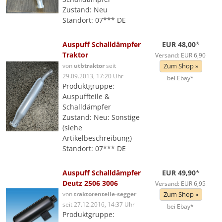
Zustand: Neu
Standort: 07*** DE
Auspuff Schalldämpfer
EUR 48,00
*
Traktor
Versand: EUR 6,90
von
utbtraktor
seit
Zum Shop »
29.09.2013, 17:20 Uhr
bei Ebay*
Produktgruppe:
Auspuffteile &
Schalldämpfer
Zustand: Neu: Sonstige
(siehe
Artikelbeschreibung)
Standort: 07*** DE
Auspuff Schalldämpfer
EUR 49,90
*
Deutz 2506 3006
Versand: EUR 6,95
von
traktorenteile-segger
Zum Shop »
seit 27.12.2016, 14:37 Uhr
bei Ebay*
Produktgruppe: