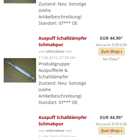
Zustand: Neu: Sonstige
(siehe
Artikelbeschreibung)
Standort: 07*** DE
Auspuff Schalldämpfer
EUR 44,90
*
Schmalspur
Versand: EUR 6,90
von
utbtraktor
seit
Zum Shop »
11.06.2016, 07:58 Uhr
bei Ebay*
Produktgruppe:
Auspuffteile &
Schalldämpfer
Zustand: Neu: Sonstige
(siehe
Artikelbeschreibung)
Standort: 07*** DE
Auspuff Schalldämpfer
EUR 44,90
*
Schmalspur
Versand: EUR 6,90
von
utbtraktor
seit
Zum Shop »
11.06.2016, 07:59 Uhr