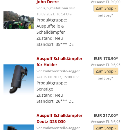
John Deere
Versand: EUR 0,00
von
s_h_metallbau
seit
Zum Shop »
10.09.2021, 16:54 Uhr
bei Ebay*
Produktgruppe:
Auspuffteile &
Schalldämpfer
Zustand: Neu
Standort: 35*** DE
Auspuff Schalldämpfer
EUR 176,90
*
für Holder
Versand: EUR 6,95
von
traktorenteile-segger
Zum Shop »
seit 29.08.2017, 15:08 Uhr
bei Ebay*
Produktgruppe:
Sonstige
Zustand: Neu
Standort: 26*** DE
Auspuff Schalldämpfer
EUR 217,00
*
Deutz D25 D30
Versand: EUR 6,95
von
traktorenteile-segger
Zum Shop »