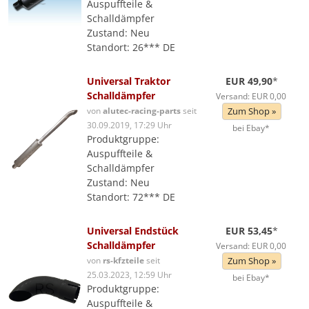
Auspuffteile &
Schalldämpfer
Zustand: Neu
Standort: 26*** DE
Universal Traktor
EUR 49,90
*
Schalldämpfer
Versand: EUR 0,00
von
alutec-racing-parts
seit
Zum Shop »
30.09.2019, 17:29 Uhr
bei Ebay*
Produktgruppe:
Auspuffteile &
Schalldämpfer
Zustand: Neu
Standort: 72*** DE
Universal Endstück
EUR 53,45
*
Schalldämpfer
Versand: EUR 0,00
von
rs-kfzteile
seit
Zum Shop »
25.03.2023, 12:59 Uhr
bei Ebay*
Produktgruppe:
Auspuffteile &