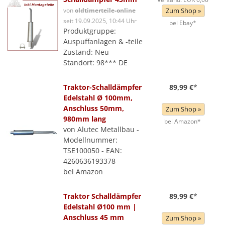
von
oldtimerteile-online
Zum Shop »
seit 19.09.2025, 10:44 Uhr
bei Ebay*
Produktgruppe:
Auspuffanlagen & -teile
Zustand: Neu
Standort: 98*** DE
Traktor-Schalldämpfer
89,99 €
*
Edelstahl Ø 100mm,
Anschluss 50mm,
Zum Shop »
980mm lang
bei Amazon*
von Alutec Metallbau -
Modellnummer:
TSE100050 - EAN:
4260636193378
bei Amazon
Traktor Schalldämpfer
89,99 €
*
Edelstahl Ø100 mm |
Anschluss 45 mm
Zum Shop »