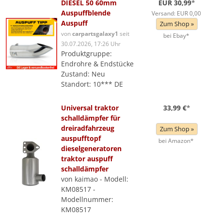
DIESEL 50 60mm
EUR 30,99
*
Auspuffblende
Versand: EUR 0,00
Auspuff
Zum Shop »
von
carpartsgalaxy1
seit
bei Ebay*
30.07.2026, 17:26 Uhr
Produktgruppe:
Endrohre & Endstücke
Zustand: Neu
Standort: 10*** DE
Universal traktor
33,99 €
*
schalldämpfer für
dreiradfahrzeug
Zum Shop »
auspufftopf
bei Amazon*
dieselgeneratoren
traktor auspuff
schalldämpfer
von kaimao - Modell:
KM08517 -
Modellnummer:
KM08517