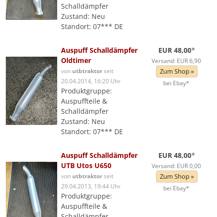
Schalldämpfer
Zustand: Neu
Standort: 07*** DE
Auspuff Schalldämpfer
EUR 48,00
*
Oldtimer
Versand: EUR 6,90
von
utbtraktor
seit
Zum Shop »
20.04.2014, 16:20 Uhr
bei Ebay*
Produktgruppe:
Auspuffteile &
Schalldämpfer
Zustand: Neu
Standort: 07*** DE
Auspuff Schalldämpfer
EUR 48,00
*
UTB Utos U650
Versand: EUR 0,00
von
utbtraktor
seit
Zum Shop »
29.04.2013, 19:44 Uhr
bei Ebay*
Produktgruppe:
Auspuffteile &
Schalldämpfer