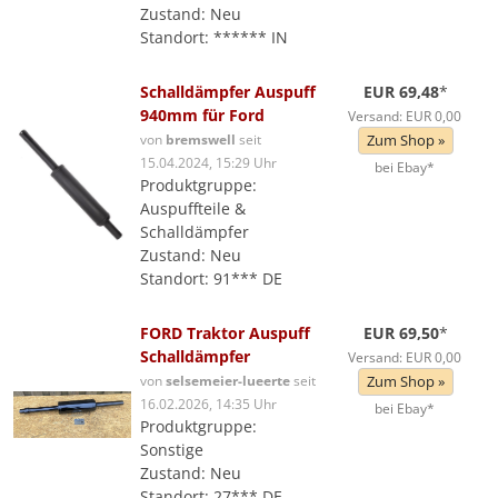
Zustand: Neu
Standort: ****** IN
Schalldämpfer Auspuff
EUR 69,48
*
940mm für Ford
Versand: EUR 0,00
von
bremswell
seit
Zum Shop »
15.04.2024, 15:29 Uhr
bei Ebay*
Produktgruppe:
Auspuffteile &
Schalldämpfer
Zustand: Neu
Standort: 91*** DE
FORD Traktor Auspuff
EUR 69,50
*
Schalldämpfer
Versand: EUR 0,00
von
selsemeier-lueerte
seit
Zum Shop »
16.02.2026, 14:35 Uhr
bei Ebay*
Produktgruppe:
Sonstige
Zustand: Neu
Standort: 27*** DE