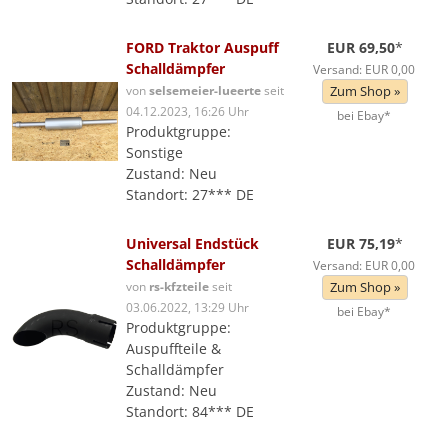
FORD Traktor Auspuff
EUR 69,50
*
Schalldämpfer
Versand: EUR 0,00
von
selsemeier-lueerte
seit
Zum Shop »
04.12.2023, 16:26 Uhr
bei Ebay*
Produktgruppe:
Sonstige
Zustand: Neu
Standort: 27*** DE
Universal Endstück
EUR 75,19
*
Schalldämpfer
Versand: EUR 0,00
von
rs-kfzteile
seit
Zum Shop »
03.06.2022, 13:29 Uhr
bei Ebay*
Produktgruppe:
Auspuffteile &
Schalldämpfer
Zustand: Neu
Standort: 84*** DE