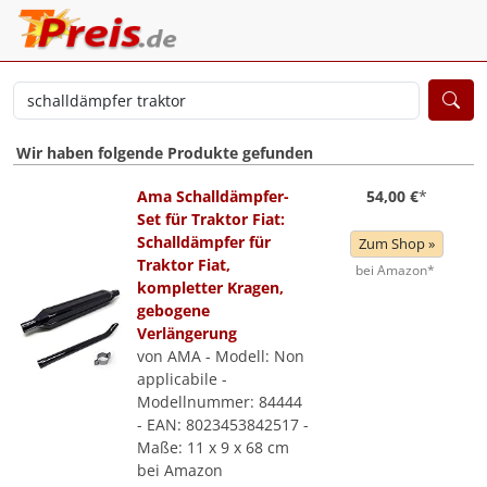
Wir haben folgende Produkte gefunden
Ama Schalldämpfer-
54,00 €
*
Set für Traktor Fiat:
Schalldämpfer für
Zum Shop »
Traktor Fiat,
bei Amazon*
kompletter Kragen,
gebogene
Verlängerung
von AMA - Modell: Non
applicabile -
Modellnummer: 84444
- EAN: 8023453842517 -
Maße: 11 x 9 x 68 cm
bei Amazon