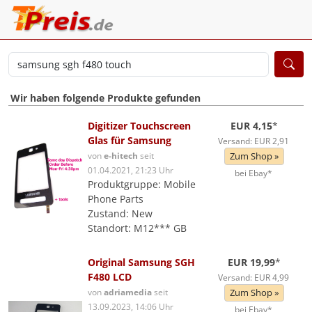
Wir haben folgende Produkte gefunden
Digitizer Touchscreen
EUR 4,15
*
Glas für Samsung
Versand: EUR 2,91
von
e-hitech
seit
Zum Shop »
01.04.2021, 21:23 Uhr
bei Ebay*
Produktgruppe: Mobile
Phone Parts
Zustand: New
Standort: M12*** GB
Original Samsung SGH
EUR 19,99
*
F480 LCD
Versand: EUR 4,99
von
adriamedia
seit
Zum Shop »
13.09.2023, 14:06 Uhr
bei Ebay*