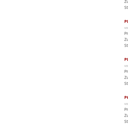
Z
S
P
v
P
Z
S
P
v
P
Z
S
P
v
P
Z
S