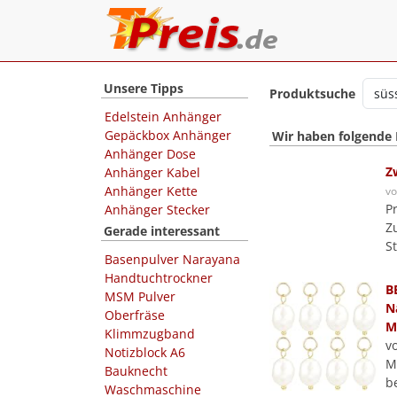
Unsere Tipps
Produktsuche
Edelstein Anhänger
Gepäckbox Anhänger
Wir haben folgende
Anhänger Dose
Z
Anhänger Kabel
Anhänger Kette
v
P
Anhänger Stecker
Z
Gerade interessant
S
Basenpulver Narayana
Handtuchtrockner
B
MSM Pulver
N
Oberfräse
M
Klimmzugband
v
Notizblock A6
M
Bauknecht
b
Waschmaschine