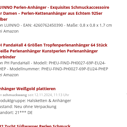
UINNO Perlen-Anhänger - Exquisites Schmuckaccessoire
ür Damen – Perlen-Kettenanhänger aus Echtem 925er
lber
on LUINNO - EAN: 4260762450390 - Maße: 0,8 x 0,8 x 1,7 cm
ei Amazon
H PandaHall 4 Größen Tropfenperlenanhänger 64 Stück
eiße Perlenanhänger Kunstperlen Perlenanhänger
erbinder
on PH PandaHall - Modell: PHEU-FIND-PH0027-69P-EU24-
HEP - Modellnummer: PHEU-FIND-PH0027-69P-EU24-PHEP
ei Amazon
nhänger Weißgold plattieren
on
schmuckwang
seit 12.11.2024, 11:13 Uhr
roduktgruppe: Halsketten & Anhänger
ustand: Neu ohne Verpackung
tandort: 21*** DE
42 Zucht Süßwasser Perlen Schmuck