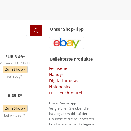
Unser Shop-Tipp
EUR 3,49
*
Beliebteste Produkte
Versand: EUR 1,80
Fernseher
Zum Shop »
Handys
bei Ebay*
Digitalkameras
Notebooks
LED Leuchtmittel
5,69 €
*
Unser Such-Tipp:
Zum Shop »
Vergleichen Sie über die
Katalogauswahl auf der
bei Amazon*
Hauptseite die beliebtesten
Produkte zu einer Kategorie.