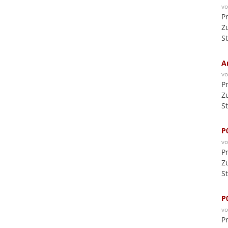
v
P
Z
S
A
v
P
Z
S
P
v
P
Z
S
P
v
P