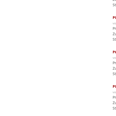
S
P
v
P
Z
S
P
v
P
Z
S
P
v
P
Z
S