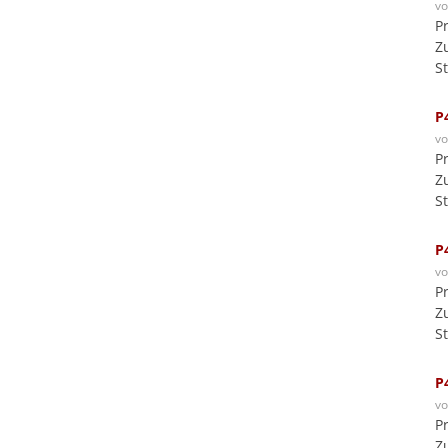
v
P
Z
S
P
v
P
Z
S
P
v
P
Z
S
P
v
P
Z