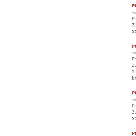
P
v
P
Z
S
P
v
P
Z
S
b
P
v
P
Z
S
P