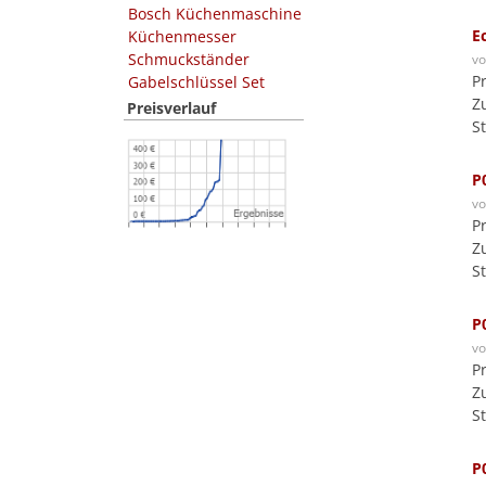
Bosch Küchenmaschine
E
Küchenmesser
Schmuckständer
v
P
Gabelschlüssel Set
Z
Preisverlauf
S
P
v
P
Z
S
P
v
P
Z
S
P