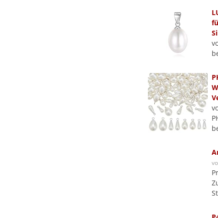
L
f
Si
v
b
P
W
V
v
P
b
A
v
P
Z
S
P