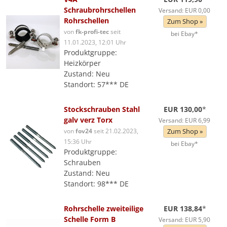
Schraubrohrschellen
Versand: EUR 0,00
Rohrschellen
Zum Shop »
von
fk-profi-tec
seit
bei Ebay*
11.01.2023, 12:01 Uhr
Produktgruppe:
Heizkörper
Zustand: Neu
Standort: 57*** DE
Stockschrauben Stahl
EUR 130,00
*
galv verz Torx
Versand: EUR 6,99
von
fov24
seit 21.02.2023,
Zum Shop »
15:36 Uhr
bei Ebay*
Produktgruppe:
Schrauben
Zustand: Neu
Standort: 98*** DE
Rohrschelle zweiteilige
EUR 138,84
*
Schelle Form B
Versand: EUR 5,90