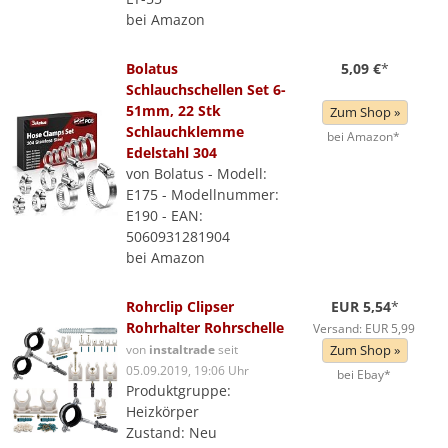
bei Amazon
Bolatus
5,09 €
*
Schlauchschellen Set 6-
51mm, 22 Stk
Zum Shop »
Schlauchklemme
bei Amazon*
Edelstahl 304
von Bolatus - Modell:
E175 - Modellnummer:
E190 - EAN:
5060931281904
bei Amazon
Rohrclip Clipser
EUR 5,54
*
Rohrhalter Rohrschelle
Versand: EUR 5,99
von
instaltrade
seit
Zum Shop »
05.09.2019, 19:06 Uhr
bei Ebay*
Produktgruppe:
Heizkörper
Zustand: Neu