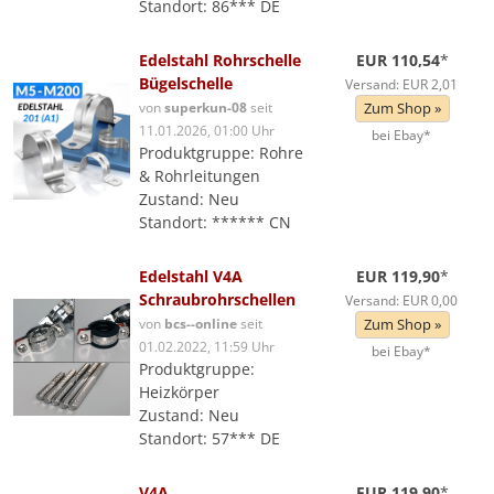
Standort: 86*** DE
Edelstahl Rohrschelle
EUR 110,54
*
Bügelschelle
Versand: EUR 2,01
von
superkun-08
seit
Zum Shop »
11.01.2026, 01:00 Uhr
bei Ebay*
Produktgruppe: Rohre
& Rohrleitungen
Zustand: Neu
Standort: ****** CN
Edelstahl V4A
EUR 119,90
*
Schraubrohrschellen
Versand: EUR 0,00
von
bcs--online
seit
Zum Shop »
01.02.2022, 11:59 Uhr
bei Ebay*
Produktgruppe:
Heizkörper
Zustand: Neu
Standort: 57*** DE
V4A
EUR 119,90
*