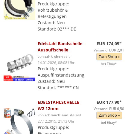
Produktgruppe:
Rohrzubehör &
Befestigungen
Zustand: Neu
Standort: 02*** DE
Edelstahl Bandschelle
EUR 174,05
*
Auspuffschelle
Versand: EUR 2,01
von
szhk_chen
seit
Zum Shop »
14.01.2026, 08:08 Uhr
bei Ebay*
Produktgruppe:
Auspuffinstandsetzung
Zustand: Neu
Standort: ****** CN
EDELSTAHLSCHELLE
EUR 177,90
*
W2 12mm
Versand: EUR 6,50
von
schlauchland_de
seit
Zum Shop »
27.12.2015, 21:13 Uhr
bei Ebay*
Produktgruppe:
Eisenwaren