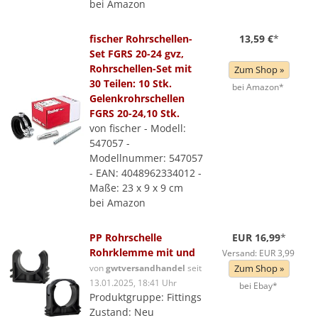
bei Amazon
fischer Rohrschellen-
13,59 €
*
Set FGRS 20-24 gvz,
Rohrschellen-Set mit
Zum Shop »
30 Teilen: 10 Stk.
bei Amazon*
Gelenkrohrschellen
FGRS 20-24,10 Stk.
von fischer - Modell:
547057 -
Modellnummer: 547057
- EAN: 4048962334012 -
Maße: 23 x 9 x 9 cm
bei Amazon
PP Rohrschelle
EUR 16,99
*
Rohrklemme mit und
Versand: EUR 3,99
von
gwtversandhandel
seit
Zum Shop »
13.01.2025, 18:41 Uhr
bei Ebay*
Produktgruppe: Fittings
Zustand: Neu