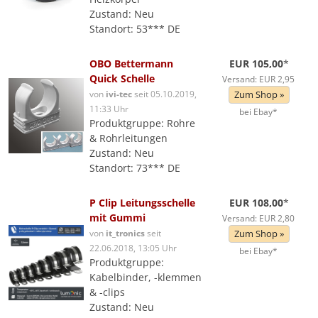
Zustand: Neu
Standort: 53*** DE
OBO Bettermann
EUR 105,00
*
Quick Schelle
Versand: EUR 2,95
von
ivi-tec
seit 05.10.2019,
Zum Shop »
11:33 Uhr
bei Ebay*
Produktgruppe: Rohre
& Rohrleitungen
Zustand: Neu
Standort: 73*** DE
P Clip Leitungsschelle
EUR 108,00
*
mit Gummi
Versand: EUR 2,80
von
it_tronics
seit
Zum Shop »
22.06.2018, 13:05 Uhr
bei Ebay*
Produktgruppe:
Kabelbinder, -klemmen
& -clips
Zustand: Neu