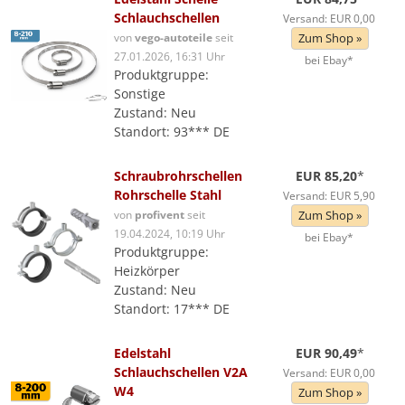
Schlauchschellen
Versand: EUR 0,00
von
vego-autoteile
seit
Zum Shop »
27.01.2026, 16:31 Uhr
bei Ebay*
Produktgruppe:
Sonstige
Zustand: Neu
Standort: 93*** DE
Schraubrohrschellen
EUR 85,20
*
Rohrschelle Stahl
Versand: EUR 5,90
von
profivent
seit
Zum Shop »
19.04.2024, 10:19 Uhr
bei Ebay*
Produktgruppe:
Heizkörper
Zustand: Neu
Standort: 17*** DE
Edelstahl
EUR 90,49
*
Schlauchschellen V2A
Versand: EUR 0,00
W4
Zum Shop »