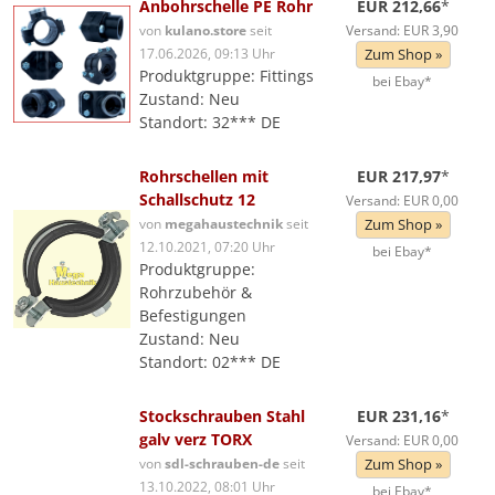
Anbohrschelle PE Rohr
EUR 212,66
*
von
kulano.store
seit
Versand: EUR 3,90
17.06.2026, 09:13 Uhr
Zum Shop »
Produktgruppe: Fittings
bei Ebay*
Zustand: Neu
Standort: 32*** DE
Rohrschellen mit
EUR 217,97
*
Schallschutz 12
Versand: EUR 0,00
von
megahaustechnik
seit
Zum Shop »
12.10.2021, 07:20 Uhr
bei Ebay*
Produktgruppe:
Rohrzubehör &
Befestigungen
Zustand: Neu
Standort: 02*** DE
Stockschrauben Stahl
EUR 231,16
*
galv verz TORX
Versand: EUR 0,00
von
sdl-schrauben-de
seit
Zum Shop »
13.10.2022, 08:01 Uhr
bei Ebay*