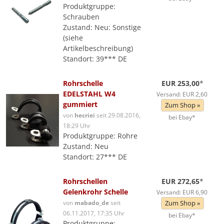
Produktgruppe:
Schrauben
Zustand: Neu: Sonstige
(siehe
Artikelbeschreibung)
Standort: 39*** DE
Rohrschelle
EUR 253,00
*
EDELSTAHL W4
Versand: EUR 2,60
gummiert
Zum Shop »
von
hecriei
seit 29.08.2016,
bei Ebay*
18:29 Uhr
Produktgruppe: Rohre
Zustand: Neu
Standort: 27*** DE
Rohrschellen
EUR 272,65
*
Gelenkrohr Schelle
Versand: EUR 6,90
von
mabado_de
seit
Zum Shop »
06.11.2017, 17:35 Uhr
bei Ebay*
Produktgruppe: