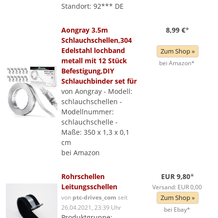
Standort: 92*** DE
Aongray 3.5m
8,99 €
*
Schlauchschellen,304
Edelstahl lochband
Zum Shop »
metall mit 12 Stück
bei Amazon*
Befestigung,DIY
Schlauchbinder set für
von Aongray - Modell:
schlauchschellen -
Modellnummer:
schlauchschelle -
Maße: 350 x 1,3 x 0,1
cm
bei Amazon
Rohrschellen
EUR 9,80
*
Leitungsschellen
Versand: EUR 0,00
von
ptc-drives_com
seit
Zum Shop »
26.04.2021, 23:39 Uhr
bei Ebay*
Produktgruppe: