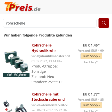
Wir haben folgende Produkte gefunden
Rohrschelle
EUR 1,45
*
Hydraulikrohr
Versand: EUR 4,99
von
hydraulikmonster
seit
Zum Shop »
01.09.2022, 13:14 Uhr
bei Ebay*
Produktgruppe:
Sonstige
Zustand: Neu
Standort: 25*** DE
Rohrschelle mit
EUR 1,77
*
Stockschraube und
Versand: EUR 4,85
von
cokdermeister22872
Zum Shop »
seit 06.03.2017, 15:22 Uhr
bei Ebay*