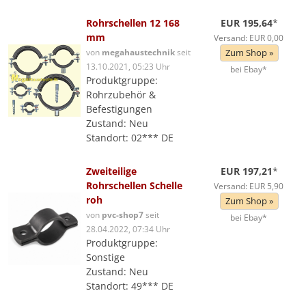
Rohrschellen 12 168
EUR 195,64
*
mm
Versand: EUR 0,00
von
megahaustechnik
seit
Zum Shop »
13.10.2021, 05:23 Uhr
bei Ebay*
Produktgruppe:
Rohrzubehör &
Befestigungen
Zustand: Neu
Standort: 02*** DE
Zweiteilige
EUR 197,21
*
Rohrschellen Schelle
Versand: EUR 5,90
roh
Zum Shop »
von
pvc-shop7
seit
bei Ebay*
28.04.2022, 07:34 Uhr
Produktgruppe:
Sonstige
Zustand: Neu
Standort: 49*** DE