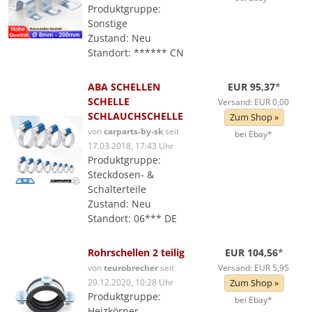
Produktgruppe:
Sonstige
Zustand: Neu
Standort: ****** CN
ABA SCHELLEN
EUR 95,37
*
SCHELLE
Versand: EUR 0,00
SCHLAUCHSCHELLE
Zum Shop »
von
carparts-by-sk
seit
bei Ebay*
17.03.2018, 17:43 Uhr
Produktgruppe:
Steckdosen- &
Schalterteile
Zustand: Neu
Standort: 06*** DE
Rohrschellen 2 teilig
EUR 104,56
*
von
teurobrecher
seit
Versand: EUR 5,95
29.12.2020, 10:28 Uhr
Zum Shop »
Produktgruppe:
bei Ebay*
Heizkörper