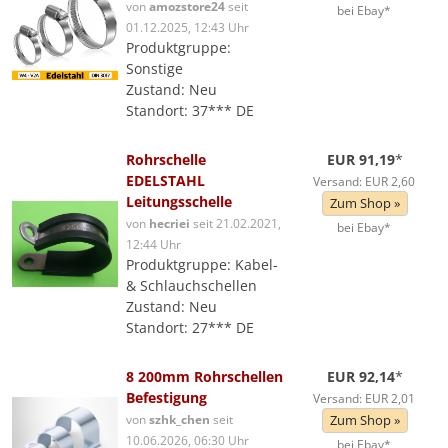
von
amozstore24
seit
bei Ebay*
01.12.2025, 12:43 Uhr
Produktgruppe:
Sonstige
Zustand: Neu
Standort: 37*** DE
Rohrschelle
EUR 91,19
*
EDELSTAHL
Versand: EUR 2,60
Leitungsschelle
Zum Shop »
von
hecriei
seit 21.02.2021,
bei Ebay*
12:44 Uhr
Produktgruppe: Kabel-
& Schlauchschellen
Zustand: Neu
Standort: 27*** DE
8 200mm Rohrschellen
EUR 92,14
*
Befestigung
Versand: EUR 2,01
von
szhk_chen
seit
Zum Shop »
10.06.2026, 06:30 Uhr
bei Ebay*