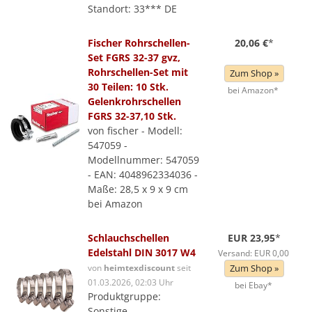
Standort: 33*** DE
Fischer Rohrschellen-
20,06 €
*
Set FGRS 32-37 gvz,
Rohrschellen-Set mit
Zum Shop »
30 Teilen: 10 Stk.
bei Amazon*
Gelenkrohrschellen
FGRS 32-37,10 Stk.
von fischer - Modell:
547059 -
Modellnummer: 547059
- EAN: 4048962334036 -
Maße: 28,5 x 9 x 9 cm
bei Amazon
Schlauchschellen
EUR 23,95
*
Edelstahl DIN 3017 W4
Versand: EUR 0,00
von
heimtexdiscount
seit
Zum Shop »
01.03.2026, 02:03 Uhr
bei Ebay*
Produktgruppe:
Sonstige