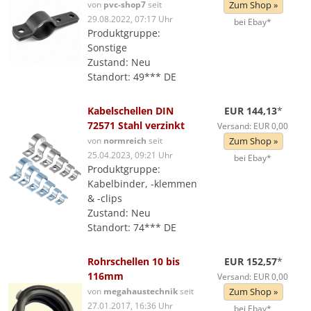
von
pvc-shop7
seit
Zum Shop »
29.08.2022, 07:17 Uhr
bei Ebay*
Produktgruppe:
Sonstige
Zustand: Neu
Standort: 49*** DE
Kabelschellen DIN
EUR 144,13
*
72571 Stahl verzinkt
Versand: EUR 0,00
von
normreich
seit
Zum Shop »
25.04.2023, 09:21 Uhr
bei Ebay*
Produktgruppe:
Kabelbinder, -klemmen
& -clips
Zustand: Neu
Standort: 74*** DE
Rohrschellen 10 bis
EUR 152,57
*
116mm
Versand: EUR 0,00
von
megahaustechnik
seit
Zum Shop »
27.01.2017, 16:36 Uhr
bei Ebay*