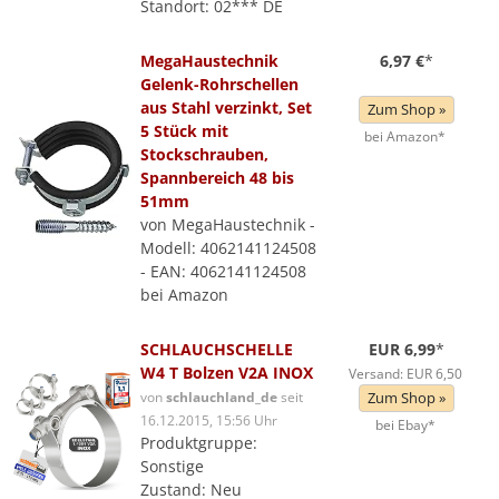
Standort: 02*** DE
MegaHaustechnik
6,97 €
*
Gelenk-Rohrschellen
aus Stahl verzinkt, Set
Zum Shop »
5 Stück mit
bei Amazon*
Stockschrauben,
Spannbereich 48 bis
51mm
von MegaHaustechnik -
Modell: 4062141124508
- EAN: 4062141124508
bei Amazon
SCHLAUCHSCHELLE
EUR 6,99
*
W4 T Bolzen V2A INOX
Versand: EUR 6,50
von
schlauchland_de
seit
Zum Shop »
16.12.2015, 15:56 Uhr
bei Ebay*
Produktgruppe:
Sonstige
Zustand: Neu