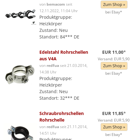
von
bemacom
seit
Zum Shop »
12.11.2022, 11:04 Uhr
bei Ebay*
Produktgruppe:
Heizkörper
Zustand: Neu
Standort: 84*** DE
Edelstahl Rohrschellen
EUR 11,00
*
aus V4A
Versand: EUR 5,90
von
redfua
seit 21.03.2014,
Zum Shop »
14:38 Uhr
bei Ebay*
Produktgruppe:
Heizkörper
Zustand: Neu
Standort: 32*** DE
Schraubrohrschellen
EUR 11,85
*
Rohrschelle
Versand: EUR 5,90
von
redfua
seit 21.11.2014,
Zum Shop »
14:51 Uhr
bei Ebay*
Produktgruppe: