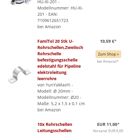
HU-XI-201 -
Modellnummer: HU-XI-
201 - EAN:
7109612651723
bei Amazon
FamlTol 20 Stk U-
10,59 €
*
Rohrschellen,Zweiloch
Rohrschelle
Zum Shop »
befestigungsschelle
bei Amazon*
edelstahl für Pipeline
elektroleitung
leerrohre
von YunYaMaoYi -
Modell: Ø 20mm -
Modellnummer: Ø20 -
Maße: 5,2 x 1,5 x 0,1 cm
bei Amazon
10x Rohrschellen
EUR 11,00
*
Leitungsschellen
Versand: EUR 0,00