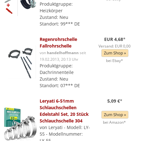
Produktgruppe:
Heizkörper
Zustand: Neu
Standort: 99*** DE
Regenrohrschelle
EUR 4,68
*
Fallrohrschelle
Versand: EUR 0,00
von
handelhoffmann
seit
Zum Shop »
19.02.2013, 20:13 Uhr
bei Ebay*
Produktgruppe:
Dachrinnenteile
Zustand: Neu
Standort: 07*** DE
Leryati 6-51mm
5,09 €
*
Schlauchschellen
Edelstahl Set, 20 Stück
Zum Shop »
Schlauchschelle 304
bei Amazon*
von Leryati - Modell: LY-
55 - Modellnummer:
LY-55