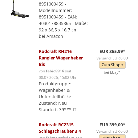
8951000459 -
Modellnummer:
8951000459 - EAN:
4030178835865 - Maße:
92 x 36,5 x 16,7 cm
bei Amazon
Rodcraft RH216
EUR 365,99
*
Rangier Wagenheber
Versand: EUR 0,00
Bis
Zum Shop »
von
fabio9916
seit
bei Ebay*
08.07.2026, 15:02 Uhr
Produktgruppe:
Wagenheber &
Unterstellböcke
Zustand: Neu
Standort: 39*** IT
Rodcraft RC2315
EUR 399,00
*
Schlagschrauber 3 4
Versand: EUR 0,00
von
fahrzeugfedern
seit