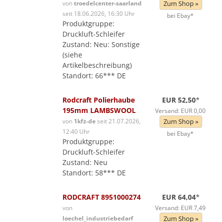
von
troedelcenter-saarland
Zum Shop »
seit 18.06.2026, 16:30 Uhr
bei Ebay*
Produktgruppe:
Druckluft-Schleifer
Zustand: Neu: Sonstige
(siehe
Artikelbeschreibung)
Standort: 66*** DE
Rodcraft Polierhaube
EUR 52,50
*
195mm LAMBSWOOL
Versand: EUR 0,00
von
1kfz-de
seit 21.07.2026,
Zum Shop »
12:40 Uhr
bei Ebay*
Produktgruppe:
Druckluft-Schleifer
Zustand: Neu
Standort: 58*** DE
RODCRAFT 8951000274
EUR 64,04
*
von
Versand: EUR 7,49
loechel_industriebedarf
Zum Shop »