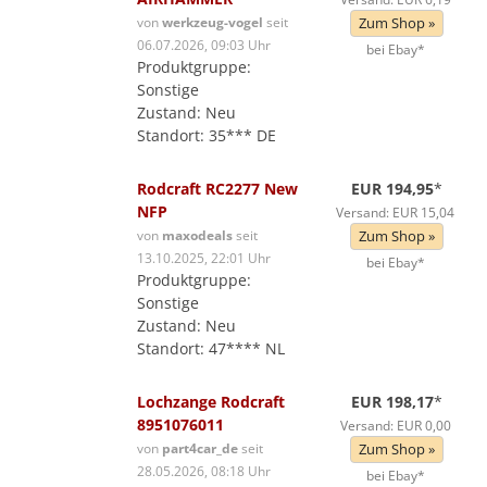
von
werkzeug-vogel
seit
Zum Shop »
06.07.2026, 09:03 Uhr
bei Ebay*
Produktgruppe:
Sonstige
Zustand: Neu
Standort: 35*** DE
Rodcraft RC2277 New
EUR 194,95
*
NFP
Versand: EUR 15,04
von
maxodeals
seit
Zum Shop »
13.10.2025, 22:01 Uhr
bei Ebay*
Produktgruppe:
Sonstige
Zustand: Neu
Standort: 47**** NL
Lochzange Rodcraft
EUR 198,17
*
8951076011
Versand: EUR 0,00
von
part4car_de
seit
Zum Shop »
28.05.2026, 08:18 Uhr
bei Ebay*