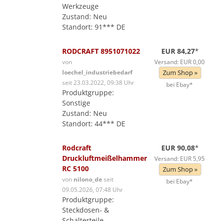
Werkzeuge
Zustand: Neu
Standort: 91*** DE
RODCRAFT 8951071022
EUR 84,27
*
von
Versand: EUR 0,00
loechel_industriebedarf
Zum Shop »
seit 23.03.2022, 09:38 Uhr
bei Ebay*
Produktgruppe:
Sonstige
Zustand: Neu
Standort: 44*** DE
Rodcraft
EUR 90,08
*
Druckluftmeißelhammer
Versand: EUR 5,95
RC 5100
Zum Shop »
von
nilono_de
seit
bei Ebay*
09.05.2026, 07:48 Uhr
Produktgruppe:
Steckdosen- &
Schalterteile