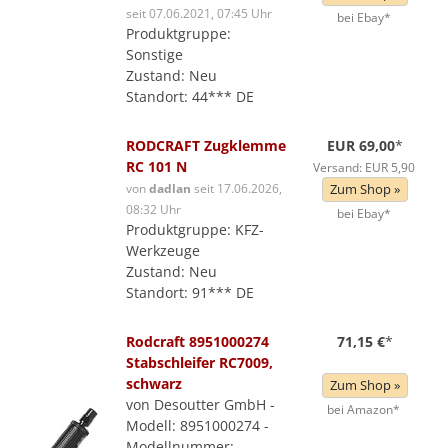
seit 07.06.2021, 07:45 Uhr
bei Ebay*
Produktgruppe:
Sonstige
Zustand: Neu
Standort: 44*** DE
RODCRAFT Zugklemme
EUR 69,00
*
RC 101 N
Versand: EUR 5,90
von
dadlan
seit 17.06.2026,
Zum Shop »
08:32 Uhr
bei Ebay*
Produktgruppe: KFZ-
Werkzeuge
Zustand: Neu
Standort: 91*** DE
Rodcraft 8951000274
71,15 €
*
Stabschleifer RC7009,
schwarz
Zum Shop »
von Desoutter GmbH -
bei Amazon*
Modell: 8951000274 -
Modellnummer: