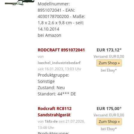
Modellnummer:
8951072041 - EAN:
4030178700200 - Maße:
1,8 x 2,6 x 9,8 cm - seit:
14.10.2014
bei Amazon
RODCRAFT 8951072041
EUR 173,12
*
von
Versand: EUR 0,00
loechel_industriebedarf
Zum Shop »
seit 16.01.2023, 13:03 Uhr
bei Ebay*
Produktgruppe:
Sonstige
Zustand: Neu
Standort: 44*** DE
Rodcraft RC8112
EUR 175,00
*
Sandstrahlgerät
Versand: EUR 0,00
von
1kfz-de
seit 21.07.2026,
Zum Shop »
13:48 Uhr
bei Ebay*
Produktgruppe: