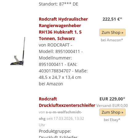
Standort: 87*** DE
Rodcraft Hydraulischer
222,51 €
*
Rangierwagenheber
RH136 Hubkraft 1, 5
Zum Shop »
Tonnen, Schwarz
bei Amazon*
von RODCRAFT -
Modell: 8951000411 -
Modellnummer:
8951000411 - EAN:
4030178834707 - Maße:
48,5 x 24,7 x 13,4 cm
bei Amazon
Rodcraft
EUR 229,00
*
Druckluftexzenterschleifer
Versand: EUR 0,00
von
s-u-m-wolfschmidt-
Zum Shop »
ohg
seit 17.03.2026, 13:32
bei Ebay*
Uhr
Produktgruppe:
Druckluft-Schleifer