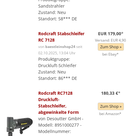
Sandstrahler
Zustand: Neu
Standort: 58*** DE
Rodcraft Stabschleifer
EUR 179,00
*
RC 7128
Versand: EUR 4,90
von
baestleinshop24
seit
Zum Shop »
02.10.2025, 13:04 Uhr
bei Ebay*
Produktgruppe:
Druckluft-Schleifer
Zustand: Neu
Standort: 86*** DE
Rodcraft RC7128
180,33 €
*
Druckluft-
Stabschleifer,
Zum Shop »
abgewinkelte Form
bei Amazon*
von Desoutter GmbH -
Modell: 8951000277 -
Modellnummer: