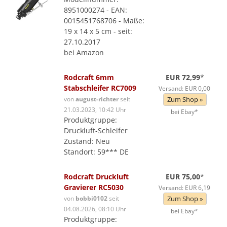
8951000274 - EAN:
0015451768706 - Maße:
19 x 14 x 5 cm - seit:
27.10.2017
bei Amazon
Rodcraft 6mm
EUR 72,99
*
Stabschleifer RC7009
Versand: EUR 0,00
von
august-richter
seit
Zum Shop »
21.03.2023, 10:42 Uhr
bei Ebay*
Produktgruppe:
Druckluft-Schleifer
Zustand: Neu
Standort: 59*** DE
Rodcraft Druckluft
EUR 75,00
*
Gravierer RC5030
Versand: EUR 6,19
von
bobbi0102
seit
Zum Shop »
04.08.2026, 08:10 Uhr
bei Ebay*
Produktgruppe: