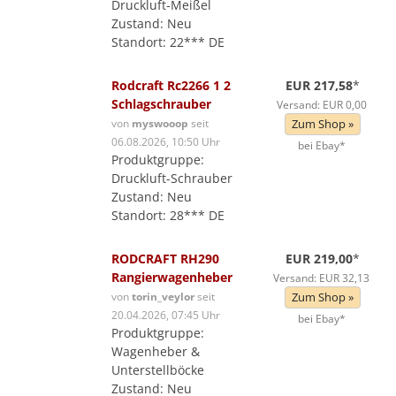
Druckluft-Meißel
Zustand: Neu
Standort: 22*** DE
Rodcraft Rc2266 1 2
EUR 217,58
*
Schlagschrauber
Versand: EUR 0,00
von
myswooop
seit
Zum Shop »
06.08.2026, 10:50 Uhr
bei Ebay*
Produktgruppe:
Druckluft-Schrauber
Zustand: Neu
Standort: 28*** DE
RODCRAFT RH290
EUR 219,00
*
Rangierwagenheber
Versand: EUR 32,13
von
torin_veylor
seit
Zum Shop »
20.04.2026, 07:45 Uhr
bei Ebay*
Produktgruppe:
Wagenheber &
Unterstellböcke
Zustand: Neu