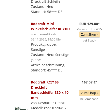
Druckluft-Schleifer
Zustand: Neu
Standort: 58*** DE
Rodcraft Mini
EUR 129,00
*
Winkelschleifer RC7103
Versand: EUR 4,95
von
maneu89
seit
Zum Shop »
09.11.2025, 14:50 Uhr
bei Ebay*
Produktgruppe:
Sonstige
Zustand: Neu: Sonstige
(siehe
Artikelbeschreibung)
Standort: 45*** DE
Rodcraft RC7155
167,07 €
*
Druckluft
Bandschleifer 330 x 10
Zum Shop »
mm
bei Amazon*
von Desoutter GmbH -
Modell: 8951072041 -