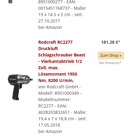
8951000277 - EAN:
0015451768737 - Maße:
19 x 14,5 x 5 cm - seit:
27.10.2017
bei Amazon
Rodcraft RC2277
181,28 €
*
Druckluft
Schlagschrauber Beast
Zum Shop »
- Vierkantabtrieb 1/2
bei Amazon*
Zoll, max.
Lösemoment 1950
Nm, 8200 U/min,
von Rodcraft GmbH -
Modell: 8951000349 -
Modellnummer:
RC2277 - EAN:
4028203832651 - Maße:
19,4 x 7 x 18,8 cm - seit:
17.05.2018
bei Amazon