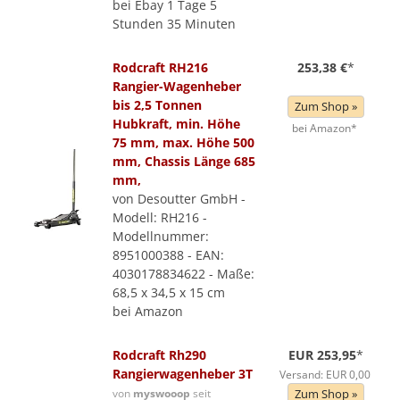
bei Ebay 1 Tage 5
Stunden 35 Minuten
Rodcraft RH216
253,38 €
*
Rangier-Wagenheber
bis 2,5 Tonnen
Zum Shop »
Hubkraft, min. Höhe
bei Amazon*
75 mm, max. Höhe 500
mm, Chassis Länge 685
mm,
von Desoutter GmbH -
Modell: RH216 -
Modellnummer:
8951000388 - EAN:
4030178834622 - Maße:
68,5 x 34,5 x 15 cm
bei Amazon
Rodcraft Rh290
EUR 253,95
*
Rangierwagenheber 3T
Versand: EUR 0,00
von
myswooop
seit
Zum Shop »