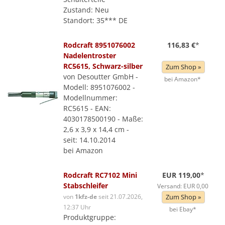
Zustand: Neu
Standort: 35*** DE
Rodcraft 8951076002
116,83 €
*
Nadelentroster
RC5615, Schwarz-silber
Zum Shop »
von Desoutter GmbH -
bei Amazon*
Modell: 8951076002 -
Modellnummer:
RC5615 - EAN:
4030178500190 - Maße:
2,6 x 3,9 x 14,4 cm -
seit: 14.10.2014
bei Amazon
Rodcraft RC7102 Mini
EUR 119,00
*
Stabschleifer
Versand: EUR 0,00
von
1kfz-de
seit 21.07.2026,
Zum Shop »
12:37 Uhr
bei Ebay*
Produktgruppe: