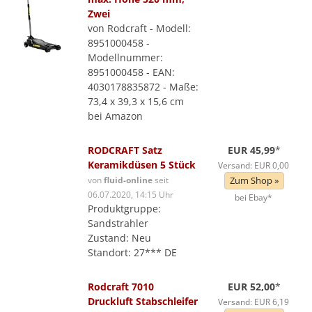
Zwei
von Rodcraft - Modell:
8951000458 -
Modellnummer:
8951000458 - EAN:
4030178835872 - Maße:
73,4 x 39,3 x 15,6 cm
bei Amazon
RODCRAFT Satz
EUR 45,99
*
Keramikdüsen 5 Stück
Versand: EUR 0,00
von
fluid-online
seit
Zum Shop »
06.07.2020, 14:15 Uhr
bei Ebay*
Produktgruppe:
Sandstrahler
Zustand: Neu
Standort: 27*** DE
Rodcraft 7010
EUR 52,00
*
Druckluft Stabschleifer
Versand: EUR 6,19