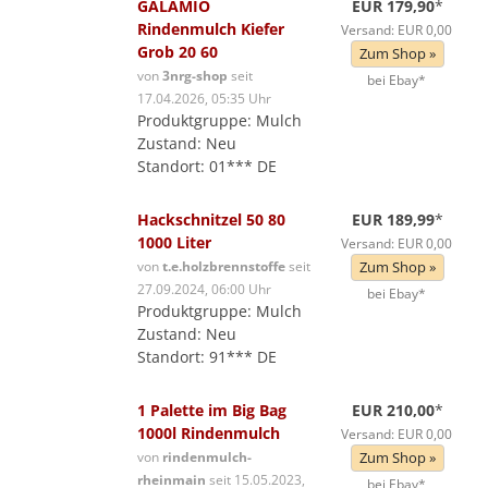
GALAMIO
EUR 179,90
*
Rindenmulch Kiefer
Versand: EUR 0,00
Grob 20 60
Zum Shop »
von
3nrg-shop
seit
bei Ebay*
17.04.2026, 05:35 Uhr
Produktgruppe: Mulch
Zustand: Neu
Standort: 01*** DE
Hackschnitzel 50 80
EUR 189,99
*
1000 Liter
Versand: EUR 0,00
von
t.e.holzbrennstoffe
seit
Zum Shop »
27.09.2024, 06:00 Uhr
bei Ebay*
Produktgruppe: Mulch
Zustand: Neu
Standort: 91*** DE
1 Palette im Big Bag
EUR 210,00
*
1000l Rindenmulch
Versand: EUR 0,00
von
rindenmulch-
Zum Shop »
rheinmain
seit 15.05.2023,
bei Ebay*