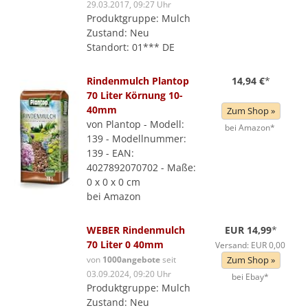
29.03.2017, 09:27 Uhr
Produktgruppe: Mulch
Zustand: Neu
Standort: 01*** DE
Rindenmulch Plantop
14,94 €
*
70 Liter Körnung 10-
40mm
Zum Shop »
von Plantop - Modell:
bei Amazon*
139 - Modellnummer:
139 - EAN:
4027892070702 - Maße:
0 x 0 x 0 cm
bei Amazon
WEBER Rindenmulch
EUR 14,99
*
70 Liter 0 40mm
Versand: EUR 0,00
von
1000angebote
seit
Zum Shop »
03.09.2024, 09:20 Uhr
bei Ebay*
Produktgruppe: Mulch
Zustand: Neu