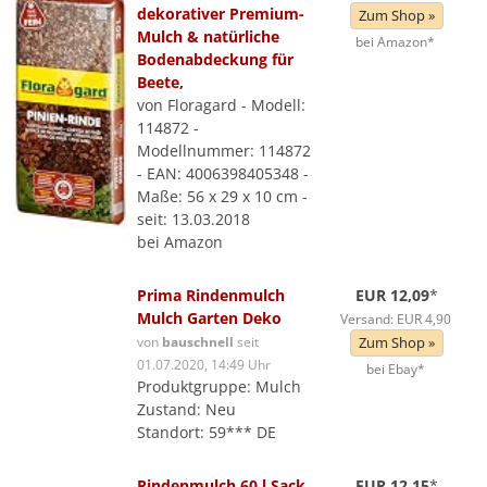
dekorativer Premium-
Zum Shop »
Mulch & natürliche
bei Amazon*
Bodenabdeckung für
Beete,
von Floragard - Modell:
114872 -
Modellnummer: 114872
- EAN: 4006398405348 -
Maße: 56 x 29 x 10 cm -
seit: 13.03.2018
bei Amazon
Prima Rindenmulch
EUR 12,09
*
Mulch Garten Deko
Versand: EUR 4,90
von
bauschnell
seit
Zum Shop »
01.07.2020, 14:49 Uhr
bei Ebay*
Produktgruppe: Mulch
Zustand: Neu
Standort: 59*** DE
Rindenmulch 60 l Sack
EUR 12,15
*