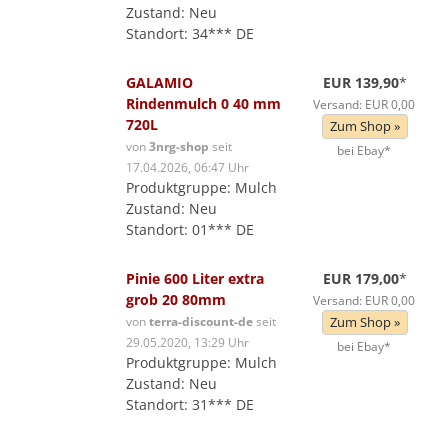
Zustand: Neu
Standort: 34*** DE
GALAMIO
EUR 139,90
*
Rindenmulch 0 40 mm
Versand: EUR 0,00
720L
Zum Shop »
von
3nrg-shop
seit
bei Ebay*
17.04.2026, 06:47 Uhr
Produktgruppe: Mulch
Zustand: Neu
Standort: 01*** DE
Pinie 600 Liter extra
EUR 179,00
*
grob 20 80mm
Versand: EUR 0,00
von
terra-discount-de
seit
Zum Shop »
29.05.2020, 13:29 Uhr
bei Ebay*
Produktgruppe: Mulch
Zustand: Neu
Standort: 31*** DE