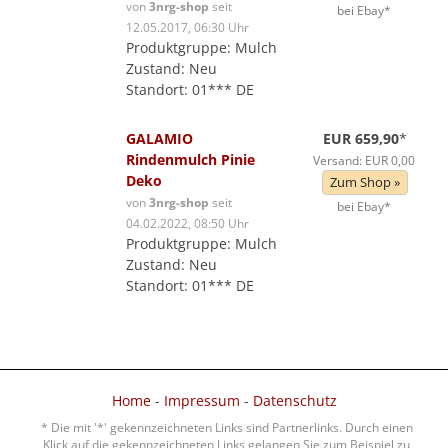
von
3nrg-shop
seit
bei Ebay*
12.05.2017, 06:30 Uhr
Produktgruppe: Mulch
Zustand: Neu
Standort: 01*** DE
GALAMIO
EUR 659,90
*
Rindenmulch Pinie
Versand: EUR 0,00
Deko
Zum Shop »
von
3nrg-shop
seit
bei Ebay*
04.02.2022, 08:50 Uhr
Produktgruppe: Mulch
Zustand: Neu
Standort: 01*** DE
Home
-
Impressum
-
Datenschutz
* Die mit '*' gekennzeichneten Links sind Partnerlinks. Durch einen
Klick auf die gekennzeichneten Links gelangen Sie zum Beispiel zu