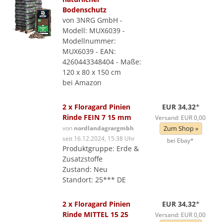
Bodenschutz
von 3NRG GmbH -
Modell: MUX6039 -
Modellnummer:
MUX6039 - EAN:
4260443348404 - Maße:
120 x 80 x 150 cm
bei Amazon
2 x Floragard Pinien
EUR 34,32
*
Rinde FEIN 7 15 mm
Versand: EUR 0,00
von
nordlandagrargmbh
Zum Shop »
seit 16.12.2024, 15:38 Uhr
bei Ebay*
Produktgruppe: Erde &
Zusatzstoffe
Zustand: Neu
Standort: 25*** DE
2 x Floragard Pinien
EUR 34,32
*
Rinde MITTEL 15 25
Versand: EUR 0,00