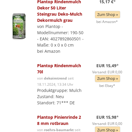
Plantop Rindenmulch
15,17 €
*
Dekor 50 Liter
Steingrau Deko-Mulch
Zum Shop »
Dekormulch grau
bei Amazon*
von Plantop -
Modellnummer: 190-50
- EAN: 4027892860501 -
Maße: 0 x 0 x 0 cm
bei Amazon
Plantop Rindenmulch
EUR 15,49
*
70l
Versand: EUR 0,00
von
dekoimtrend
seit
Zum Shop »
18.11.2024, 13:34 Uhr
bei Ebay*
Produktgruppe: Mulch
Zustand: Neu
Standort: 71*** DE
Plantop Pinienrinde 2
EUR 15,98
*
8 mm rotbraun
Versand: EUR 0,00
von
roehrs-baumarkt
seit
Zum Shop »