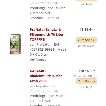
23.02.2026, 11:13 Uhr
bei Ebay*
Produktgruppe: Mulch
Zustand: Neu
Standort: 27*** DE
ProNatur Schutz- &
15,99 €
*
Pflegemulch 70 Liter
TORFFREI
Zum Shop »
von ProNatur - EAN:
bei Amazon*
4027892199991 - Maße:
0 x 0 x 0 cm
bei Amazon
GALAMIO
EUR 16,90
*
Rindenmulch Kiefer
Versand: EUR 0,00
Grob 20 60
Zum Shop »
von
3nrg-shop
seit
bei Ebay*
29.03.2017, 09:00 Uhr
Produktgruppe: Mulch
Zustand: Neu
Standort: 01*** DE