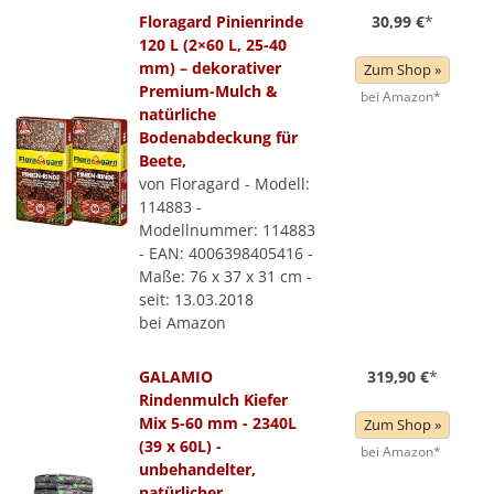
Floragard Pinienrinde
30,99 €
*
120 L (2×60 L, 25-40
mm) – dekorativer
Zum Shop »
Premium-Mulch &
bei Amazon*
natürliche
Bodenabdeckung für
Beete,
von Floragard - Modell:
114883 -
Modellnummer: 114883
- EAN: 4006398405416 -
Maße: 76 x 37 x 31 cm -
seit: 13.03.2018
bei Amazon
GALAMIO
319,90 €
*
Rindenmulch Kiefer
Mix 5-60 mm - 2340L
Zum Shop »
(39 x 60L) -
bei Amazon*
unbehandelter,
natürlicher