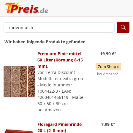
Wir haben folgende Produkte gefunden
Premium Pinie mittel
19,90 €
*
60 Liter (Körnung 8-15
mm),
Zum Shop »
von Terra Discount -
bei Amazon*
Modell: fein-extra grob
- Modellnummer:
1004422-3 - EAN:
4260401466119 - Maße:
60 x 50 x 30 cm
bei Amazon
Floragard Pinienrinde
7,99 €
*
20 L (2–8 mm) –