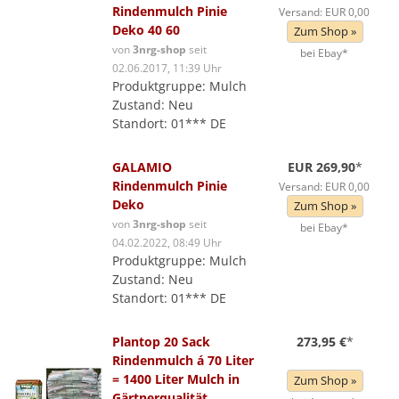
Rindenmulch Pinie
Versand: EUR 0,00
Deko 40 60
Zum Shop »
von
3nrg-shop
seit
bei Ebay*
02.06.2017, 11:39 Uhr
Produktgruppe: Mulch
Zustand: Neu
Standort: 01*** DE
GALAMIO
EUR 269,90
*
Rindenmulch Pinie
Versand: EUR 0,00
Deko
Zum Shop »
von
3nrg-shop
seit
bei Ebay*
04.02.2022, 08:49 Uhr
Produktgruppe: Mulch
Zustand: Neu
Standort: 01*** DE
Plantop 20 Sack
273,95 €
*
Rindenmulch á 70 Liter
= 1400 Liter Mulch in
Zum Shop »
Gärtnerqualität