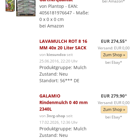
bei Amazon*
von Plantop - EAN:
4056181976647 - Maße:
0 x 0 x 0 cm
bei Amazon
LAVAMULCH ROT 8 16
EUR 274,55
*
MM 40x 20 Liter SACK
Versand: EUR 0,00
von
kiesundco
seit
Zum Shop »
25.06.2016, 22:20 Uhr
bei Ebay*
Produktgruppe: Mulch
Zustand: Neu
Standort: 56*** DE
GALAMIO
EUR 279,90
*
Rindenmulch 0 40 mm
Versand: EUR 0,00
2340L
Zum Shop »
von
3nrg-shop
seit
bei Ebay*
17.02.2026, 12:36 Uhr
Produktgruppe: Mulch
Zustand: Neu