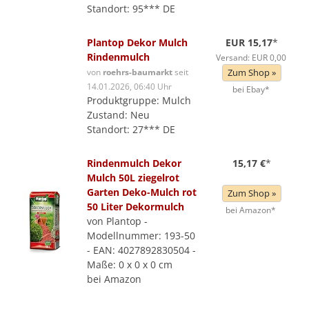
Standort: 95*** DE
Plantop Dekor Mulch
EUR 15,17
*
Rindenmulch
Versand: EUR 0,00
von
roehrs-baumarkt
seit
Zum Shop »
14.01.2026, 06:40 Uhr
bei Ebay*
Produktgruppe: Mulch
Zustand: Neu
Standort: 27*** DE
Rindenmulch Dekor
15,17 €
*
Mulch 50L ziegelrot
Garten Deko-Mulch rot
Zum Shop »
50 Liter Dekormulch
bei Amazon*
von Plantop -
Modellnummer: 193-50
- EAN: 4027892830504 -
Maße: 0 x 0 x 0 cm
bei Amazon