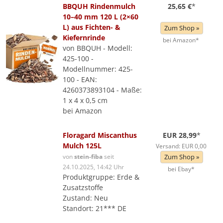
BBQUH Rindenmulch
25,65 €
*
10–40 mm 120 L (2×60
L) aus Fichten- &
Zum Shop »
Kiefernrinde
bei Amazon*
von BBQUH - Modell:
425-100 -
Modellnummer: 425-
100 - EAN:
4260373893104 - Maße:
1 x 4 x 0,5 cm
bei Amazon
Floragard Miscanthus
EUR 28,99
*
Mulch 125L
Versand: EUR 0,00
von
stein-fiba
seit
Zum Shop »
24.10.2025, 14:42 Uhr
bei Ebay*
Produktgruppe: Erde &
Zusatzstoffe
Zustand: Neu
Standort: 21*** DE