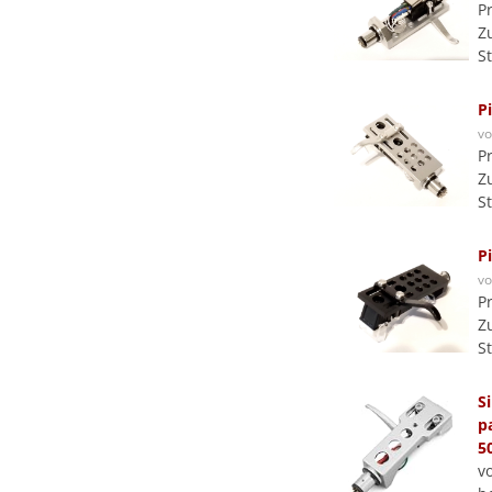
P
Z
S
P
v
P
Z
S
P
v
P
Z
S
S
p
5
v