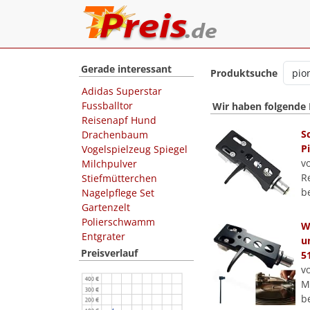
Gerade interessant
Produktsuche
Adidas Superstar
Fussballtor
Wir haben folgende
Reisenapf Hund
S
Drachenbaum
P
Vogelspielzeug Spiegel
v
Milchpulver
R
Stiefmütterchen
b
Nagelpflege Set
Gartenzelt
Polierschwamm
W
Entgrater
u
Preisverlauf
5
v
Ma
b