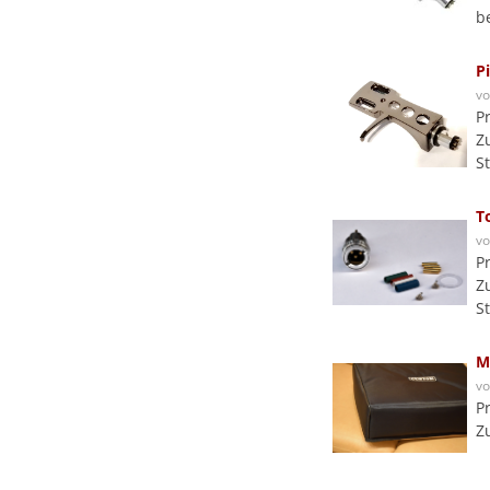
b
P
v
P
Z
S
T
v
P
Z
S
M
v
P
Z