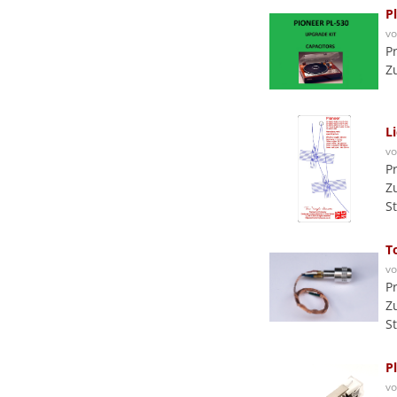
P
v
P
Z
L
v
P
Z
S
T
v
P
Z
S
P
v