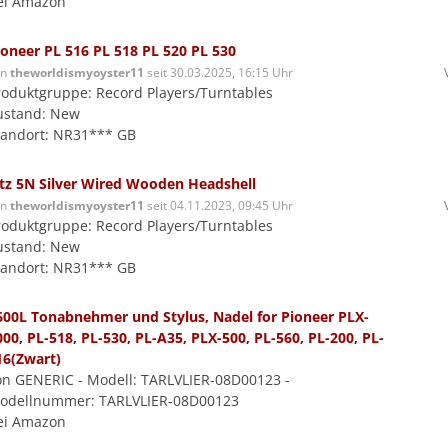
ei Amazon
ioneer PL 516 PL 518 PL 520 PL 530
on
theworldismyoyster11
seit 30.03.2025, 16:15 Uhr
roduktgruppe: Record Players/Turntables
ustand: New
tandort: NR31*** GB
itz 5N Silver Wired Wooden Headshell
on
theworldismyoyster11
seit 04.11.2023, 09:45 Uhr
roduktgruppe: Record Players/Turntables
ustand: New
tandort: NR31*** GB
600L Tonabnehmer und Stylus, Nadel for Pioneer PLX-
000, PL-518, PL-530, PL-A35, PLX-500, PL-560, PL-200, PL-
16(Zwart)
on GENERIC - Modell: TARLVLIER-08D00123 -
odellnummer: TARLVLIER-08D00123
ei Amazon