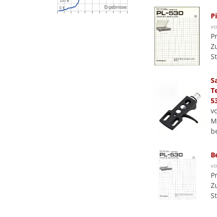
P
v
P
Z
S
S
T
5
v
M
b
B
v
P
Z
S