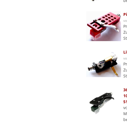
b
P
v
P
Z
S
L
v
P
Z
S
3
1
5
v
M
b