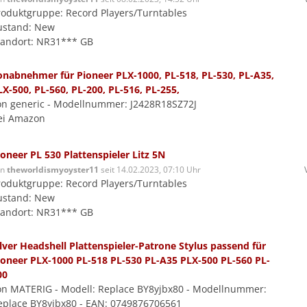
roduktgruppe: Record Players/Turntables
ustand: New
tandort: NR31*** GB
onabnehmer für Pioneer PLX-1000, PL-518, PL-530, PL-A35,
LX-500, PL-560, PL-200, PL-516, PL-255,
on generic - Modellnummer: J2428R18SZ72J
ei Amazon
ioneer PL 530 Plattenspieler Litz 5N
on
theworldismyoyster11
seit 14.02.2023, 07:10 Uhr
roduktgruppe: Record Players/Turntables
ustand: New
tandort: NR31*** GB
ilver Headshell Plattenspieler-Patrone Stylus passend für
ioneer PLX-1000 PL-518 PL-530 PL-A35 PLX-500 PL-560 PL-
00
on MATERIG - Modell: Replace BY8yjbx80 - Modellnummer:
eplace BY8yjbx80 - EAN: 0749876706561