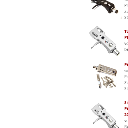
P
Z
S
T
P
v
b
P
v
P
Z
S
S
P
2
v
R