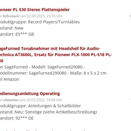
ioneer PL 530 Stereo Plattenspieler
on
hifi-stack
seit 02.08.2025, 23:16 Uhr
roduktgruppe: Record Players/Turntables
ustand: New
tandort: E5*** GB
ageFurned Tonabnehmer mit Headshell für Audio-
echnica AT3600L, Ersatz für Pioneer PLX-1000 PL-518 PL-
30
on SageFurned - Modell: SageFurned29080 -
odellnummer: SageFurned290080 - Maße: 8 x 5 x 2 cm
ei Amazon
edienungsanleitung Operating
on
viktorion
seit 20.03.2022, 18:48 Uhr
roduktgruppe: Anleitungen & Schaltbilder
ustand: Neu: Sonstige (siehe Artikelbeschreibung)
tandort: 92*** DE