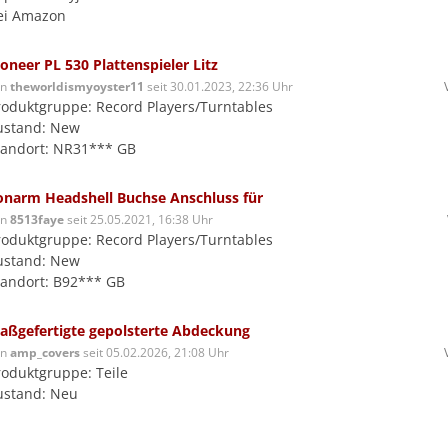
ei Amazon
ioneer PL 530 Plattenspieler Litz
on
theworldismyoyster11
seit 30.01.2023, 22:36 Uhr
roduktgruppe: Record Players/Turntables
ustand: New
tandort: NR31*** GB
onarm Headshell Buchse Anschluss für
on
8513faye
seit 25.05.2021, 16:38 Uhr
roduktgruppe: Record Players/Turntables
ustand: New
tandort: B92*** GB
aßgefertigte gepolsterte Abdeckung
on
amp_covers
seit 05.02.2026, 21:08 Uhr
roduktgruppe: Teile
ustand: Neu