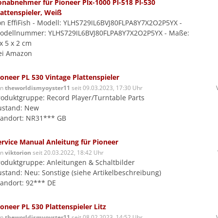
onabnehmer für Pioneer Plx-1000 Pl-518 Pl-530
lattenspieler, Weiß
on EffiFish - Modell: YLHS729IL6BVJ80FLPA8Y7X2O2P5YX -
odellnummer: YLHS729IL6BVJ80FLPA8Y7X2O2P5YX - Maße:
x 5 x 2 cm
ei Amazon
ioneer PL 530 Vintage Plattenspieler
on
theworldismyoyster11
seit 09.03.2023, 17:30 Uhr
roduktgruppe: Record Player/Turntable Parts
ustand: New
tandort: NR31*** GB
ervice Manual Anleitung für Pioneer
on
viktorion
seit 20.03.2022, 18:42 Uhr
roduktgruppe: Anleitungen & Schaltbilder
ustand: Neu: Sonstige (siehe Artikelbeschreibung)
tandort: 92*** DE
ioneer PL 530 Plattenspieler Litz
on
theworldismyoyster11
seit 08.02.2023, 14:52 Uhr