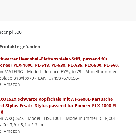
 Produkte gefunden
chwarzer Headshell-Plattenspieler-Stift, passend für
ioneer PLX-1000, PL-518, PL-530, PL-A35, PLX-500, PL-560,
on MATERIG - Modell: Replace BY8yjbx79 - Modellnummer:
eplace BY8yjbx79 - EAN: 0749876706554
ei Amazon
XQLSZX Schwarze Kopfschale mit AT-3600L-Kartusche
nd Stylus-Ersatz, Stylus passend für Pioneer PLX-1000 PL-
18
on WXQLSZX - Modell: HSCT001 - Modellnummer: CTPJ001 -
ße: 7,9 x 5,1 x 2,3 cm
ei Amazon