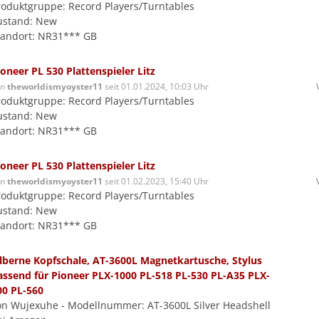
roduktgruppe: Record Players/Turntables
ustand: New
tandort: NR31*** GB
ioneer PL 530 Plattenspieler Litz
on
theworldismyoyster11
seit 01.01.2024, 10:03 Uhr
roduktgruppe: Record Players/Turntables
ustand: New
tandort: NR31*** GB
ioneer PL 530 Plattenspieler Litz
on
theworldismyoyster11
seit 01.02.2023, 15:40 Uhr
roduktgruppe: Record Players/Turntables
ustand: New
tandort: NR31*** GB
ilberne Kopfschale, AT-3600L Magnetkartusche, Stylus
assend für Pioneer PLX-1000 PL-518 PL-530 PL-A35 PLX-
00 PL-560
on Wujexuhe - Modellnummer: AT-3600L Silver Headshell