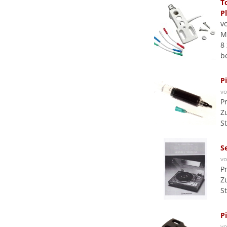
T
P
v
M
8 
b
P
v
P
Z
S
S
v
P
Z
S
P
v