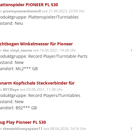
lattenspieler PIONEER PL 530
on
przemysastankiewic0
seit 21.09.2023, 23:59 Uhr
roduktgruppe: Plattenspieler/Turntables
ustand: Neu
ichtbogen Winkelmesser für Pioneer
on
the_vinyl_source
seit 16.06.2021, 19:28 Uhr
roduktgruppe: Record Player/Turntable Parts
ustand: New
tandort: ML2*** GB
onarm Kopfschale Steckverbinder für
on
8513faye
seit 03.06.2021, 11:38 Uhr
roduktgruppe: Record Players/Turntables
ustand: New
tandort: B92*** GB
lug Play Pioneer PL 530
on
theworldismyoyster11
seit 08.04.2024, 14:16 Uhr