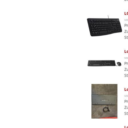
L
v
P
Z
S
L
v
P
Z
S
L
v
P
Z
S
L