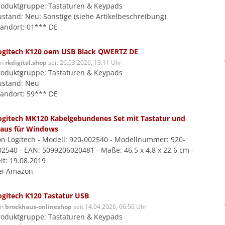
roduktgruppe: Tastaturen & Keypads
ustand: Neu: Sonstige (siehe Artikelbeschreibung)
tandort: 01*** DE
ogitech K120 oem USB Black QWERTZ DE
on
rkdigital.shop
seit 26.03.2026, 13:11 Uhr
roduktgruppe: Tastaturen & Keypads
ustand: Neu
tandort: 59*** DE
ogitech MK120 Kabelgebundenes Set mit Tastatur und
aus für Windows
on Logitech - Modell: 920-002540 - Modellnummer: 920-
02540 - EAN: 5099206020481 - Maße: 46,5 x 4,8 x 22,6 cm -
it: 19.08.2019
ei Amazon
ogitech K120 Tastatur USB
on
brockhaus-onlineshop
seit 14.04.2026, 06:50 Uhr
roduktgruppe: Tastaturen & Keypads