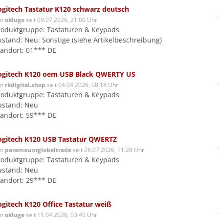
ogitech Tastatur K120 schwarz deutsch
on
okluge
seit 09.07.2026, 21:00 Uhr
roduktgruppe: Tastaturen & Keypads
ustand: Neu: Sonstige (siehe Artikelbeschreibung)
tandort: 01*** DE
ogitech K120 oem USB Black QWERTY US
on
rkdigital.shop
seit 04.04.2026, 08:18 Uhr
roduktgruppe: Tastaturen & Keypads
ustand: Neu
tandort: 59*** DE
ogitech K120 USB Tastatur QWERTZ
on
paramountglobaltrade
seit 28.07.2026, 11:28 Uhr
roduktgruppe: Tastaturen & Keypads
ustand: Neu
tandort: 29*** DE
ogitech K120 Office Tastatur weiß
on
okluge
seit 11.04.2026, 03:40 Uhr