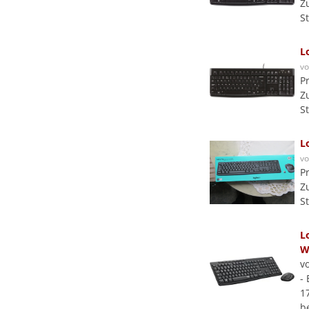
Z
S
L
v
P
Z
S
L
v
P
Z
S
L
W
v
- 
1
b