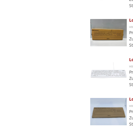
S
L
v
P
Z
S
L
v
P
Z
S
L
v
P
Z
S