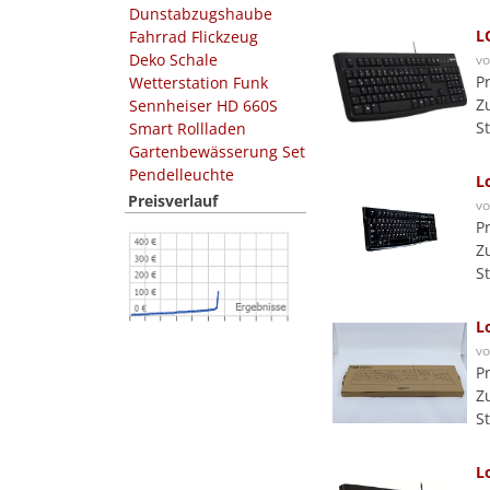
Dunstabzugshaube
L
Fahrrad Flickzeug
Deko Schale
v
P
Wetterstation Funk
Z
Sennheiser HD 660S
S
Smart Rollladen
Gartenbewässerung Set
Pendelleuchte
L
Preisverlauf
v
P
Z
S
L
v
P
Z
S
L