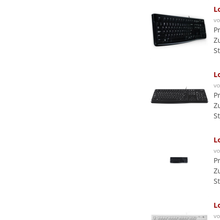
L
v
P
Z
S
L
v
P
Z
S
L
v
P
Z
S
L
v