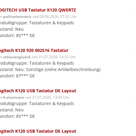
OGITECH USB Tastatur K120 QWERTZ
on
pollinelectronic
seit 08.06.2026, 07:32 Uhr
roduktgruppe: Tastaturen & Keypads
ustand: Neu
tandort: 85*** DE
ogitech K120 920 002516 Tastatur
on
retourenglueck
seit 31.07.2026, 14:53 Uhr
roduktgruppe: Tastaturen & Keypads
ustand: Neu: Sonstige (siehe Artikelbeschreibung)
tandort: 87*** DE
ogitech K120 USB Tastatur DE Layout
on
h.elsemann
seit 31.07.2026, 13:43 Uhr
roduktgruppe: Tastaturen & Keypads
ustand: Neu
tandort: 85*** DE
ogitech K120 USB Tastatur DE Layout