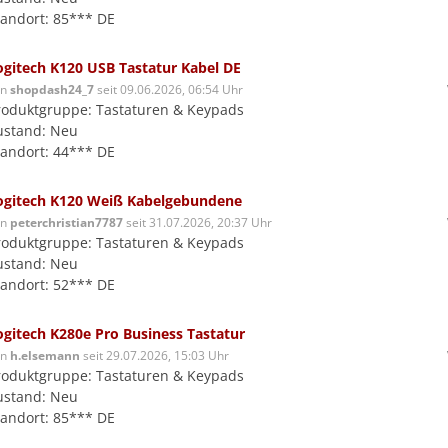
tandort: 85*** DE
ogitech K120 USB Tastatur Kabel DE
on
shopdash24_7
seit 09.06.2026, 06:54 Uhr
roduktgruppe: Tastaturen & Keypads
ustand: Neu
tandort: 44*** DE
ogitech K120 Weiß Kabelgebundene
on
peterchristian7787
seit 31.07.2026, 20:37 Uhr
roduktgruppe: Tastaturen & Keypads
ustand: Neu
tandort: 52*** DE
ogitech K280e Pro Business Tastatur
on
h.elsemann
seit 29.07.2026, 15:03 Uhr
roduktgruppe: Tastaturen & Keypads
ustand: Neu
tandort: 85*** DE