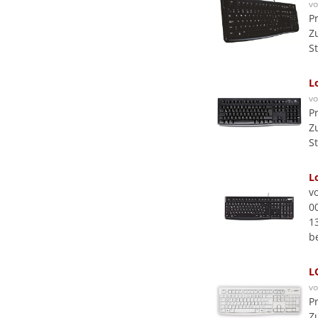
v
P
Z
S
L
v
P
Z
S
L
v
0
1
b
L
v
P
Z