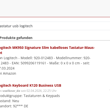
 Produkte gefunden
ogitech MK950 Signature Slim kabelloses Tastatur-Maus-
et
on Logitech - Modell: 920-012483 - Modellnummer: 920-
12483 - EAN: 5099206119161 - Maße: 0 x 0 x 0 cm - seit:
7.03.2024
ei Amazon
ogitech Keyboard K120 Business USB
on
voelkner_de
seit 02.04.2026, 22:25 Uhr
roduktgruppe: Tastaturen & Keypads
ustand: Neu
tandort: 92*** DE