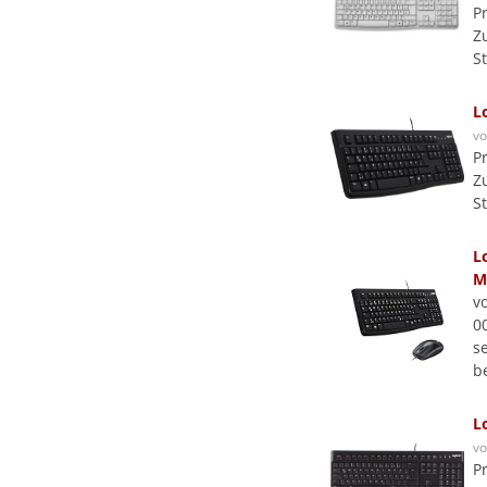
P
Z
S
L
v
P
Z
S
L
M
v
0
se
b
L
v
P