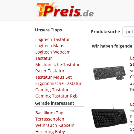
Unsere Tipps
Produktsuche
Logitech Tastatur
Logitech Maus
Wir haben folgende
Logitech Webcam
L
Tastatur
S
Mechanische Tastatur
v
Razer Tastatur
0
Tastatur Maus Set
2
Ergonomische Tastatur
b
Gaming Tastatur
Gaming Tastatur Rgb
Gerade interessant
L
v
Basilikum Topf
P
Terrassenofen
Z
Weihrauch Kapseln
S
Hirsering Baby