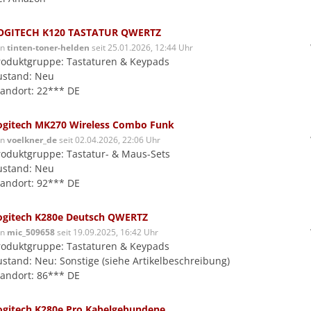
OGITECH K120 TASTATUR QWERTZ
on
tinten-toner-helden
seit 25.01.2026, 12:44 Uhr
roduktgruppe: Tastaturen & Keypads
ustand: Neu
tandort: 22*** DE
ogitech MK270 Wireless Combo Funk
on
voelkner_de
seit 02.04.2026, 22:06 Uhr
roduktgruppe: Tastatur- & Maus-Sets
ustand: Neu
tandort: 92*** DE
ogitech K280e Deutsch QWERTZ
on
mic_509658
seit 19.09.2025, 16:42 Uhr
roduktgruppe: Tastaturen & Keypads
ustand: Neu: Sonstige (siehe Artikelbeschreibung)
tandort: 86*** DE
ogitech K280e Pro Kabelgebundene