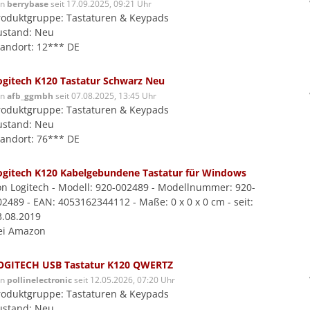
on
berrybase
seit 17.09.2025, 09:21 Uhr
roduktgruppe: Tastaturen & Keypads
ustand: Neu
tandort: 12*** DE
ogitech K120 Tastatur Schwarz Neu
on
afb_ggmbh
seit 07.08.2025, 13:45 Uhr
roduktgruppe: Tastaturen & Keypads
ustand: Neu
tandort: 76*** DE
ogitech K120 Kabelgebundene Tastatur für Windows
on Logitech - Modell: 920-002489 - Modellnummer: 920-
02489 - EAN: 4053162344112 - Maße: 0 x 0 x 0 cm - seit:
3.08.2019
ei Amazon
OGITECH USB Tastatur K120 QWERTZ
on
pollinelectronic
seit 12.05.2026, 07:20 Uhr
roduktgruppe: Tastaturen & Keypads
ustand: Neu