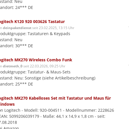
ustand: Neu
tandort: 24*** DE
ogitech K120 920 003626 Tastatur
on
deinpaketdienst
seit 23.02.2025, 13:15 Uhr
roduktgruppe: Tastaturen & Keypads
ustand: Neu
tandort: 30*** DE
ogitech MK270 Wireless Combo Funk
on
dietmeth_0
seit 22.03.2026, 09:25 Uhr
roduktgruppe: Tastatur- & Maus-Sets
ustand: Neu: Sonstige (siehe Artikelbeschreibung)
tandort: 25*** DE
ogitech MK270 Kabelloses Set mit Tastatur und Maus für
indows
on Logitech - Modell: 920-004511 - Modellnummer: 2228626
EAN: 5099206039179 - Maße: 44,1 x 14,9 x 1,8 cm - seit:
7.08.2018
ei Amazon